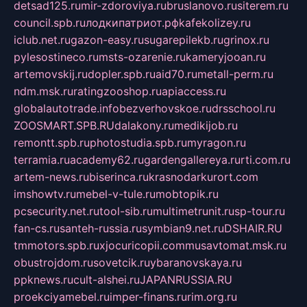
detsad125.ru
mir-zdoroviya.ru
bruslanovo.ru
siterem.ru
council.spb.ru
лодкипатриот.рф
kafekolizey.ru
iclub.net.ru
gazon-easy.ru
sugarepilekb.ru
grinox.ru
pylesostineco.ru
msts-ozarenie.ru
kameryjooan.ru
artemovskij.ru
dopler.spb.ru
aid70.ru
metall-perm.ru
ndm.msk.ru
ratingzooshop.ru
apiaccess.ru
globalautotrade.info
bezverhovskoe.ru
drsschool.ru
ZOOSMART.SPB.RU
dalakony.ru
medikijob.ru
remontt.spb.ru
photostudia.spb.ru
myragon.ru
terramia.ru
academy62.ru
gardengallereya.ru
rti.com.ru
artem-news.ru
biserinca.ru
krasnodarkurort.com
imshowtv.ru
mebel-v-tule.ru
mobtopik.ru
pcsecurity.net.ru
tool-sib.ru
multimetrunit.ru
sp-tour.ru
fan-cs.ru
santeh-russia.ru
symbian9.net.ru
DSHAIR.RU
tmmotors.spb.ru
xjocuricopii.com
musavtomat.msk.ru
obustrojdom.ru
sovetcik.ru
ybaranovskaya.ru
ppknews.ru
cult-alshei.ru
JAPANRUSSIA.RU
proekciyamebel.ru
imper-finans.ru
rim.org.ru