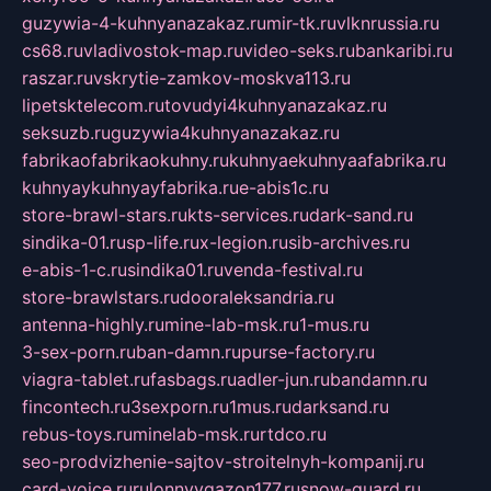
guzywia-4-kuhnyanazakaz.ru
mir-tk.ru
vlknrussia.ru
cs68.ru
vladivostok-map.ru
video-seks.ru
bankaribi.ru
raszar.ru
vskrytie-zamkov-moskva113.ru
lipetsktelecom.ru
tovudyi4kuhnyanazakaz.ru
seksuzb.ru
guzywia4kuhnyanazakaz.ru
fabrikaofabrikaokuhny.ru
kuhnyaekuhnyaafabrika.ru
kuhnyaykuhnyayfabrika.ru
e-abis1c.ru
store-brawl-stars.ru
kts-services.ru
dark-sand.ru
sindika-01.ru
sp-life.ru
x-legion.ru
sib-archives.ru
e-abis-1-c.ru
sindika01.ru
venda-festival.ru
store-brawlstars.ru
dooraleksandria.ru
antenna-highly.ru
mine-lab-msk.ru
1-mus.ru
3-sex-porn.ru
ban-damn.ru
purse-factory.ru
viagra-tablet.ru
fasbags.ru
adler-jun.ru
bandamn.ru
fincontech.ru
3sexporn.ru
1mus.ru
darksand.ru
rebus-toys.ru
minelab-msk.ru
rtdco.ru
seo-prodvizhenie-sajtov-stroitelnyh-kompanij.ru
card-voice.ru
rulonnyygazon177.ru
snow-guard.ru