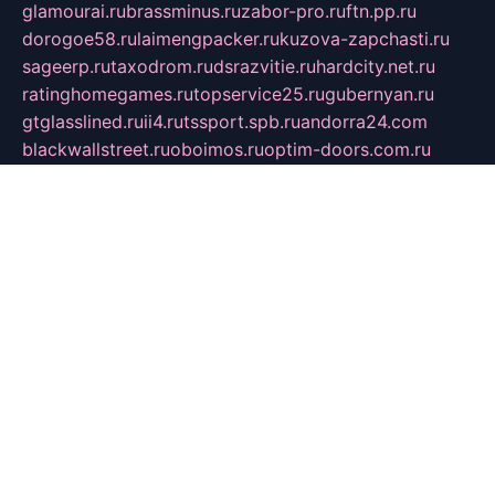
glamourai.ru
brassminus.ru
zabor-pro.ru
ftn.pp.ru
dorogoe58.ru
laimengpacker.ru
kuzova-zapchasti.ru
sageerp.ru
taxodrom.ru
dsrazvitie.ru
hardcity.net.ru
ratinghomegames.ru
topservice25.ru
gubernyan.ru
gtglasslined.ru
ii4.ru
tssport.spb.ru
andorra24.com
blackwallstreet.ru
oboimos.ru
optim-doors.com.ru
ikuch.ru
nycr.org.ru
npa21.ru
vremya-ch.spb.ru
desert000.ru
ivtorgi.ru
ifiori.ru
catalog-statei.ru
dcv.org.ru
spetsmaster174.ru
ipkameryhiseeu.ru
dum26.ru
ruspol.spb.ru
fr-opendp.ru
kam-solnyshko.ru
cheyenne-arapaho.ru
sevzapmetal.spb.ru
ted-lapidus.spb.ru
parasite-eliminator.ru
sigma-complete.ru
modernworld.ru
dama-moda.ru
eholot-group.ru
sk-nvkz.ru
DRONGOLD.RU
democratia2.ru
i-farmer.ru
mass-sport.org
jablonex.spb.ru
bookmess.ru
linkword.ru
refineua.com.ru
cs-spec.net.ru
altay-mebel.ru
DNK-THEATRE.RU
mechaniks.spb.ru
ipcamtechage.ru