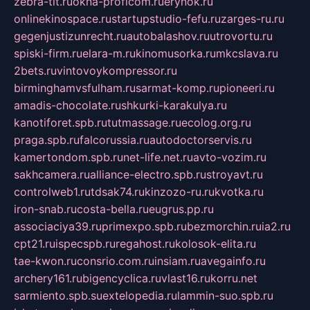
zebra-tlt.ru
okna-proficom.ru
erynok.ru
onlinekinospace.ru
startupstudio-fefu.ru
zarges-ru.ru
gegenjustizunrecht.ru
autobalashov.ru
utrovortu.ru
spiski-firm.ru
elara-m.ru
kinomusorka.ru
mkcslava.ru
2bets.ru
vintovoykompressor.ru
birminghamvsfulham.ru
sarmat-komp.ru
pioneeri.ru
amadis-chocolate.ru
shkurki-karakulya.ru
kanotiforet.spb.ru
tutmassage.ru
ecolog.org.ru
praga.spb.ru
falcorussia.ru
autodoctorservis.ru
kamertondom.spb.ru
net-life.net.ru
avto-vozim.ru
sakhcamera.ru
alliance-electro.spb.ru
stroyavt.ru
controlweb1.ru
tdsak74.ru
kinzozo-ru.ru
kvotka.ru
iron-snab.ru
costa-bella.ru
eugrus.pp.ru
associaciya39.ru
primexpo.spb.ru
bezmorchin.ru
ia2.ru
cpt21.ru
ispecspb.ru
regahost.ru
kolosok-elita.ru
tae-kwon.ru
consrio.com.ru
insiam.ru
avegainfo.ru
archery161.ru
bigencyclica.ru
vlast16.ru
korru.net
sarmiento.spb.su
extelopedia.ru
lammin-suo.spb.ru