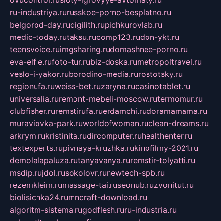
ru-industriya.ru
russkoe-porno-besplatno.ru
belgorod-day.ru
digilith.ru
pichkurovlab.ru
medic-today.ru
taksu.ru
comp123.ru
don-ykt.ru
teensvoice.ru
imgsharing.ru
domashnee-porno.ru
eva-elfie.ru
foto-tur.ru
biz-doska.ru
metropoltravel.ru
veslo-i-yakor.ru
borodino-media.ru
rostotsky.ru
regionufa.ru
weiss-bet.ru
zaryna.ru
casinotablet.ru
universalia.ru
remont-mebeli-moscow.ru
termomur.ru
clubfisher.ru
remstirufa.ru
erdamchi.ru
doramamama.ru
muraviovka-park.ru
worldofwoman.ru
clean-dreams.ru
arkrym.ru
kristinita.ru
dircomputer.ru
healthenter.ru
textexperts.ru
pivnaya-kruzhka.ru
kinofilmy-2021.ru
demolalapaluza.ru
tanyavanya.ru
remstir-tolyatti.ru
msdip.ru
jdol.ru
sokolovr.ru
newtech-spb.ru
rezemkleim.ru
massage-tai.ru
seonub.ru
zvonitut.ru
biolisichka24.ru
mncraft-download.ru
algoritm-sistema.ru
godflesh.ru
ru-industria.ru