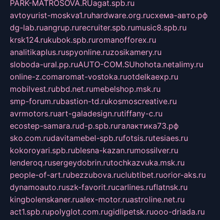
PARK-MATROSOVA.RU
agat.spb.ru
avtoyurist-moskva1.ru
hardware.org.ru
схема-авто.рф
dg-lab.ru
angrup.ru
recruiter.spb.ru
music8.spb.ru
krsk124.ru
kubok.spb.ru
romanofforex.ru
analitikaplus.ru
spyonline.ru
zosikamery.ru
sloboda-ural.pp.ru
AUTO-COM.SU
hohota.net
alimy.ru
online-z.com
aromat-vostoka.ru
otdelkaexp.ru
mobilvest.ru
bbd.net.ru
mebelshop.msk.ru
smp-forum.ru
bastion-td.ru
kosmoscreative.ru
avrmotors.ru
art-galadesign.ru
tiffany-c.ru
ecostep-samara.ru
d-p.spb.ru
галактика73.рф
sko.com.ru
davitamebel-spb.ru
fotsis.ru
tesiaes.ru
kokoroyari.spb.ru
blesna-kazan.ru
mossilver.ru
lenderoq.ru
sergeydobrin.ru
tochkazvuka.msk.ru
people-of-art.ru
bezzubova.ru
clubtibet.ru
orior-aks.ru
dynamoauto.ru
szk-favorit.ru
carlines.ru
flatnsk.ru
kingbolenskaner.ru
alex-motor.ru
astroline.net.ru
act1.spb.ru
polyglot.com.ru
gidlipetsk.ru
ooo-driada.ru