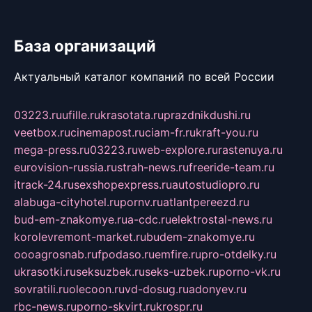
База организаций
Актуальный каталог компаний по всей России
03223.ru
ufille.ru
krasotata.ru
prazdnikdushi.ru
veetbox.ru
cinemapost.ru
ciam-fr.ru
kraft-you.ru
mega-press.ru
03223.ru
web-explore.ru
rastenuya.ru
eurovision-russia.ru
strah-news.ru
freeride-team.ru
itrack-24.ru
sexshopexpress.ru
autostudiopro.ru
alabuga-cityhotel.ru
pornv.ru
atlantpereezd.ru
bud-em-znakomye.ru
a-cdc.ru
elektrostal-news.ru
korolevremont-market.ru
budem-znakomye.ru
oooagrosnab.ru
fpodaso.ru
emfire.ru
pro-otdelky.ru
ukrasotki.ru
seksuzbek.ru
seks-uzbek.ru
porno-vk.ru
sovratili.ru
olecoon.ru
vd-dosug.ru
adonyev.ru
rbc-news.ru
porno-skvirt.ru
krospr.ru