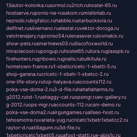
13autor-kolonka.ru
sormol.ru
2rich.ru
hostel-65.ru
hostserve.ru
porno-na-russkom.ru
mishinlab.ru
neznobi.ru
bigfatcc.ru
habble.ru
starbucksvia.ru
delfinet.ru
silvernano.ru
elestal.ru
vektor-doroga.ru
velotrenajery.ru
pronso54.ru
lenasever.ru
lovinskix.ru
show-pets.ru
smartnews03.ru
discofoxworld.ru
miraclecoon.ru
pongup.ru
hostel65.ru
liura.ru
glasspb.ru
firehunters.ru
gribowo.ru
gnalis.ru
bulkitula.ru
hometown-france.ru
1-xbeticricetc-1-xbetti-5.ru
shop-garena.ru
cricetc-1-xbetr-1-xbetcc-2.ru
one-life-story.ru
top-halyava.ru
accounts112.ru
poka-vse-doma-2.ru
3-d-file.ru
hahahaharms.ru
g2012.ru
tst-1.ru
shaggy-cat.ru
opsmgr.ru
ev-gallery.ru
g-2012.ru
ops-mgr.ru
accounts-112.ru
csm-demo.ru
poka-vse-doma2.ru
airgungames.ru
allseo-host.ru
tehosmotre.ru
varieta-yug.ru
cricetc1xbetr1xbetcc2.ru
raytor-d.ru
atillagunn.ru
3d-file.ru
1xbeticricetc1xbetti5.ru
uafoot-statti.ru
e-abis1c.ru