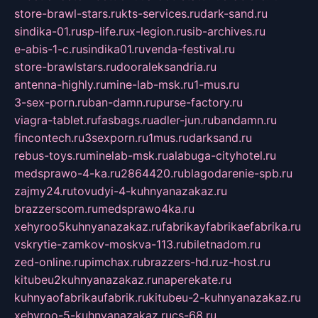
store-brawl-stars.ru
kts-services.ru
dark-sand.ru
sindika-01.ru
sp-life.ru
x-legion.ru
sib-archives.ru
e-abis-1-c.ru
sindika01.ru
venda-festival.ru
store-brawlstars.ru
dooraleksandria.ru
antenna-highly.ru
mine-lab-msk.ru
1-mus.ru
3-sex-porn.ru
ban-damn.ru
purse-factory.ru
viagra-tablet.ru
fasbags.ru
adler-jun.ru
bandamn.ru
fincontech.ru
3sexporn.ru
1mus.ru
darksand.ru
rebus-toys.ru
minelab-msk.ru
alabuga-cityhotel.ru
medsprawo-4-ka.ru
2864420.ru
blagodarenie-spb.ru
zajmy24.ru
tovudyi-4-kuhnyanazakaz.ru
brazzerscom.ru
medsprawo4ka.ru
xehyroo5kuhnyanazakaz.ru
fabrikayfabrikaefabrika.ru
vskrytie-zamkov-moskva-113.ru
biletnadom.ru
zed-online.ru
pimchax.ru
brazzers-hd.ru
z-host.ru
kitubeu2kuhnyanazakaz.ru
naperekate.ru
kuhnyaofabrikaufabrik.ru
kitubeu-2-kuhnyanazakaz.ru
xehyroo-5-kuhnyanazakaz.ru
cs-68.ru