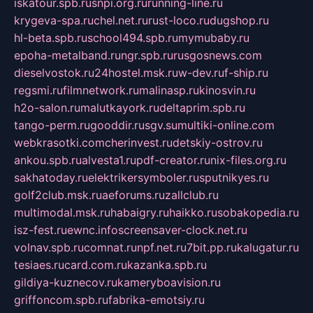
iskatour.spb.ru
snpi.org.ru
running-line.ru
krygeva-spa.ru
chel.net.ru
rust-loco.ru
dugshop.ru
hl-beta.spb.ru
school494.spb.ru
mymubaby.ru
epoha-metalband.ru
ngr.spb.ru
rusgosnews.com
dieselvostok.ru
24hostel.msk.ru
w-dev.ru
f-ship.ru
regsmi.ru
filmnetwork.ru
malinasp.ru
kinosvin.ru
h2o-salon.ru
malutkayork.ru
deltaprim.spb.ru
tango-perm.ru
gooddir.ru
sgv.su
multiki-online.com
webkrasotki.com
cherinvest.ru
detskiy-ostrov.ru
ankou.spb.ru
alvesta1.ru
pdf-creator.ru
nix-files.org.ru
sakhatoday.ru
elektrikersymboler.ru
sputnikyes.ru
golf2club.msk.ru
aeforums.ru
zallclub.ru
multimodal.msk.ru
habaigry.ru
haikko.ru
sobakopedia.ru
isz-fest.ru
ewnc.info
screensaver-clock.net.ru
volnav.spb.ru
comnat.ru
npf.net.ru
7bit.pp.ru
kalugatur.ru
tesiaes.ru
card.com.ru
kazanka.spb.ru
gildiya-kuznecov.ru
kameryboavision.ru
griffoncom.spb.ru
fabrika-emotsiy.ru