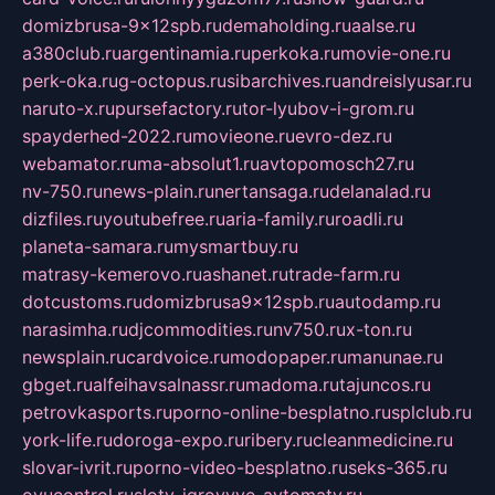
domizbrusa-9x12spb.ru
demaholding.ru
aalse.ru
a380club.ru
argentinamia.ru
perkoka.ru
movie-one.ru
perk-oka.ru
g-octopus.ru
sibarchives.ru
andreislyusar.ru
naruto-x.ru
pursefactory.ru
tor-lyubov-i-grom.ru
spayderhed-2022.ru
movieone.ru
evro-dez.ru
webamator.ru
ma-absolut1.ru
avtopomosch27.ru
nv-750.ru
news-plain.ru
nertansaga.ru
delanalad.ru
dizfiles.ru
youtubefree.ru
aria-family.ru
roadli.ru
planeta-samara.ru
mysmartbuy.ru
matrasy-kemerovo.ru
ashanet.ru
trade-farm.ru
dotcustoms.ru
domizbrusa9x12spb.ru
autodamp.ru
narasimha.ru
djcommodities.ru
nv750.ru
x-ton.ru
newsplain.ru
cardvoice.ru
modopaper.ru
manunae.ru
gbget.ru
alfeihavsalnassr.ru
madoma.ru
tajuncos.ru
petrovkasports.ru
porno-online-besplatno.ru
splclub.ru
york-life.ru
doroga-expo.ru
ribery.ru
cleanmedicine.ru
slovar-ivrit.ru
porno-video-besplatno.ru
seks-365.ru
ovucontrol.ru
sloty-igrovyye-avtomaty.ru