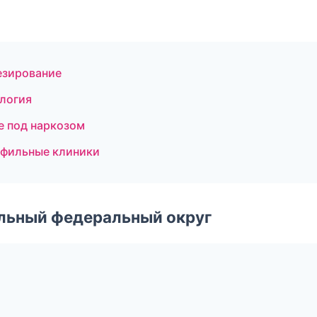
езирование
логия
е под наркозом
офильные клиники
альный федеральный округ