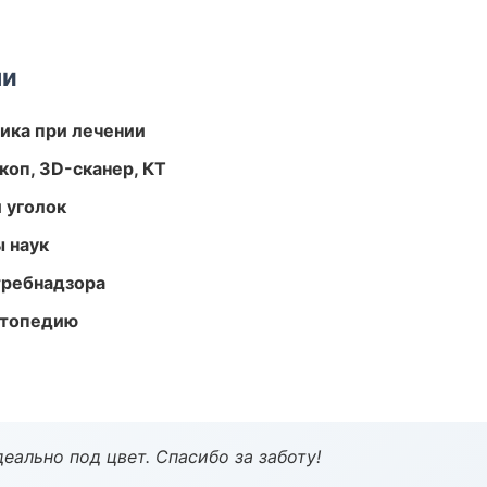
ми
тика при лечении
оп, 3D-сканер, КТ
 уголок
ы наук
требнадзора
ортопедию
еально под цвет. Спасибо за заботу!