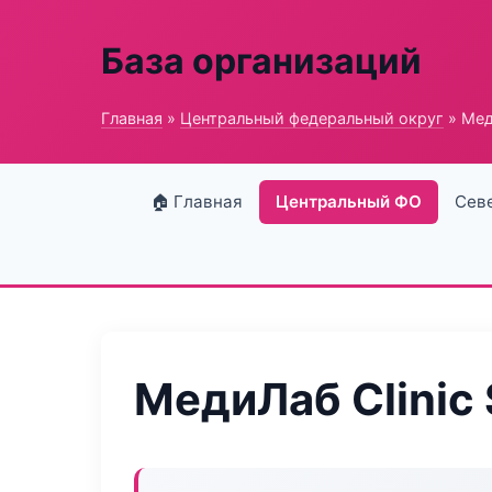
База организаций
Главная
»
Центральный федеральный округ
» Меди
🏠 Главная
Центральный ФО
Сев
МедиЛаб Clinic 