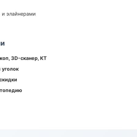
 и элайнерами
ми
оп, 3D-сканер, КТ
 уголок
скидки
ортопедию