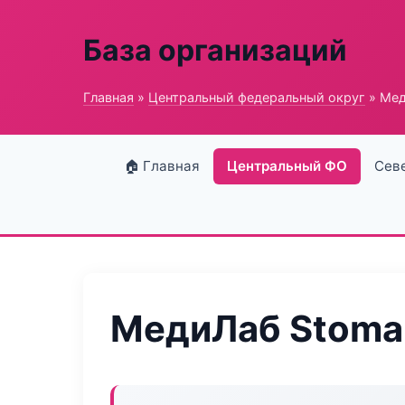
База организаций
Главная
»
Центральный федеральный округ
» Мед
🏠 Главная
Центральный ФО
Сев
МедиЛаб Stoma 