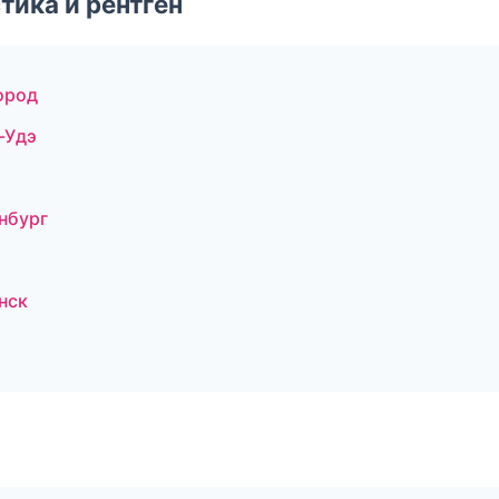
тика и рентген
ород
-Удэ
нбург
нск