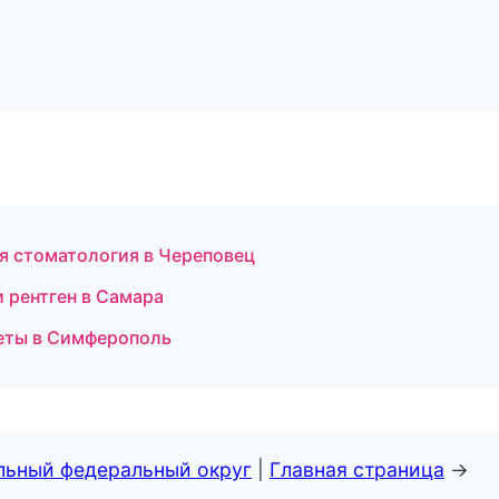
я стоматология в Череповец
и рентген в Самара
кеты в Симферополь
альный федеральный округ
|
Главная страница
→