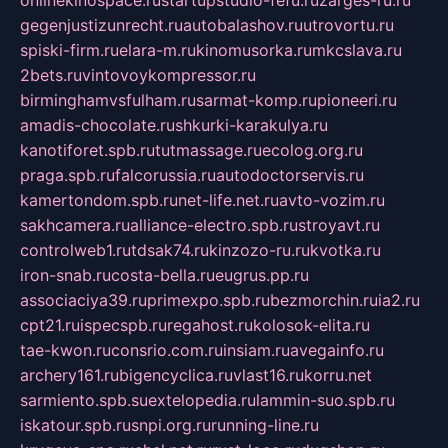
gegenjustizunrecht.ru
autobalashov.ru
utrovortu.ru
spiski-firm.ru
elara-m.ru
kinomusorka.ru
mkcslava.ru
2bets.ru
vintovoykompressor.ru
birminghamvsfulham.ru
sarmat-komp.ru
pioneeri.ru
amadis-chocolate.ru
shkurki-karakulya.ru
kanotiforet.spb.ru
tutmassage.ru
ecolog.org.ru
praga.spb.ru
falcorussia.ru
autodoctorservis.ru
kamertondom.spb.ru
net-life.net.ru
avto-vozim.ru
sakhcamera.ru
alliance-electro.spb.ru
stroyavt.ru
controlweb1.ru
tdsak74.ru
kinzozo-ru.ru
kvotka.ru
iron-snab.ru
costa-bella.ru
eugrus.pp.ru
associaciya39.ru
primexpo.spb.ru
bezmorchin.ru
ia2.ru
cpt21.ru
ispecspb.ru
regahost.ru
kolosok-elita.ru
tae-kwon.ru
consrio.com.ru
insiam.ru
avegainfo.ru
archery161.ru
bigencyclica.ru
vlast16.ru
korru.net
sarmiento.spb.su
extelopedia.ru
lammin-suo.spb.ru
iskatour.spb.ru
snpi.org.ru
running-line.ru