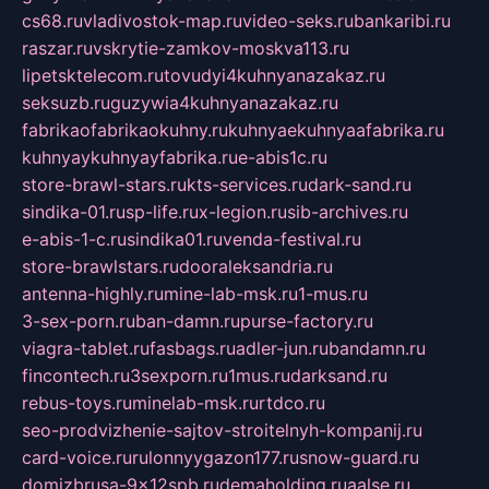
cs68.ru
vladivostok-map.ru
video-seks.ru
bankaribi.ru
raszar.ru
vskrytie-zamkov-moskva113.ru
lipetsktelecom.ru
tovudyi4kuhnyanazakaz.ru
seksuzb.ru
guzywia4kuhnyanazakaz.ru
fabrikaofabrikaokuhny.ru
kuhnyaekuhnyaafabrika.ru
kuhnyaykuhnyayfabrika.ru
e-abis1c.ru
store-brawl-stars.ru
kts-services.ru
dark-sand.ru
sindika-01.ru
sp-life.ru
x-legion.ru
sib-archives.ru
e-abis-1-c.ru
sindika01.ru
venda-festival.ru
store-brawlstars.ru
dooraleksandria.ru
antenna-highly.ru
mine-lab-msk.ru
1-mus.ru
3-sex-porn.ru
ban-damn.ru
purse-factory.ru
viagra-tablet.ru
fasbags.ru
adler-jun.ru
bandamn.ru
fincontech.ru
3sexporn.ru
1mus.ru
darksand.ru
rebus-toys.ru
minelab-msk.ru
rtdco.ru
seo-prodvizhenie-sajtov-stroitelnyh-kompanij.ru
card-voice.ru
rulonnyygazon177.ru
snow-guard.ru
domizbrusa-9x12spb.ru
demaholding.ru
aalse.ru