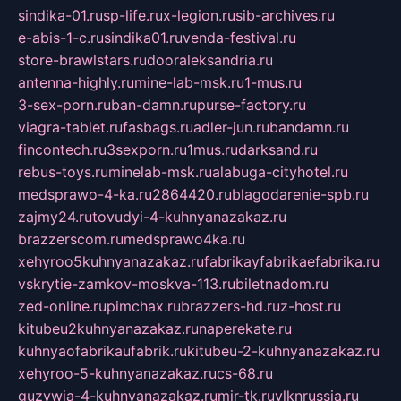
sindika-01.ru
sp-life.ru
x-legion.ru
sib-archives.ru
e-abis-1-c.ru
sindika01.ru
venda-festival.ru
store-brawlstars.ru
dooraleksandria.ru
antenna-highly.ru
mine-lab-msk.ru
1-mus.ru
3-sex-porn.ru
ban-damn.ru
purse-factory.ru
viagra-tablet.ru
fasbags.ru
adler-jun.ru
bandamn.ru
fincontech.ru
3sexporn.ru
1mus.ru
darksand.ru
rebus-toys.ru
minelab-msk.ru
alabuga-cityhotel.ru
medsprawo-4-ka.ru
2864420.ru
blagodarenie-spb.ru
zajmy24.ru
tovudyi-4-kuhnyanazakaz.ru
brazzerscom.ru
medsprawo4ka.ru
xehyroo5kuhnyanazakaz.ru
fabrikayfabrikaefabrika.ru
vskrytie-zamkov-moskva-113.ru
biletnadom.ru
zed-online.ru
pimchax.ru
brazzers-hd.ru
z-host.ru
kitubeu2kuhnyanazakaz.ru
naperekate.ru
kuhnyaofabrikaufabrik.ru
kitubeu-2-kuhnyanazakaz.ru
xehyroo-5-kuhnyanazakaz.ru
cs-68.ru
guzywia-4-kuhnyanazakaz.ru
mir-tk.ru
vlknrussia.ru