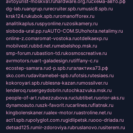
avtoyurist-moskva1.ru
hardware.org.ru
схема-авто.рф
dg-lab.ru
angrup.ru
recruiter.spb.ru
music8.spb.ru
krsk124.ru
kubok.spb.ru
romanofforex.ru
analitikaplus.ru
spyonline.ru
zosikamery.ru
sloboda-ural.pp.ru
AUTO-COM.SU
hohota.net
alimy.ru
online-z.com
aromat-vostoka.ru
otdelkaexp.ru
mobilvest.ru
bbd.net.ru
mebelshop.msk.ru
smp-forum.ru
bastion-td.ru
kosmoscreative.ru
avrmotors.ru
art-galadesign.ru
tiffany-c.ru
ecostep-samara.ru
d-p.spb.ru
галактика73.рф
sko.com.ru
davitamebel-spb.ru
fotsis.ru
tesiaes.ru
kokoroyari.spb.ru
blesna-kazan.ru
mossilver.ru
lenderoq.ru
sergeydobrin.ru
tochkazvuka.msk.ru
people-of-art.ru
bezzubova.ru
clubtibet.ru
orior-aks.ru
dynamoauto.ru
szk-favorit.ru
carlines.ru
flatnsk.ru
kingbolenskaner.ru
alex-motor.ru
astroline.net.ru
act1.spb.ru
polyglot.com.ru
gidlipetsk.ru
ooo-driada.ru
detsad125.ru
mir-zdoroviya.ru
bruslanovo.ru
siterem.ru