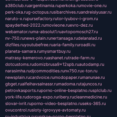
a380club.ru
argentinamia.ru
perkoka.ru
movie-one.ru
perk-oka.ru
g-octopus.ru
sibarchives.ru
andreislyusar.ru
naruto-x.ru
pursefactory.ru
tor-lyubov-i-grom.ru
spayderhed-2022.ru
movieone.ru
evro-dez.ru
webamator.ru
ma-absolut1.ru
avtopomosch27.ru
nv-750.ru
news-plain.ru
nertansaga.ru
delanalad.ru
dizfiles.ru
youtubefree.ru
aria-family.ru
roadli.ru
planeta-samara.ru
mysmartbuy.ru
matrasy-kemerovo.ru
ashanet.ru
trade-farm.ru
dotcustoms.ru
domizbrusa9x12spb.ru
autodamp.ru
narasimha.ru
djcommodities.ru
nv750.ru
x-ton.ru
newsplain.ru
cardvoice.ru
modopaper.ru
manunae.ru
gbget.ru
alfeihavsalnassr.ru
madoma.ru
tajuncos.ru
petrovkasports.ru
porno-online-besplatno.ru
splclub.ru
york-life.ru
doroga-expo.ru
ribery.ru
cleanmedicine.ru
slovar-ivrit.ru
porno-video-besplatno.ru
seks-365.ru
ovucontrol.ru
sloty-igrovyye-avtomaty.ru
ru-industriya.ru
russkoe-porno-besplatno.ru