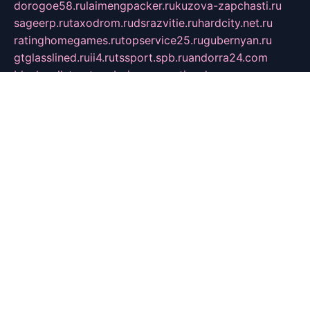
dorogoe58.ru
laimengpacker.ru
kuzova-zapchasti.ru
sageerp.ru
taxodrom.ru
dsrazvitie.ru
hardcity.net.ru
ratinghomegames.ru
topservice25.ru
gubernyan.ru
gtglasslined.ru
ii4.ru
tssport.spb.ru
andorra24.com
blackwallstreet.ru
oboimos.ru
optim-doors.com.ru
ikuch.ru
nycr.org.ru
npa21.ru
vremya-ch.spb.ru
desert000.ru
ivtorgi.ru
ifiori.ru
catalog-statei.ru
dcv.org.ru
spetsmaster174.ru
ipkameryhiseeu.ru
dum26.ru
ruspol.spb.ru
fr-opendp.ru
kam-solnyshko.ru
cheyenne-arapaho.ru
sevzapmetal.spb.ru
ted-lapidus.spb.ru
parasite-eliminator.ru
sigma-complete.ru
modernworld.ru
dama-moda.ru
eholot-group.ru
sk-nvkz.ru
DRONGOLD.RU
democratia2.ru
i-farmer.ru
mass-sport.org
jablonex.spb.ru
bookmess.ru
linkword.ru
refineua.com.ru
cs-spec.net.ru
altay-mebel.ru
DNK-THEATRE.RU
mechaniks.spb.ru
ipcamtechage.ru
skosta.ru
a-sun.ru
stroy-ldsp.ru
snowlands.org.ru