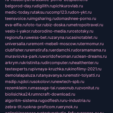
belgorod-day.ru
digilith.ru
pichkurovlab.ru
medic-today.ru
taksu.ru
comp123.ru
don-ykt.ru
teensvoice.ru
imgsharing.ru
domashnee-porno.ru
eva-elfie.ru
foto-tur.ru
biz-doska.ru
metropoltravel.ru
veslo-i-yakor.ru
borodino-media.ru
rostotsky.ru
regionufa.ru
weiss-bet.ru
zaryna.ru
casinotablet.ru
universalia.ru
remont-mebeli-moscow.ru
termomur.ru
clubfisher.ru
remstirufa.ru
erdamchi.ru
doramamama.ru
muraviovka-park.ru
worldofwoman.ru
clean-dreams.ru
arkrym.ru
kristinita.ru
dircomputer.ru
healthenter.ru
textexperts.ru
pivnaya-kruzhka.ru
kinofilmy-2021.ru
demolalapaluza.ru
tanyavanya.ru
remstir-tolyatti.ru
msdip.ru
jdol.ru
sokolovr.ru
newtech-spb.ru
rezemkleim.ru
massage-tai.ru
seonub.ru
zvonitut.ru
biolisichka24.ru
mncraft-download.ru
algoritm-sistema.ru
godflesh.ru
ru-industria.ru
zebra-tlt.ru
okna-proficom.ru
erynok.ru
onlinekinospace.ru
startupstudio-fefu.ru
zarges-ru.ru