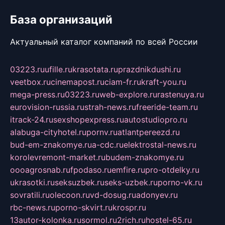
База организаций
Актуальный каталог компаний по всей России
03223.ru
ufille.ru
krasotata.ru
prazdnikdushi.ru
veetbox.ru
cinemapost.ru
ciam-fr.ru
kraft-you.ru
mega-press.ru
03223.ru
web-explore.ru
rastenuya.ru
eurovision-russia.ru
strah-news.ru
freeride-team.ru
itrack-24.ru
sexshopexpress.ru
autostudiopro.ru
alabuga-cityhotel.ru
pornv.ru
atlantpereezd.ru
bud-em-znakomye.ru
a-cdc.ru
elektrostal-news.ru
korolevremont-market.ru
budem-znakomye.ru
oooagrosnab.ru
fpodaso.ru
emfire.ru
pro-otdelky.ru
ukrasotki.ru
seksuzbek.ru
seks-uzbek.ru
porno-vk.ru
sovratili.ru
olecoon.ru
vd-dosug.ru
adonyev.ru
rbc-news.ru
porno-skvirt.ru
krospr.ru
13autor-kolonka.ru
sormol.ru
2rich.ru
hostel-65.ru