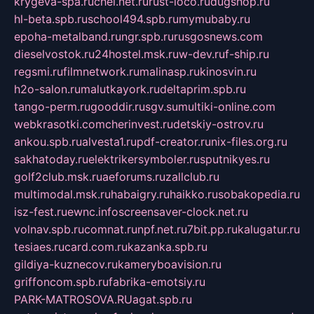
krygeva-spa.ru
chel.net.ru
rust-loco.ru
dugshop.ru
hl-beta.spb.ru
school494.spb.ru
mymubaby.ru
epoha-metalband.ru
ngr.spb.ru
rusgosnews.com
dieselvostok.ru
24hostel.msk.ru
w-dev.ru
f-ship.ru
regsmi.ru
filmnetwork.ru
malinasp.ru
kinosvin.ru
h2o-salon.ru
malutkayork.ru
deltaprim.spb.ru
tango-perm.ru
gooddir.ru
sgv.su
multiki-online.com
webkrasotki.com
cherinvest.ru
detskiy-ostrov.ru
ankou.spb.ru
alvesta1.ru
pdf-creator.ru
nix-files.org.ru
sakhatoday.ru
elektrikersymboler.ru
sputnikyes.ru
golf2club.msk.ru
aeforums.ru
zallclub.ru
multimodal.msk.ru
habaigry.ru
haikko.ru
sobakopedia.ru
isz-fest.ru
ewnc.info
screensaver-clock.net.ru
volnav.spb.ru
comnat.ru
npf.net.ru
7bit.pp.ru
kalugatur.ru
tesiaes.ru
card.com.ru
kazanka.spb.ru
gildiya-kuznecov.ru
kameryboavision.ru
griffoncom.spb.ru
fabrika-emotsiy.ru
PARK-MATROSOVA.RU
agat.spb.ru