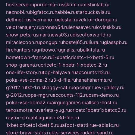
hostserve.ru
porno-na-russkom.ru
mishinlab.ru
neznobi.ru
bigfatcc.ru
habble.ru
starbucksvia.ru
delfinet.ru
silvernano.ru
elestal.ru
vektor-doroga.ru
velotrenajery.ru
pronso54.ru
lenasever.ru
lovinskix.ru
show-pets.ru
smartnews03.ru
discofoxworld.ru
miraclecoon.ru
pongup.ru
hostel65.ru
liura.ru
glasspb.ru
firehunters.ru
gribowo.ru
gnalis.ru
bulkitula.ru
hometown-france.ru
1-xbeticricetc-1-xbetti-5.ru
shop-garena.ru
cricetc-1-xbetr-1-xbetcc-2.ru
one-life-story.ru
top-halyava.ru
accounts112.ru
poka-vse-doma-2.ru
3-d-file.ru
hahahaharms.ru
g2012.ru
tst-1.ru
shaggy-cat.ru
opsmgr.ru
ev-gallery.ru
g-2012.ru
ops-mgr.ru
accounts-112.ru
csm-demo.ru
poka-vse-doma2.ru
airgungames.ru
allseo-host.ru
tehosmotre.ru
varieta-yug.ru
cricetc1xbetr1xbetcc2.ru
raytor-d.ru
atillagunn.ru
3d-file.ru
1xbeticricetc1xbetti5.ru
uafoot-statti.ru
e-abis1c.ru
store-brawl-stars.ru
kts-services.ru
dark-sand.ru