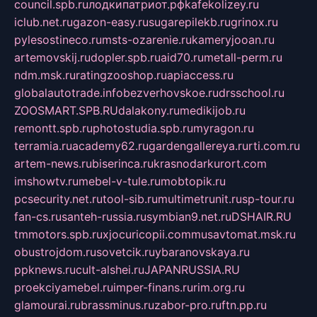
council.spb.ru
лодкипатриот.рф
kafekolizey.ru
iclub.net.ru
gazon-easy.ru
sugarepilekb.ru
grinox.ru
pylesostineco.ru
msts-ozarenie.ru
kameryjooan.ru
artemovskij.ru
dopler.spb.ru
aid70.ru
metall-perm.ru
ndm.msk.ru
ratingzooshop.ru
apiaccess.ru
globalautotrade.info
bezverhovskoe.ru
drsschool.ru
ZOOSMART.SPB.RU
dalakony.ru
medikijob.ru
remontt.spb.ru
photostudia.spb.ru
myragon.ru
terramia.ru
academy62.ru
gardengallereya.ru
rti.com.ru
artem-news.ru
biserinca.ru
krasnodarkurort.com
imshowtv.ru
mebel-v-tule.ru
mobtopik.ru
pcsecurity.net.ru
tool-sib.ru
multimetrunit.ru
sp-tour.ru
fan-cs.ru
santeh-russia.ru
symbian9.net.ru
DSHAIR.RU
tmmotors.spb.ru
xjocuricopii.com
musavtomat.msk.ru
obustrojdom.ru
sovetcik.ru
ybaranovskaya.ru
ppknews.ru
cult-alshei.ru
JAPANRUSSIA.RU
proekciyamebel.ru
imper-finans.ru
rim.org.ru
glamourai.ru
brassminus.ru
zabor-pro.ru
ftn.pp.ru