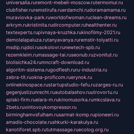
universalia.ru
remont-mebeli-moscow.ru
termomur.ru
clubfisher.ru
remstirufa.ru
erdamchi.ru
doramamama.ru
muraviovka-park.ru
worldofwoman.ru
clean-dreams.ru
arkrym.ru
kristinita.ru
dircomputer.ru
healthenter.ru
textexperts.ru
pivnaya-kruzhka.ru
kinofilmy-2021.ru
demolalapaluza.ru
tanyavanya.ru
remstir-tolyatti.ru
msdip.ru
jdol.ru
sokolovr.ru
newtech-spb.ru
rezemkleim.ru
massage-tai.ru
seonub.ru
zvonitut.ru
biolisichka24.ru
mncraft-download.ru
algoritm-sistema.ru
godflesh.ru
ru-industria.ru
zebra-tlt.ru
okna-proficom.ru
erynok.ru
onlinekinospace.ru
startupstudio-fefu.ru
zarges-ru.ru
gegenjustizunrecht.ru
autobalashov.ru
utrovortu.ru
spiski-firm.ru
elara-m.ru
kinomusorka.ru
mkcslava.ru
2bets.ru
vintovoykompressor.ru
birminghamvsfulham.ru
sarmat-komp.ru
pioneeri.ru
amadis-chocolate.ru
shkurki-karakulya.ru
kanotiforet.spb.ru
tutmassage.ru
ecolog.org.ru