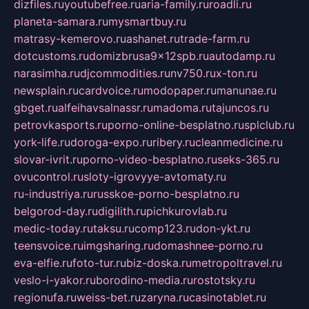
dizfiles.ru
youtubefree.ru
aria-family.ru
roadli.ru
planeta-samara.ru
mysmartbuy.ru
matrasy-kemerovo.ru
ashanet.ru
trade-farm.ru
dotcustoms.ru
domizbrusa9x12spb.ru
autodamp.ru
narasimha.ru
djcommodities.ru
nv750.ru
x-ton.ru
newsplain.ru
cardvoice.ru
modopaper.ru
manunae.ru
gbget.ru
alfeihavsalnassr.ru
madoma.ru
tajuncos.ru
petrovkasports.ru
porno-online-besplatno.ru
splclub.ru
york-life.ru
doroga-expo.ru
ribery.ru
cleanmedicine.ru
slovar-ivrit.ru
porno-video-besplatno.ru
seks-365.ru
ovucontrol.ru
sloty-igrovyye-avtomaty.ru
ru-industriya.ru
russkoe-porno-besplatno.ru
belgorod-day.ru
digilith.ru
pichkurovlab.ru
medic-today.ru
taksu.ru
comp123.ru
don-ykt.ru
teensvoice.ru
imgsharing.ru
domashnee-porno.ru
eva-elfie.ru
foto-tur.ru
biz-doska.ru
metropoltravel.ru
veslo-i-yakor.ru
borodino-media.ru
rostotsky.ru
regionufa.ru
weiss-bet.ru
zaryna.ru
casinotablet.ru