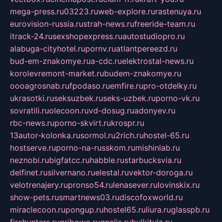
mega-press.ru
03223.ru
web-explore.ru
rastenuya.ru
eurovision-russia.ru
strah-news.ru
freeride-team.ru
itrack-24.ru
sexshopexpress.ru
autostudiopro.ru
alabuga-cityhotel.ru
pornv.ru
atlantpereezd.ru
bud-em-znakomye.ru
a-cdc.ru
elektrostal-news.ru
korolevremont-market.ru
budem-znakomye.ru
oooagrosnab.ru
fpodaso.ru
emfire.ru
pro-otdelky.ru
ukrasotki.ru
seksuzbek.ru
seks-uzbek.ru
porno-vk.ru
sovratili.ru
olecoon.ru
vd-dosug.ru
adonyev.ru
rbc-news.ru
porno-skvirt.ru
krospr.ru
13autor-kolonka.ru
sormol.ru
2rich.ru
hostel-65.ru
hostserve.ru
porno-na-russkom.ru
mishinlab.ru
neznobi.ru
bigfatcc.ru
habble.ru
starbucksvia.ru
delfinet.ru
silvernano.ru
elestal.ru
vektor-doroga.ru
velotrenajery.ru
pronso54.ru
lenasever.ru
lovinskix.ru
show-pets.ru
smartnews03.ru
discofoxworld.ru
miraclecoon.ru
pongup.ru
hostel65.ru
liura.ru
glasspb.ru
firehunters.ru
gribowo.ru
gnalis.ru
bulkitula.ru