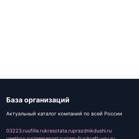
База организаций
Актуальный каталог компаний по всей России
03223.ru
ufille.ru
krasotata.ru
prazdnikdushi.ru
veetbox.ru
cinemapost.ru
ciam-fr.ru
kraft-you.ru