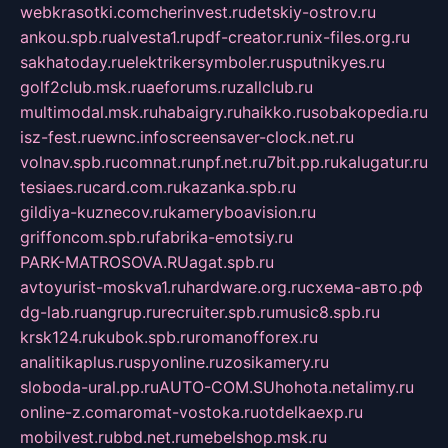
webkrasotki.com
cherinvest.ru
detskiy-ostrov.ru
ankou.spb.ru
alvesta1.ru
pdf-creator.ru
nix-files.org.ru
sakhatoday.ru
elektrikersymboler.ru
sputnikyes.ru
golf2club.msk.ru
aeforums.ru
zallclub.ru
multimodal.msk.ru
habaigry.ru
haikko.ru
sobakopedia.ru
isz-fest.ru
ewnc.info
screensaver-clock.net.ru
volnav.spb.ru
comnat.ru
npf.net.ru
7bit.pp.ru
kalugatur.ru
tesiaes.ru
card.com.ru
kazanka.spb.ru
gildiya-kuznecov.ru
kameryboavision.ru
griffoncom.spb.ru
fabrika-emotsiy.ru
PARK-MATROSOVA.RU
agat.spb.ru
avtoyurist-moskva1.ru
hardware.org.ru
схема-авто.рф
dg-lab.ru
angrup.ru
recruiter.spb.ru
music8.spb.ru
krsk124.ru
kubok.spb.ru
romanofforex.ru
analitikaplus.ru
spyonline.ru
zosikamery.ru
sloboda-ural.pp.ru
AUTO-COM.SU
hohota.net
alimy.ru
online-z.com
aromat-vostoka.ru
otdelkaexp.ru
mobilvest.ru
bbd.net.ru
mebelshop.msk.ru