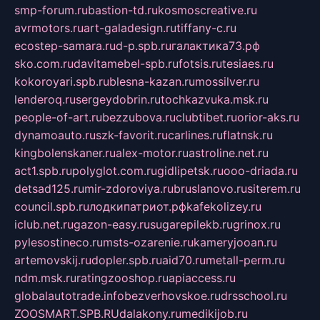
smp-forum.ru
bastion-td.ru
kosmoscreative.ru
avrmotors.ru
art-galadesign.ru
tiffany-c.ru
ecostep-samara.ru
d-p.spb.ru
галактика73.рф
sko.com.ru
davitamebel-spb.ru
fotsis.ru
tesiaes.ru
kokoroyari.spb.ru
blesna-kazan.ru
mossilver.ru
lenderoq.ru
sergeydobrin.ru
tochkazvuka.msk.ru
people-of-art.ru
bezzubova.ru
clubtibet.ru
orior-aks.ru
dynamoauto.ru
szk-favorit.ru
carlines.ru
flatnsk.ru
kingbolenskaner.ru
alex-motor.ru
astroline.net.ru
act1.spb.ru
polyglot.com.ru
gidlipetsk.ru
ooo-driada.ru
detsad125.ru
mir-zdoroviya.ru
bruslanovo.ru
siterem.ru
council.spb.ru
лодкипатриот.рф
kafekolizey.ru
iclub.net.ru
gazon-easy.ru
sugarepilekb.ru
grinox.ru
pylesostineco.ru
msts-ozarenie.ru
kameryjooan.ru
artemovskij.ru
dopler.spb.ru
aid70.ru
metall-perm.ru
ndm.msk.ru
ratingzooshop.ru
apiaccess.ru
globalautotrade.info
bezverhovskoe.ru
drsschool.ru
ZOOSMART.SPB.RU
dalakony.ru
medikijob.ru