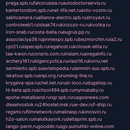
praga.spb.ru
falcorussia.ru
autodoctorservis.ru
kamertondom.spb.ru
net-life.net.ru
avto-vozim.ru
sakhcamera.ru
alliance-electro.spb.ru
stroyavt.ru
controlweb1.ru
tdsak74.ru
kinzozo-ru.ru
kvotka.ru
iron-snab.ru
costa-bella.ru
eugrus.pp.ru
associaciya39.ru
primexpo.spb.ru
bezmorchin.ru
ia2.ru
cpt21.ru
ispecspb.ru
regahost.ru
kolosok-elita.ru
tae-kwon.ru
consrio.com.ru
insiam.ru
avegainfo.ru
archery161.ru
bigencyclica.ru
vlast16.ru
korru.net
sarmiento.spb.su
extelopedia.ru
lammin-suo.spb.ru
iskatour.spb.ru
snpi.org.ru
running-line.ru
krygeva-spa.ru
chel.net.ru
rust-loco.ru
dugshop.ru
hl-beta.spb.ru
school494.spb.ru
mymubaby.ru
epoha-metalband.ru
ngr.spb.ru
rusgosnews.com
dieselvostok.ru
24hostel.msk.ru
w-dev.ru
f-ship.ru
regsmi.ru
filmnetwork.ru
malinasp.ru
kinosvin.ru
h2o-salon.ru
malutkayork.ru
deltaprim.spb.ru
tango-perm.ru
gooddir.ru
sgv.su
multiki-online.com