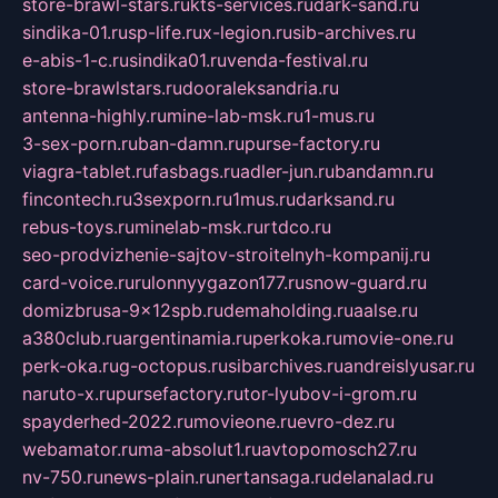
store-brawl-stars.ru
kts-services.ru
dark-sand.ru
sindika-01.ru
sp-life.ru
x-legion.ru
sib-archives.ru
e-abis-1-c.ru
sindika01.ru
venda-festival.ru
store-brawlstars.ru
dooraleksandria.ru
antenna-highly.ru
mine-lab-msk.ru
1-mus.ru
3-sex-porn.ru
ban-damn.ru
purse-factory.ru
viagra-tablet.ru
fasbags.ru
adler-jun.ru
bandamn.ru
fincontech.ru
3sexporn.ru
1mus.ru
darksand.ru
rebus-toys.ru
minelab-msk.ru
rtdco.ru
seo-prodvizhenie-sajtov-stroitelnyh-kompanij.ru
card-voice.ru
rulonnyygazon177.ru
snow-guard.ru
domizbrusa-9x12spb.ru
demaholding.ru
aalse.ru
a380club.ru
argentinamia.ru
perkoka.ru
movie-one.ru
perk-oka.ru
g-octopus.ru
sibarchives.ru
andreislyusar.ru
naruto-x.ru
pursefactory.ru
tor-lyubov-i-grom.ru
spayderhed-2022.ru
movieone.ru
evro-dez.ru
webamator.ru
ma-absolut1.ru
avtopomosch27.ru
nv-750.ru
news-plain.ru
nertansaga.ru
delanalad.ru