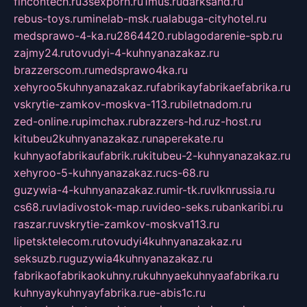
fincontech.ru
3sexporn.ru
1mus.ru
darksand.ru
rebus-toys.ru
minelab-msk.ru
alabuga-cityhotel.ru
medsprawo-4-ka.ru
2864420.ru
blagodarenie-spb.ru
zajmy24.ru
tovudyi-4-kuhnyanazakaz.ru
brazzerscom.ru
medsprawo4ka.ru
xehyroo5kuhnyanazakaz.ru
fabrikayfabrikaefabrika.ru
vskrytie-zamkov-moskva-113.ru
biletnadom.ru
zed-online.ru
pimchax.ru
brazzers-hd.ru
z-host.ru
kitubeu2kuhnyanazakaz.ru
naperekate.ru
kuhnyaofabrikaufabrik.ru
kitubeu-2-kuhnyanazakaz.ru
xehyroo-5-kuhnyanazakaz.ru
cs-68.ru
guzywia-4-kuhnyanazakaz.ru
mir-tk.ru
vlknrussia.ru
cs68.ru
vladivostok-map.ru
video-seks.ru
bankaribi.ru
raszar.ru
vskrytie-zamkov-moskva113.ru
lipetsktelecom.ru
tovudyi4kuhnyanazakaz.ru
seksuzb.ru
guzywia4kuhnyanazakaz.ru
fabrikaofabrikaokuhny.ru
kuhnyaekuhnyaafabrika.ru
kuhnyaykuhnyayfabrika.ru
e-abis1c.ru