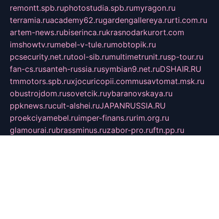
remontt.spb.ru
photostudia.spb.ru
myragon.ru
terramia.ru
academy62.ru
gardengallereya.ru
rti.com.ru
artem-news.ru
biserinca.ru
krasnodarkurort.com
imshowtv.ru
mebel-v-tule.ru
mobtopik.ru
pcsecurity.net.ru
tool-sib.ru
multimetrunit.ru
sp-tour.ru
fan-cs.ru
santeh-russia.ru
symbian9.net.ru
DSHAIR.RU
tmmotors.spb.ru
xjocuricopii.com
musavtomat.msk.ru
obustrojdom.ru
sovetcik.ru
ybaranovskaya.ru
ppknews.ru
cult-alshei.ru
JAPANRUSSIA.RU
proekciyamebel.ru
imper-finans.ru
rim.org.ru
glamourai.ru
brassminus.ru
zabor-pro.ru
ftn.pp.ru
dorogoe58.ru
laimengpacker.ru
kuzova-zapchasti.ru
sageerp.ru
taxodrom.ru
dsrazvitie.ru
hardcity.net.ru
ratinghomegames.ru
topservice25.ru
gubernyan.ru
gtglasslined.ru
ii4.ru
tssport.spb.ru
andorra24.com
blackwallstreet.ru
oboimos.ru
optim-doors.com.ru
ikuch.ru
nycr.org.ru
npa21.ru
vremya-ch.spb.ru
desert000.ru
ivtorgi.ru
ifiori.ru
catalog-statei.ru