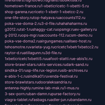
hometown-france.ru
1-xbeticricetc-1-xbetti-5.ru
shop-garena.ru
cricetc-1-xbetr-1-xbetcc-2.ru
one-life-story.ru
top-halyava.ru
accounts112.ru
poka-vse-doma-2.ru
3-d-file.ru
hahahaharms.ru
g2012.ru
tst-1.ru
shaggy-cat.ru
opsmgr.ru
ev-gallery.ru
g-2012.ru
ops-mgr.ru
accounts-112.ru
csm-demo.ru
poka-vse-doma2.ru
airgungames.ru
allseo-host.ru
tehosmotre.ru
varieta-yug.ru
cricetc1xbetr1xbetcc2.ru
raytor-d.ru
atillagunn.ru
3d-file.ru
1xbeticricetc1xbetti5.ru
uafoot-statti.ru
e-abis1c.ru
store-brawl-stars.ru
kts-services.ru
dark-sand.ru
sindika-01.ru
sp-life.ru
x-legion.ru
sib-archives.ru
e-abis-1-c.ru
sindika01.ru
venda-festival.ru
store-brawlstars.ru
dooraleksandria.ru
antenna-highly.ru
mine-lab-msk.ru
1-mus.ru
3-sex-porn.ru
ban-damn.ru
purse-factory.ru
viagra-tablet.ru
fasbags.ru
adler-jun.ru
bandamn.ru