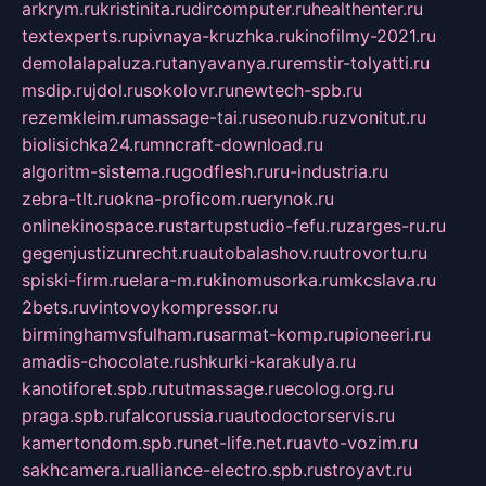
arkrym.ru
kristinita.ru
dircomputer.ru
healthenter.ru
textexperts.ru
pivnaya-kruzhka.ru
kinofilmy-2021.ru
demolalapaluza.ru
tanyavanya.ru
remstir-tolyatti.ru
msdip.ru
jdol.ru
sokolovr.ru
newtech-spb.ru
rezemkleim.ru
massage-tai.ru
seonub.ru
zvonitut.ru
biolisichka24.ru
mncraft-download.ru
algoritm-sistema.ru
godflesh.ru
ru-industria.ru
zebra-tlt.ru
okna-proficom.ru
erynok.ru
onlinekinospace.ru
startupstudio-fefu.ru
zarges-ru.ru
gegenjustizunrecht.ru
autobalashov.ru
utrovortu.ru
spiski-firm.ru
elara-m.ru
kinomusorka.ru
mkcslava.ru
2bets.ru
vintovoykompressor.ru
birminghamvsfulham.ru
sarmat-komp.ru
pioneeri.ru
amadis-chocolate.ru
shkurki-karakulya.ru
kanotiforet.spb.ru
tutmassage.ru
ecolog.org.ru
praga.spb.ru
falcorussia.ru
autodoctorservis.ru
kamertondom.spb.ru
net-life.net.ru
avto-vozim.ru
sakhcamera.ru
alliance-electro.spb.ru
stroyavt.ru