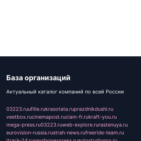
База организаций
Актуальный каталог компаний по всей России
03223.ru
ufille.ru
krasotata.ru
prazdnikdushi.ru
veetbox.ru
cinemapost.ru
ciam-fr.ru
kraft-you.ru
mega-press.ru
03223.ru
web-explore.ru
rastenuya.ru
eurovision-russia.ru
strah-news.ru
freeride-team.ru
itrack-24.ru
sexshopexpress.ru
autostudiopro.ru