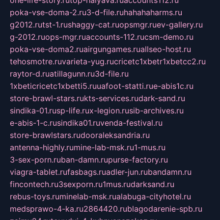
one-life-story.ru
top-halyava.ru
accounts112.ru
poka-vse-doma-2.ru
3-d-file.ru
hahahaharms.ru
g2012.ru
tst-1.ru
shaggy-cat.ru
opsmgr.ru
ev-gallery.ru
g-2012.ru
ops-mgr.ru
accounts-112.ru
csm-demo.ru
poka-vse-doma2.ru
airgungames.ru
allseo-host.ru
tehosmotre.ru
varieta-yug.ru
cricetc1xbetr1xbetcc2.ru
raytor-d.ru
atillagunn.ru
3d-file.ru
1xbeticricetc1xbetti5.ru
uafoot-statti.ru
e-abis1c.ru
store-brawl-stars.ru
kts-services.ru
dark-sand.ru
sindika-01.ru
sp-life.ru
x-legion.ru
sib-archives.ru
e-abis-1-c.ru
sindika01.ru
venda-festival.ru
store-brawlstars.ru
dooraleksandria.ru
antenna-highly.ru
mine-lab-msk.ru
1-mus.ru
3-sex-porn.ru
ban-damn.ru
purse-factory.ru
viagra-tablet.ru
fasbags.ru
adler-jun.ru
bandamn.ru
fincontech.ru
3sexporn.ru
1mus.ru
darksand.ru
rebus-toys.ru
minelab-msk.ru
alabuga-cityhotel.ru
medsprawo-4-ka.ru
2864420.ru
blagodarenie-spb.ru