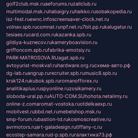
golf2club.msk.ru
aeforums.ru
zallclub.ru
multimodal.msk.ru
habaigry.ru
haikko.ru
sobakopedia.ru
isz-fest.ru
ewnc.info
screensaver-clock.net.ru
volnav.spb.ru
comnat.ru
npf.net.ru
7bit.pp.ru
kalugatur.ru
tesiaes.ru
card.com.ru
kazanka.spb.ru
gildiya-kuznecov.ru
kameryboavision.ru
griffoncom.spb.ru
fabrika-emotsiy.ru
PARK-MATROSOVA.RU
agat.spb.ru
avtoyurist-moskva1.ru
hardware.org.ru
схема-авто.рф
dg-lab.ru
angrup.ru
recruiter.spb.ru
music8.spb.ru
krsk124.ru
kubok.spb.ru
romanofforex.ru
analitikaplus.ru
spyonline.ru
zosikamery.ru
sloboda-ural.pp.ru
AUTO-COM.SU
hohota.net
alimy.ru
online-z.com
aromat-vostoka.ru
otdelkaexp.ru
mobilvest.ru
bbd.net.ru
mebelshop.msk.ru
smp-forum.ru
bastion-td.ru
kosmoscreative.ru
avrmotors.ru
art-galadesign.ru
tiffany-c.ru
ecostep-samara.ru
d-p.spb.ru
галактика73.рф