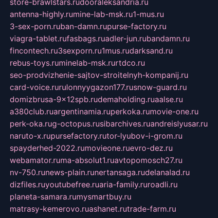
store-brawlstars.ru
dooraleksandria.ru
antenna-highly.ru
mine-lab-msk.ru
1-mus.ru
3-sex-porn.ru
ban-damn.ru
purse-factory.ru
viagra-tablet.ru
fasbags.ru
adler-jun.ru
bandamn.ru
fincontech.ru
3sexporn.ru
1mus.ru
darksand.ru
rebus-toys.ru
minelab-msk.ru
rtdco.ru
seo-prodvizhenie-sajtov-stroitelnyh-kompanij.ru
card-voice.ru
rulonnyygazon177.ru
snow-guard.ru
domizbrusa-9x12spb.ru
demaholding.ru
aalse.ru
a380club.ru
argentinamia.ru
perkoka.ru
movie-one.ru
perk-oka.ru
g-octopus.ru
sibarchives.ru
andreislyusar.ru
naruto-x.ru
pursefactory.ru
tor-lyubov-i-grom.ru
spayderhed-2022.ru
movieone.ru
evro-dez.ru
webamator.ru
ma-absolut1.ru
avtopomosch27.ru
nv-750.ru
news-plain.ru
nertansaga.ru
delanalad.ru
dizfiles.ru
youtubefree.ru
aria-family.ru
roadli.ru
planeta-samara.ru
mysmartbuy.ru
matrasy-kemerovo.ru
ashanet.ru
trade-farm.ru