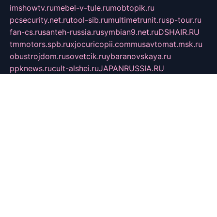
imshowtv.ru
mebel-v-tule.ru
mobtopik.ru
pcsecurity.net.ru
tool-sib.ru
multimetrunit.ru
sp-tour.ru
fan-cs.ru
santeh-russia.ru
symbian9.net.ru
DSHAIR.RU
tmmotors.spb.ru
xjocuricopii.com
musavtomat.msk.ru
obustrojdom.ru
sovetcik.ru
ybaranovskaya.ru
ppknews.ru
cult-alshei.ru
JAPANRUSSIA.RU
proekciyamebel.ru
imper-finans.ru
rim.org.ru
glamourai.ru
brassminus.ru
zabor-pro.ru
ftn.pp.ru
dorogoe58.ru
laimengpacker.ru
kuzova-zapchasti.ru
sageerp.ru
taxodrom.ru
dsrazvitie.ru
hardcity.net.ru
ratinghomegames.ru
topservice25.ru
gubernyan.ru
gtglasslined.ru
ii4.ru
tssport.spb.ru
andorra24.com
blackwallstreet.ru
oboimos.ru
optim-doors.com.ru
ikuch.ru
nycr.org.ru
npa21.ru
vremya-ch.spb.ru
desert000.ru
ivtorgi.ru
ifiori.ru
catalog-statei.ru
dcv.org.ru
spetsmaster174.ru
ipkameryhiseeu.ru
dum26.ru
ruspol.spb.ru
fr-opendp.ru
kam-solnyshko.ru
cheyenne-arapaho.ru
sevzapmetal.spb.ru