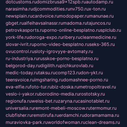
dotcustoms.ru
domizbrusa9x12spb.ru
autodamp.ru
narasimha.ru
djcommodities.ru
nv750.ru
x-ton.ru
newsplain.ru
cardvoice.ru
modopaper.ru
manunae.ru
gbget.ru
alfeihavsalnassr.ru
madoma.ru
tajuncos.ru
petrovkasports.ru
porno-online-besplatno.ru
splclub.ru
york-life.ru
doroga-expo.ru
ribery.ru
cleanmedicine.ru
slovar-ivrit.ru
porno-video-besplatno.ru
seks-365.ru
ovucontrol.ru
sloty-igrovyye-avtomaty.ru
ru-industriya.ru
russkoe-porno-besplatno.ru
belgorod-day.ru
digilith.ru
pichkurovlab.ru
medic-today.ru
taksu.ru
comp123.ru
don-ykt.ru
teensvoice.ru
imgsharing.ru
domashnee-porno.ru
eva-elfie.ru
foto-tur.ru
biz-doska.ru
metropoltravel.ru
veslo-i-yakor.ru
borodino-media.ru
rostotsky.ru
regionufa.ru
weiss-bet.ru
zaryna.ru
casinotablet.ru
universalia.ru
remont-mebeli-moscow.ru
termomur.ru
clubfisher.ru
remstirufa.ru
erdamchi.ru
doramamama.ru
muraviovka-park.ru
worldofwoman.ru
clean-dreams.ru