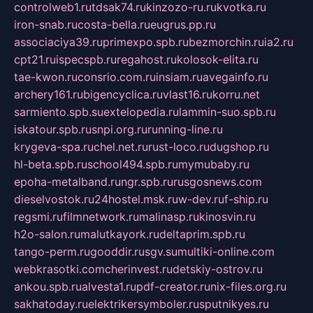
controlweb1.ru
tdsak74.ru
kinzozo-ru.ru
kvotka.ru
iron-snab.ru
costa-bella.ru
eugrus.pp.ru
associaciya39.ru
primexpo.spb.ru
bezmorchin.ru
ia2.ru
cpt21.ru
ispecspb.ru
regahost.ru
kolosok-elita.ru
tae-kwon.ru
consrio.com.ru
insiam.ru
avegainfo.ru
archery161.ru
bigencyclica.ru
vlast16.ru
korru.net
sarmiento.spb.su
extelopedia.ru
lammin-suo.spb.ru
iskatour.spb.ru
snpi.org.ru
running-line.ru
krygeva-spa.ru
chel.net.ru
rust-loco.ru
dugshop.ru
hl-beta.spb.ru
school494.spb.ru
mymubaby.ru
epoha-metalband.ru
ngr.spb.ru
rusgosnews.com
dieselvostok.ru
24hostel.msk.ru
w-dev.ru
f-ship.ru
regsmi.ru
filmnetwork.ru
malinasp.ru
kinosvin.ru
h2o-salon.ru
malutkayork.ru
deltaprim.spb.ru
tango-perm.ru
gooddir.ru
sgv.su
multiki-online.com
webkrasotki.com
cherinvest.ru
detskiy-ostrov.ru
ankou.spb.ru
alvesta1.ru
pdf-creator.ru
nix-files.org.ru
sakhatoday.ru
elektrikersymboler.ru
sputnikyes.ru