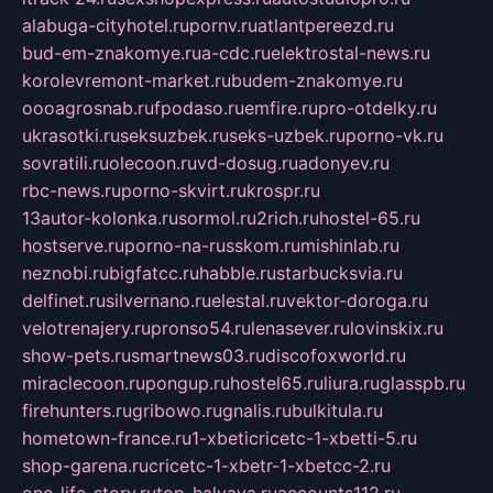
alabuga-cityhotel.ru
pornv.ru
atlantpereezd.ru
bud-em-znakomye.ru
a-cdc.ru
elektrostal-news.ru
korolevremont-market.ru
budem-znakomye.ru
oooagrosnab.ru
fpodaso.ru
emfire.ru
pro-otdelky.ru
ukrasotki.ru
seksuzbek.ru
seks-uzbek.ru
porno-vk.ru
sovratili.ru
olecoon.ru
vd-dosug.ru
adonyev.ru
rbc-news.ru
porno-skvirt.ru
krospr.ru
13autor-kolonka.ru
sormol.ru
2rich.ru
hostel-65.ru
hostserve.ru
porno-na-russkom.ru
mishinlab.ru
neznobi.ru
bigfatcc.ru
habble.ru
starbucksvia.ru
delfinet.ru
silvernano.ru
elestal.ru
vektor-doroga.ru
velotrenajery.ru
pronso54.ru
lenasever.ru
lovinskix.ru
show-pets.ru
smartnews03.ru
discofoxworld.ru
miraclecoon.ru
pongup.ru
hostel65.ru
liura.ru
glasspb.ru
firehunters.ru
gribowo.ru
gnalis.ru
bulkitula.ru
hometown-france.ru
1-xbeticricetc-1-xbetti-5.ru
shop-garena.ru
cricetc-1-xbetr-1-xbetcc-2.ru