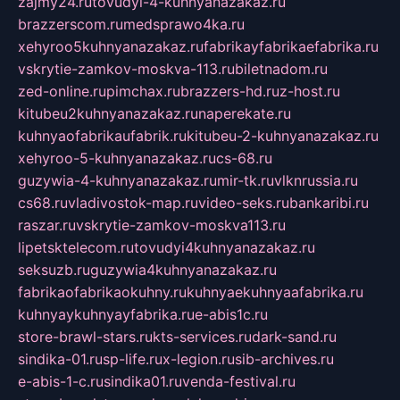
zajmy24.ru
tovudyi-4-kuhnyanazakaz.ru
brazzerscom.ru
medsprawo4ka.ru
xehyroo5kuhnyanazakaz.ru
fabrikayfabrikaefabrika.ru
vskrytie-zamkov-moskva-113.ru
biletnadom.ru
zed-online.ru
pimchax.ru
brazzers-hd.ru
z-host.ru
kitubeu2kuhnyanazakaz.ru
naperekate.ru
kuhnyaofabrikaufabrik.ru
kitubeu-2-kuhnyanazakaz.ru
xehyroo-5-kuhnyanazakaz.ru
cs-68.ru
guzywia-4-kuhnyanazakaz.ru
mir-tk.ru
vlknrussia.ru
cs68.ru
vladivostok-map.ru
video-seks.ru
bankaribi.ru
raszar.ru
vskrytie-zamkov-moskva113.ru
lipetsktelecom.ru
tovudyi4kuhnyanazakaz.ru
seksuzb.ru
guzywia4kuhnyanazakaz.ru
fabrikaofabrikaokuhny.ru
kuhnyaekuhnyaafabrika.ru
kuhnyaykuhnyayfabrika.ru
e-abis1c.ru
store-brawl-stars.ru
kts-services.ru
dark-sand.ru
sindika-01.ru
sp-life.ru
x-legion.ru
sib-archives.ru
e-abis-1-c.ru
sindika01.ru
venda-festival.ru