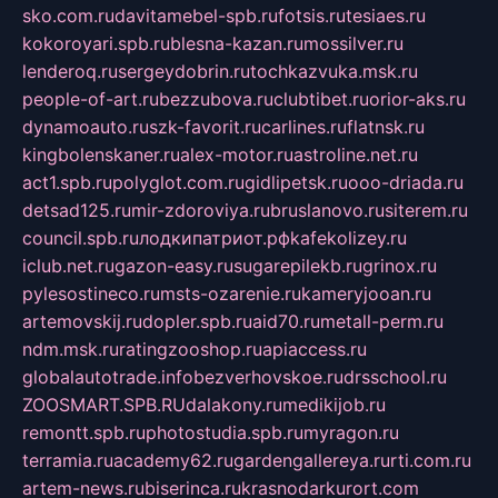
sko.com.ru
davitamebel-spb.ru
fotsis.ru
tesiaes.ru
kokoroyari.spb.ru
blesna-kazan.ru
mossilver.ru
lenderoq.ru
sergeydobrin.ru
tochkazvuka.msk.ru
people-of-art.ru
bezzubova.ru
clubtibet.ru
orior-aks.ru
dynamoauto.ru
szk-favorit.ru
carlines.ru
flatnsk.ru
kingbolenskaner.ru
alex-motor.ru
astroline.net.ru
act1.spb.ru
polyglot.com.ru
gidlipetsk.ru
ooo-driada.ru
detsad125.ru
mir-zdoroviya.ru
bruslanovo.ru
siterem.ru
council.spb.ru
лодкипатриот.рф
kafekolizey.ru
iclub.net.ru
gazon-easy.ru
sugarepilekb.ru
grinox.ru
pylesostineco.ru
msts-ozarenie.ru
kameryjooan.ru
artemovskij.ru
dopler.spb.ru
aid70.ru
metall-perm.ru
ndm.msk.ru
ratingzooshop.ru
apiaccess.ru
globalautotrade.info
bezverhovskoe.ru
drsschool.ru
ZOOSMART.SPB.RU
dalakony.ru
medikijob.ru
remontt.spb.ru
photostudia.spb.ru
myragon.ru
terramia.ru
academy62.ru
gardengallereya.ru
rti.com.ru
artem-news.ru
biserinca.ru
krasnodarkurort.com