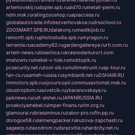
artemovskij.ru
dopler.spb.ru
aid70.ru
metall-perm.ru
ndm.msk.ru
ratingzooshop.ru
apiaccess.ru
globalautotrade.info
bezverhovskoe.ru
drsschool.ru
ZOOSMART.SPB.RU
dalakony.ru
medikijob.ru
remontt.spb.ru
photostudia.spb.ru
myragon.ru
terramia.ru
academy62.ru
gardengallereya.ru
rti.com.ru
artem-news.ru
biserinca.ru
krasnodarkurort.com
imshowtv.ru
mebel-v-tule.ru
mobtopik.ru
pcsecurity.net.ru
tool-sib.ru
multimetrunit.ru
sp-tour.ru
fan-cs.ru
santeh-russia.ru
symbian9.net.ru
DSHAIR.RU
tmmotors.spb.ru
xjocuricopii.com
musavtomat.msk.ru
obustrojdom.ru
sovetcik.ru
ybaranovskaya.ru
ppknews.ru
cult-alshei.ru
JAPANRUSSIA.RU
proekciyamebel.ru
imper-finans.ru
rim.org.ru
glamourai.ru
brassminus.ru
zabor-pro.ru
ftn.pp.ru
dorogoe58.ru
laimengpacker.ru
kuzova-zapchasti.ru
sageerp.ru
taxodrom.ru
dsrazvitie.ru
hardcity.net.ru