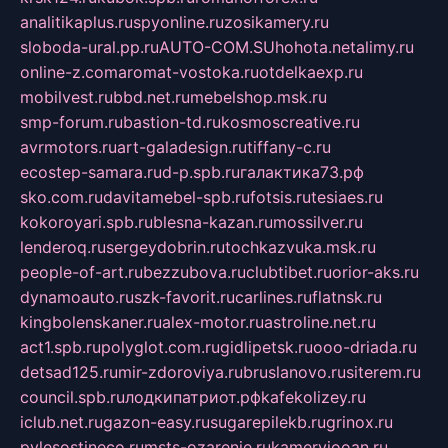
analitikaplus.ru
spyonline.ru
zosikamery.ru
sloboda-ural.pp.ru
AUTO-COM.SU
hohota.net
alimy.ru
online-z.com
aromat-vostoka.ru
otdelkaexp.ru
mobilvest.ru
bbd.net.ru
mebelshop.msk.ru
smp-forum.ru
bastion-td.ru
kosmoscreative.ru
avrmotors.ru
art-galadesign.ru
tiffany-c.ru
ecostep-samara.ru
d-p.spb.ru
галактика73.рф
sko.com.ru
davitamebel-spb.ru
fotsis.ru
tesiaes.ru
kokoroyari.spb.ru
blesna-kazan.ru
mossilver.ru
lenderoq.ru
sergeydobrin.ru
tochkazvuka.msk.ru
people-of-art.ru
bezzubova.ru
clubtibet.ru
orior-aks.ru
dynamoauto.ru
szk-favorit.ru
carlines.ru
flatnsk.ru
kingbolenskaner.ru
alex-motor.ru
astroline.net.ru
act1.spb.ru
polyglot.com.ru
gidlipetsk.ru
ooo-driada.ru
detsad125.ru
mir-zdoroviya.ru
bruslanovo.ru
siterem.ru
council.spb.ru
лодкипатриот.рф
kafekolizey.ru
iclub.net.ru
gazon-easy.ru
sugarepilekb.ru
grinox.ru
pylesostineco.ru
msts-ozarenie.ru
kameryjooan.ru