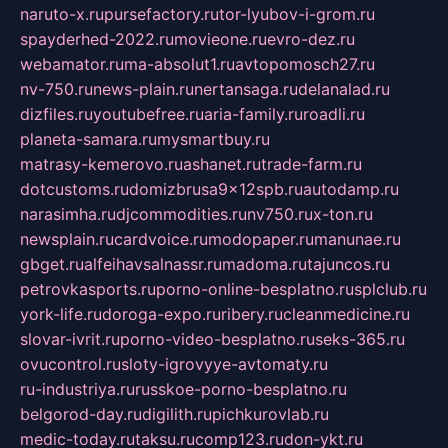
naruto-x.ru
pursefactory.ru
tor-lyubov-i-grom.ru
spayderhed-2022.ru
movieone.ru
evro-dez.ru
webamator.ru
ma-absolut1.ru
avtopomosch27.ru
nv-750.ru
news-plain.ru
nertansaga.ru
delanalad.ru
dizfiles.ru
youtubefree.ru
aria-family.ru
roadli.ru
planeta-samara.ru
mysmartbuy.ru
matrasy-kemerovo.ru
ashanet.ru
trade-farm.ru
dotcustoms.ru
domizbrusa9x12spb.ru
autodamp.ru
narasimha.ru
djcommodities.ru
nv750.ru
x-ton.ru
newsplain.ru
cardvoice.ru
modopaper.ru
manunae.ru
gbget.ru
alfeihavsalnassr.ru
madoma.ru
tajuncos.ru
petrovkasports.ru
porno-online-besplatno.ru
splclub.ru
york-life.ru
doroga-expo.ru
ribery.ru
cleanmedicine.ru
slovar-ivrit.ru
porno-video-besplatno.ru
seks-365.ru
ovucontrol.ru
sloty-igrovyye-avtomaty.ru
ru-industriya.ru
russkoe-porno-besplatno.ru
belgorod-day.ru
digilith.ru
pichkurovlab.ru
medic-today.ru
taksu.ru
comp123.ru
don-ykt.ru