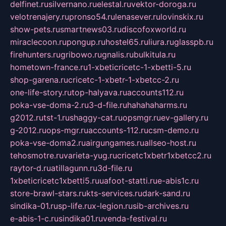
delfinet.ru
silvernano.ru
elestal.ru
vektor-doroga.ru
velotrenajery.ru
pronso54.ru
lenasever.ru
lovinskix.ru
show-pets.ru
smartnews03.ru
discofoxworld.ru
miraclecoon.ru
pongup.ru
hostel65.ru
liura.ru
glasspb.ru
firehunters.ru
gribowo.ru
gnalis.ru
bulkitula.ru
hometown-france.ru
1-xbeticricetc-1-xbetti-5.ru
shop-garena.ru
cricetc-1-xbetr-1-xbetcc-2.ru
one-life-story.ru
top-halyava.ru
accounts112.ru
poka-vse-doma-2.ru
3-d-file.ru
hahahaharms.ru
g2012.ru
tst-1.ru
shaggy-cat.ru
opsmgr.ru
ev-gallery.ru
g-2012.ru
ops-mgr.ru
accounts-112.ru
csm-demo.ru
poka-vse-doma2.ru
airgungames.ru
allseo-host.ru
tehosmotre.ru
varieta-yug.ru
cricetc1xbetr1xbetcc2.ru
raytor-d.ru
atillagunn.ru
3d-file.ru
1xbeticricetc1xbetti5.ru
uafoot-statti.ru
e-abis1c.ru
store-brawl-stars.ru
kts-services.ru
dark-sand.ru
sindika-01.ru
sp-life.ru
x-legion.ru
sib-archives.ru
e-abis-1-c.ru
sindika01.ru
venda-festival.ru