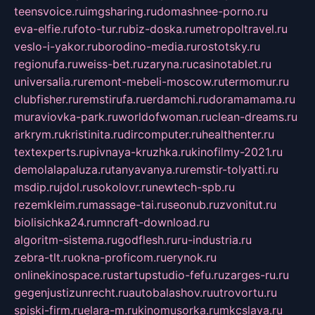
teensvoice.ru
imgsharing.ru
domashnee-porno.ru
eva-elfie.ru
foto-tur.ru
biz-doska.ru
metropoltravel.ru
veslo-i-yakor.ru
borodino-media.ru
rostotsky.ru
regionufa.ru
weiss-bet.ru
zaryna.ru
casinotablet.ru
universalia.ru
remont-mebeli-moscow.ru
termomur.ru
clubfisher.ru
remstirufa.ru
erdamchi.ru
doramamama.ru
muraviovka-park.ru
worldofwoman.ru
clean-dreams.ru
arkrym.ru
kristinita.ru
dircomputer.ru
healthenter.ru
textexperts.ru
pivnaya-kruzhka.ru
kinofilmy-2021.ru
demolalapaluza.ru
tanyavanya.ru
remstir-tolyatti.ru
msdip.ru
jdol.ru
sokolovr.ru
newtech-spb.ru
rezemkleim.ru
massage-tai.ru
seonub.ru
zvonitut.ru
biolisichka24.ru
mncraft-download.ru
algoritm-sistema.ru
godflesh.ru
ru-industria.ru
zebra-tlt.ru
okna-proficom.ru
erynok.ru
onlinekinospace.ru
startupstudio-fefu.ru
zarges-ru.ru
gegenjustizunrecht.ru
autobalashov.ru
utrovortu.ru
spiski-firm.ru
elara-m.ru
kinomusorka.ru
mkcslava.ru