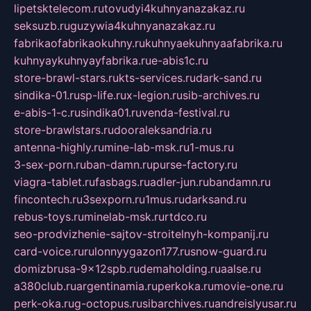
lipetsktelecom.ru
tovudyi4kuhnyanazakaz.ru
seksuzb.ru
guzywia4kuhnyanazakaz.ru
fabrikaofabrikaokuhny.ru
kuhnyaekuhnyaafabrika.ru
kuhnyaykuhnyayfabrika.ru
e-abis1c.ru
store-brawl-stars.ru
kts-services.ru
dark-sand.ru
sindika-01.ru
sp-life.ru
x-legion.ru
sib-archives.ru
e-abis-1-c.ru
sindika01.ru
venda-festival.ru
store-brawlstars.ru
dooraleksandria.ru
antenna-highly.ru
mine-lab-msk.ru
1-mus.ru
3-sex-porn.ru
ban-damn.ru
purse-factory.ru
viagra-tablet.ru
fasbags.ru
adler-jun.ru
bandamn.ru
fincontech.ru
3sexporn.ru
1mus.ru
darksand.ru
rebus-toys.ru
minelab-msk.ru
rtdco.ru
seo-prodvizhenie-sajtov-stroitelnyh-kompanij.ru
card-voice.ru
rulonnyygazon177.ru
snow-guard.ru
domizbrusa-9x12spb.ru
demaholding.ru
aalse.ru
a380club.ru
argentinamia.ru
perkoka.ru
movie-one.ru
perk-oka.ru
g-octopus.ru
sibarchives.ru
andreislyusar.ru