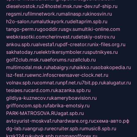
dieselvostok.ru
24hostel.msk.ru
w-dev.ru
f-ship.ru
regsmi.ru
filmnetwork.ru
malinasp.ru
kinosvin.ru
h2o-salon.ru
malutkayork.ru
deltaprim.spb.ru
tango-perm.ru
gooddir.ru
sgv.su
multiki-online.com
webkrasotki.com
cherinvest.ru
detskiy-ostrov.ru
ankou.spb.ru
alvesta1.ru
pdf-creator.ru
nix-files.org.ru
sakhatoday.ru
elektrikersymboler.ru
sputnikyes.ru
golf2club.msk.ru
aeforums.ru
zallclub.ru
multimodal.msk.ru
habaigry.ru
haikko.ru
sobakopedia.ru
isz-fest.ru
ewnc.info
screensaver-clock.net.ru
volnav.spb.ru
comnat.ru
npf.net.ru
7bit.pp.ru
kalugatur.ru
tesiaes.ru
card.com.ru
kazanka.spb.ru
gildiya-kuznecov.ru
kameryboavision.ru
griffoncom.spb.ru
fabrika-emotsiy.ru
PARK-MATROSOVA.RU
agat.spb.ru
avtoyurist-moskva1.ru
hardware.org.ru
схема-авто.рф
dg-lab.ru
angrup.ru
recruiter.spb.ru
music8.spb.ru
krsk124.ru
kubok.spb.ru
romanofforex.ru