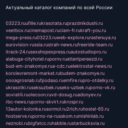
Актуальный каталог компаний по всей России
03223.ru
ufille.ru
krasotata.ru
prazdnikdushi.ru
veetbox.ru
cinemapost.ru
ciam-fr.ru
kraft-you.ru
mega-press.ru
03223.ru
web-explore.ru
rastenuya.ru
eurovision-russia.ru
strah-news.ru
freeride-team.ru
itrack-24.ru
sexshopexpress.ru
autostudiopro.ru
alabuga-cityhotel.ru
pornv.ru
atlantpereezd.ru
bud-em-znakomye.ru
a-cdc.ru
elektrostal-news.ru
korolevremont-market.ru
budem-znakomye.ru
oooagrosnab.ru
fpodaso.ru
emfire.ru
pro-otdelky.ru
ukrasotki.ru
seksuzbek.ru
seks-uzbek.ru
porno-vk.ru
sovratili.ru
olecoon.ru
vd-dosug.ru
adonyev.ru
rbc-news.ru
porno-skvirt.ru
krospr.ru
13autor-kolonka.ru
sormol.ru
2rich.ru
hostel-65.ru
hostserve.ru
porno-na-russkom.ru
mishinlab.ru
neznobi.ru
bigfatcc.ru
habble.ru
starbucksvia.ru