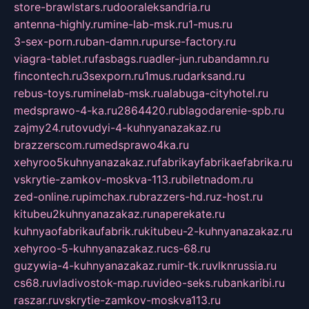
store-brawlstars.ru
dooraleksandria.ru
antenna-highly.ru
mine-lab-msk.ru
1-mus.ru
3-sex-porn.ru
ban-damn.ru
purse-factory.ru
viagra-tablet.ru
fasbags.ru
adler-jun.ru
bandamn.ru
fincontech.ru
3sexporn.ru
1mus.ru
darksand.ru
rebus-toys.ru
minelab-msk.ru
alabuga-cityhotel.ru
medsprawo-4-ka.ru
2864420.ru
blagodarenie-spb.ru
zajmy24.ru
tovudyi-4-kuhnyanazakaz.ru
brazzerscom.ru
medsprawo4ka.ru
xehyroo5kuhnyanazakaz.ru
fabrikayfabrikaefabrika.ru
vskrytie-zamkov-moskva-113.ru
biletnadom.ru
zed-online.ru
pimchax.ru
brazzers-hd.ru
z-host.ru
kitubeu2kuhnyanazakaz.ru
naperekate.ru
kuhnyaofabrikaufabrik.ru
kitubeu-2-kuhnyanazakaz.ru
xehyroo-5-kuhnyanazakaz.ru
cs-68.ru
guzywia-4-kuhnyanazakaz.ru
mir-tk.ru
vlknrussia.ru
cs68.ru
vladivostok-map.ru
video-seks.ru
bankaribi.ru
raszar.ru
vskrytie-zamkov-moskva113.ru