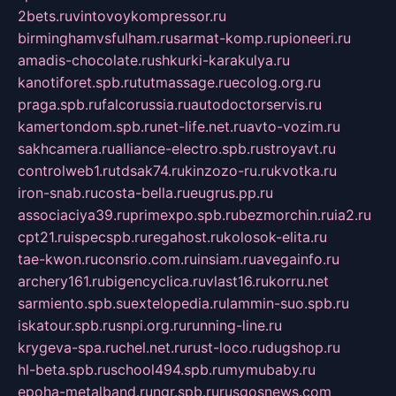
2bets.ru
vintovoykompressor.ru
birminghamvsfulham.ru
sarmat-komp.ru
pioneeri.ru
amadis-chocolate.ru
shkurki-karakulya.ru
kanotiforet.spb.ru
tutmassage.ru
ecolog.org.ru
praga.spb.ru
falcorussia.ru
autodoctorservis.ru
kamertondom.spb.ru
net-life.net.ru
avto-vozim.ru
sakhcamera.ru
alliance-electro.spb.ru
stroyavt.ru
controlweb1.ru
tdsak74.ru
kinzozo-ru.ru
kvotka.ru
iron-snab.ru
costa-bella.ru
eugrus.pp.ru
associaciya39.ru
primexpo.spb.ru
bezmorchin.ru
ia2.ru
cpt21.ru
ispecspb.ru
regahost.ru
kolosok-elita.ru
tae-kwon.ru
consrio.com.ru
insiam.ru
avegainfo.ru
archery161.ru
bigencyclica.ru
vlast16.ru
korru.net
sarmiento.spb.su
extelopedia.ru
lammin-suo.spb.ru
iskatour.spb.ru
snpi.org.ru
running-line.ru
krygeva-spa.ru
chel.net.ru
rust-loco.ru
dugshop.ru
hl-beta.spb.ru
school494.spb.ru
mymubaby.ru
epoha-metalband.ru
ngr.spb.ru
rusgosnews.com