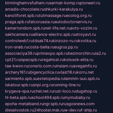
birminghamvsfulham.ru
sarmat-komp.ru
pioneeri.ru
amadis-chocolate.ru
shkurki-karakulya.ru
kanotiforet.spb.ru
tutmassage.ru
ecolog.org.ru
praga.spb.ru
falcorussia.ru
autodoctorservis.ru
kamertondom.spb.ru
net-life.net.ru
avto-vozim.ru
sakhcamera.ru
alliance-electro.spb.ru
stroyavt.ru
controlweb1.ru
tdsak74.ru
kinzozo-ru.ru
kvotka.ru
iron-snab.ru
costa-bella.ru
eugrus.pp.ru
associaciya39.ru
primexpo.spb.ru
bezmorchin.ru
ia2.ru
cpt21.ru
ispecspb.ru
regahost.ru
kolosok-elita.ru
tae-kwon.ru
consrio.com.ru
insiam.ru
avegainfo.ru
archery161.ru
bigencyclica.ru
vlast16.ru
korru.net
sarmiento.spb.su
extelopedia.ru
lammin-suo.spb.ru
iskatour.spb.ru
snpi.org.ru
running-line.ru
krygeva-spa.ru
chel.net.ru
rust-loco.ru
dugshop.ru
hl-beta.spb.ru
school494.spb.ru
mymubaby.ru
epoha-metalband.ru
ngr.spb.ru
rusgosnews.com
dieselvostok.ru
24hostel.msk.ru
w-dev.ru
f-ship.ru