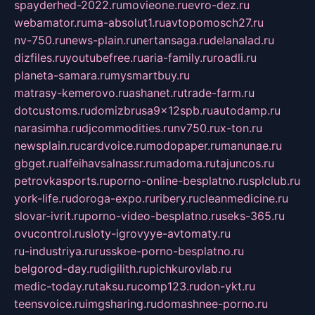
spayderhed-2022.ru
movieone.ru
evro-dez.ru
webamator.ru
ma-absolut1.ru
avtopomosch27.ru
nv-750.ru
news-plain.ru
nertansaga.ru
delanalad.ru
dizfiles.ru
youtubefree.ru
aria-family.ru
roadli.ru
planeta-samara.ru
mysmartbuy.ru
matrasy-kemerovo.ru
ashanet.ru
trade-farm.ru
dotcustoms.ru
domizbrusa9x12spb.ru
autodamp.ru
narasimha.ru
djcommodities.ru
nv750.ru
x-ton.ru
newsplain.ru
cardvoice.ru
modopaper.ru
manunae.ru
gbget.ru
alfeihavsalnassr.ru
madoma.ru
tajuncos.ru
petrovkasports.ru
porno-online-besplatno.ru
splclub.ru
york-life.ru
doroga-expo.ru
ribery.ru
cleanmedicine.ru
slovar-ivrit.ru
porno-video-besplatno.ru
seks-365.ru
ovucontrol.ru
sloty-igrovyye-avtomaty.ru
ru-industriya.ru
russkoe-porno-besplatno.ru
belgorod-day.ru
digilith.ru
pichkurovlab.ru
medic-today.ru
taksu.ru
comp123.ru
don-ykt.ru
teensvoice.ru
imgsharing.ru
domashnee-porno.ru