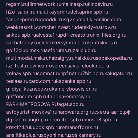
regsmi.ru
filmnetwork.ru
malinasp.ru
kinosvin.ru
h2o-salon.ru
malutkayork.ru
deltaprim.spb.ru
tango-perm.ru
gooddir.ru
sgv.su
multiki-online.com
webkrasotki.com
cherinvest.ru
detskiy-ostrov.ru
ankou.spb.ru
alvesta1.ru
pdf-creator.ru
nix-files.org.ru
sakhatoday.ru
elektrikersymboler.ru
sputnikyes.ru
golf2club.msk.ru
aeforums.ru
zallclub.ru
multimodal.msk.ru
habaigry.ru
haikko.ru
sobakopedia.ru
isz-fest.ru
ewnc.info
screensaver-clock.net.ru
volnav.spb.ru
comnat.ru
npf.net.ru
7bit.pp.ru
kalugatur.ru
tesiaes.ru
card.com.ru
kazanka.spb.ru
gildiya-kuznecov.ru
kameryboavision.ru
griffoncom.spb.ru
fabrika-emotsiy.ru
PARK-MATROSOVA.RU
agat.spb.ru
avtoyurist-moskva1.ru
hardware.org.ru
схема-авто.рф
dg-lab.ru
angrup.ru
recruiter.spb.ru
music8.spb.ru
krsk124.ru
kubok.spb.ru
romanofforex.ru
analitikaplus.ru
spyonline.ru
zosikamery.ru