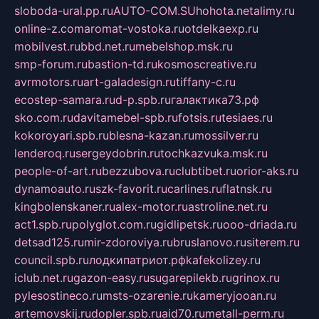
sloboda-ural.pp.ru
AUTO-COM.SU
hohota.net
alimy.ru
online-z.com
aromat-vostoka.ru
otdelkaexp.ru
mobilvest.ru
bbd.net.ru
mebelshop.msk.ru
smp-forum.ru
bastion-td.ru
kosmoscreative.ru
avrmotors.ru
art-galadesign.ru
tiffany-c.ru
ecostep-samara.ru
d-p.spb.ru
галактика73.рф
sko.com.ru
davitamebel-spb.ru
fotsis.ru
tesiaes.ru
kokoroyari.spb.ru
blesna-kazan.ru
mossilver.ru
lenderoq.ru
sergeydobrin.ru
tochkazvuka.msk.ru
people-of-art.ru
bezzubova.ru
clubtibet.ru
orior-aks.ru
dynamoauto.ru
szk-favorit.ru
carlines.ru
flatnsk.ru
kingbolenskaner.ru
alex-motor.ru
astroline.net.ru
act1.spb.ru
polyglot.com.ru
gidlipetsk.ru
ooo-driada.ru
detsad125.ru
mir-zdoroviya.ru
bruslanovo.ru
siterem.ru
council.spb.ru
лодкипатриот.рф
kafekolizey.ru
iclub.net.ru
gazon-easy.ru
sugarepilekb.ru
grinox.ru
pylesostineco.ru
msts-ozarenie.ru
kameryjooan.ru
artemovskij.ru
dopler.spb.ru
aid70.ru
metall-perm.ru