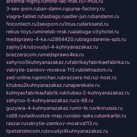
antenna-highly.ru
mine-lab-msk.ru
1-mus.ru
3-sex-porn.ru
ban-damn.ru
purse-factory.ru
viagra-tablet.ru
fasbags.ru
adler-jun.ru
bandamn.ru
fincontech.ru
3sexporn.ru
1mus.ru
darksand.ru
rebus-toys.ru
minelab-msk.ru
alabuga-cityhotel.ru
medsprawo-4-ka.ru
2864420.ru
blagodarenie-spb.ru
zajmy24.ru
tovudyi-4-kuhnyanazakaz.ru
brazzerscom.ru
medsprawo4ka.ru
xehyroo5kuhnyanazakaz.ru
fabrikayfabrikaefabrika.ru
vskrytie-zamkov-moskva-113.ru
biletnadom.ru
zed-online.ru
pimchax.ru
brazzers-hd.ru
z-host.ru
kitubeu2kuhnyanazakaz.ru
naperekate.ru
kuhnyaofabrikaufabrik.ru
kitubeu-2-kuhnyanazakaz.ru
xehyroo-5-kuhnyanazakaz.ru
cs-68.ru
guzywia-4-kuhnyanazakaz.ru
mir-tk.ru
vlknrussia.ru
cs68.ru
vladivostok-map.ru
video-seks.ru
bankaribi.ru
raszar.ru
vskrytie-zamkov-moskva113.ru
lipetsktelecom.ru
tovudyi4kuhnyanazakaz.ru