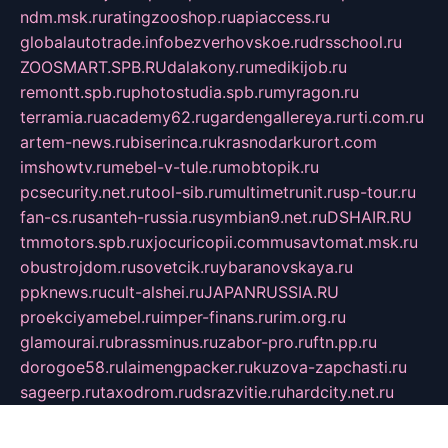
ndm.msk.ru
ratingzooshop.ru
apiaccess.ru
globalautotrade.info
bezverhovskoe.ru
drsschool.ru
ZOOSMART.SPB.RU
dalakony.ru
medikijob.ru
remontt.spb.ru
photostudia.spb.ru
myragon.ru
terramia.ru
academy62.ru
gardengallereya.ru
rti.com.ru
artem-news.ru
biserinca.ru
krasnodarkurort.com
imshowtv.ru
mebel-v-tule.ru
mobtopik.ru
pcsecurity.net.ru
tool-sib.ru
multimetrunit.ru
sp-tour.ru
fan-cs.ru
santeh-russia.ru
symbian9.net.ru
DSHAIR.RU
tmmotors.spb.ru
xjocuricopii.com
musavtomat.msk.ru
obustrojdom.ru
sovetcik.ru
ybaranovskaya.ru
ppknews.ru
cult-alshei.ru
JAPANRUSSIA.RU
proekciyamebel.ru
imper-finans.ru
rim.org.ru
glamourai.ru
brassminus.ru
zabor-pro.ru
ftn.pp.ru
dorogoe58.ru
laimengpacker.ru
kuzova-zapchasti.ru
sageerp.ru
taxodrom.ru
dsrazvitie.ru
hardcity.net.ru
ratinghomegames.ru
topservice25.ru
gubernyan.ru
gtglasslined.ru
ii4.ru
tssport.spb.ru
andorra24.com