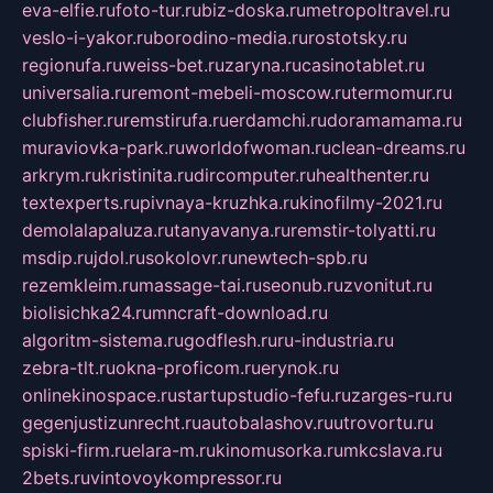
eva-elfie.ru
foto-tur.ru
biz-doska.ru
metropoltravel.ru
veslo-i-yakor.ru
borodino-media.ru
rostotsky.ru
regionufa.ru
weiss-bet.ru
zaryna.ru
casinotablet.ru
universalia.ru
remont-mebeli-moscow.ru
termomur.ru
clubfisher.ru
remstirufa.ru
erdamchi.ru
doramamama.ru
muraviovka-park.ru
worldofwoman.ru
clean-dreams.ru
arkrym.ru
kristinita.ru
dircomputer.ru
healthenter.ru
textexperts.ru
pivnaya-kruzhka.ru
kinofilmy-2021.ru
demolalapaluza.ru
tanyavanya.ru
remstir-tolyatti.ru
msdip.ru
jdol.ru
sokolovr.ru
newtech-spb.ru
rezemkleim.ru
massage-tai.ru
seonub.ru
zvonitut.ru
biolisichka24.ru
mncraft-download.ru
algoritm-sistema.ru
godflesh.ru
ru-industria.ru
zebra-tlt.ru
okna-proficom.ru
erynok.ru
onlinekinospace.ru
startupstudio-fefu.ru
zarges-ru.ru
gegenjustizunrecht.ru
autobalashov.ru
utrovortu.ru
spiski-firm.ru
elara-m.ru
kinomusorka.ru
mkcslava.ru
2bets.ru
vintovoykompressor.ru