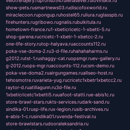
velotrenajery.ru
pronso54.ru
lenasever.ru
lovinskix.ru
show-pets.ru
smartnews03.ru
discofoxworld.ru
miraclecoon.ru
pongup.ru
hostel65.ru
liura.ru
glasspb.ru
firehunters.ru
gribowo.ru
gnalis.ru
bulkitula.ru
hometown-france.ru
1-xbeticricetc-1-xbetti-5.ru
shop-garena.ru
cricetc-1-xbetr-1-xbetcc-2.ru
one-life-story.ru
top-halyava.ru
accounts112.ru
poka-vse-doma-2.ru
3-d-file.ru
hahahaharms.ru
g2012.ru
tst-1.ru
shaggy-cat.ru
opsmgr.ru
ev-gallery.ru
g-2012.ru
ops-mgr.ru
accounts-112.ru
csm-demo.ru
poka-vse-doma2.ru
airgungames.ru
allseo-host.ru
tehosmotre.ru
varieta-yug.ru
cricetc1xbetr1xbetcc2.ru
raytor-d.ru
atillagunn.ru
3d-file.ru
1xbeticricetc1xbetti5.ru
uafoot-statti.ru
e-abis1c.ru
store-brawl-stars.ru
kts-services.ru
dark-sand.ru
sindika-01.ru
sp-life.ru
x-legion.ru
sib-archives.ru
e-abis-1-c.ru
sindika01.ru
venda-festival.ru
store-brawlstars.ru
dooraleksandria.ru