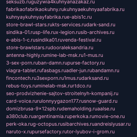
seksuzb.ru
guzywia4kuhnyanazakaz.ru
fabrikaofabrikaokuhny.ru
kuhnyaekuhnyaafabrika.ru
kuhnyaykuhnyayfabrika.ru
e-abis1c.ru
store-brawl-stars.ru
kts-services.ru
dark-sand.ru
sindika-01.ru
sp-life.ru
x-legion.ru
sib-archives.ru
e-abis-1-c.ru
sindika01.ru
venda-festival.ru
store-brawlstars.ru
dooraleksandria.ru
antenna-highly.ru
mine-lab-msk.ru
1-mus.ru
3-sex-porn.ru
ban-damn.ru
purse-factory.ru
viagra-tablet.ru
fasbags.ru
adler-jun.ru
bandamn.ru
fincontech.ru
3sexporn.ru
1mus.ru
darksand.ru
rebus-toys.ru
minelab-msk.ru
rtdco.ru
seo-prodvizhenie-sajtov-stroitelnyh-kompanij.ru
card-voice.ru
rulonnyygazon177.ru
snow-guard.ru
domizbrusa-9x12spb.ru
demaholding.ru
aalse.ru
a380club.ru
argentinamia.ru
perkoka.ru
movie-one.ru
perk-oka.ru
g-octopus.ru
sibarchives.ru
andreislyusar.ru
naruto-x.ru
pursefactory.ru
tor-lyubov-i-grom.ru