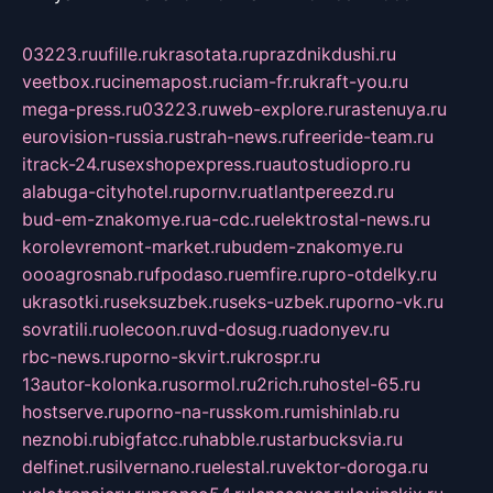
03223.ru
ufille.ru
krasotata.ru
prazdnikdushi.ru
veetbox.ru
cinemapost.ru
ciam-fr.ru
kraft-you.ru
mega-press.ru
03223.ru
web-explore.ru
rastenuya.ru
eurovision-russia.ru
strah-news.ru
freeride-team.ru
itrack-24.ru
sexshopexpress.ru
autostudiopro.ru
alabuga-cityhotel.ru
pornv.ru
atlantpereezd.ru
bud-em-znakomye.ru
a-cdc.ru
elektrostal-news.ru
korolevremont-market.ru
budem-znakomye.ru
oooagrosnab.ru
fpodaso.ru
emfire.ru
pro-otdelky.ru
ukrasotki.ru
seksuzbek.ru
seks-uzbek.ru
porno-vk.ru
sovratili.ru
olecoon.ru
vd-dosug.ru
adonyev.ru
rbc-news.ru
porno-skvirt.ru
krospr.ru
13autor-kolonka.ru
sormol.ru
2rich.ru
hostel-65.ru
hostserve.ru
porno-na-russkom.ru
mishinlab.ru
neznobi.ru
bigfatcc.ru
habble.ru
starbucksvia.ru
delfinet.ru
silvernano.ru
elestal.ru
vektor-doroga.ru