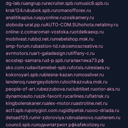
dg-lab.ru
angrup.ru
recruiter.spb.ru
music8.spb.ru
krsk124.ru
kubok.spb.ru
romanofforex.ru
analitikaplus.ru
spyonline.ru
zosikamery.ru
sloboda-ural.pp.ru
AUTO-COM.SU
hohota.net
alimy.ru
online-z.com
aromat-vostoka.ru
otdelkaexp.ru
mobilvest.ru
bbd.net.ru
mebelshop.msk.ru
smp-forum.ru
bastion-td.ru
kosmoscreative.ru
avrmotors.ru
art-galadesign.ru
tiffany-c.ru
ecostep-samara.ru
d-p.spb.ru
галактика73.рф
sko.com.ru
davitamebel-spb.ru
fotsis.ru
tesiaes.ru
kokoroyari.spb.ru
blesna-kazan.ru
mossilver.ru
lenderoq.ru
sergeydobrin.ru
tochkazvuka.msk.ru
people-of-art.ru
bezzubova.ru
clubtibet.ru
orior-aks.ru
dynamoauto.ru
szk-favorit.ru
carlines.ru
flatnsk.ru
kingbolenskaner.ru
alex-motor.ru
astroline.net.ru
act1.spb.ru
polyglot.com.ru
gidlipetsk.ru
ooo-driada.ru
detsad125.ru
mir-zdoroviya.ru
bruslanovo.ru
siterem.ru
council.spb.ru
лодкипатриот.рф
kafekolizey.ru