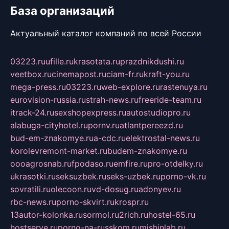
База организаций
Актуальный каталог компаний по всей России
03223.ru
ufille.ru
krasotata.ru
prazdnikdushi.ru
veetbox.ru
cinemapost.ru
ciam-fr.ru
kraft-you.ru
mega-press.ru
03223.ru
web-explore.ru
rastenuya.ru
eurovision-russia.ru
strah-news.ru
freeride-team.ru
itrack-24.ru
sexshopexpress.ru
autostudiopro.ru
alabuga-cityhotel.ru
pornv.ru
atlantpereezd.ru
bud-em-znakomye.ru
a-cdc.ru
elektrostal-news.ru
korolevremont-market.ru
budem-znakomye.ru
oooagrosnab.ru
fpodaso.ru
emfire.ru
pro-otdelky.ru
ukrasotki.ru
seksuzbek.ru
seks-uzbek.ru
porno-vk.ru
sovratili.ru
olecoon.ru
vd-dosug.ru
adonyev.ru
rbc-news.ru
porno-skvirt.ru
krospr.ru
13autor-kolonka.ru
sormol.ru
2rich.ru
hostel-65.ru
hostserve.ru
porno-na-russkom.ru
mishinlab.ru