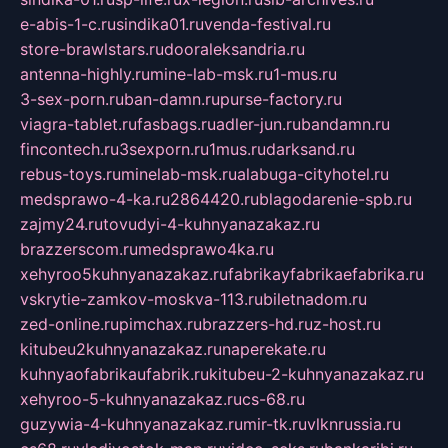
e-abis-1-c.ru
sindika01.ru
venda-festival.ru
store-brawlstars.ru
dooraleksandria.ru
antenna-highly.ru
mine-lab-msk.ru
1-mus.ru
3-sex-porn.ru
ban-damn.ru
purse-factory.ru
viagra-tablet.ru
fasbags.ru
adler-jun.ru
bandamn.ru
fincontech.ru
3sexporn.ru
1mus.ru
darksand.ru
rebus-toys.ru
minelab-msk.ru
alabuga-cityhotel.ru
medsprawo-4-ka.ru
2864420.ru
blagodarenie-spb.ru
zajmy24.ru
tovudyi-4-kuhnyanazakaz.ru
brazzerscom.ru
medsprawo4ka.ru
xehyroo5kuhnyanazakaz.ru
fabrikayfabrikaefabrika.ru
vskrytie-zamkov-moskva-113.ru
biletnadom.ru
zed-online.ru
pimchax.ru
brazzers-hd.ru
z-host.ru
kitubeu2kuhnyanazakaz.ru
naperekate.ru
kuhnyaofabrikaufabrik.ru
kitubeu-2-kuhnyanazakaz.ru
xehyroo-5-kuhnyanazakaz.ru
cs-68.ru
guzywia-4-kuhnyanazakaz.ru
mir-tk.ru
vlknrussia.ru