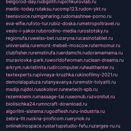
belgorod-day.ru
digilith.ru
pichkurovlab.ru
medic-today.ru
taksu.ru
comp123.ru
don-ykt.ru
teensvoice.ru
imgsharing.ru
domashnee-porno.ru
eva-elfie.ru
foto-tur.ru
biz-doska.ru
metropoltravel.ru
veslo-i-yakor.ru
borodino-media.ru
rostotsky.ru
regionufa.ru
weiss-bet.ru
zaryna.ru
casinotablet.ru
universalia.ru
remont-mebeli-moscow.ru
termomur.ru
clubfisher.ru
remstirufa.ru
erdamchi.ru
doramamama.ru
muraviovka-park.ru
worldofwoman.ru
clean-dreams.ru
arkrym.ru
kristinita.ru
dircomputer.ru
healthenter.ru
textexperts.ru
pivnaya-kruzhka.ru
kinofilmy-2021.ru
demolalapaluza.ru
tanyavanya.ru
remstir-tolyatti.ru
msdip.ru
jdol.ru
sokolovr.ru
newtech-spb.ru
rezemkleim.ru
massage-tai.ru
seonub.ru
zvonitut.ru
biolisichka24.ru
mncraft-download.ru
algoritm-sistema.ru
godflesh.ru
ru-industria.ru
zebra-tlt.ru
okna-proficom.ru
erynok.ru
onlinekinospace.ru
startupstudio-fefu.ru
zarges-ru.ru