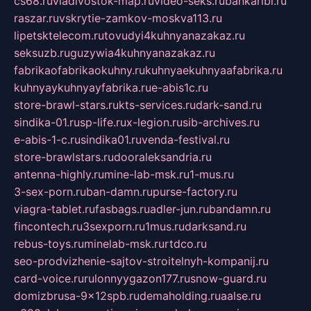
cs68.ru
vladivostok-map.ru
video-seks.ru
bankaribi.ru
raszar.ru
vskrytie-zamkov-moskva113.ru
lipetsktelecom.ru
tovudyi4kuhnyanazakaz.ru
seksuzb.ru
guzywia4kuhnyanazakaz.ru
fabrikaofabrikaokuhny.ru
kuhnyaekuhnyaafabrika.ru
kuhnyaykuhnyayfabrika.ru
e-abis1c.ru
store-brawl-stars.ru
kts-services.ru
dark-sand.ru
sindika-01.ru
sp-life.ru
x-legion.ru
sib-archives.ru
e-abis-1-c.ru
sindika01.ru
venda-festival.ru
store-brawlstars.ru
dooraleksandria.ru
antenna-highly.ru
mine-lab-msk.ru
1-mus.ru
3-sex-porn.ru
ban-damn.ru
purse-factory.ru
viagra-tablet.ru
fasbags.ru
adler-jun.ru
bandamn.ru
fincontech.ru
3sexporn.ru
1mus.ru
darksand.ru
rebus-toys.ru
minelab-msk.ru
rtdco.ru
seo-prodvizhenie-sajtov-stroitelnyh-kompanij.ru
card-voice.ru
rulonnyygazon177.ru
snow-guard.ru
domizbrusa-9x12spb.ru
demaholding.ru
aalse.ru