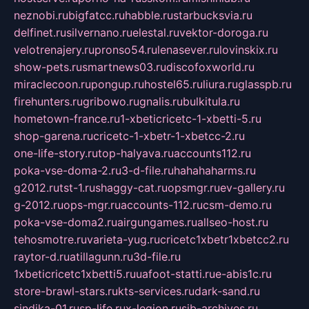
neznobi.ru
bigfatcc.ru
habble.ru
starbucksvia.ru
delfinet.ru
silvernano.ru
elestal.ru
vektor-doroga.ru
velotrenajery.ru
pronso54.ru
lenasever.ru
lovinskix.ru
show-pets.ru
smartnews03.ru
discofoxworld.ru
miraclecoon.ru
pongup.ru
hostel65.ru
liura.ru
glasspb.ru
firehunters.ru
gribowo.ru
gnalis.ru
bulkitula.ru
hometown-france.ru
1-xbeticricetc-1-xbetti-5.ru
shop-garena.ru
cricetc-1-xbetr-1-xbetcc-2.ru
one-life-story.ru
top-halyava.ru
accounts112.ru
poka-vse-doma-2.ru
3-d-file.ru
hahahaharms.ru
g2012.ru
tst-1.ru
shaggy-cat.ru
opsmgr.ru
ev-gallery.ru
g-2012.ru
ops-mgr.ru
accounts-112.ru
csm-demo.ru
poka-vse-doma2.ru
airgungames.ru
allseo-host.ru
tehosmotre.ru
varieta-yug.ru
cricetc1xbetr1xbetcc2.ru
raytor-d.ru
atillagunn.ru
3d-file.ru
1xbeticricetc1xbetti5.ru
uafoot-statti.ru
e-abis1c.ru
store-brawl-stars.ru
kts-services.ru
dark-sand.ru
sindika-01.ru
sp-life.ru
x-legion.ru
sib-archives.ru