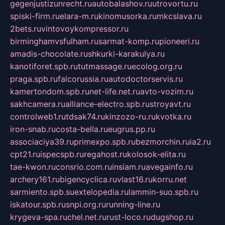
gegenjustizunrecht.ru
autobalashov.ru
utrovortu.ru
spiski-firm.ru
elara-m.ru
kinomusorka.ru
mkcslava.ru
2bets.ru
vintovoykompressor.ru
birminghamvsfulham.ru
sarmat-komp.ru
pioneeri.ru
amadis-chocolate.ru
shkurki-karakulya.ru
kanotiforet.spb.ru
tutmassage.ru
ecolog.org.ru
praga.spb.ru
falcorussia.ru
autodoctorservis.ru
kamertondom.spb.ru
net-life.net.ru
avto-vozim.ru
sakhcamera.ru
alliance-electro.spb.ru
stroyavt.ru
controlweb1.ru
tdsak74.ru
kinzozo-ru.ru
kvotka.ru
iron-snab.ru
costa-bella.ru
eugrus.pp.ru
associaciya39.ru
primexpo.spb.ru
bezmorchin.ru
ia2.ru
cpt21.ru
ispecspb.ru
regahost.ru
kolosok-elita.ru
tae-kwon.ru
consrio.com.ru
insiam.ru
avegainfo.ru
archery161.ru
bigencyclica.ru
vlast16.ru
korru.net
sarmiento.spb.su
extelopedia.ru
lammin-suo.spb.ru
iskatour.spb.ru
snpi.org.ru
running-line.ru
krygeva-spa.ru
chel.net.ru
rust-loco.ru
dugshop.ru