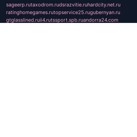
sageerp.ru
taxodrom.ru
dsrazvitie.ru
hardcity.net.ru
ratinghomegames.ru
topservice25.ru
gubernyan.ru
gtglasslined.ru
ii4.ru
tssport.spb.ru
andorra24.com
blackwallstreet.ru
oboimos.ru
optim-doors.com.ru
ikuch.ru
nycr.org.ru
npa21.ru
vremya-ch.spb.ru
desert000.ru
ivtorgi.ru
ifiori.ru
catalog-statei.ru
dcv.org.ru
spetsmaster174.ru
ipkameryhiseeu.ru
dum26.ru
ruspol.spb.ru
fr-opendp.ru
kam-solnyshko.ru
cheyenne-arapaho.ru
sevzapmetal.spb.ru
ted-lapidus.spb.ru
parasite-eliminator.ru
sigma-complete.ru
modernworld.ru
dama-moda.ru
eholot-group.ru
sk-nvkz.ru
DRONGOLD.RU
democratia2.ru
i-farmer.ru
mass-sport.org
jablonex.spb.ru
bookmess.ru
linkword.ru
refineua.com.ru
cs-spec.net.ru
altay-mebel.ru
DNK-THEATRE.RU
mechaniks.spb.ru
ipcamtechage.ru
skosta.ru
a-sun.ru
stroy-ldsp.ru
snowlands.org.ru
childrensshoes.ru
mrlizzy.ru
mebelsofiakrd.ru