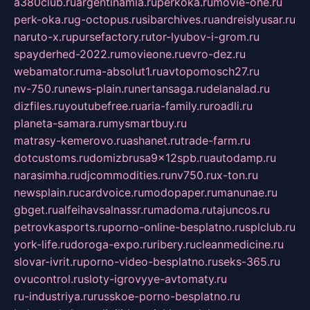
a380club.ru
argentinamia.ru
perkoka.ru
movie-one.ru
perk-oka.ru
g-octopus.ru
sibarchives.ru
andreislyusar.ru
naruto-x.ru
pursefactory.ru
tor-lyubov-i-grom.ru
spayderhed-2022.ru
movieone.ru
evro-dez.ru
webamator.ru
ma-absolut1.ru
avtopomosch27.ru
nv-750.ru
news-plain.ru
nertansaga.ru
delanalad.ru
dizfiles.ru
youtubefree.ru
aria-family.ru
roadli.ru
planeta-samara.ru
mysmartbuy.ru
matrasy-kemerovo.ru
ashanet.ru
trade-farm.ru
dotcustoms.ru
domizbrusa9x12spb.ru
autodamp.ru
narasimha.ru
djcommodities.ru
nv750.ru
x-ton.ru
newsplain.ru
cardvoice.ru
modopaper.ru
manunae.ru
gbget.ru
alfeihavsalnassr.ru
madoma.ru
tajuncos.ru
petrovkasports.ru
porno-online-besplatno.ru
splclub.ru
york-life.ru
doroga-expo.ru
ribery.ru
cleanmedicine.ru
slovar-ivrit.ru
porno-video-besplatno.ru
seks-365.ru
ovucontrol.ru
sloty-igrovyye-avtomaty.ru
ru-industriya.ru
russkoe-porno-besplatno.ru