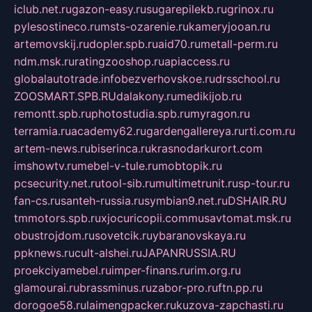
iclub.net.ru
gazon-easy.ru
sugarepilekb.ru
grinox.ru
pylesostineco.ru
msts-ozarenie.ru
kameryjooan.ru
artemovskij.ru
dopler.spb.ru
aid70.ru
metall-perm.ru
ndm.msk.ru
ratingzooshop.ru
apiaccess.ru
globalautotrade.info
bezverhovskoe.ru
drsschool.ru
ZOOSMART.SPB.RU
dalakony.ru
medikijob.ru
remontt.spb.ru
photostudia.spb.ru
myragon.ru
terramia.ru
academy62.ru
gardengallereya.ru
rti.com.ru
artem-news.ru
biserinca.ru
krasnodarkurort.com
imshowtv.ru
mebel-v-tule.ru
mobtopik.ru
pcsecurity.net.ru
tool-sib.ru
multimetrunit.ru
sp-tour.ru
fan-cs.ru
santeh-russia.ru
symbian9.net.ru
DSHAIR.RU
tmmotors.spb.ru
xjocuricopii.com
musavtomat.msk.ru
obustrojdom.ru
sovetcik.ru
ybaranovskaya.ru
ppknews.ru
cult-alshei.ru
JAPANRUSSIA.RU
proekciyamebel.ru
imper-finans.ru
rim.org.ru
glamourai.ru
brassminus.ru
zabor-pro.ru
ftn.pp.ru
dorogoe58.ru
laimengpacker.ru
kuzova-zapchasti.ru