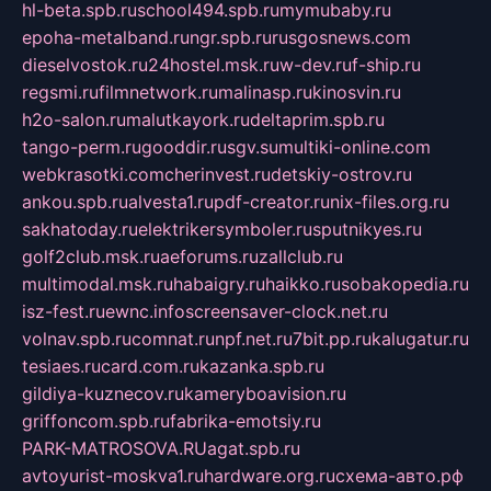
hl-beta.spb.ru
school494.spb.ru
mymubaby.ru
epoha-metalband.ru
ngr.spb.ru
rusgosnews.com
dieselvostok.ru
24hostel.msk.ru
w-dev.ru
f-ship.ru
regsmi.ru
filmnetwork.ru
malinasp.ru
kinosvin.ru
h2o-salon.ru
malutkayork.ru
deltaprim.spb.ru
tango-perm.ru
gooddir.ru
sgv.su
multiki-online.com
webkrasotki.com
cherinvest.ru
detskiy-ostrov.ru
ankou.spb.ru
alvesta1.ru
pdf-creator.ru
nix-files.org.ru
sakhatoday.ru
elektrikersymboler.ru
sputnikyes.ru
golf2club.msk.ru
aeforums.ru
zallclub.ru
multimodal.msk.ru
habaigry.ru
haikko.ru
sobakopedia.ru
isz-fest.ru
ewnc.info
screensaver-clock.net.ru
volnav.spb.ru
comnat.ru
npf.net.ru
7bit.pp.ru
kalugatur.ru
tesiaes.ru
card.com.ru
kazanka.spb.ru
gildiya-kuznecov.ru
kameryboavision.ru
griffoncom.spb.ru
fabrika-emotsiy.ru
PARK-MATROSOVA.RU
agat.spb.ru
avtoyurist-moskva1.ru
hardware.org.ru
схема-авто.рф