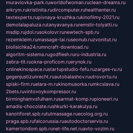
muraviovka-park.ru
worldofwoman.ru
clean-dreams.ru
arkrym.ru
kristinita.ru
dircomputer.ru
healthenter.ru
textexperts.ru
pivnaya-kruzhka.ru
kinofilmy-2021.ru
demolalapaluza.ru
tanyavanya.ru
remstir-tolyatti.ru
msdip.ru
jdol.ru
sokolovr.ru
newtech-spb.ru
rezemkleim.ru
massage-tai.ru
seonub.ru
zvonitut.ru
biolisichka24.ru
mncraft-download.ru
algoritm-sistema.ru
godflesh.ru
ru-industria.ru
zebra-tlt.ru
okna-proficom.ru
erynok.ru
onlinekinospace.ru
startupstudio-fefu.ru
zarges-ru.ru
gegenjustizunrecht.ru
autobalashov.ru
utrovortu.ru
spiski-firm.ru
elara-m.ru
kinomusorka.ru
mkcslava.ru
2bets.ru
vintovoykompressor.ru
birminghamvsfulham.ru
sarmat-komp.ru
pioneeri.ru
amadis-chocolate.ru
shkurki-karakulya.ru
kanotiforet.spb.ru
tutmassage.ru
ecolog.org.ru
praga.spb.ru
falcorussia.ru
autodoctorservis.ru
kamertondom.spb.ru
net-life.net.ru
avto-vozim.ru