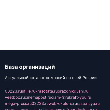
База организаций
Актуальный каталог компаний по всей России
03223.ru
ufille.ru
krasotata.ru
prazdnikdushi.ru
veetbox.ru
cinemapost.ru
ciam-fr.ru
kraft-you.ru
mega-press.ru
03223.ru
web-explore.ru
rastenuya.ru
eurovision-russia.ru
strah-news.ru
freeride-team.ru