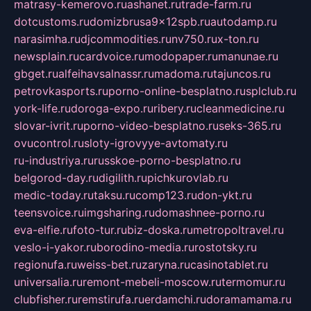
matrasy-kemerovo.ru
ashanet.ru
trade-farm.ru
dotcustoms.ru
domizbrusa9x12spb.ru
autodamp.ru
narasimha.ru
djcommodities.ru
nv750.ru
x-ton.ru
newsplain.ru
cardvoice.ru
modopaper.ru
manunae.ru
gbget.ru
alfeihavsalnassr.ru
madoma.ru
tajuncos.ru
petrovkasports.ru
porno-online-besplatno.ru
splclub.ru
york-life.ru
doroga-expo.ru
ribery.ru
cleanmedicine.ru
slovar-ivrit.ru
porno-video-besplatno.ru
seks-365.ru
ovucontrol.ru
sloty-igrovyye-avtomaty.ru
ru-industriya.ru
russkoe-porno-besplatno.ru
belgorod-day.ru
digilith.ru
pichkurovlab.ru
medic-today.ru
taksu.ru
comp123.ru
don-ykt.ru
teensvoice.ru
imgsharing.ru
domashnee-porno.ru
eva-elfie.ru
foto-tur.ru
biz-doska.ru
metropoltravel.ru
veslo-i-yakor.ru
borodino-media.ru
rostotsky.ru
regionufa.ru
weiss-bet.ru
zaryna.ru
casinotablet.ru
universalia.ru
remont-mebeli-moscow.ru
termomur.ru
clubfisher.ru
remstirufa.ru
erdamchi.ru
doramamama.ru