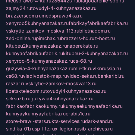
medsprawo-4-ka.ru
2864420.ru
blagodarenie-spb.ru
zajmy24.ru
tovudyi-4-kuhnyanazakaz.ru
brazzerscom.ru
medsprawo4ka.ru
xehyroo5kuhnyanazakaz.ru
fabrikayfabrikaefabrika.ru
vskrytie-zamkov-moskva-113.ru
biletnadom.ru
zed-online.ru
pimchax.ru
brazzers-hd.ru
z-host.ru
kitubeu2kuhnyanazakaz.ru
naperekate.ru
kuhnyaofabrikaufabrik.ru
kitubeu-2-kuhnyanazakaz.ru
xehyroo-5-kuhnyanazakaz.ru
cs-68.ru
guzywia-4-kuhnyanazakaz.ru
mir-tk.ru
vlknrussia.ru
cs68.ru
vladivostok-map.ru
video-seks.ru
bankaribi.ru
raszar.ru
vskrytie-zamkov-moskva113.ru
lipetsktelecom.ru
tovudyi4kuhnyanazakaz.ru
seksuzb.ru
guzywia4kuhnyanazakaz.ru
fabrikaofabrikaokuhny.ru
kuhnyaekuhnyaafabrika.ru
kuhnyaykuhnyayfabrika.ru
e-abis1c.ru
store-brawl-stars.ru
kts-services.ru
dark-sand.ru
sindika-01.ru
sp-life.ru
x-legion.ru
sib-archives.ru