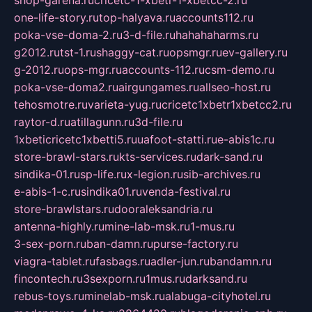
shop-garena.ru
cricetc-1-xbetr-1-xbetcc-2.ru
one-life-story.ru
top-halyava.ru
accounts112.ru
poka-vse-doma-2.ru
3-d-file.ru
hahahaharms.ru
g2012.ru
tst-1.ru
shaggy-cat.ru
opsmgr.ru
ev-gallery.ru
g-2012.ru
ops-mgr.ru
accounts-112.ru
csm-demo.ru
poka-vse-doma2.ru
airgungames.ru
allseo-host.ru
tehosmotre.ru
varieta-yug.ru
cricetc1xbetr1xbetcc2.ru
raytor-d.ru
atillagunn.ru
3d-file.ru
1xbeticricetc1xbetti5.ru
uafoot-statti.ru
e-abis1c.ru
store-brawl-stars.ru
kts-services.ru
dark-sand.ru
sindika-01.ru
sp-life.ru
x-legion.ru
sib-archives.ru
e-abis-1-c.ru
sindika01.ru
venda-festival.ru
store-brawlstars.ru
dooraleksandria.ru
antenna-highly.ru
mine-lab-msk.ru
1-mus.ru
3-sex-porn.ru
ban-damn.ru
purse-factory.ru
viagra-tablet.ru
fasbags.ru
adler-jun.ru
bandamn.ru
fincontech.ru
3sexporn.ru
1mus.ru
darksand.ru
rebus-toys.ru
minelab-msk.ru
alabuga-cityhotel.ru