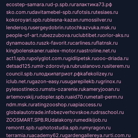
ecostep-samara.ru
d-p.spb.ru
галактика73.рф
sko.com.ru
davitamebel-spb.ru
fotsis.ru
tesiaes.ru
kokoroyari.spb.ru
blesna-kazan.ru
mossilver.ru
lenderoq.ru
sergeydobrin.ru
tochkazvuka.msk.ru
people-of-art.ru
bezzubova.ru
clubtibet.ru
orior-aks.ru
dynamoauto.ru
szk-favorit.ru
carlines.ru
flatnsk.ru
kingbolenskaner.ru
alex-motor.ru
astroline.net.ru
act1.spb.ru
polyglot.com.ru
gidlipetsk.ru
ooo-driada.ru
detsad125.ru
mir-zdoroviya.ru
bruslanovo.ru
siterem.ru
council.spb.ru
лодкипатриот.рф
kafekolizey.ru
iclub.net.ru
gazon-easy.ru
sugarepilekb.ru
grinox.ru
pylesostineco.ru
msts-ozarenie.ru
kameryjooan.ru
artemovskij.ru
dopler.spb.ru
aid70.ru
metall-perm.ru
ndm.msk.ru
ratingzooshop.ru
apiaccess.ru
globalautotrade.info
bezverhovskoe.ru
drsschool.ru
ZOOSMART.SPB.RU
dalakony.ru
medikijob.ru
remontt.spb.ru
photostudia.spb.ru
myragon.ru
terramia.ru
academy62.ru
gardengallereya.ru
rti.com.ru