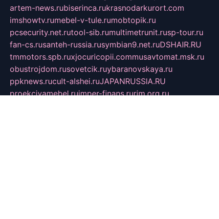
artem-news.ru
biserinca.ru
krasnodarkurort.com
imshowtv.ru
mebel-v-tule.ru
mobtopik.ru
pcsecurity.net.ru
tool-sib.ru
multimetrunit.ru
sp-tour.ru
fan-cs.ru
santeh-russia.ru
symbian9.net.ru
DSHAIR.RU
tmmotors.spb.ru
xjocuricopii.com
musavtomat.msk.ru
obustrojdom.ru
sovetcik.ru
ybaranovskaya.ru
ppknews.ru
cult-alshei.ru
JAPANRUSSIA.RU
proekciyamebel.ru
imper-finans.ru
rim.org.ru
glamourai.ru
brassminus.ru
zabor-pro.ru
ftn.pp.ru
dorogoe58.ru
laimengpacker.ru
kuzova-zapchasti.ru
sageerp.ru
taxodrom.ru
dsrazvitie.ru
hardcity.net.ru
ratinghomegames.ru
topservice25.ru
gubernyan.ru
gtglasslined.ru
ii4.ru
tssport.spb.ru
andorra24.com
blackwallstreet.ru
oboimos.ru
optim-doors.com.ru
ikuch.ru
nycr.org.ru
npa21.ru
vremya-ch.spb.ru
desert000.ru
ivtorgi.ru
ifiori.ru
catalog-statei.ru
dcv.org.ru
spetsmaster174.ru
ipkameryhiseeu.ru
dum26.ru
ruspol.spb.ru
fr-opendp.ru
kam-solnyshko.ru