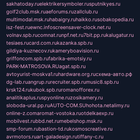
sakhatoday.ru
elektrikersymboler.ru
sputnikyes.ru
golf2club.msk.ru
aeforums.ru
zallclub.ru
multimodal.msk.ru
habaigry.ru
haikko.ru
sobakopedia.ru
isz-fest.ru
ewnc.info
screensaver-clock.net.ru
volnav.spb.ru
comnat.ru
npf.net.ru
7bit.pp.ru
kalugatur.ru
tesiaes.ru
card.com.ru
kazanka.spb.ru
gildiya-kuznecov.ru
kameryboavision.ru
griffoncom.spb.ru
fabrika-emotsiy.ru
PARK-MATROSOVA.RU
agat.spb.ru
avtoyurist-moskva1.ru
hardware.org.ru
схема-авто.рф
dg-lab.ru
angrup.ru
recruiter.spb.ru
music8.spb.ru
krsk124.ru
kubok.spb.ru
romanofforex.ru
analitikaplus.ru
spyonline.ru
zosikamery.ru
sloboda-ural.pp.ru
AUTO-COM.SU
hohota.net
alimy.ru
online-z.com
aromat-vostoka.ru
otdelkaexp.ru
mobilvest.ru
bbd.net.ru
mebelshop.msk.ru
smp-forum.ru
bastion-td.ru
kosmoscreative.ru
avrmotors.ru
art-galadesign.ru
tiffany-c.ru