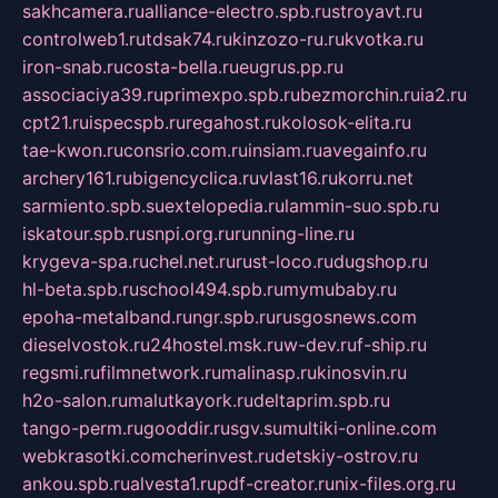
sakhcamera.ru
alliance-electro.spb.ru
stroyavt.ru
controlweb1.ru
tdsak74.ru
kinzozo-ru.ru
kvotka.ru
iron-snab.ru
costa-bella.ru
eugrus.pp.ru
associaciya39.ru
primexpo.spb.ru
bezmorchin.ru
ia2.ru
cpt21.ru
ispecspb.ru
regahost.ru
kolosok-elita.ru
tae-kwon.ru
consrio.com.ru
insiam.ru
avegainfo.ru
archery161.ru
bigencyclica.ru
vlast16.ru
korru.net
sarmiento.spb.su
extelopedia.ru
lammin-suo.spb.ru
iskatour.spb.ru
snpi.org.ru
running-line.ru
krygeva-spa.ru
chel.net.ru
rust-loco.ru
dugshop.ru
hl-beta.spb.ru
school494.spb.ru
mymubaby.ru
epoha-metalband.ru
ngr.spb.ru
rusgosnews.com
dieselvostok.ru
24hostel.msk.ru
w-dev.ru
f-ship.ru
regsmi.ru
filmnetwork.ru
malinasp.ru
kinosvin.ru
h2o-salon.ru
malutkayork.ru
deltaprim.spb.ru
tango-perm.ru
gooddir.ru
sgv.su
multiki-online.com
webkrasotki.com
cherinvest.ru
detskiy-ostrov.ru
ankou.spb.ru
alvesta1.ru
pdf-creator.ru
nix-files.org.ru