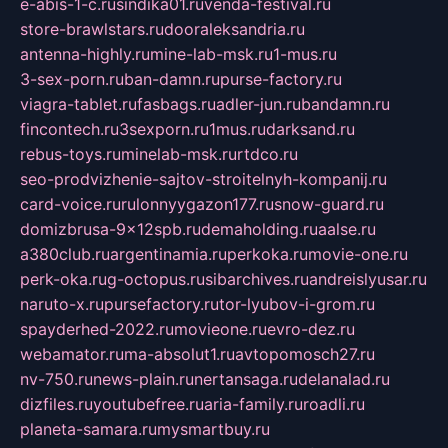
e-abis-1-c.ru
sindika01.ru
venda-festival.ru
store-brawlstars.ru
dooraleksandria.ru
antenna-highly.ru
mine-lab-msk.ru
1-mus.ru
3-sex-porn.ru
ban-damn.ru
purse-factory.ru
viagra-tablet.ru
fasbags.ru
adler-jun.ru
bandamn.ru
fincontech.ru
3sexporn.ru
1mus.ru
darksand.ru
rebus-toys.ru
minelab-msk.ru
rtdco.ru
seo-prodvizhenie-sajtov-stroitelnyh-kompanij.ru
card-voice.ru
rulonnyygazon177.ru
snow-guard.ru
domizbrusa-9x12spb.ru
demaholding.ru
aalse.ru
a380club.ru
argentinamia.ru
perkoka.ru
movie-one.ru
perk-oka.ru
g-octopus.ru
sibarchives.ru
andreislyusar.ru
naruto-x.ru
pursefactory.ru
tor-lyubov-i-grom.ru
spayderhed-2022.ru
movieone.ru
evro-dez.ru
webamator.ru
ma-absolut1.ru
avtopomosch27.ru
nv-750.ru
news-plain.ru
nertansaga.ru
delanalad.ru
dizfiles.ru
youtubefree.ru
aria-family.ru
roadli.ru
planeta-samara.ru
mysmartbuy.ru