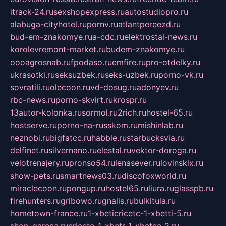
itrack-24.ru
sexshopexpress.ru
autostudiopro.ru
alabuga-cityhotel.ru
pornv.ru
atlantpereezd.ru
bud-em-znakomye.ru
a-cdc.ru
elektrostal-news.ru
korolevremont-market.ru
budem-znakomye.ru
oooagrosnab.ru
fpodaso.ru
emfire.ru
pro-otdelky.ru
ukrasotki.ru
seksuzbek.ru
seks-uzbek.ru
porno-vk.ru
sovratili.ru
olecoon.ru
vd-dosug.ru
adonyev.ru
rbc-news.ru
porno-skvirt.ru
krospr.ru
13autor-kolonka.ru
sormol.ru
2rich.ru
hostel-65.ru
hostserve.ru
porno-na-russkom.ru
mishinlab.ru
neznobi.ru
bigfatcc.ru
habble.ru
starbucksvia.ru
delfinet.ru
silvernano.ru
elestal.ru
vektor-doroga.ru
velotrenajery.ru
pronso54.ru
lenasever.ru
lovinskix.ru
show-pets.ru
smartnews03.ru
discofoxworld.ru
miraclecoon.ru
pongup.ru
hostel65.ru
liura.ru
glasspb.ru
firehunters.ru
gribowo.ru
gnalis.ru
bulkitula.ru
hometown-france.ru
1-xbeticricetc-1-xbetti-5.ru