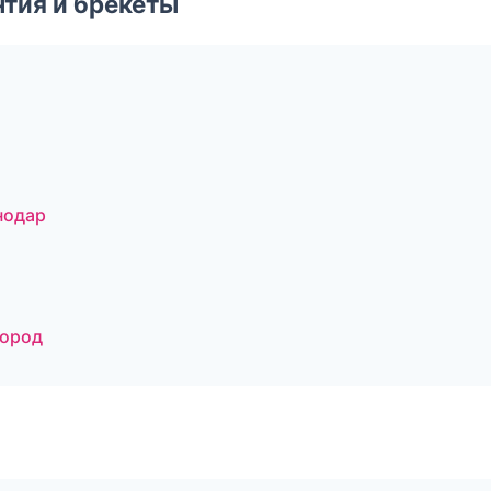
тия и брекеты
нодар
город