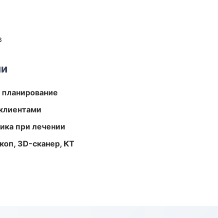
в
ми
 планирование
 клиентами
тика при лечении
оп, 3D-сканер, КТ