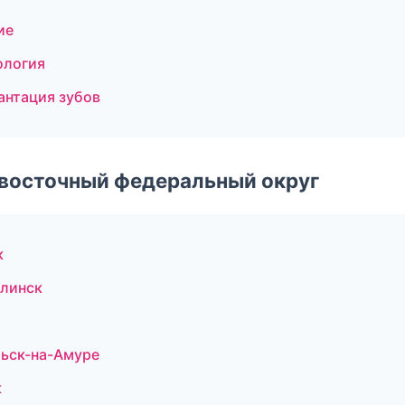
ие
ология
антация зубов
евосточный федеральный округ
к
алинск
льск-на-Амуре
к