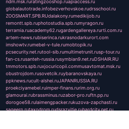
ndm.msk.ru
ratingzooshop.ru
apiaccess.ru
globalautotrade.info
bezverhovskoe.ru
drsschool.ru
ZOOSMART.SPB.RU
dalakony.ru
medikijob.ru
remontt.spb.ru
photostudia.spb.ru
myragon.ru
terramia.ru
academy62.ru
gardengallereya.ru
rti.com.ru
artem-news.ru
biserinca.ru
krasnodarkurort.com
imshowtv.ru
mebel-v-tule.ru
mobtopik.ru
pcsecurity.net.ru
tool-sib.ru
multimetrunit.ru
sp-tour.ru
fan-cs.ru
santeh-russia.ru
symbian9.net.ru
DSHAIR.RU
tmmotors.spb.ru
xjocuricopii.com
musavtomat.msk.ru
obustrojdom.ru
sovetcik.ru
ybaranovskaya.ru
ppknews.ru
cult-alshei.ru
JAPANRUSSIA.RU
proekciyamebel.ru
imper-finans.ru
rim.org.ru
glamourai.ru
brassminus.ru
zabor-pro.ru
ftn.pp.ru
dorogoe58.ru
laimengpacker.ru
kuzova-zapchasti.ru
sageerp.ru
taxodrom.ru
dsrazvitie.ru
hardcity.net.ru
ratinghomegames.ru
topservice25.ru
gubernyan.ru
gtglasslined.ru
ii4.ru
tssport.spb.ru
andorra24.com