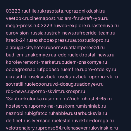
03223.ru
ufille.ru
krasotata.ru
prazdnikdushi.ru
veetbox.ru
cinemapost.ru
ciam-fr.ru
kraft-you.ru
mega-press.ru
03223.ru
web-explore.ru
rastenuya.ru
eurovision-russia.ru
strah-news.ru
freeride-team.ru
itrack-24.ru
sexshopexpress.ru
autostudiopro.ru
alabuga-cityhotel.ru
pornv.ru
atlantpereezd.ru
bud-em-znakomye.ru
a-cdc.ru
elektrostal-news.ru
korolevremont-market.ru
budem-znakomye.ru
oooagrosnab.ru
fpodaso.ru
emfire.ru
pro-otdelky.ru
ukrasotki.ru
seksuzbek.ru
seks-uzbek.ru
porno-vk.ru
sovratili.ru
olecoon.ru
vd-dosug.ru
adonyev.ru
rbc-news.ru
porno-skvirt.ru
krospr.ru
13autor-kolonka.ru
sormol.ru
2rich.ru
hostel-65.ru
hostserve.ru
porno-na-russkom.ru
mishinlab.ru
neznobi.ru
bigfatcc.ru
habble.ru
starbucksvia.ru
delfinet.ru
silvernano.ru
elestal.ru
vektor-doroga.ru
velotrenajery.ru
pronso54.ru
lenasever.ru
lovinskix.ru