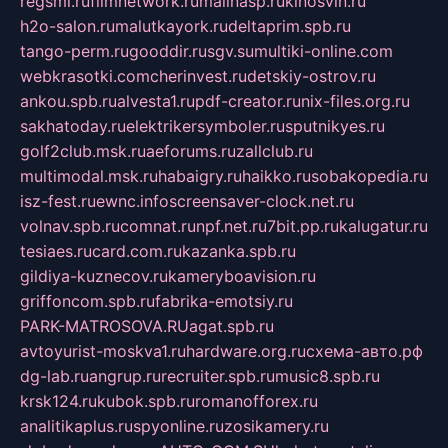
regsmi.ru
filmnetwork.ru
malinasp.ru
kinosvin.ru
h2o-salon.ru
malutkayork.ru
deltaprim.spb.ru
tango-perm.ru
gooddir.ru
sgv.su
multiki-online.com
webkrasotki.com
cherinvest.ru
detskiy-ostrov.ru
ankou.spb.ru
alvesta1.ru
pdf-creator.ru
nix-files.org.ru
sakhatoday.ru
elektrikersymboler.ru
sputnikyes.ru
golf2club.msk.ru
aeforums.ru
zallclub.ru
multimodal.msk.ru
habaigry.ru
haikko.ru
sobakopedia.ru
isz-fest.ru
ewnc.info
screensaver-clock.net.ru
volnav.spb.ru
comnat.ru
npf.net.ru
7bit.pp.ru
kalugatur.ru
tesiaes.ru
card.com.ru
kazanka.spb.ru
gildiya-kuznecov.ru
kameryboavision.ru
griffoncom.spb.ru
fabrika-emotsiy.ru
PARK-MATROSOVA.RU
agat.spb.ru
avtoyurist-moskva1.ru
hardware.org.ru
схема-авто.рф
dg-lab.ru
angrup.ru
recruiter.spb.ru
music8.spb.ru
krsk124.ru
kubok.spb.ru
romanofforex.ru
analitikaplus.ru
spyonline.ru
zosikamery.ru