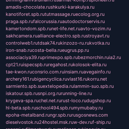
amadis-chocolate.ru
shkurki-karakulya.ru
kanotiforet.spb.ru
tutmassage.ru
ecolog.org.ru
praga.spb.ru
falcorussia.ru
autodoctorservis.ru
kamertondom.spb.ru
net-life.net.ru
avto-vozim.ru
sakhcamera.ru
alliance-electro.spb.ru
stroyavt.ru
controlweb1.ru
tdsak74.ru
kinzozo-ru.ru
kvotka.ru
iron-snab.ru
costa-bella.ru
eugrus.pp.ru
associaciya39.ru
primexpo.spb.ru
bezmorchin.ru
ia2.ru
cpt21.ru
ispecspb.ru
regahost.ru
kolosok-elita.ru
tae-kwon.ru
consrio.com.ru
insiam.ru
avegainfo.ru
archery161.ru
bigencyclica.ru
vlast16.ru
korru.net
sarmiento.spb.su
extelopedia.ru
lammin-suo.spb.ru
iskatour.spb.ru
snpi.org.ru
running-line.ru
krygeva-spa.ru
chel.net.ru
rust-loco.ru
dugshop.ru
hl-beta.spb.ru
school494.spb.ru
mymubaby.ru
epoha-metalband.ru
ngr.spb.ru
rusgosnews.com
dieselvostok.ru
24hostel.msk.ru
w-dev.ru
f-ship.ru