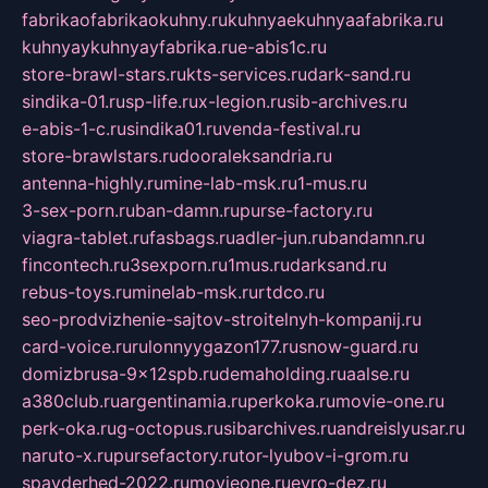
fabrikaofabrikaokuhny.ru
kuhnyaekuhnyaafabrika.ru
kuhnyaykuhnyayfabrika.ru
e-abis1c.ru
store-brawl-stars.ru
kts-services.ru
dark-sand.ru
sindika-01.ru
sp-life.ru
x-legion.ru
sib-archives.ru
e-abis-1-c.ru
sindika01.ru
venda-festival.ru
store-brawlstars.ru
dooraleksandria.ru
antenna-highly.ru
mine-lab-msk.ru
1-mus.ru
3-sex-porn.ru
ban-damn.ru
purse-factory.ru
viagra-tablet.ru
fasbags.ru
adler-jun.ru
bandamn.ru
fincontech.ru
3sexporn.ru
1mus.ru
darksand.ru
rebus-toys.ru
minelab-msk.ru
rtdco.ru
seo-prodvizhenie-sajtov-stroitelnyh-kompanij.ru
card-voice.ru
rulonnyygazon177.ru
snow-guard.ru
domizbrusa-9x12spb.ru
demaholding.ru
aalse.ru
a380club.ru
argentinamia.ru
perkoka.ru
movie-one.ru
perk-oka.ru
g-octopus.ru
sibarchives.ru
andreislyusar.ru
naruto-x.ru
pursefactory.ru
tor-lyubov-i-grom.ru
spayderhed-2022.ru
movieone.ru
evro-dez.ru