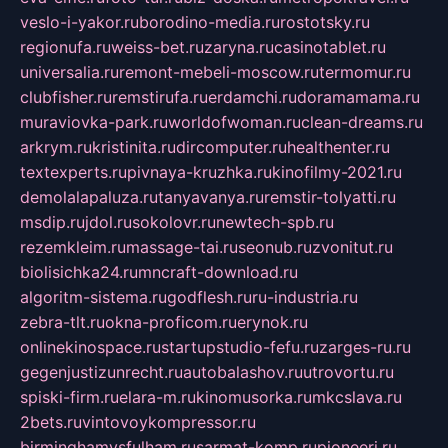
veslo-i-yakor.ru
borodino-media.ru
rostotsky.ru
regionufa.ru
weiss-bet.ru
zaryna.ru
casinotablet.ru
universalia.ru
remont-mebeli-moscow.ru
termomur.ru
clubfisher.ru
remstirufa.ru
erdamchi.ru
doramamama.ru
muraviovka-park.ru
worldofwoman.ru
clean-dreams.ru
arkrym.ru
kristinita.ru
dircomputer.ru
healthenter.ru
textexperts.ru
pivnaya-kruzhka.ru
kinofilmy-2021.ru
demolalapaluza.ru
tanyavanya.ru
remstir-tolyatti.ru
msdip.ru
jdol.ru
sokolovr.ru
newtech-spb.ru
rezemkleim.ru
massage-tai.ru
seonub.ru
zvonitut.ru
biolisichka24.ru
mncraft-download.ru
algoritm-sistema.ru
godflesh.ru
ru-industria.ru
zebra-tlt.ru
okna-proficom.ru
erynok.ru
onlinekinospace.ru
startupstudio-fefu.ru
zarges-ru.ru
gegenjustizunrecht.ru
autobalashov.ru
utrovortu.ru
spiski-firm.ru
elara-m.ru
kinomusorka.ru
mkcslava.ru
2bets.ru
vintovoykompressor.ru
birminghamvsfulham.ru
sarmat-komp.ru
pioneeri.ru