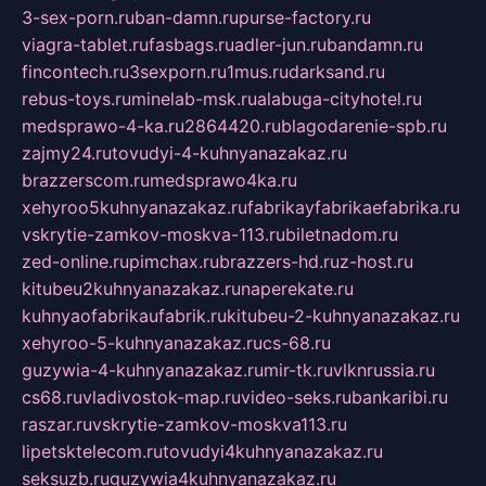
3-sex-porn.ru
ban-damn.ru
purse-factory.ru
viagra-tablet.ru
fasbags.ru
adler-jun.ru
bandamn.ru
fincontech.ru
3sexporn.ru
1mus.ru
darksand.ru
rebus-toys.ru
minelab-msk.ru
alabuga-cityhotel.ru
medsprawo-4-ka.ru
2864420.ru
blagodarenie-spb.ru
zajmy24.ru
tovudyi-4-kuhnyanazakaz.ru
brazzerscom.ru
medsprawo4ka.ru
xehyroo5kuhnyanazakaz.ru
fabrikayfabrikaefabrika.ru
vskrytie-zamkov-moskva-113.ru
biletnadom.ru
zed-online.ru
pimchax.ru
brazzers-hd.ru
z-host.ru
kitubeu2kuhnyanazakaz.ru
naperekate.ru
kuhnyaofabrikaufabrik.ru
kitubeu-2-kuhnyanazakaz.ru
xehyroo-5-kuhnyanazakaz.ru
cs-68.ru
guzywia-4-kuhnyanazakaz.ru
mir-tk.ru
vlknrussia.ru
cs68.ru
vladivostok-map.ru
video-seks.ru
bankaribi.ru
raszar.ru
vskrytie-zamkov-moskva113.ru
lipetsktelecom.ru
tovudyi4kuhnyanazakaz.ru
seksuzb.ru
guzywia4kuhnyanazakaz.ru