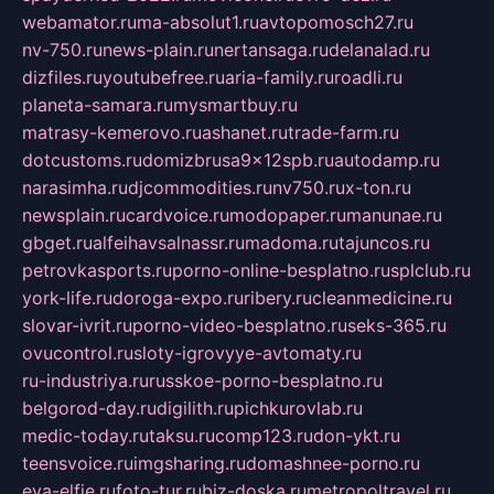
webamator.ru
ma-absolut1.ru
avtopomosch27.ru
nv-750.ru
news-plain.ru
nertansaga.ru
delanalad.ru
dizfiles.ru
youtubefree.ru
aria-family.ru
roadli.ru
planeta-samara.ru
mysmartbuy.ru
matrasy-kemerovo.ru
ashanet.ru
trade-farm.ru
dotcustoms.ru
domizbrusa9x12spb.ru
autodamp.ru
narasimha.ru
djcommodities.ru
nv750.ru
x-ton.ru
newsplain.ru
cardvoice.ru
modopaper.ru
manunae.ru
gbget.ru
alfeihavsalnassr.ru
madoma.ru
tajuncos.ru
petrovkasports.ru
porno-online-besplatno.ru
splclub.ru
york-life.ru
doroga-expo.ru
ribery.ru
cleanmedicine.ru
slovar-ivrit.ru
porno-video-besplatno.ru
seks-365.ru
ovucontrol.ru
sloty-igrovyye-avtomaty.ru
ru-industriya.ru
russkoe-porno-besplatno.ru
belgorod-day.ru
digilith.ru
pichkurovlab.ru
medic-today.ru
taksu.ru
comp123.ru
don-ykt.ru
teensvoice.ru
imgsharing.ru
domashnee-porno.ru
eva-elfie.ru
foto-tur.ru
biz-doska.ru
metropoltravel.ru