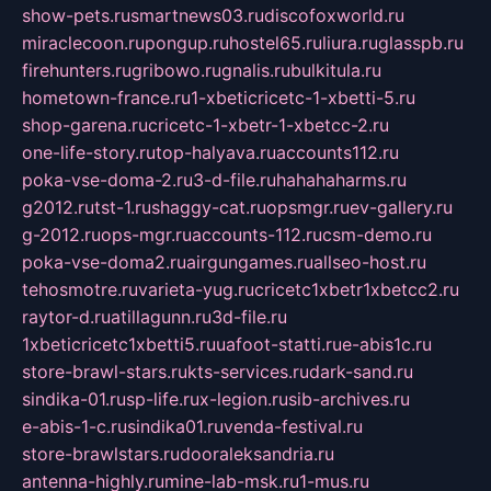
show-pets.ru
smartnews03.ru
discofoxworld.ru
miraclecoon.ru
pongup.ru
hostel65.ru
liura.ru
glasspb.ru
firehunters.ru
gribowo.ru
gnalis.ru
bulkitula.ru
hometown-france.ru
1-xbeticricetc-1-xbetti-5.ru
shop-garena.ru
cricetc-1-xbetr-1-xbetcc-2.ru
one-life-story.ru
top-halyava.ru
accounts112.ru
poka-vse-doma-2.ru
3-d-file.ru
hahahaharms.ru
g2012.ru
tst-1.ru
shaggy-cat.ru
opsmgr.ru
ev-gallery.ru
g-2012.ru
ops-mgr.ru
accounts-112.ru
csm-demo.ru
poka-vse-doma2.ru
airgungames.ru
allseo-host.ru
tehosmotre.ru
varieta-yug.ru
cricetc1xbetr1xbetcc2.ru
raytor-d.ru
atillagunn.ru
3d-file.ru
1xbeticricetc1xbetti5.ru
uafoot-statti.ru
e-abis1c.ru
store-brawl-stars.ru
kts-services.ru
dark-sand.ru
sindika-01.ru
sp-life.ru
x-legion.ru
sib-archives.ru
e-abis-1-c.ru
sindika01.ru
venda-festival.ru
store-brawlstars.ru
dooraleksandria.ru
antenna-highly.ru
mine-lab-msk.ru
1-mus.ru