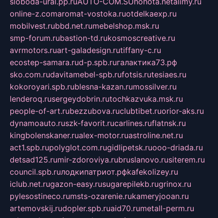
sloboda-ural.pp.ru
AUTO-COM.SU
hohota.net
alimy.ru
online-z.com
aromat-vostoka.ru
otdelkaexp.ru
mobilvest.ru
bbd.net.ru
mebelshop.msk.ru
smp-forum.ru
bastion-td.ru
kosmoscreative.ru
avrmotors.ru
art-galadesign.ru
tiffany-c.ru
ecostep-samara.ru
d-p.spb.ru
галактика73.рф
sko.com.ru
davitamebel-spb.ru
fotsis.ru
tesiaes.ru
kokoroyari.spb.ru
blesna-kazan.ru
mossilver.ru
lenderoq.ru
sergeydobrin.ru
tochkazvuka.msk.ru
people-of-art.ru
bezzubova.ru
clubtibet.ru
orior-aks.ru
dynamoauto.ru
szk-favorit.ru
carlines.ru
flatnsk.ru
kingbolenskaner.ru
alex-motor.ru
astroline.net.ru
act1.spb.ru
polyglot.com.ru
gidlipetsk.ru
ooo-driada.ru
detsad125.ru
mir-zdoroviya.ru
bruslanovo.ru
siterem.ru
council.spb.ru
лодкипатриот.рф
kafekolizey.ru
iclub.net.ru
gazon-easy.ru
sugarepilekb.ru
grinox.ru
pylesostineco.ru
msts-ozarenie.ru
kameryjooan.ru
artemovskij.ru
dopler.spb.ru
aid70.ru
metall-perm.ru