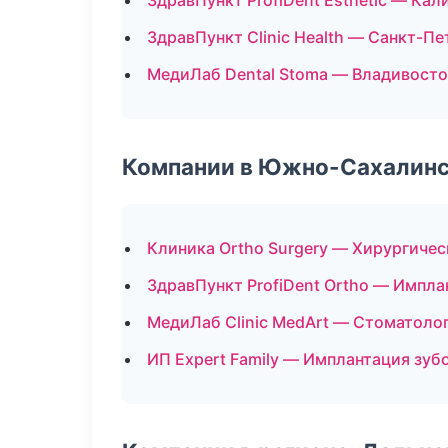
ЗдравПункт ProfiDent Esthetic — Кал
ЗдравПункт Clinic Health — Санкт-Пе
МедиЛаб Dental Stoma — Владивосто
Компании в Южно-Сахалин
Клиника Ortho Surgery — Хирургиче
ЗдравПункт ProfiDent Ortho — Импла
МедиЛаб Clinic MedArt — Стоматоло
ИП Expert Family — Имплантация зуб