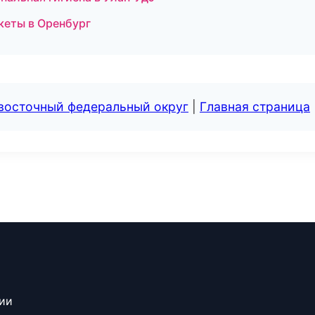
кеты в Оренбург
евосточный федеральный округ
|
Главная страница
сии