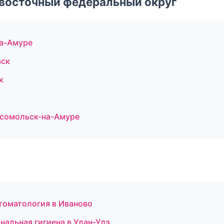
евосточный федеральный округ
на-Амуре
вск
к
мсомольск-на-Амуре
томатология в Иваново
нальная гигиена в Улан-Удэ