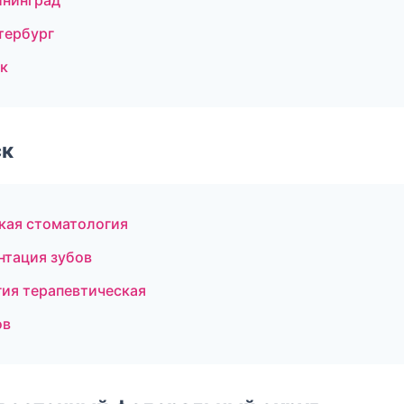
ининград
тербург
к
ск
ская стоматология
нтация зубов
гия терапевтическая
ов