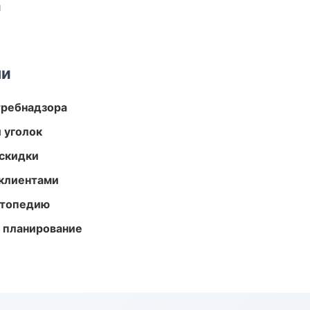
и
ми
требнадзора
 уголок
скидки
 клиентами
ортопедию
 планирование