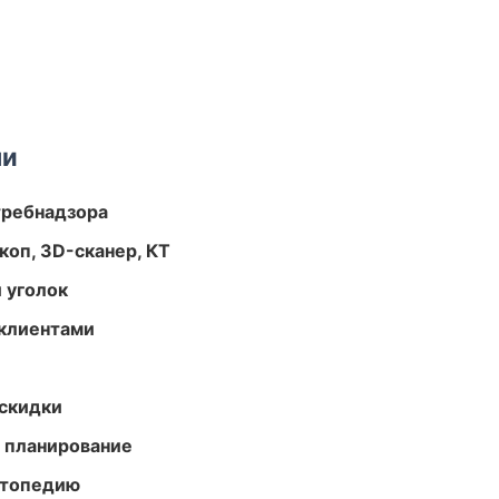
ми
требнадзора
оп, 3D-сканер, КТ
 уголок
 клиентами
скидки
 планирование
ортопедию