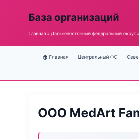
База организаций
Главная
»
Дальневосточный федеральный округ
»
🏠 Главная
Центральный ФО
Севе
ООО MedArt Fam