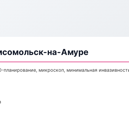
мсомольск-на-Амуре
D-планирование, микроскоп, минимальная инвазивност
в