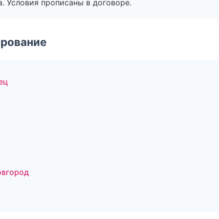
. Условия прописаны в договоре.
ирование
ец
овгород