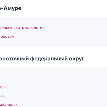
а-Амуре
ргическая стоматология
наркозом
евосточный федеральный округ
овск
вск
ахалинск