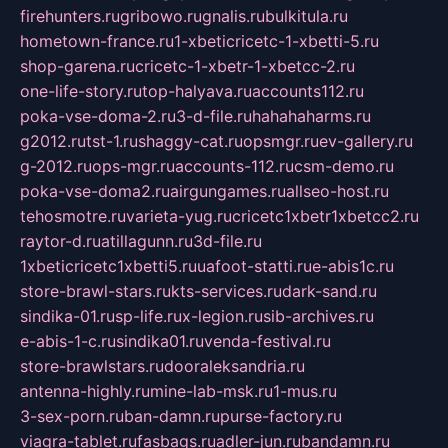
firehunters.ru
gribowo.ru
gnalis.ru
bulkitula.ru
hometown-france.ru
1-xbeticricetc-1-xbetti-5.ru
shop-garena.ru
cricetc-1-xbetr-1-xbetcc-2.ru
one-life-story.ru
top-halyava.ru
accounts112.ru
poka-vse-doma-2.ru
3-d-file.ru
hahahaharms.ru
g2012.ru
tst-1.ru
shaggy-cat.ru
opsmgr.ru
ev-gallery.ru
g-2012.ru
ops-mgr.ru
accounts-112.ru
csm-demo.ru
poka-vse-doma2.ru
airgungames.ru
allseo-host.ru
tehosmotre.ru
varieta-yug.ru
cricetc1xbetr1xbetcc2.ru
raytor-d.ru
atillagunn.ru
3d-file.ru
1xbeticricetc1xbetti5.ru
uafoot-statti.ru
e-abis1c.ru
store-brawl-stars.ru
kts-services.ru
dark-sand.ru
sindika-01.ru
sp-life.ru
x-legion.ru
sib-archives.ru
e-abis-1-c.ru
sindika01.ru
venda-festival.ru
store-brawlstars.ru
dooraleksandria.ru
antenna-highly.ru
mine-lab-msk.ru
1-mus.ru
3-sex-porn.ru
ban-damn.ru
purse-factory.ru
viagra-tablet.ru
fasbags.ru
adler-jun.ru
bandamn.ru