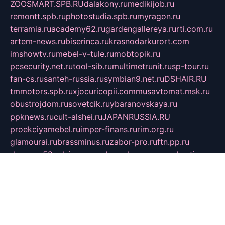
ZOOSMART.SPB.RU
dalakony.ru
medikijob.ru
remontt.spb.ru
photostudia.spb.ru
myragon.ru
terramia.ru
academy62.ru
gardengallereya.ru
rti.com.ru
artem-news.ru
biserinca.ru
krasnodarkurort.com
imshowtv.ru
mebel-v-tule.ru
mobtopik.ru
pcsecurity.net.ru
tool-sib.ru
multimetrunit.ru
sp-tour.ru
fan-cs.ru
santeh-russia.ru
symbian9.net.ru
DSHAIR.RU
tmmotors.spb.ru
xjocuricopii.com
musavtomat.msk.ru
obustrojdom.ru
sovetcik.ru
ybaranovskaya.ru
ppknews.ru
cult-alshei.ru
JAPANRUSSIA.RU
proekciyamebel.ru
imper-finans.ru
rim.org.ru
glamourai.ru
brassminus.ru
zabor-pro.ru
ftn.pp.ru
dorogoe58.ru
laimengpacker.ru
kuzova-zapchasti.ru
sageerp.ru
taxodrom.ru
dsrazvitie.ru
hardcity.net.ru
ratinghomegames.ru
topservice25.ru
gubernyan.ru
gtglasslined.ru
ii4.ru
tssport.spb.ru
andorra24.com
blackwallstreet.ru
oboimos.ru
optim-doors.com.ru
ikuch.ru
nycr.org.ru
npa21.ru
vremya-ch.spb.ru