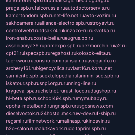
kanotiforet.spb.ru
tutmassage.ru
ecolog.org.ru
praga.spb.ru
falcorussia.ru
autodoctorservis.ru
kamertondom.spb.ru
net-life.net.ru
avto-vozim.ru
sakhcamera.ru
alliance-electro.spb.ru
stroyavt.ru
controlweb1.ru
tdsak74.ru
kinzozo-ru.ru
kvotka.ru
iron-snab.ru
costa-bella.ru
eugrus.pp.ru
associaciya39.ru
primexpo.spb.ru
bezmorchin.ru
ia2.ru
cpt21.ru
ispecspb.ru
regahost.ru
kolosok-elita.ru
tae-kwon.ru
consrio.com.ru
insiam.ru
avegainfo.ru
archery161.ru
bigencyclica.ru
vlast16.ru
korru.net
sarmiento.spb.su
extelopedia.ru
lammin-suo.spb.ru
iskatour.spb.ru
snpi.org.ru
running-line.ru
krygeva-spa.ru
chel.net.ru
rust-loco.ru
dugshop.ru
hl-beta.spb.ru
school494.spb.ru
mymubaby.ru
epoha-metalband.ru
ngr.spb.ru
rusgosnews.com
dieselvostok.ru
24hostel.msk.ru
w-dev.ru
f-ship.ru
regsmi.ru
filmnetwork.ru
malinasp.ru
kinosvin.ru
h2o-salon.ru
malutkayork.ru
deltaprim.spb.ru