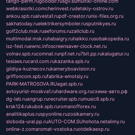
tango-perm.ru
gooddir.ru
sgv.su
multiki-online.com
webkrasotki.com
cherinvest.ru
detskiy-ostrov.ru
ankou.spb.ru
alvesta1.ru
pdf-creator.ru
nix-files.org.ru
sakhatoday.ru
elektrikersymboler.ru
sputnikyes.ru
golf2club.msk.ru
aeforums.ru
zallclub.ru
multimodal.msk.ru
habaigry.ru
haikko.ru
sobakopedia.ru
isz-fest.ru
ewnc.info
screensaver-clock.net.ru
volnav.spb.ru
comnat.ru
npf.net.ru
7bit.pp.ru
kalugatur.ru
tesiaes.ru
card.com.ru
kazanka.spb.ru
gildiya-kuznecov.ru
kameryboavision.ru
griffoncom.spb.ru
fabrika-emotsiy.ru
PARK-MATROSOVA.RU
agat.spb.ru
avtoyurist-moskva1.ru
hardware.org.ru
схема-авто.рф
dg-lab.ru
angrup.ru
recruiter.spb.ru
music8.spb.ru
krsk124.ru
kubok.spb.ru
romanofforex.ru
analitikaplus.ru
spyonline.ru
zosikamery.ru
sloboda-ural.pp.ru
AUTO-COM.SU
hohota.net
alimy.ru
online-z.com
aromat-vostoka.ru
otdelkaexp.ru