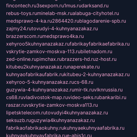
fincontech.ru
3sexporn.ru
1mus.ru
darksand.ru
rebus-toys.ru
minelab-msk.ru
alabuga-cityhotel.ru
medsprawo-4-ka.ru
2864420.ru
blagodarenie-spb.ru
zajmy24.ru
tovudyi-4-kuhnyanazakaz.ru
brazzerscom.ru
medsprawo4ka.ru
xehyroo5kuhnyanazakaz.ru
fabrikayfabrikaefabrika.ru
vskrytie-zamkov-moskva-113.ru
biletnadom.ru
zed-online.ru
pimchax.ru
brazzers-hd.ru
z-host.ru
kitubeu2kuhnyanazakaz.ru
naperekate.ru
kuhnyaofabrikaufabrik.ru
kitubeu-2-kuhnyanazakaz.ru
xehyroo-5-kuhnyanazakaz.ru
cs-68.ru
guzywia-4-kuhnyanazakaz.ru
mir-tk.ru
vlknrussia.ru
cs68.ru
vladivostok-map.ru
video-seks.ru
bankaribi.ru
raszar.ru
vskrytie-zamkov-moskva113.ru
lipetsktelecom.ru
tovudyi4kuhnyanazakaz.ru
seksuzb.ru
guzywia4kuhnyanazakaz.ru
fabrikaofabrikaokuhny.ru
kuhnyaekuhnyaafabrika.ru
kuhnyaykuhnyayfabrika.ru
e-abis1c.ru