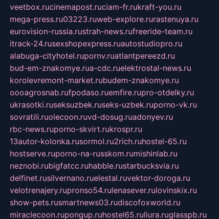
veetbox.ru
cinemapost.ru
ciam-fr.ru
kraft-you.ru
mega-press.ru
03223.ru
web-explore.ru
rastenuya.ru
eurovision-russia.ru
strah-news.ru
freeride-team.ru
itrack-24.ru
sexshopexpress.ru
autostudiopro.ru
alabuga-cityhotel.ru
pornv.ru
atlantpereezd.ru
bud-em-znakomye.ru
a-cdc.ru
elektrostal-news.ru
korolevremont-market.ru
budem-znakomye.ru
oooagrosnab.ru
fpodaso.ru
emfire.ru
pro-otdelky.ru
ukrasotki.ru
seksuzbek.ru
seks-uzbek.ru
porno-vk.ru
sovratili.ru
olecoon.ru
vd-dosug.ru
adonyev.ru
rbc-news.ru
porno-skvirt.ru
krospr.ru
13autor-kolonka.ru
sormol.ru
2rich.ru
hostel-65.ru
hostserve.ru
porno-na-russkom.ru
mishinlab.ru
neznobi.ru
bigfatcc.ru
habble.ru
starbucksvia.ru
delfinet.ru
silvernano.ru
elestal.ru
vektor-doroga.ru
velotrenajery.ru
pronso54.ru
lenasever.ru
lovinskix.ru
show-pets.ru
smartnews03.ru
discofoxworld.ru
miraclecoon.ru
pongup.ru
hostel65.ru
liura.ru
glasspb.ru