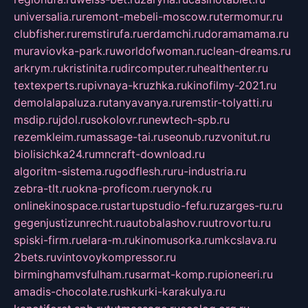
universalia.ru
remont-mebeli-moscow.ru
termomur.ru
clubfisher.ru
remstirufa.ru
erdamchi.ru
doramamama.ru
muraviovka-park.ru
worldofwoman.ru
clean-dreams.ru
arkrym.ru
kristinita.ru
dircomputer.ru
healthenter.ru
textexperts.ru
pivnaya-kruzhka.ru
kinofilmy-2021.ru
demolalapaluza.ru
tanyavanya.ru
remstir-tolyatti.ru
msdip.ru
jdol.ru
sokolovr.ru
newtech-spb.ru
rezemkleim.ru
massage-tai.ru
seonub.ru
zvonitut.ru
biolisichka24.ru
mncraft-download.ru
algoritm-sistema.ru
godflesh.ru
ru-industria.ru
zebra-tlt.ru
okna-proficom.ru
erynok.ru
onlinekinospace.ru
startupstudio-fefu.ru
zarges-ru.ru
gegenjustizunrecht.ru
autobalashov.ru
utrovortu.ru
spiski-firm.ru
elara-m.ru
kinomusorka.ru
mkcslava.ru
2bets.ru
vintovoykompressor.ru
birminghamvsfulham.ru
sarmat-komp.ru
pioneeri.ru
amadis-chocolate.ru
shkurki-karakulya.ru