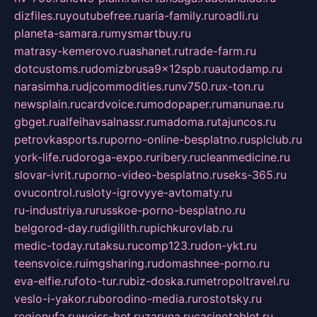
dizfiles.ru
youtubefree.ru
aria-family.ru
roadli.ru
planeta-samara.ru
mysmartbuy.ru
matrasy-kemerovo.ru
ashanet.ru
trade-farm.ru
dotcustoms.ru
domizbrusa9x12spb.ru
autodamp.ru
narasimha.ru
djcommodities.ru
nv750.ru
x-ton.ru
newsplain.ru
cardvoice.ru
modopaper.ru
manunae.ru
gbget.ru
alfeihavsalnassr.ru
madoma.ru
tajuncos.ru
petrovkasports.ru
porno-online-besplatno.ru
splclub.ru
york-life.ru
doroga-expo.ru
ribery.ru
cleanmedicine.ru
slovar-ivrit.ru
porno-video-besplatno.ru
seks-365.ru
ovucontrol.ru
sloty-igrovyye-avtomaty.ru
ru-industriya.ru
russkoe-porno-besplatno.ru
belgorod-day.ru
digilith.ru
pichkurovlab.ru
medic-today.ru
taksu.ru
comp123.ru
don-ykt.ru
teensvoice.ru
imgsharing.ru
domashnee-porno.ru
eva-elfie.ru
foto-tur.ru
biz-doska.ru
metropoltravel.ru
veslo-i-yakor.ru
borodino-media.ru
rostotsky.ru
regionufa.ru
weiss-bet.ru
zaryna.ru
casinotablet.ru