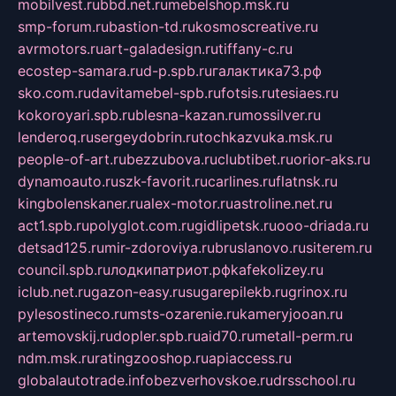
mobilvest.ru
bbd.net.ru
mebelshop.msk.ru
smp-forum.ru
bastion-td.ru
kosmoscreative.ru
avrmotors.ru
art-galadesign.ru
tiffany-c.ru
ecostep-samara.ru
d-p.spb.ru
галактика73.рф
sko.com.ru
davitamebel-spb.ru
fotsis.ru
tesiaes.ru
kokoroyari.spb.ru
blesna-kazan.ru
mossilver.ru
lenderoq.ru
sergeydobrin.ru
tochkazvuka.msk.ru
people-of-art.ru
bezzubova.ru
clubtibet.ru
orior-aks.ru
dynamoauto.ru
szk-favorit.ru
carlines.ru
flatnsk.ru
kingbolenskaner.ru
alex-motor.ru
astroline.net.ru
act1.spb.ru
polyglot.com.ru
gidlipetsk.ru
ooo-driada.ru
detsad125.ru
mir-zdoroviya.ru
bruslanovo.ru
siterem.ru
council.spb.ru
лодкипатриот.рф
kafekolizey.ru
iclub.net.ru
gazon-easy.ru
sugarepilekb.ru
grinox.ru
pylesostineco.ru
msts-ozarenie.ru
kameryjooan.ru
artemovskij.ru
dopler.spb.ru
aid70.ru
metall-perm.ru
ndm.msk.ru
ratingzooshop.ru
apiaccess.ru
globalautotrade.info
bezverhovskoe.ru
drsschool.ru