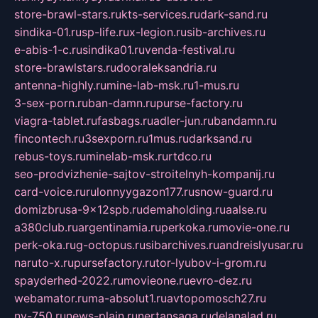
store-brawl-stars.ru
kts-services.ru
dark-sand.ru
sindika-01.ru
sp-life.ru
x-legion.ru
sib-archives.ru
e-abis-1-c.ru
sindika01.ru
venda-festival.ru
store-brawlstars.ru
dooraleksandria.ru
antenna-highly.ru
mine-lab-msk.ru
1-mus.ru
3-sex-porn.ru
ban-damn.ru
purse-factory.ru
viagra-tablet.ru
fasbags.ru
adler-jun.ru
bandamn.ru
fincontech.ru
3sexporn.ru
1mus.ru
darksand.ru
rebus-toys.ru
minelab-msk.ru
rtdco.ru
seo-prodvizhenie-sajtov-stroitelnyh-kompanij.ru
card-voice.ru
rulonnyygazon177.ru
snow-guard.ru
domizbrusa-9x12spb.ru
demaholding.ru
aalse.ru
a380club.ru
argentinamia.ru
perkoka.ru
movie-one.ru
perk-oka.ru
g-octopus.ru
sibarchives.ru
andreislyusar.ru
naruto-x.ru
pursefactory.ru
tor-lyubov-i-grom.ru
spayderhed-2022.ru
movieone.ru
evro-dez.ru
webamator.ru
ma-absolut1.ru
avtopomosch27.ru
nv-750.ru
news-plain.ru
nertansaga.ru
delanalad.ru