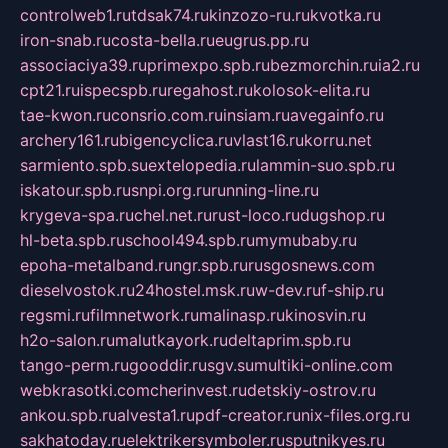
controlweb1.ru
tdsak74.ru
kinzozo-ru.ru
kvotka.ru
iron-snab.ru
costa-bella.ru
eugrus.pp.ru
associaciya39.ru
primexpo.spb.ru
bezmorchin.ru
ia2.ru
cpt21.ru
ispecspb.ru
regahost.ru
kolosok-elita.ru
tae-kwon.ru
consrio.com.ru
insiam.ru
avegainfo.ru
archery161.ru
bigencyclica.ru
vlast16.ru
korru.net
sarmiento.spb.su
extelopedia.ru
lammin-suo.spb.ru
iskatour.spb.ru
snpi.org.ru
running-line.ru
krygeva-spa.ru
chel.net.ru
rust-loco.ru
dugshop.ru
hl-beta.spb.ru
school494.spb.ru
mymubaby.ru
epoha-metalband.ru
ngr.spb.ru
rusgosnews.com
dieselvostok.ru
24hostel.msk.ru
w-dev.ru
f-ship.ru
regsmi.ru
filmnetwork.ru
malinasp.ru
kinosvin.ru
h2o-salon.ru
malutkayork.ru
deltaprim.spb.ru
tango-perm.ru
gooddir.ru
sgv.su
multiki-online.com
webkrasotki.com
cherinvest.ru
detskiy-ostrov.ru
ankou.spb.ru
alvesta1.ru
pdf-creator.ru
nix-files.org.ru
sakhatoday.ru
elektrikersymboler.ru
sputnikyes.ru