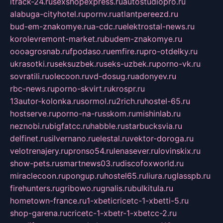
itrack-24.ru
sexshopexpress.ru
autostudiopro.ru
alabuga-cityhotel.ru
pornv.ru
atlantpereezd.ru
bud-em-znakomye.ru
a-cdc.ru
elektrostal-news.ru
korolevremont-market.ru
budem-znakomye.ru
oooagrosnab.ru
fpodaso.ru
emfire.ru
pro-otdelky.ru
ukrasotki.ru
seksuzbek.ru
seks-uzbek.ru
porno-vk.ru
sovratili.ru
olecoon.ru
vd-dosug.ru
adonyev.ru
rbc-news.ru
porno-skvirt.ru
krospr.ru
13autor-kolonka.ru
sormol.ru
2rich.ru
hostel-65.ru
hostserve.ru
porno-na-russkom.ru
mishinlab.ru
neznobi.ru
bigfatcc.ru
habble.ru
starbucksvia.ru
delfinet.ru
silvernano.ru
elestal.ru
vektor-doroga.ru
velotrenajery.ru
pronso54.ru
lenasever.ru
lovinskix.ru
show-pets.ru
smartnews03.ru
discofoxworld.ru
miraclecoon.ru
pongup.ru
hostel65.ru
liura.ru
glasspb.ru
firehunters.ru
gribowo.ru
gnalis.ru
bulkitula.ru
hometown-france.ru
1-xbeticricetc-1-xbetti-5.ru
shop-garena.ru
cricetc-1-xbetr-1-xbetcc-2.ru