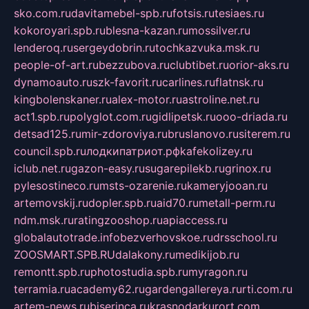
sko.com.ru
davitamebel-spb.ru
fotsis.ru
tesiaes.ru
kokoroyari.spb.ru
blesna-kazan.ru
mossilver.ru
lenderoq.ru
sergeydobrin.ru
tochkazvuka.msk.ru
people-of-art.ru
bezzubova.ru
clubtibet.ru
orior-aks.ru
dynamoauto.ru
szk-favorit.ru
carlines.ru
flatnsk.ru
kingbolenskaner.ru
alex-motor.ru
astroline.net.ru
act1.spb.ru
polyglot.com.ru
gidlipetsk.ru
ooo-driada.ru
detsad125.ru
mir-zdoroviya.ru
bruslanovo.ru
siterem.ru
council.spb.ru
лодкипатриот.рф
kafekolizey.ru
iclub.net.ru
gazon-easy.ru
sugarepilekb.ru
grinox.ru
pylesostineco.ru
msts-ozarenie.ru
kameryjooan.ru
artemovskij.ru
dopler.spb.ru
aid70.ru
metall-perm.ru
ndm.msk.ru
ratingzooshop.ru
apiaccess.ru
globalautotrade.info
bezverhovskoe.ru
drsschool.ru
ZOOSMART.SPB.RU
dalakony.ru
medikijob.ru
remontt.spb.ru
photostudia.spb.ru
myragon.ru
terramia.ru
academy62.ru
gardengallereya.ru
rti.com.ru
artem-news.ru
biserinca.ru
krasnodarkurort.com