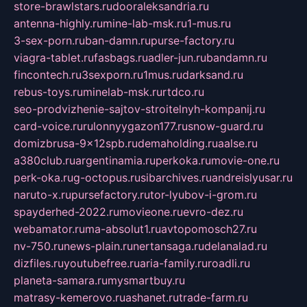
store-brawlstars.ru
dooraleksandria.ru
antenna-highly.ru
mine-lab-msk.ru
1-mus.ru
3-sex-porn.ru
ban-damn.ru
purse-factory.ru
viagra-tablet.ru
fasbags.ru
adler-jun.ru
bandamn.ru
fincontech.ru
3sexporn.ru
1mus.ru
darksand.ru
rebus-toys.ru
minelab-msk.ru
rtdco.ru
seo-prodvizhenie-sajtov-stroitelnyh-kompanij.ru
card-voice.ru
rulonnyygazon177.ru
snow-guard.ru
domizbrusa-9x12spb.ru
demaholding.ru
aalse.ru
a380club.ru
argentinamia.ru
perkoka.ru
movie-one.ru
perk-oka.ru
g-octopus.ru
sibarchives.ru
andreislyusar.ru
naruto-x.ru
pursefactory.ru
tor-lyubov-i-grom.ru
spayderhed-2022.ru
movieone.ru
evro-dez.ru
webamator.ru
ma-absolut1.ru
avtopomosch27.ru
nv-750.ru
news-plain.ru
nertansaga.ru
delanalad.ru
dizfiles.ru
youtubefree.ru
aria-family.ru
roadli.ru
planeta-samara.ru
mysmartbuy.ru
matrasy-kemerovo.ru
ashanet.ru
trade-farm.ru