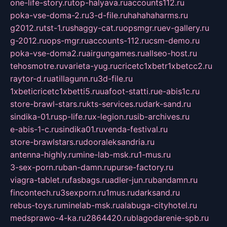
one-life-story.ru
top-halyava.ru
accounts112.ru
poka-vse-doma-2.ru
3-d-file.ru
hahahaharms.ru
g2012.ru
tst-1.ru
shaggy-cat.ru
opsmgr.ru
ev-gallery.ru
g-2012.ru
ops-mgr.ru
accounts-112.ru
csm-demo.ru
poka-vse-doma2.ru
airgungames.ru
allseo-host.ru
tehosmotre.ru
varieta-yug.ru
cricetc1xbetr1xbetcc2.ru
raytor-d.ru
atillagunn.ru
3d-file.ru
1xbeticricetc1xbetti5.ru
uafoot-statti.ru
e-abis1c.ru
store-brawl-stars.ru
kts-services.ru
dark-sand.ru
sindika-01.ru
sp-life.ru
x-legion.ru
sib-archives.ru
e-abis-1-c.ru
sindika01.ru
venda-festival.ru
store-brawlstars.ru
dooraleksandria.ru
antenna-highly.ru
mine-lab-msk.ru
1-mus.ru
3-sex-porn.ru
ban-damn.ru
purse-factory.ru
viagra-tablet.ru
fasbags.ru
adler-jun.ru
bandamn.ru
fincontech.ru
3sexporn.ru
1mus.ru
darksand.ru
rebus-toys.ru
minelab-msk.ru
alabuga-cityhotel.ru
medsprawo-4-ka.ru
2864420.ru
blagodarenie-spb.ru