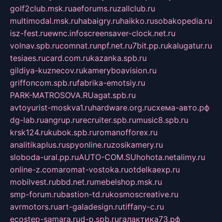
golf2club.msk.ru
aeforums.ru
zallclub.ru
multimodal.msk.ru
habaigry.ru
haikko.ru
sobakopedia.ru
isz-fest.ru
ewnc.info
screensaver-clock.net.ru
volnav.spb.ru
comnat.ru
npf.net.ru
7bit.pp.ru
kalugatur.ru
tesiaes.ru
card.com.ru
kazanka.spb.ru
gildiya-kuznecov.ru
kameryboavision.ru
griffoncom.spb.ru
fabrika-emotsiy.ru
PARK-MATROSOVA.RU
agat.spb.ru
avtoyurist-moskva1.ru
hardware.org.ru
схема-авто.рф
dg-lab.ru
angrup.ru
recruiter.spb.ru
music8.spb.ru
krsk124.ru
kubok.spb.ru
romanofforex.ru
analitikaplus.ru
spyonline.ru
zosikamery.ru
sloboda-ural.pp.ru
AUTO-COM.SU
hohota.net
alimy.ru
online-z.com
aromat-vostoka.ru
otdelkaexp.ru
mobilvest.ru
bbd.net.ru
mebelshop.msk.ru
smp-forum.ru
bastion-td.ru
kosmoscreative.ru
avrmotors.ru
art-galadesign.ru
tiffany-c.ru
ecostep-samara.ru
d-p.spb.ru
галактика73.рф