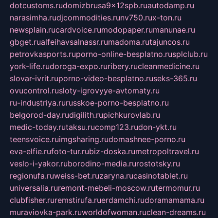
dotcustoms.ru
domizbrusa9x12spb.ru
autodamp.ru
narasimha.ru
djcommodities.ru
nv750.ru
x-ton.ru
newsplain.ru
cardvoice.ru
modopaper.ru
manunae.ru
gbget.ru
alfeihavsalnassr.ru
madoma.ru
tajuncos.ru
petrovkasports.ru
porno-online-besplatno.ru
splclub.ru
york-life.ru
doroga-expo.ru
ribery.ru
cleanmedicine.ru
slovar-ivrit.ru
porno-video-besplatno.ru
seks-365.ru
ovucontrol.ru
sloty-igrovyye-avtomaty.ru
ru-industriya.ru
russkoe-porno-besplatno.ru
belgorod-day.ru
digilith.ru
pichkurovlab.ru
medic-today.ru
taksu.ru
comp123.ru
don-ykt.ru
teensvoice.ru
imgsharing.ru
domashnee-porno.ru
eva-elfie.ru
foto-tur.ru
biz-doska.ru
metropoltravel.ru
veslo-i-yakor.ru
borodino-media.ru
rostotsky.ru
regionufa.ru
weiss-bet.ru
zaryna.ru
casinotablet.ru
universalia.ru
remont-mebeli-moscow.ru
termomur.ru
clubfisher.ru
remstirufa.ru
erdamchi.ru
doramamama.ru
muraviovka-park.ru
worldofwoman.ru
clean-dreams.ru