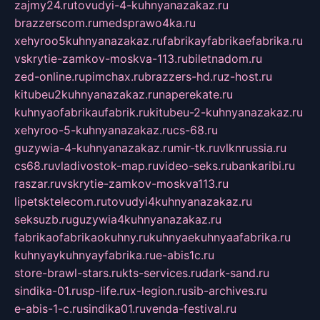
zajmy24.ru
tovudyi-4-kuhnyanazakaz.ru
brazzerscom.ru
medsprawo4ka.ru
xehyroo5kuhnyanazakaz.ru
fabrikayfabrikaefabrika.ru
vskrytie-zamkov-moskva-113.ru
biletnadom.ru
zed-online.ru
pimchax.ru
brazzers-hd.ru
z-host.ru
kitubeu2kuhnyanazakaz.ru
naperekate.ru
kuhnyaofabrikaufabrik.ru
kitubeu-2-kuhnyanazakaz.ru
xehyroo-5-kuhnyanazakaz.ru
cs-68.ru
guzywia-4-kuhnyanazakaz.ru
mir-tk.ru
vlknrussia.ru
cs68.ru
vladivostok-map.ru
video-seks.ru
bankaribi.ru
raszar.ru
vskrytie-zamkov-moskva113.ru
lipetsktelecom.ru
tovudyi4kuhnyanazakaz.ru
seksuzb.ru
guzywia4kuhnyanazakaz.ru
fabrikaofabrikaokuhny.ru
kuhnyaekuhnyaafabrika.ru
kuhnyaykuhnyayfabrika.ru
e-abis1c.ru
store-brawl-stars.ru
kts-services.ru
dark-sand.ru
sindika-01.ru
sp-life.ru
x-legion.ru
sib-archives.ru
e-abis-1-c.ru
sindika01.ru
venda-festival.ru