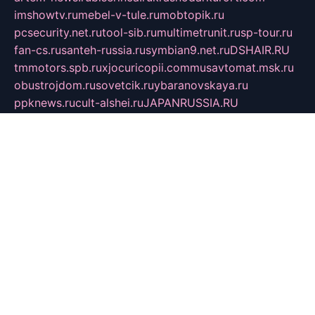
imshowtv.ru
mebel-v-tule.ru
mobtopik.ru
pcsecurity.net.ru
tool-sib.ru
multimetrunit.ru
sp-tour.ru
fan-cs.ru
santeh-russia.ru
symbian9.net.ru
DSHAIR.RU
tmmotors.spb.ru
xjocuricopii.com
musavtomat.msk.ru
obustrojdom.ru
sovetcik.ru
ybaranovskaya.ru
ppknews.ru
cult-alshei.ru
JAPANRUSSIA.RU
proekciyamebel.ru
imper-finans.ru
rim.org.ru
glamourai.ru
brassminus.ru
zabor-pro.ru
ftn.pp.ru
dorogoe58.ru
laimengpacker.ru
kuzova-zapchasti.ru
sageerp.ru
taxodrom.ru
dsrazvitie.ru
hardcity.net.ru
ratinghomegames.ru
topservice25.ru
gubernyan.ru
gtglasslined.ru
ii4.ru
tssport.spb.ru
andorra24.com
blackwallstreet.ru
oboimos.ru
optim-doors.com.ru
ikuch.ru
nycr.org.ru
npa21.ru
vremya-ch.spb.ru
desert000.ru
ivtorgi.ru
ifiori.ru
catalog-statei.ru
dcv.org.ru
spetsmaster174.ru
ipkameryhiseeu.ru
dum26.ru
ruspol.spb.ru
fr-opendp.ru
kam-solnyshko.ru
cheyenne-arapaho.ru
sevzapmetal.spb.ru