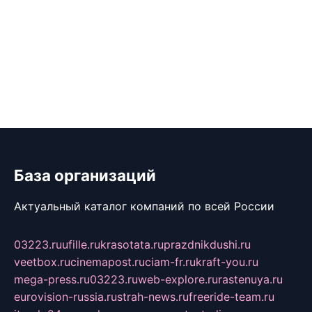
База организаций
Актуальный каталог компаний по всей России
03223.ru
ufille.ru
krasotata.ru
prazdnikdushi.ru
veetbox.ru
cinemapost.ru
ciam-fr.ru
kraft-you.ru
mega-press.ru
03223.ru
web-explore.ru
rastenuya.ru
eurovision-russia.ru
strah-news.ru
freeride-team.ru