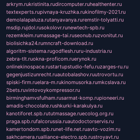
arkrym.ru
kristinita.ru
dircomputer.ru
healthenter.ru
textexperts.ru
pivnaya-kruzhka.ru
kinofilmy-2021.ru
demolalapaluza.ru
tanyavanya.ru
remstir-tolyatti.ru
msdip.ru
jdol.ru
sokolovr.ru
newtech-spb.ru
rezemkleim.ru
massage-tai.ru
seonub.ru
zvonitut.ru
biolisichka24.ru
mncraft-download.ru
algoritm-sistema.ru
godflesh.ru
ru-industria.ru
zebra-tlt.ru
okna-proficom.ru
erynok.ru
onlinekinospace.ru
startupstudio-fefu.ru
zarges-ru.ru
gegenjustizunrecht.ru
autobalashov.ru
utrovortu.ru
spiski-firm.ru
elara-m.ru
kinomusorka.ru
mkcslava.ru
2bets.ru
vintovoykompressor.ru
birminghamvsfulham.ru
sarmat-komp.ru
pioneeri.ru
amadis-chocolate.ru
shkurki-karakulya.ru
kanotiforet.spb.ru
tutmassage.ru
ecolog.org.ru
praga.spb.ru
falcorussia.ru
autodoctorservis.ru
kamertondom.spb.ru
net-life.net.ru
avto-vozim.ru
sakhcamera.ru
alliance-electro.spb.ru
stroyavt.ru