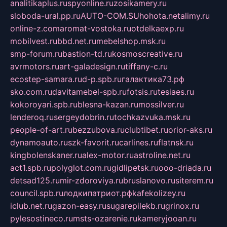
analitikaplus.ru
spyonline.ru
zosikamery.ru
sloboda-ural.pp.ru
AUTO-COM.SU
hohota.net
alimy.ru
online-z.com
aromat-vostoka.ru
otdelkaexp.ru
mobilvest.ru
bbd.net.ru
mebelshop.msk.ru
smp-forum.ru
bastion-td.ru
kosmoscreative.ru
avrmotors.ru
art-galadesign.ru
tiffany-c.ru
ecostep-samara.ru
d-p.spb.ru
галактика73.рф
sko.com.ru
davitamebel-spb.ru
fotsis.ru
tesiaes.ru
kokoroyari.spb.ru
blesna-kazan.ru
mossilver.ru
lenderoq.ru
sergeydobrin.ru
tochkazvuka.msk.ru
people-of-art.ru
bezzubova.ru
clubtibet.ru
orior-aks.ru
dynamoauto.ru
szk-favorit.ru
carlines.ru
flatnsk.ru
kingbolenskaner.ru
alex-motor.ru
astroline.net.ru
act1.spb.ru
polyglot.com.ru
gidlipetsk.ru
ooo-driada.ru
detsad125.ru
mir-zdoroviya.ru
bruslanovo.ru
siterem.ru
council.spb.ru
лодкипатриот.рф
kafekolizey.ru
iclub.net.ru
gazon-easy.ru
sugarepilekb.ru
grinox.ru
pylesostineco.ru
msts-ozarenie.ru
kameryjooan.ru