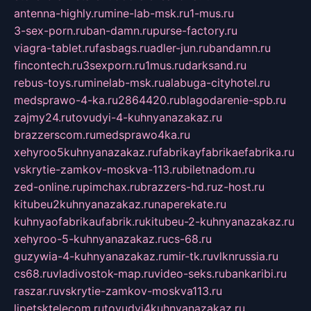
antenna-highly.ru
mine-lab-msk.ru
1-mus.ru
3-sex-porn.ru
ban-damn.ru
purse-factory.ru
viagra-tablet.ru
fasbags.ru
adler-jun.ru
bandamn.ru
fincontech.ru
3sexporn.ru
1mus.ru
darksand.ru
rebus-toys.ru
minelab-msk.ru
alabuga-cityhotel.ru
medsprawo-4-ka.ru
2864420.ru
blagodarenie-spb.ru
zajmy24.ru
tovudyi-4-kuhnyanazakaz.ru
brazzerscom.ru
medsprawo4ka.ru
xehyroo5kuhnyanazakaz.ru
fabrikayfabrikaefabrika.ru
vskrytie-zamkov-moskva-113.ru
biletnadom.ru
zed-online.ru
pimchax.ru
brazzers-hd.ru
z-host.ru
kitubeu2kuhnyanazakaz.ru
naperekate.ru
kuhnyaofabrikaufabrik.ru
kitubeu-2-kuhnyanazakaz.ru
xehyroo-5-kuhnyanazakaz.ru
cs-68.ru
guzywia-4-kuhnyanazakaz.ru
mir-tk.ru
vlknrussia.ru
cs68.ru
vladivostok-map.ru
video-seks.ru
bankaribi.ru
raszar.ru
vskrytie-zamkov-moskva113.ru
lipetsktelecom.ru
tovudyi4kuhnyanazakaz.ru