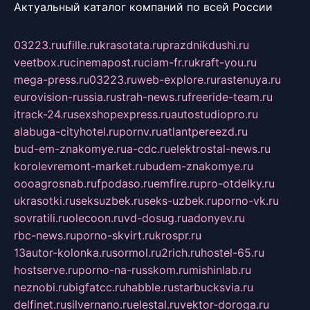
Актуальный каталог компаний по всей России
03223.ru
ufille.ru
krasotata.ru
prazdnikdushi.ru
veetbox.ru
cinemapost.ru
ciam-fr.ru
kraft-you.ru
mega-press.ru
03223.ru
web-explore.ru
rastenuya.ru
eurovision-russia.ru
strah-news.ru
freeride-team.ru
itrack-24.ru
sexshopexpress.ru
autostudiopro.ru
alabuga-cityhotel.ru
pornv.ru
atlantpereezd.ru
bud-em-znakomye.ru
a-cdc.ru
elektrostal-news.ru
korolevremont-market.ru
budem-znakomye.ru
oooagrosnab.ru
fpodaso.ru
emfire.ru
pro-otdelky.ru
ukrasotki.ru
seksuzbek.ru
seks-uzbek.ru
porno-vk.ru
sovratili.ru
olecoon.ru
vd-dosug.ru
adonyev.ru
rbc-news.ru
porno-skvirt.ru
krospr.ru
13autor-kolonka.ru
sormol.ru
2rich.ru
hostel-65.ru
hostserve.ru
porno-na-russkom.ru
mishinlab.ru
neznobi.ru
bigfatcc.ru
habble.ru
starbucksvia.ru
delfinet.ru
silvernano.ru
elestal.ru
vektor-doroga.ru