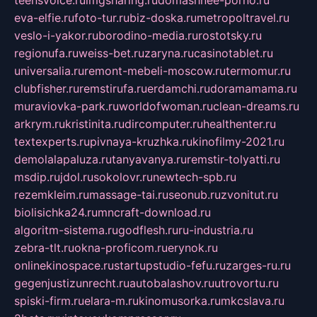
teensvoice.ru
imgsharing.ru
domashnee-porno.ru
eva-elfie.ru
foto-tur.ru
biz-doska.ru
metropoltravel.ru
veslo-i-yakor.ru
borodino-media.ru
rostotsky.ru
regionufa.ru
weiss-bet.ru
zaryna.ru
casinotablet.ru
universalia.ru
remont-mebeli-moscow.ru
termomur.ru
clubfisher.ru
remstirufa.ru
erdamchi.ru
doramamama.ru
muraviovka-park.ru
worldofwoman.ru
clean-dreams.ru
arkrym.ru
kristinita.ru
dircomputer.ru
healthenter.ru
textexperts.ru
pivnaya-kruzhka.ru
kinofilmy-2021.ru
demolalapaluza.ru
tanyavanya.ru
remstir-tolyatti.ru
msdip.ru
jdol.ru
sokolovr.ru
newtech-spb.ru
rezemkleim.ru
massage-tai.ru
seonub.ru
zvonitut.ru
biolisichka24.ru
mncraft-download.ru
algoritm-sistema.ru
godflesh.ru
ru-industria.ru
zebra-tlt.ru
okna-proficom.ru
erynok.ru
onlinekinospace.ru
startupstudio-fefu.ru
zarges-ru.ru
gegenjustizunrecht.ru
autobalashov.ru
utrovortu.ru
spiski-firm.ru
elara-m.ru
kinomusorka.ru
mkcslava.ru