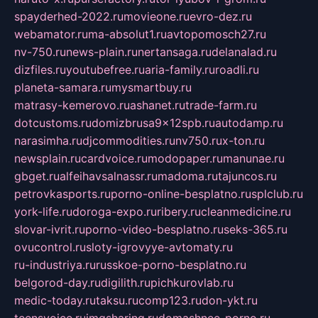
spayderhed-2022.ru
movieone.ru
evro-dez.ru
webamator.ru
ma-absolut1.ru
avtopomosch27.ru
nv-750.ru
news-plain.ru
nertansaga.ru
delanalad.ru
dizfiles.ru
youtubefree.ru
aria-family.ru
roadli.ru
planeta-samara.ru
mysmartbuy.ru
matrasy-kemerovo.ru
ashanet.ru
trade-farm.ru
dotcustoms.ru
domizbrusa9x12spb.ru
autodamp.ru
narasimha.ru
djcommodities.ru
nv750.ru
x-ton.ru
newsplain.ru
cardvoice.ru
modopaper.ru
manunae.ru
gbget.ru
alfeihavsalnassr.ru
madoma.ru
tajuncos.ru
petrovkasports.ru
porno-online-besplatno.ru
splclub.ru
york-life.ru
doroga-expo.ru
ribery.ru
cleanmedicine.ru
slovar-ivrit.ru
porno-video-besplatno.ru
seks-365.ru
ovucontrol.ru
sloty-igrovyye-avtomaty.ru
ru-industriya.ru
russkoe-porno-besplatno.ru
belgorod-day.ru
digilith.ru
pichkurovlab.ru
medic-today.ru
taksu.ru
comp123.ru
don-ykt.ru