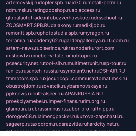
artemovskij.ru
dopler.spb.ru
aid70.ru
metall-perm.ru
ndm.msk.ru
ratingzooshop.ru
apiaccess.ru
globalautotrade.info
bezverhovskoe.ru
drsschool.ru
ZOOSMART.SPB.RU
dalakony.ru
medikijob.ru
remontt.spb.ru
photostudia.spb.ru
myragon.ru
terramia.ru
academy62.ru
gardengallereya.ru
rti.com.ru
artem-news.ru
biserinca.ru
krasnodarkurort.com
imshowtv.ru
mebel-v-tule.ru
mobtopik.ru
pcsecurity.net.ru
tool-sib.ru
multimetrunit.ru
sp-tour.ru
fan-cs.ru
santeh-russia.ru
symbian9.net.ru
DSHAIR.RU
tmmotors.spb.ru
xjocuricopii.com
musavtomat.msk.ru
obustrojdom.ru
sovetcik.ru
ybaranovskaya.ru
ppknews.ru
cult-alshei.ru
JAPANRUSSIA.RU
proekciyamebel.ru
imper-finans.ru
rim.org.ru
glamourai.ru
brassminus.ru
zabor-pro.ru
ftn.pp.ru
dorogoe58.ru
laimengpacker.ru
kuzova-zapchasti.ru
sageerp.ru
taxodrom.ru
dsrazvitie.ru
hardcity.net.ru
ratinghomegames.ru
topservice25.ru
gubernyan.ru