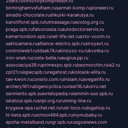
2bets.ru
vintovoykompressor.ru
birminghamvsfulham.ru
sarmat-komp.ru
pioneeri.ru
amadis-chocolate.ru
shkurki-karakulya.ru
kanotiforet.spb.ru
tutmassage.ru
ecolog.org.ru
praga.spb.ru
falcorussia.ru
autodoctorservis.ru
kamertondom.spb.ru
net-life.net.ru
avto-vozim.ru
sakhcamera.ru
alliance-electro.spb.ru
stroyavt.ru
controlweb1.ru
tdsak74.ru
kinzozo-ru.ru
kvotka.ru
iron-snab.ru
costa-bella.ru
eugrus.pp.ru
associaciya39.ru
primexpo.spb.ru
bezmorchin.ru
ia2.ru
cpt21.ru
ispecspb.ru
regahost.ru
kolosok-elita.ru
tae-kwon.ru
consrio.com.ru
insiam.ru
avegainfo.ru
archery161.ru
bigencyclica.ru
vlast16.ru
korru.net
sarmiento.spb.su
extelopedia.ru
lammin-suo.spb.ru
iskatour.spb.ru
snpi.org.ru
running-line.ru
krygeva-spa.ru
chel.net.ru
rust-loco.ru
dugshop.ru
hl-beta.spb.ru
school494.spb.ru
mymubaby.ru
epoha-metalband.ru
ngr.spb.ru
rusgosnews.com