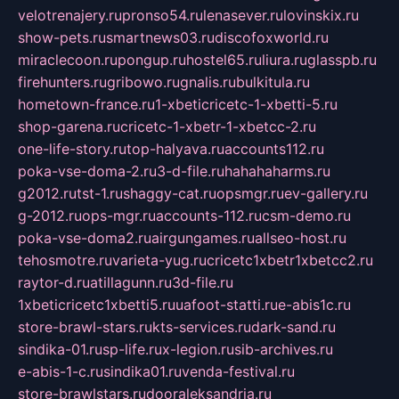
velotrenajery.ru
pronso54.ru
lenasever.ru
lovinskix.ru
show-pets.ru
smartnews03.ru
discofoxworld.ru
miraclecoon.ru
pongup.ru
hostel65.ru
liura.ru
glasspb.ru
firehunters.ru
gribowo.ru
gnalis.ru
bulkitula.ru
hometown-france.ru
1-xbeticricetc-1-xbetti-5.ru
shop-garena.ru
cricetc-1-xbetr-1-xbetcc-2.ru
one-life-story.ru
top-halyava.ru
accounts112.ru
poka-vse-doma-2.ru
3-d-file.ru
hahahaharms.ru
g2012.ru
tst-1.ru
shaggy-cat.ru
opsmgr.ru
ev-gallery.ru
g-2012.ru
ops-mgr.ru
accounts-112.ru
csm-demo.ru
poka-vse-doma2.ru
airgungames.ru
allseo-host.ru
tehosmotre.ru
varieta-yug.ru
cricetc1xbetr1xbetcc2.ru
raytor-d.ru
atillagunn.ru
3d-file.ru
1xbeticricetc1xbetti5.ru
uafoot-statti.ru
e-abis1c.ru
store-brawl-stars.ru
kts-services.ru
dark-sand.ru
sindika-01.ru
sp-life.ru
x-legion.ru
sib-archives.ru
e-abis-1-c.ru
sindika01.ru
venda-festival.ru
store-brawlstars.ru
dooraleksandria.ru