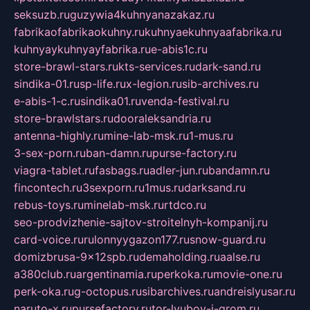
seksuzb.ru
guzywia4kuhnyanazakaz.ru
fabrikaofabrikaokuhny.ru
kuhnyaekuhnyaafabrika.ru
kuhnyaykuhnyayfabrika.ru
e-abis1c.ru
store-brawl-stars.ru
kts-services.ru
dark-sand.ru
sindika-01.ru
sp-life.ru
x-legion.ru
sib-archives.ru
e-abis-1-c.ru
sindika01.ru
venda-festival.ru
store-brawlstars.ru
dooraleksandria.ru
antenna-highly.ru
mine-lab-msk.ru
1-mus.ru
3-sex-porn.ru
ban-damn.ru
purse-factory.ru
viagra-tablet.ru
fasbags.ru
adler-jun.ru
bandamn.ru
fincontech.ru
3sexporn.ru
1mus.ru
darksand.ru
rebus-toys.ru
minelab-msk.ru
rtdco.ru
seo-prodvizhenie-sajtov-stroitelnyh-kompanij.ru
card-voice.ru
rulonnyygazon177.ru
snow-guard.ru
domizbrusa-9x12spb.ru
demaholding.ru
aalse.ru
a380club.ru
argentinamia.ru
perkoka.ru
movie-one.ru
perk-oka.ru
g-octopus.ru
sibarchives.ru
andreislyusar.ru
naruto-x.ru
pursefactory.ru
tor-lyubov-i-grom.ru