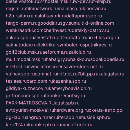
dieselvostok.ru
24hostel.msk.ru
w-dev.ru
f-ship.ru
regsmi.ru
filmnetwork.ru
malinasp.ru
kinosvin.ru
h2o-salon.ru
malutkayork.ru
deltaprim.spb.ru
tango-perm.ru
gooddir.ru
sgv.su
multiki-online.com
webkrasotki.com
cherinvest.ru
detskiy-ostrov.ru
ankou.spb.ru
alvesta1.ru
pdf-creator.ru
nix-files.org.ru
sakhatoday.ru
elektrikersymboler.ru
sputnikyes.ru
golf2club.msk.ru
aeforums.ru
zallclub.ru
multimodal.msk.ru
habaigry.ru
haikko.ru
sobakopedia.ru
isz-fest.ru
ewnc.info
screensaver-clock.net.ru
volnav.spb.ru
comnat.ru
npf.net.ru
7bit.pp.ru
kalugatur.ru
tesiaes.ru
card.com.ru
kazanka.spb.ru
gildiya-kuznecov.ru
kameryboavision.ru
griffoncom.spb.ru
fabrika-emotsiy.ru
PARK-MATROSOVA.RU
agat.spb.ru
avtoyurist-moskva1.ru
hardware.org.ru
схема-авто.рф
dg-lab.ru
angrup.ru
recruiter.spb.ru
music8.spb.ru
krsk124.ru
kubok.spb.ru
romanofforex.ru