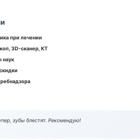
ми
тика при лечении
оп, 3D-сканер, КТ
ы наук
скидки
требнадзора
пер, зубы блестят. Рекомендую!