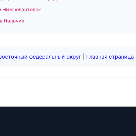
 в Нижневартовск
 в Нальчик
евосточный федеральный округ
|
Главная страница