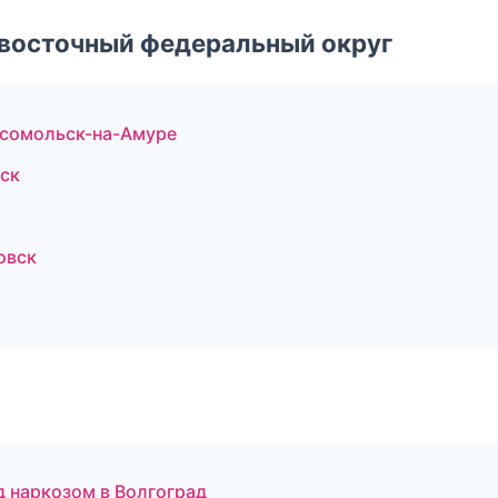
евосточный федеральный округ
мсомольск-на-Амуре
вск
овск
д наркозом в Волгоград