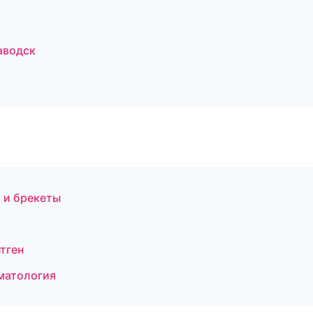
аводск
я и брекеты
тген
оматология