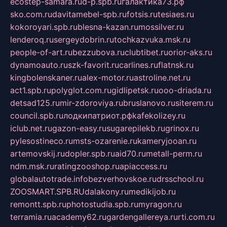
ecostep-samara.ru
d-p.spb.ru
галактика73.рф
sko.com.ru
davitamebel-spb.ru
fotsis.ru
tesiaes.ru
kokoroyari.spb.ru
blesna-kazan.ru
mossilver.ru
lenderoq.ru
sergeydobrin.ru
tochkazvuka.msk.ru
people-of-art.ru
bezzubova.ru
clubtibet.ru
orior-aks.ru
dynamoauto.ru
szk-favorit.ru
carlines.ru
flatnsk.ru
kingbolenskaner.ru
alex-motor.ru
astroline.net.ru
act1.spb.ru
polyglot.com.ru
gidlipetsk.ru
ooo-driada.ru
detsad125.ru
mir-zdoroviya.ru
bruslanovo.ru
siterem.ru
council.spb.ru
лодкипатриот.рф
kafekolizey.ru
iclub.net.ru
gazon-easy.ru
sugarepilekb.ru
grinox.ru
pylesostineco.ru
msts-ozarenie.ru
kameryjooan.ru
artemovskij.ru
dopler.spb.ru
aid70.ru
metall-perm.ru
ndm.msk.ru
ratingzooshop.ru
apiaccess.ru
globalautotrade.info
bezverhovskoe.ru
drsschool.ru
ZOOSMART.SPB.RU
dalakony.ru
medikijob.ru
remontt.spb.ru
photostudia.spb.ru
myragon.ru
terramia.ru
academy62.ru
gardengallereya.ru
rti.com.ru