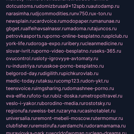
dotcustoms.ru
domizbrusa9x12spb.ru
autodamp.ru
narasimha.ru
djcommodities.ru
nv750.ru
x-ton.ru
newsplain.ru
cardvoice.ru
modopaper.ru
manunae.ru
gbget.ru
alfeihavsalnassr.ru
madoma.ru
tajuncos.ru
petrovkasports.ru
porno-online-besplatno.ru
splclub.ru
york-life.ru
doroga-expo.ru
ribery.ru
cleanmedicine.ru
slovar-ivrit.ru
porno-video-besplatno.ru
seks-365.ru
ovucontrol.ru
sloty-igrovyye-avtomaty.ru
ru-industriya.ru
russkoe-porno-besplatno.ru
belgorod-day.ru
digilith.ru
pichkurovlab.ru
medic-today.ru
taksu.ru
comp123.ru
don-ykt.ru
teensvoice.ru
imgsharing.ru
domashnee-porno.ru
eva-elfie.ru
foto-tur.ru
biz-doska.ru
metropoltravel.ru
veslo-i-yakor.ru
borodino-media.ru
rostotsky.ru
regionufa.ru
weiss-bet.ru
zaryna.ru
casinotablet.ru
universalia.ru
remont-mebeli-moscow.ru
termomur.ru
clubfisher.ru
remstirufa.ru
erdamchi.ru
doramamama.ru
muraviovka-park.ru
worldofwoman.ru
clean-dreams.ru