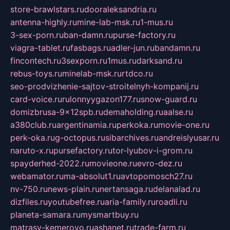
store-brawlstars.ru
dooraleksandria.ru
antenna-highly.ru
mine-lab-msk.ru
1-mus.ru
3-sex-porn.ru
ban-damn.ru
purse-factory.ru
viagra-tablet.ru
fasbags.ru
adler-jun.ru
bandamn.ru
fincontech.ru
3sexporn.ru
1mus.ru
darksand.ru
rebus-toys.ru
minelab-msk.ru
rtdco.ru
seo-prodvizhenie-sajtov-stroitelnyh-kompanij.ru
card-voice.ru
rulonnyygazon177.ru
snow-guard.ru
domizbrusa-9x12spb.ru
demaholding.ru
aalse.ru
a380club.ru
argentinamia.ru
perkoka.ru
movie-one.ru
perk-oka.ru
g-octopus.ru
sibarchives.ru
andreislyusar.ru
naruto-x.ru
pursefactory.ru
tor-lyubov-i-grom.ru
spayderhed-2022.ru
movieone.ru
evro-dez.ru
webamator.ru
ma-absolut1.ru
avtopomosch27.ru
nv-750.ru
news-plain.ru
nertansaga.ru
delanalad.ru
dizfiles.ru
youtubefree.ru
aria-family.ru
roadli.ru
planeta-samara.ru
mysmartbuy.ru
matrasy-kemerovo.ru
ashanet.ru
trade-farm.ru