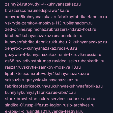
zajmy24.ru
tovudyi-4-kuhnyanazakaz.ru
brazzerscom.ru
medsprawo4ka.ru
xehyroo5kuhnyanazakaz.ru
fabrikayfabrikaefabrika.ru
vskrytie-zamkov-moskva-113.ru
biletnadom.ru
zed-online.ru
pimchax.ru
brazzers-hd.ru
z-host.ru
kitubeu2kuhnyanazakaz.ru
naperekate.ru
kuhnyaofabrikaufabrik.ru
kitubeu-2-kuhnyanazakaz.ru
xehyroo-5-kuhnyanazakaz.ru
cs-68.ru
guzywia-4-kuhnyanazakaz.ru
mir-tk.ru
vlknrussia.ru
cs68.ru
vladivostok-map.ru
video-seks.ru
bankaribi.ru
raszar.ru
vskrytie-zamkov-moskva113.ru
lipetsktelecom.ru
tovudyi4kuhnyanazakaz.ru
seksuzb.ru
guzywia4kuhnyanazakaz.ru
fabrikaofabrikaokuhny.ru
kuhnyaekuhnyaafabrika.ru
kuhnyaykuhnyayfabrika.ru
e-abis1c.ru
store-brawl-stars.ru
kts-services.ru
dark-sand.ru
sindika-01.ru
sp-life.ru
x-legion.ru
sib-archives.ru
e-abis-1-c.ru
sindika01.ru
venda-festival.ru