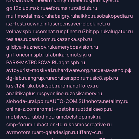
sakhatoday.ru
elektrikersymboler.ru
sputnikyes.ru
golf2club.msk.ru
aeforums.ru
zallclub.ru
multimodal.msk.ru
habaigry.ru
haikko.ru
sobakopedia.ru
isz-fest.ru
ewnc.info
screensaver-clock.net.ru
volnav.spb.ru
comnat.ru
npf.net.ru
7bit.pp.ru
kalugatur.ru
tesiaes.ru
card.com.ru
kazanka.spb.ru
gildiya-kuznecov.ru
kameryboavision.ru
griffoncom.spb.ru
fabrika-emotsiy.ru
PARK-MATROSOVA.RU
agat.spb.ru
avtoyurist-moskva1.ru
hardware.org.ru
схема-авто.рф
dg-lab.ru
angrup.ru
recruiter.spb.ru
music8.spb.ru
krsk124.ru
kubok.spb.ru
romanofforex.ru
analitikaplus.ru
spyonline.ru
zosikamery.ru
sloboda-ural.pp.ru
AUTO-COM.SU
hohota.net
alimy.ru
online-z.com
aromat-vostoka.ru
otdelkaexp.ru
mobilvest.ru
bbd.net.ru
mebelshop.msk.ru
smp-forum.ru
bastion-td.ru
kosmoscreative.ru
avrmotors.ru
art-galadesign.ru
tiffany-c.ru