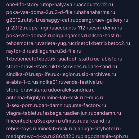
one-life-story.ru
top-halyava.ru
accounts112.ru
poka-vse-doma-2.ru
3-d-file.ru
hahahaharms.ru
g2012.ru
tst-1.ru
shaggy-cat.ru
opsmgr.ru
ev-gallery.ru
g-2012.ru
ops-mgr.ru
accounts-112.ru
csm-demo.ru
poka-vse-doma2.ru
airgungames.ru
allseo-host.ru
tehosmotre.ru
varieta-yug.ru
cricetc1xbetr1xbetcc2.ru
raytor-d.ru
atillagunn.ru
3d-file.ru
1xbeticricetc1xbetti5.ru
uafoot-statti.ru
e-abis1c.ru
store-brawl-stars.ru
kts-services.ru
dark-sand.ru
sindika-01.ru
sp-life.ru
x-legion.ru
sib-archives.ru
e-abis-1-c.ru
sindika01.ru
venda-festival.ru
store-brawlstars.ru
dooraleksandria.ru
antenna-highly.ru
mine-lab-msk.ru
1-mus.ru
3-sex-porn.ru
ban-damn.ru
purse-factory.ru
viagra-tablet.ru
fasbags.ru
adler-jun.ru
bandamn.ru
fincontech.ru
3sexporn.ru
1mus.ru
darksand.ru
rebus-toys.ru
minelab-msk.ru
alabuga-cityhotel.ru
medsprawo-4-ka.ru
2864420.ru
blagodarenie-spb.ru