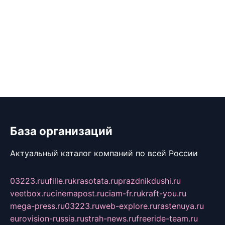
База организаций
Актуальный каталог компаний по всей России
03223.ru
ufille.ru
krasotata.ru
prazdnikdushi.ru
veetbox.ru
cinemapost.ru
ciam-fr.ru
kraft-you.ru
mega-press.ru
03223.ru
web-explore.ru
rastenuya.ru
eurovision-russia.ru
strah-news.ru
freeride-team.ru