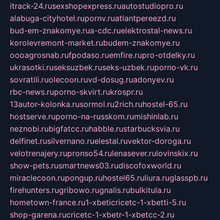
itrack-24.ru
sexshopexpress.ru
autostudiopro.ru
alabuga-cityhotel.ru
pornv.ru
atlantpereezd.ru
bud-em-znakomye.ru
a-cdc.ru
elektrostal-news.ru
korolevremont-market.ru
budem-znakomye.ru
oooagrosnab.ru
fpodaso.ru
emfire.ru
pro-otdelky.ru
ukrasotki.ru
seksuzbek.ru
seks-uzbek.ru
porno-vk.ru
sovratili.ru
olecoon.ru
vd-dosug.ru
adonyev.ru
rbc-news.ru
porno-skvirt.ru
krospr.ru
13autor-kolonka.ru
sormol.ru
2rich.ru
hostel-65.ru
hostserve.ru
porno-na-russkom.ru
mishinlab.ru
neznobi.ru
bigfatcc.ru
habble.ru
starbucksvia.ru
delfinet.ru
silvernano.ru
elestal.ru
vektor-doroga.ru
velotrenajery.ru
pronso54.ru
lenasever.ru
lovinskix.ru
show-pets.ru
smartnews03.ru
discofoxworld.ru
miraclecoon.ru
pongup.ru
hostel65.ru
liura.ru
glasspb.ru
firehunters.ru
gribowo.ru
gnalis.ru
bulkitula.ru
hometown-france.ru
1-xbeticricetc-1-xbetti-5.ru
shop-garena.ru
cricetc-1-xbetr-1-xbetcc-2.ru