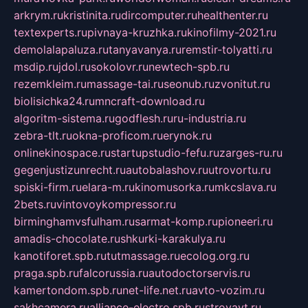
arkrym.ru
kristinita.ru
dircomputer.ru
healthenter.ru
textexperts.ru
pivnaya-kruzhka.ru
kinofilmy-2021.ru
demolalapaluza.ru
tanyavanya.ru
remstir-tolyatti.ru
msdip.ru
jdol.ru
sokolovr.ru
newtech-spb.ru
rezemkleim.ru
massage-tai.ru
seonub.ru
zvonitut.ru
biolisichka24.ru
mncraft-download.ru
algoritm-sistema.ru
godflesh.ru
ru-industria.ru
zebra-tlt.ru
okna-proficom.ru
erynok.ru
onlinekinospace.ru
startupstudio-fefu.ru
zarges-ru.ru
gegenjustizunrecht.ru
autobalashov.ru
utrovortu.ru
spiski-firm.ru
elara-m.ru
kinomusorka.ru
mkcslava.ru
2bets.ru
vintovoykompressor.ru
birminghamvsfulham.ru
sarmat-komp.ru
pioneeri.ru
amadis-chocolate.ru
shkurki-karakulya.ru
kanotiforet.spb.ru
tutmassage.ru
ecolog.org.ru
praga.spb.ru
falcorussia.ru
autodoctorservis.ru
kamertondom.spb.ru
net-life.net.ru
avto-vozim.ru
sakhcamera.ru
alliance-electro.spb.ru
stroyavt.ru