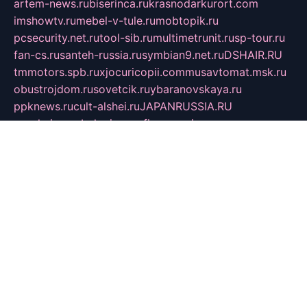
artem-news.ru
biserinca.ru
krasnodarkurort.com
imshowtv.ru
mebel-v-tule.ru
mobtopik.ru
pcsecurity.net.ru
tool-sib.ru
multimetrunit.ru
sp-tour.ru
fan-cs.ru
santeh-russia.ru
symbian9.net.ru
DSHAIR.RU
tmmotors.spb.ru
xjocuricopii.com
musavtomat.msk.ru
obustrojdom.ru
sovetcik.ru
ybaranovskaya.ru
ppknews.ru
cult-alshei.ru
JAPANRUSSIA.RU
proekciyamebel.ru
imper-finans.ru
rim.org.ru
glamourai.ru
brassminus.ru
zabor-pro.ru
ftn.pp.ru
dorogoe58.ru
laimengpacker.ru
kuzova-zapchasti.ru
sageerp.ru
taxodrom.ru
dsrazvitie.ru
hardcity.net.ru
ratinghomegames.ru
topservice25.ru
gubernyan.ru
gtglasslined.ru
ii4.ru
tssport.spb.ru
andorra24.com
blackwallstreet.ru
oboimos.ru
optim-doors.com.ru
ikuch.ru
nycr.org.ru
npa21.ru
vremya-ch.spb.ru
desert000.ru
ivtorgi.ru
ifiori.ru
catalog-statei.ru
dcv.org.ru
spetsmaster174.ru
ipkameryhiseeu.ru
dum26.ru
ruspol.spb.ru
fr-opendp.ru
kam-solnyshko.ru