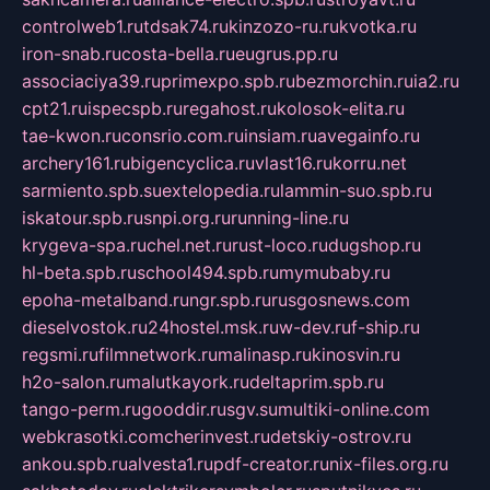
controlweb1.ru
tdsak74.ru
kinzozo-ru.ru
kvotka.ru
iron-snab.ru
costa-bella.ru
eugrus.pp.ru
associaciya39.ru
primexpo.spb.ru
bezmorchin.ru
ia2.ru
cpt21.ru
ispecspb.ru
regahost.ru
kolosok-elita.ru
tae-kwon.ru
consrio.com.ru
insiam.ru
avegainfo.ru
archery161.ru
bigencyclica.ru
vlast16.ru
korru.net
sarmiento.spb.su
extelopedia.ru
lammin-suo.spb.ru
iskatour.spb.ru
snpi.org.ru
running-line.ru
krygeva-spa.ru
chel.net.ru
rust-loco.ru
dugshop.ru
hl-beta.spb.ru
school494.spb.ru
mymubaby.ru
epoha-metalband.ru
ngr.spb.ru
rusgosnews.com
dieselvostok.ru
24hostel.msk.ru
w-dev.ru
f-ship.ru
regsmi.ru
filmnetwork.ru
malinasp.ru
kinosvin.ru
h2o-salon.ru
malutkayork.ru
deltaprim.spb.ru
tango-perm.ru
gooddir.ru
sgv.su
multiki-online.com
webkrasotki.com
cherinvest.ru
detskiy-ostrov.ru
ankou.spb.ru
alvesta1.ru
pdf-creator.ru
nix-files.org.ru