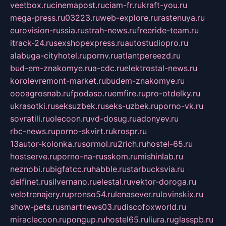
veetbox.ru
cinemapost.ru
ciam-fr.ru
kraft-you.ru
mega-press.ru
03223.ru
web-explore.ru
rastenuya.ru
eurovision-russia.ru
strah-news.ru
freeride-team.ru
itrack-24.ru
sexshopexpress.ru
autostudiopro.ru
alabuga-cityhotel.ru
pornv.ru
atlantpereezd.ru
bud-em-znakomye.ru
a-cdc.ru
elektrostal-news.ru
korolevremont-market.ru
budem-znakomye.ru
oooagrosnab.ru
fpodaso.ru
emfire.ru
pro-otdelky.ru
ukrasotki.ru
seksuzbek.ru
seks-uzbek.ru
porno-vk.ru
sovratili.ru
olecoon.ru
vd-dosug.ru
adonyev.ru
rbc-news.ru
porno-skvirt.ru
krospr.ru
13autor-kolonka.ru
sormol.ru
2rich.ru
hostel-65.ru
hostserve.ru
porno-na-russkom.ru
mishinlab.ru
neznobi.ru
bigfatcc.ru
habble.ru
starbucksvia.ru
delfinet.ru
silvernano.ru
elestal.ru
vektor-doroga.ru
velotrenajery.ru
pronso54.ru
lenasever.ru
lovinskix.ru
show-pets.ru
smartnews03.ru
discofoxworld.ru
miraclecoon.ru
pongup.ru
hostel65.ru
liura.ru
glasspb.ru