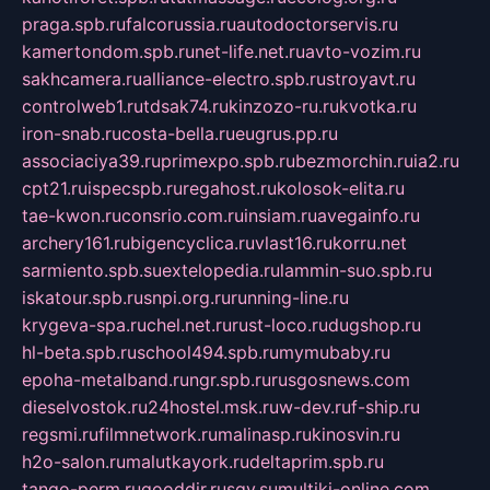
praga.spb.ru
falcorussia.ru
autodoctorservis.ru
kamertondom.spb.ru
net-life.net.ru
avto-vozim.ru
sakhcamera.ru
alliance-electro.spb.ru
stroyavt.ru
controlweb1.ru
tdsak74.ru
kinzozo-ru.ru
kvotka.ru
iron-snab.ru
costa-bella.ru
eugrus.pp.ru
associaciya39.ru
primexpo.spb.ru
bezmorchin.ru
ia2.ru
cpt21.ru
ispecspb.ru
regahost.ru
kolosok-elita.ru
tae-kwon.ru
consrio.com.ru
insiam.ru
avegainfo.ru
archery161.ru
bigencyclica.ru
vlast16.ru
korru.net
sarmiento.spb.su
extelopedia.ru
lammin-suo.spb.ru
iskatour.spb.ru
snpi.org.ru
running-line.ru
krygeva-spa.ru
chel.net.ru
rust-loco.ru
dugshop.ru
hl-beta.spb.ru
school494.spb.ru
mymubaby.ru
epoha-metalband.ru
ngr.spb.ru
rusgosnews.com
dieselvostok.ru
24hostel.msk.ru
w-dev.ru
f-ship.ru
regsmi.ru
filmnetwork.ru
malinasp.ru
kinosvin.ru
h2o-salon.ru
malutkayork.ru
deltaprim.spb.ru
tango-perm.ru
gooddir.ru
sgv.su
multiki-online.com