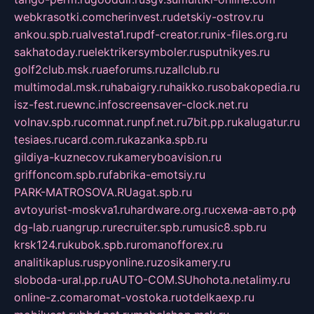
webkrasotki.com
cherinvest.ru
detskiy-ostrov.ru
ankou.spb.ru
alvesta1.ru
pdf-creator.ru
nix-files.org.ru
sakhatoday.ru
elektrikersymboler.ru
sputnikyes.ru
golf2club.msk.ru
aeforums.ru
zallclub.ru
multimodal.msk.ru
habaigry.ru
haikko.ru
sobakopedia.ru
isz-fest.ru
ewnc.info
screensaver-clock.net.ru
volnav.spb.ru
comnat.ru
npf.net.ru
7bit.pp.ru
kalugatur.ru
tesiaes.ru
card.com.ru
kazanka.spb.ru
gildiya-kuznecov.ru
kameryboavision.ru
griffoncom.spb.ru
fabrika-emotsiy.ru
PARK-MATROSOVA.RU
agat.spb.ru
avtoyurist-moskva1.ru
hardware.org.ru
схема-авто.рф
dg-lab.ru
angrup.ru
recruiter.spb.ru
music8.spb.ru
krsk124.ru
kubok.spb.ru
romanofforex.ru
analitikaplus.ru
spyonline.ru
zosikamery.ru
sloboda-ural.pp.ru
AUTO-COM.SU
hohota.net
alimy.ru
online-z.com
aromat-vostoka.ru
otdelkaexp.ru