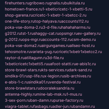
firehunters.ru
gribowo.ru
gnalis.ru
bulkitula.ru
hometown-france.ru
1-xbeticricetc-1-xbetti-5.ru
shop-garena.ru
cricetc-1-xbetr-1-xbetcc-2.ru
one-life-story.ru
top-halyava.ru
accounts112.ru
poka-vse-doma-2.ru
3-d-file.ru
hahahaharms.ru
g2012.ru
tst-1.ru
shaggy-cat.ru
opsmgr.ru
ev-gallery.ru
g-2012.ru
ops-mgr.ru
accounts-112.ru
csm-demo.ru
poka-vse-doma2.ru
airgungames.ru
allseo-host.ru
tehosmotre.ru
varieta-yug.ru
cricetc1xbetr1xbetcc2.ru
raytor-d.ru
atillagunn.ru
3d-file.ru
1xbeticricetc1xbetti5.ru
uafoot-statti.ru
e-abis1c.ru
store-brawl-stars.ru
kts-services.ru
dark-sand.ru
sindika-01.ru
sp-life.ru
x-legion.ru
sib-archives.ru
e-abis-1-c.ru
sindika01.ru
venda-festival.ru
store-brawlstars.ru
dooraleksandria.ru
antenna-highly.ru
mine-lab-msk.ru
1-mus.ru
3-sex-porn.ru
ban-damn.ru
purse-factory.ru
viagra-tablet.ru
fasbags.ru
adler-jun.ru
bandamn.ru