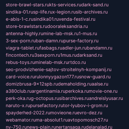
store-brawl-stars.ru
kts-services.ru
dark-sand.ru
sindika-01.ru
sp-life.ru
x-legion.ru
sib-archives.ru
e-abis-1-c.ru
sindika01.ru
venda-festival.ru
store-brawlstars.ru
dooraleksandria.ru
antenna-highly.ru
mine-lab-msk.ru
1-mus.ru
3-sex-porn.ru
ban-damn.ru
purse-factory.ru
viagra-tablet.ru
fasbags.ru
adler-jun.ru
bandamn.ru
fincontech.ru
3sexporn.ru
1mus.ru
darksand.ru
rebus-toys.ru
minelab-msk.ru
rtdco.ru
seo-prodvizhenie-sajtov-stroitelnyh-kompanij.ru
card-voice.ru
rulonnyygazon177.ru
snow-guard.ru
domizbrusa-9x12spb.ru
demaholding.ru
aalse.ru
a380club.ru
argentinamia.ru
perkoka.ru
movie-one.ru
perk-oka.ru
g-octopus.ru
sibarchives.ru
andreislyusar.ru
naruto-x.ru
pursefactory.ru
tor-lyubov-i-grom.ru
spayderhed-2022.ru
movieone.ru
evro-dez.ru
webamator.ru
ma-absolut1.ru
avtopomosch27.ru
nv-750.ru
news-plain.ru
nertansaga.ru
delanalad.ru