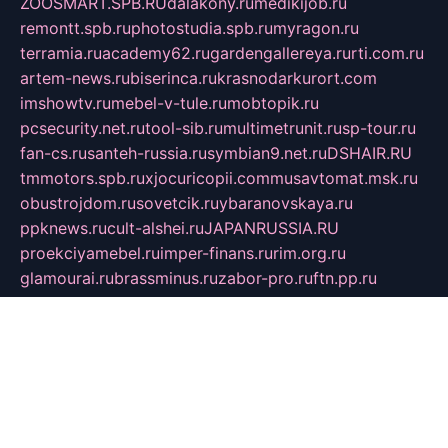
ZOOSMART.SPB.RU
dalakony.ru
medikijob.ru
remontt.spb.ru
photostudia.spb.ru
myragon.ru
terramia.ru
academy62.ru
gardengallereya.ru
rti.com.ru
artem-news.ru
biserinca.ru
krasnodarkurort.com
imshowtv.ru
mebel-v-tule.ru
mobtopik.ru
pcsecurity.net.ru
tool-sib.ru
multimetrunit.ru
sp-tour.ru
fan-cs.ru
santeh-russia.ru
symbian9.net.ru
DSHAIR.RU
tmmotors.spb.ru
xjocuricopii.com
musavtomat.msk.ru
obustrojdom.ru
sovetcik.ru
ybaranovskaya.ru
ppknews.ru
cult-alshei.ru
JAPANRUSSIA.RU
proekciyamebel.ru
imper-finans.ru
rim.org.ru
glamourai.ru
brassminus.ru
zabor-pro.ru
ftn.pp.ru
dorogoe58.ru
laimengpacker.ru
kuzova-zapchasti.ru
sageerp.ru
taxodrom.ru
dsrazvitie.ru
hardcity.net.ru
ratinghomegames.ru
topservice25.ru
gubernyan.ru
gtglasslined.ru
ii4.ru
tssport.spb.ru
andorra24.com
blackwallstreet.ru
oboimos.ru
optim-doors.com.ru
ikuch.ru
nycr.org.ru
npa21.ru
vremya-ch.spb.ru