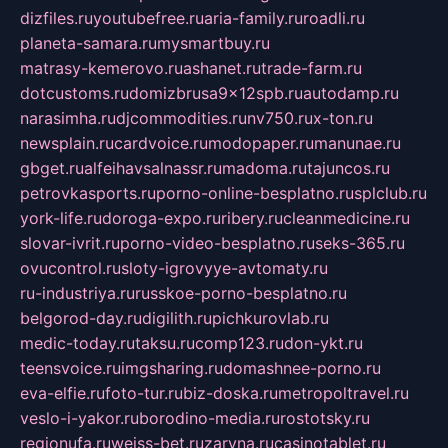
dizfiles.ru
youtubefree.ru
aria-family.ru
roadli.ru
planeta-samara.ru
mysmartbuy.ru
matrasy-kemerovo.ru
ashanet.ru
trade-farm.ru
dotcustoms.ru
domizbrusa9x12spb.ru
autodamp.ru
narasimha.ru
djcommodities.ru
nv750.ru
x-ton.ru
newsplain.ru
cardvoice.ru
modopaper.ru
manunae.ru
gbget.ru
alfeihavsalnassr.ru
madoma.ru
tajuncos.ru
petrovkasports.ru
porno-online-besplatno.ru
splclub.ru
york-life.ru
doroga-expo.ru
ribery.ru
cleanmedicine.ru
slovar-ivrit.ru
porno-video-besplatno.ru
seks-365.ru
ovucontrol.ru
sloty-igrovyye-avtomaty.ru
ru-industriya.ru
russkoe-porno-besplatno.ru
belgorod-day.ru
digilith.ru
pichkurovlab.ru
medic-today.ru
taksu.ru
comp123.ru
don-ykt.ru
teensvoice.ru
imgsharing.ru
domashnee-porno.ru
eva-elfie.ru
foto-tur.ru
biz-doska.ru
metropoltravel.ru
veslo-i-yakor.ru
borodino-media.ru
rostotsky.ru
regionufa.ru
weiss-bet.ru
zaryna.ru
casinotablet.ru