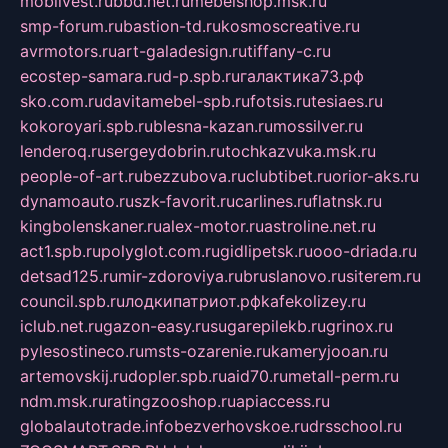
mobilvest.ru
bbd.net.ru
mebelshop.msk.ru
smp-forum.ru
bastion-td.ru
kosmoscreative.ru
avrmotors.ru
art-galadesign.ru
tiffany-c.ru
ecostep-samara.ru
d-p.spb.ru
галактика73.рф
sko.com.ru
davitamebel-spb.ru
fotsis.ru
tesiaes.ru
kokoroyari.spb.ru
blesna-kazan.ru
mossilver.ru
lenderoq.ru
sergeydobrin.ru
tochkazvuka.msk.ru
people-of-art.ru
bezzubova.ru
clubtibet.ru
orior-aks.ru
dynamoauto.ru
szk-favorit.ru
carlines.ru
flatnsk.ru
kingbolenskaner.ru
alex-motor.ru
astroline.net.ru
act1.spb.ru
polyglot.com.ru
gidlipetsk.ru
ooo-driada.ru
detsad125.ru
mir-zdoroviya.ru
bruslanovo.ru
siterem.ru
council.spb.ru
лодкипатриот.рф
kafekolizey.ru
iclub.net.ru
gazon-easy.ru
sugarepilekb.ru
grinox.ru
pylesostineco.ru
msts-ozarenie.ru
kameryjooan.ru
artemovskij.ru
dopler.spb.ru
aid70.ru
metall-perm.ru
ndm.msk.ru
ratingzooshop.ru
apiaccess.ru
globalautotrade.info
bezverhovskoe.ru
drsschool.ru