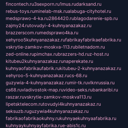
fincontech.ru
3sexporn.ru
1mus.ru
darksand.ru
rebus-toys.ru
minelab-msk.ru
alabuga-cityhotel.ru
medsprawo-4-ka.ru
2864420.ru
blagodarenie-spb.ru
zajmy24.ru
tovudyi-4-kuhnyanazakaz.ru
brazzerscom.ru
medsprawo4ka.ru
xehyroo5kuhnyanazakaz.ru
fabrikayfabrikaefabrika.ru
vskrytie-zamkov-moskva-113.ru
biletnadom.ru
zed-online.ru
pimchax.ru
brazzers-hd.ru
z-host.ru
kitubeu2kuhnyanazakaz.ru
naperekate.ru
kuhnyaofabrikaufabrik.ru
kitubeu-2-kuhnyanazakaz.ru
xehyroo-5-kuhnyanazakaz.ru
cs-68.ru
guzywia-4-kuhnyanazakaz.ru
mir-tk.ru
vlknrussia.ru
cs68.ru
vladivostok-map.ru
video-seks.ru
bankaribi.ru
raszar.ru
vskrytie-zamkov-moskva113.ru
lipetsktelecom.ru
tovudyi4kuhnyanazakaz.ru
seksuzb.ru
guzywia4kuhnyanazakaz.ru
fabrikaofabrikaokuhny.ru
kuhnyaekuhnyaafabrika.ru
kuhnyaykuhnyayfabrika.ru
e-abis1c.ru