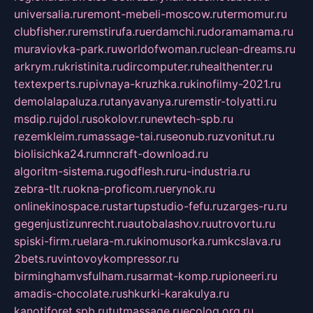
universalia.ru
remont-mebeli-moscow.ru
termomur.ru
clubfisher.ru
remstirufa.ru
erdamchi.ru
doramamama.ru
muraviovka-park.ru
worldofwoman.ru
clean-dreams.ru
arkrym.ru
kristinita.ru
dircomputer.ru
healthenter.ru
textexperts.ru
pivnaya-kruzhka.ru
kinofilmy-2021.ru
demolalapaluza.ru
tanyavanya.ru
remstir-tolyatti.ru
msdip.ru
jdol.ru
sokolovr.ru
newtech-spb.ru
rezemkleim.ru
massage-tai.ru
seonub.ru
zvonitut.ru
biolisichka24.ru
mncraft-download.ru
algoritm-sistema.ru
godflesh.ru
ru-industria.ru
zebra-tlt.ru
okna-proficom.ru
erynok.ru
onlinekinospace.ru
startupstudio-fefu.ru
zarges-ru.ru
gegenjustizunrecht.ru
autobalashov.ru
utrovortu.ru
spiski-firm.ru
elara-m.ru
kinomusorka.ru
mkcslava.ru
2bets.ru
vintovoykompressor.ru
birminghamvsfulham.ru
sarmat-komp.ru
pioneeri.ru
amadis-chocolate.ru
shkurki-karakulya.ru
kanotiforet.spb.ru
tutmassage.ru
ecolog.org.ru