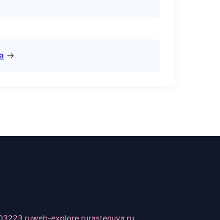
а
→
03223.ru
web-explore.ru
rastenuya.ru