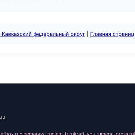
-Кавказский федеральный округ
|
Главная страниц
сии
eetbox.ru
cinemapost.ru
ciam-fr.ru
kraft-you.ru
mega-press.ru