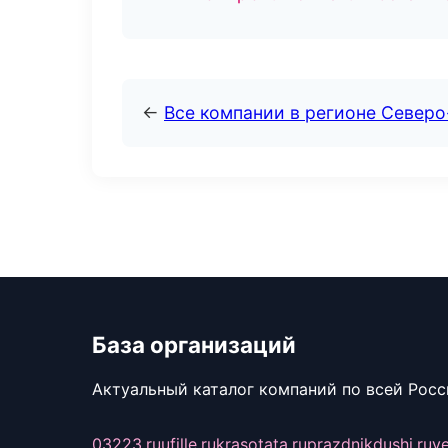
←
Все компании в регионе Северо
База организаций
Актуальный каталог компаний по всей Рос
03223.ru
ufille.ru
krasotata.ru
prazdnikdushi.ru
v