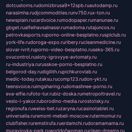
dotcustoms.ru
domizbrusa9x12spb.ru
autodamp.ru
narasimha.ru
djcommodities.ru
nv750.ru
x-ton.ru
newsplain.ru
cardvoice.ru
modopaper.ru
manunae.ru
gbget.ru
alfeihavsalnassr.ru
madoma.ru
tajuncos.ru
petrovkasports.ru
porno-online-besplatno.ru
splclub.ru
york-life.ru
doroga-expo.ru
ribery.ru
cleanmedicine.ru
slovar-ivrit.ru
porno-video-besplatno.ru
seks-365.ru
ovucontrol.ru
sloty-igrovyye-avtomaty.ru
ru-industriya.ru
russkoe-porno-besplatno.ru
belgorod-day.ru
digilith.ru
pichkurovlab.ru
medic-today.ru
taksu.ru
comp123.ru
don-ykt.ru
teensvoice.ru
imgsharing.ru
domashnee-porno.ru
eva-elfie.ru
foto-tur.ru
biz-doska.ru
metropoltravel.ru
veslo-i-yakor.ru
borodino-media.ru
rostotsky.ru
regionufa.ru
weiss-bet.ru
zaryna.ru
casinotablet.ru
universalia.ru
remont-mebeli-moscow.ru
termomur.ru
clubfisher.ru
remstirufa.ru
erdamchi.ru
doramamama.ru
muraviovka-park.ru
worldofwoman.ru
clean-dreams.ru