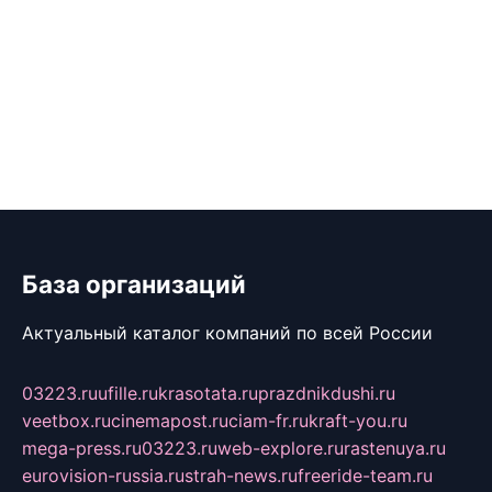
База организаций
Актуальный каталог компаний по всей России
03223.ru
ufille.ru
krasotata.ru
prazdnikdushi.ru
veetbox.ru
cinemapost.ru
ciam-fr.ru
kraft-you.ru
mega-press.ru
03223.ru
web-explore.ru
rastenuya.ru
eurovision-russia.ru
strah-news.ru
freeride-team.ru