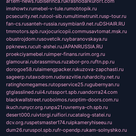
artem-news.ru
biserinca.ru
krasnodarkurort.com
imshowtv.ru
mebel-v-tule.ru
mobtopik.ru
pcsecurity.net.ru
tool-sib.ru
multimetrunit.ru
sp-tour.ru
fan-cs.ru
santeh-russia.ru
symbian9.net.ru
DSHAIR.RU
tmmotors.spb.ru
xjocuricopii.com
musavtomat.msk.ru
obustrojdom.ru
sovetcik.ru
ybaranovskaya.ru
ppknews.ru
cult-alshei.ru
JAPANRUSSIA.RU
proekciyamebel.ru
imper-finans.ru
rim.org.ru
glamourai.ru
brassminus.ru
zabor-pro.ru
ftn.pp.ru
dorogoe58.ru
laimengpacker.ru
kuzova-zapchasti.ru
sageerp.ru
taxodrom.ru
dsrazvitie.ru
hardcity.net.ru
ratinghomegames.ru
topservice25.ru
gubernyan.ru
gtglasslined.ru
ii4.ru
tssport.spb.ru
andorra24.com
blackwallstreet.ru
oboimos.ru
optim-doors.com.ru
ikuch.ru
nycr.org.ru
npa21.ru
vremya-ch.spb.ru
desert000.ru
ivtorgi.ru
ifiori.ru
catalog-statei.ru
dcv.org.ru
spetsmaster174.ru
ipkameryhiseeu.ru
dum26.ru
ruspol.spb.ru
fr-opendp.ru
kam-solnyshko.ru