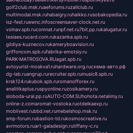
golf2club.msk.ru
aeforums.ru
zallclub.ru
multimodal.msk.ru
habaigry.ru
haikko.ru
sobakopedia.ru
isz-fest.ru
ewnc.info
screensaver-clock.net.ru
volnav.spb.ru
comnat.ru
npf.net.ru
7bit.pp.ru
kalugatur.ru
tesiaes.ru
card.com.ru
kazanka.spb.ru
gildiya-kuznecov.ru
kameryboavision.ru
griffoncom.spb.ru
fabrika-emotsiy.ru
PARK-MATROSOVA.RU
agat.spb.ru
avtoyurist-moskva1.ru
hardware.org.ru
схема-авто.рф
dg-lab.ru
angrup.ru
recruiter.spb.ru
music8.spb.ru
krsk124.ru
kubok.spb.ru
romanofforex.ru
analitikaplus.ru
spyonline.ru
zosikamery.ru
sloboda-ural.pp.ru
AUTO-COM.SU
hohota.net
alimy.ru
online-z.com
aromat-vostoka.ru
otdelkaexp.ru
mobilvest.ru
bbd.net.ru
mebelshop.msk.ru
smp-forum.ru
bastion-td.ru
kosmoscreative.ru
avrmotors.ru
art-galadesign.ru
tiffany-c.ru