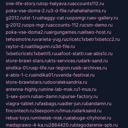
one-life-story.ru
top-halyava.ru
accounts112.ru
poka-vse-doma-2.ru
3-d-file.ru
hahahaharms.ru
g2012.ru
tst-1.ru
shaggy-cat.ru
opsmgr.ru
ev-gallery.ru
g-2012.ru
ops-mgr.ru
accounts-112.ru
csm-demo.ru
poka-vse-doma2.ru
airgungames.ru
allseo-host.ru
tehosmotre.ru
varieta-yug.ru
cricetc1xbetr1xbetcc2.ru
raytor-d.ru
atillagunn.ru
3d-file.ru
1xbeticricetc1xbetti5.ru
uafoot-statti.ru
e-abis1c.ru
store-brawl-stars.ru
kts-services.ru
dark-sand.ru
sindika-01.ru
sp-life.ru
x-legion.ru
sib-archives.ru
e-abis-1-c.ru
sindika01.ru
venda-festival.ru
store-brawlstars.ru
dooraleksandria.ru
antenna-highly.ru
mine-lab-msk.ru
1-mus.ru
3-sex-porn.ru
ban-damn.ru
purse-factory.ru
viagra-tablet.ru
fasbags.ru
adler-jun.ru
bandamn.ru
fincontech.ru
3sexporn.ru
1mus.ru
darksand.ru
rebus-toys.ru
minelab-msk.ru
alabuga-cityhotel.ru
medsprawo-4-ka.ru
2864420.ru
blagodarenie-spb.ru