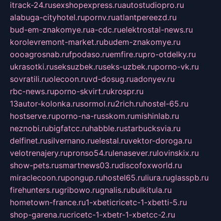
itrack-24.ru
sexshopexpress.ru
autostudiopro.ru
alabuga-cityhotel.ru
pornv.ru
atlantpereezd.ru
bud-em-znakomye.ru
a-cdc.ru
elektrostal-news.ru
korolevremont-market.ru
budem-znakomye.ru
oooagrosnab.ru
fpodaso.ru
emfire.ru
pro-otdelky.ru
ukrasotki.ru
seksuzbek.ru
seks-uzbek.ru
porno-vk.ru
sovratili.ru
olecoon.ru
vd-dosug.ru
adonyev.ru
rbc-news.ru
porno-skvirt.ru
krospr.ru
13autor-kolonka.ru
sormol.ru
2rich.ru
hostel-65.ru
hostserve.ru
porno-na-russkom.ru
mishinlab.ru
neznobi.ru
bigfatcc.ru
habble.ru
starbucksvia.ru
delfinet.ru
silvernano.ru
elestal.ru
vektor-doroga.ru
velotrenajery.ru
pronso54.ru
lenasever.ru
lovinskix.ru
show-pets.ru
smartnews03.ru
discofoxworld.ru
miraclecoon.ru
pongup.ru
hostel65.ru
liura.ru
glasspb.ru
firehunters.ru
gribowo.ru
gnalis.ru
bulkitula.ru
hometown-france.ru
1-xbeticricetc-1-xbetti-5.ru
shop-garena.ru
cricetc-1-xbetr-1-xbetcc-2.ru