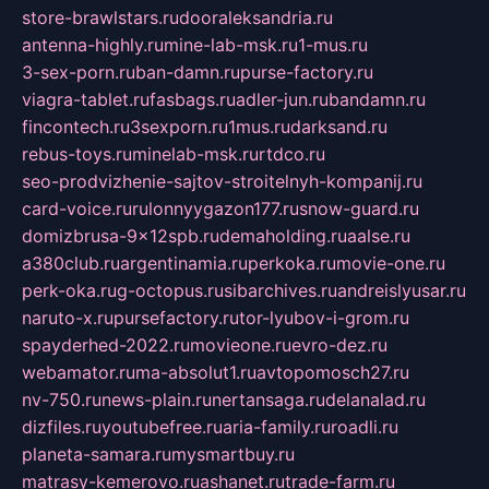
store-brawlstars.ru
dooraleksandria.ru
antenna-highly.ru
mine-lab-msk.ru
1-mus.ru
3-sex-porn.ru
ban-damn.ru
purse-factory.ru
viagra-tablet.ru
fasbags.ru
adler-jun.ru
bandamn.ru
fincontech.ru
3sexporn.ru
1mus.ru
darksand.ru
rebus-toys.ru
minelab-msk.ru
rtdco.ru
seo-prodvizhenie-sajtov-stroitelnyh-kompanij.ru
card-voice.ru
rulonnyygazon177.ru
snow-guard.ru
domizbrusa-9x12spb.ru
demaholding.ru
aalse.ru
a380club.ru
argentinamia.ru
perkoka.ru
movie-one.ru
perk-oka.ru
g-octopus.ru
sibarchives.ru
andreislyusar.ru
naruto-x.ru
pursefactory.ru
tor-lyubov-i-grom.ru
spayderhed-2022.ru
movieone.ru
evro-dez.ru
webamator.ru
ma-absolut1.ru
avtopomosch27.ru
nv-750.ru
news-plain.ru
nertansaga.ru
delanalad.ru
dizfiles.ru
youtubefree.ru
aria-family.ru
roadli.ru
planeta-samara.ru
mysmartbuy.ru
matrasy-kemerovo.ru
ashanet.ru
trade-farm.ru