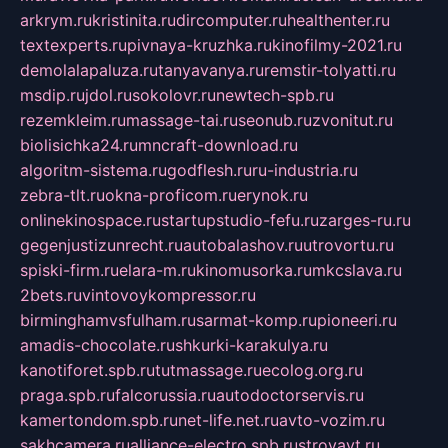
arkrym.ru
kristinita.ru
dircomputer.ru
healthenter.ru
textexperts.ru
pivnaya-kruzhka.ru
kinofilmy-2021.ru
demolalapaluza.ru
tanyavanya.ru
remstir-tolyatti.ru
msdip.ru
jdol.ru
sokolovr.ru
newtech-spb.ru
rezemkleim.ru
massage-tai.ru
seonub.ru
zvonitut.ru
biolisichka24.ru
mncraft-download.ru
algoritm-sistema.ru
godflesh.ru
ru-industria.ru
zebra-tlt.ru
okna-proficom.ru
erynok.ru
onlinekinospace.ru
startupstudio-fefu.ru
zarges-ru.ru
gegenjustizunrecht.ru
autobalashov.ru
utrovortu.ru
spiski-firm.ru
elara-m.ru
kinomusorka.ru
mkcslava.ru
2bets.ru
vintovoykompressor.ru
birminghamvsfulham.ru
sarmat-komp.ru
pioneeri.ru
amadis-chocolate.ru
shkurki-karakulya.ru
kanotiforet.spb.ru
tutmassage.ru
ecolog.org.ru
praga.spb.ru
falcorussia.ru
autodoctorservis.ru
kamertondom.spb.ru
net-life.net.ru
avto-vozim.ru
sakhcamera.ru
alliance-electro.spb.ru
stroyavt.ru