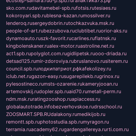
ecostep-samara.ru
d-p.spb.ru
галактика73.рф
sko.com.ru
davitamebel-spb.ru
fotsis.ru
tesiaes.ru
kokoroyari.spb.ru
blesna-kazan.ru
mossilver.ru
lenderoq.ru
sergeydobrin.ru
tochkazvuka.msk.ru
people-of-art.ru
bezzubova.ru
clubtibet.ru
orior-aks.ru
dynamoauto.ru
szk-favorit.ru
carlines.ru
flatnsk.ru
kingbolenskaner.ru
alex-motor.ru
astroline.net.ru
act1.spb.ru
polyglot.com.ru
gidlipetsk.ru
ooo-driada.ru
detsad125.ru
mir-zdoroviya.ru
bruslanovo.ru
siterem.ru
council.spb.ru
лодкипатриот.рф
kafekolizey.ru
iclub.net.ru
gazon-easy.ru
sugarepilekb.ru
grinox.ru
pylesostineco.ru
msts-ozarenie.ru
kameryjooan.ru
artemovskij.ru
dopler.spb.ru
aid70.ru
metall-perm.ru
ndm.msk.ru
ratingzooshop.ru
apiaccess.ru
globalautotrade.info
bezverhovskoe.ru
drsschool.ru
ZOOSMART.SPB.RU
dalakony.ru
medikijob.ru
remontt.spb.ru
photostudia.spb.ru
myragon.ru
terramia.ru
academy62.ru
gardengallereya.ru
rti.com.ru