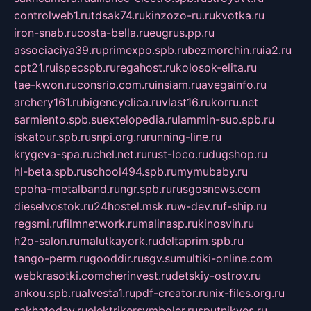
controlweb1.ru
tdsak74.ru
kinzozo-ru.ru
kvotka.ru
iron-snab.ru
costa-bella.ru
eugrus.pp.ru
associaciya39.ru
primexpo.spb.ru
bezmorchin.ru
ia2.ru
cpt21.ru
ispecspb.ru
regahost.ru
kolosok-elita.ru
tae-kwon.ru
consrio.com.ru
insiam.ru
avegainfo.ru
archery161.ru
bigencyclica.ru
vlast16.ru
korru.net
sarmiento.spb.su
extelopedia.ru
lammin-suo.spb.ru
iskatour.spb.ru
snpi.org.ru
running-line.ru
krygeva-spa.ru
chel.net.ru
rust-loco.ru
dugshop.ru
hl-beta.spb.ru
school494.spb.ru
mymubaby.ru
epoha-metalband.ru
ngr.spb.ru
rusgosnews.com
dieselvostok.ru
24hostel.msk.ru
w-dev.ru
f-ship.ru
regsmi.ru
filmnetwork.ru
malinasp.ru
kinosvin.ru
h2o-salon.ru
malutkayork.ru
deltaprim.spb.ru
tango-perm.ru
gooddir.ru
sgv.su
multiki-online.com
webkrasotki.com
cherinvest.ru
detskiy-ostrov.ru
ankou.spb.ru
alvesta1.ru
pdf-creator.ru
nix-files.org.ru
sakhatoday.ru
elektrikersymboler.ru
sputnikyes.ru