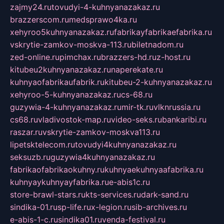
zajmy24.ru
tovudyi-4-kuhnyanazakaz.ru
brazzerscom.ru
medsprawo4ka.ru
xehyroo5kuhnyanazakaz.ru
fabrikayfabrikaefabrika.ru
vskrytie-zamkov-moskva-113.ru
biletnadom.ru
zed-online.ru
pimchax.ru
brazzers-hd.ru
z-host.ru
kitubeu2kuhnyanazakaz.ru
naperekate.ru
kuhnyaofabrikaufabrik.ru
kitubeu-2-kuhnyanazakaz.ru
xehyroo-5-kuhnyanazakaz.ru
cs-68.ru
guzywia-4-kuhnyanazakaz.ru
mir-tk.ru
vlknrussia.ru
cs68.ru
vladivostok-map.ru
video-seks.ru
bankaribi.ru
raszar.ru
vskrytie-zamkov-moskva113.ru
lipetsktelecom.ru
tovudyi4kuhnyanazakaz.ru
seksuzb.ru
guzywia4kuhnyanazakaz.ru
fabrikaofabrikaokuhny.ru
kuhnyaekuhnyaafabrika.ru
kuhnyaykuhnyayfabrika.ru
e-abis1c.ru
store-brawl-stars.ru
kts-services.ru
dark-sand.ru
sindika-01.ru
sp-life.ru
x-legion.ru
sib-archives.ru
e-abis-1-c.ru
sindika01.ru
venda-festival.ru