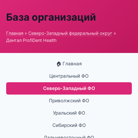
База организаций
Главная
»
Северо-Западный федеральный округ
»
Дентал ProfiDent Health
🏠 Главная
Центральный ФО
Северо-Западный ФО
Приволжский ФО
Уральский ФО
Сибирский ФО
Дальневосточный ФО