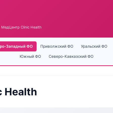
 МедЦентр Clinic Health
ро-Западный ФО
Приволжский ФО
Уральский ФО
Южный ФО
Северо-Кавказский ФО
 Health