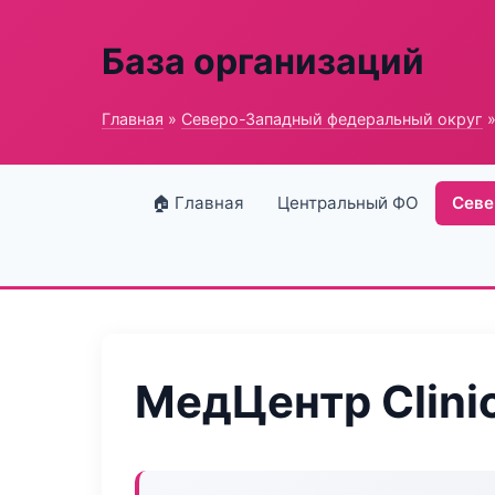
База организаций
Главная
»
Северо-Западный федеральный округ
»
🏠 Главная
Центральный ФО
Севе
МедЦентр Clinic