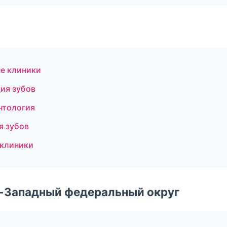
е клиники
ия зубов
нтология
я зубов
 клиники
о-Западный федеральный округ