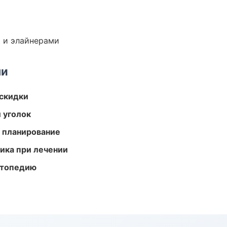
 и элайнерами
ми
скидки
 уголок
 планирование
тика при лечении
ортопедию