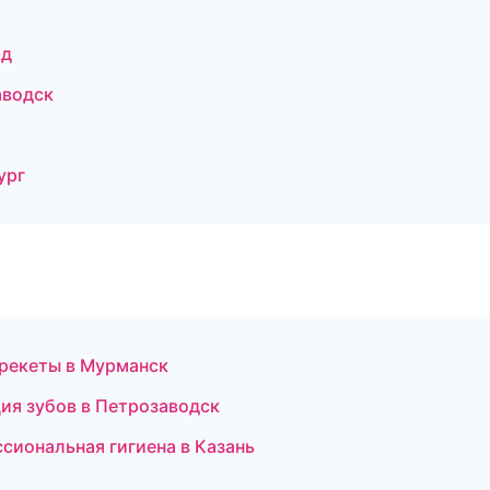
ад
аводск
ург
брекеты в Мурманск
ия зубов в Петрозаводск
сиональная гигиена в Казань