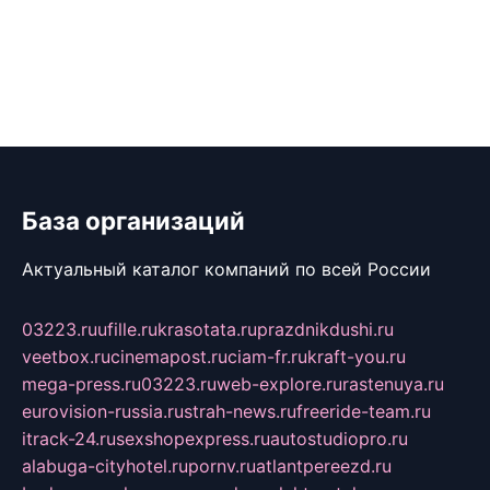
База организаций
Актуальный каталог компаний по всей России
03223.ru
ufille.ru
krasotata.ru
prazdnikdushi.ru
veetbox.ru
cinemapost.ru
ciam-fr.ru
kraft-you.ru
mega-press.ru
03223.ru
web-explore.ru
rastenuya.ru
eurovision-russia.ru
strah-news.ru
freeride-team.ru
itrack-24.ru
sexshopexpress.ru
autostudiopro.ru
alabuga-cityhotel.ru
pornv.ru
atlantpereezd.ru