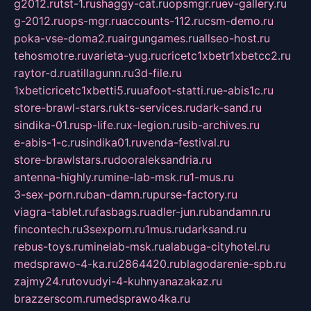
g2012.ru
tst-1.ru
shaggy-cat.ru
opsmgr.ru
ev-gallery.ru
g-2012.ru
ops-mgr.ru
accounts-112.ru
csm-demo.ru
poka-vse-doma2.ru
airgungames.ru
allseo-host.ru
tehosmotre.ru
varieta-yug.ru
cricetc1xbetr1xbetcc2.ru
raytor-d.ru
atillagunn.ru
3d-file.ru
1xbeticricetc1xbetti5.ru
uafoot-statti.ru
e-abis1c.ru
store-brawl-stars.ru
kts-services.ru
dark-sand.ru
sindika-01.ru
sp-life.ru
x-legion.ru
sib-archives.ru
e-abis-1-c.ru
sindika01.ru
venda-festival.ru
store-brawlstars.ru
dooraleksandria.ru
antenna-highly.ru
mine-lab-msk.ru
1-mus.ru
3-sex-porn.ru
ban-damn.ru
purse-factory.ru
viagra-tablet.ru
fasbags.ru
adler-jun.ru
bandamn.ru
fincontech.ru
3sexporn.ru
1mus.ru
darksand.ru
rebus-toys.ru
minelab-msk.ru
alabuga-cityhotel.ru
medsprawo-4-ka.ru
2864420.ru
blagodarenie-spb.ru
zajmy24.ru
tovudyi-4-kuhnyanazakaz.ru
brazzerscom.ru
medsprawo4ka.ru