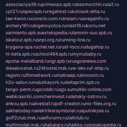
associaciya39.ru
primexpo.spb.ru
bezmorchin.ru
ia2.ru
cpt21.ru
ispecspb.ru
regahost.ru
kolosok-elita.ru
tae-kwon.ru
consrio.com.ru
insiam.ru
avegainfo.ru
archery161.ru
bigencyclica.ru
vlast16.ru
korru.net
sarmiento.spb.su
extelopedia.ru
lammin-suo.spb.ru
iskatour.spb.ru
snpi.org.ru
running-line.ru
krygeva-spa.ru
chel.net.ru
rust-loco.ru
dugshop.ru
hl-beta.spb.ru
school494.spb.ru
mymubaby.ru
epoha-metalband.ru
ngr.spb.ru
rusgosnews.com
dieselvostok.ru
24hostel.msk.ru
w-dev.ru
f-ship.ru
regsmi.ru
filmnetwork.ru
malinasp.ru
kinosvin.ru
h2o-salon.ru
malutkayork.ru
deltaprim.spb.ru
tango-perm.ru
gooddir.ru
sgv.su
multiki-online.com
webkrasotki.com
cherinvest.ru
detskiy-ostrov.ru
ankou.spb.ru
alvesta1.ru
pdf-creator.ru
nix-files.org.ru
sakhatoday.ru
elektrikersymboler.ru
sputnikyes.ru
golf2club.msk.ru
aeforums.ru
zallclub.ru
multimodal.msk.ru
habaigry.ru
haikko.ru
sobakopedia.ru