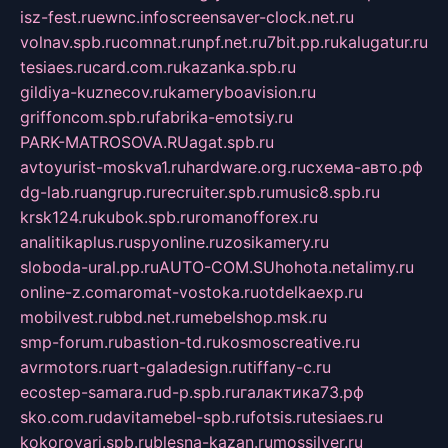
isz-fest.ru
ewnc.info
screensaver-clock.net.ru
volnav.spb.ru
comnat.ru
npf.net.ru
7bit.pp.ru
kalugatur.ru
tesiaes.ru
card.com.ru
kazanka.spb.ru
gildiya-kuznecov.ru
kameryboavision.ru
griffoncom.spb.ru
fabrika-emotsiy.ru
PARK-MATROSOVA.RU
agat.spb.ru
avtoyurist-moskva1.ru
hardware.org.ru
схема-авто.рф
dg-lab.ru
angrup.ru
recruiter.spb.ru
music8.spb.ru
krsk124.ru
kubok.spb.ru
romanofforex.ru
analitikaplus.ru
spyonline.ru
zosikamery.ru
sloboda-ural.pp.ru
AUTO-COM.SU
hohota.net
alimy.ru
online-z.com
aromat-vostoka.ru
otdelkaexp.ru
mobilvest.ru
bbd.net.ru
mebelshop.msk.ru
smp-forum.ru
bastion-td.ru
kosmoscreative.ru
avrmotors.ru
art-galadesign.ru
tiffany-c.ru
ecostep-samara.ru
d-p.spb.ru
галактика73.рф
sko.com.ru
davitamebel-spb.ru
fotsis.ru
tesiaes.ru
kokoroyari.spb.ru
blesna-kazan.ru
mossilver.ru