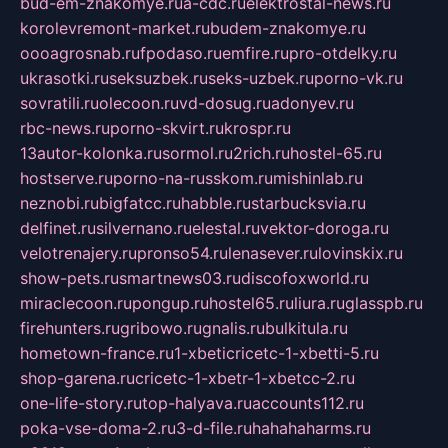
bud-em-znakomye.ru
a-cdc.ru
elektrostal-news.ru
korolevremont-market.ru
budem-znakomye.ru
oooagrosnab.ru
fpodaso.ru
emfire.ru
pro-otdelky.ru
ukrasotki.ru
seksuzbek.ru
seks-uzbek.ru
porno-vk.ru
sovratili.ru
olecoon.ru
vd-dosug.ru
adonyev.ru
rbc-news.ru
porno-skvirt.ru
krospr.ru
13autor-kolonka.ru
sormol.ru
2rich.ru
hostel-65.ru
hostserve.ru
porno-na-russkom.ru
mishinlab.ru
neznobi.ru
bigfatcc.ru
habble.ru
starbucksvia.ru
delfinet.ru
silvernano.ru
elestal.ru
vektor-doroga.ru
velotrenajery.ru
pronso54.ru
lenasever.ru
lovinskix.ru
show-pets.ru
smartnews03.ru
discofoxworld.ru
miraclecoon.ru
pongup.ru
hostel65.ru
liura.ru
glasspb.ru
firehunters.ru
gribowo.ru
gnalis.ru
bulkitula.ru
hometown-france.ru
1-xbeticricetc-1-xbetti-5.ru
shop-garena.ru
cricetc-1-xbetr-1-xbetcc-2.ru
one-life-story.ru
top-halyava.ru
accounts112.ru
poka-vse-doma-2.ru
3-d-file.ru
hahahaharms.ru