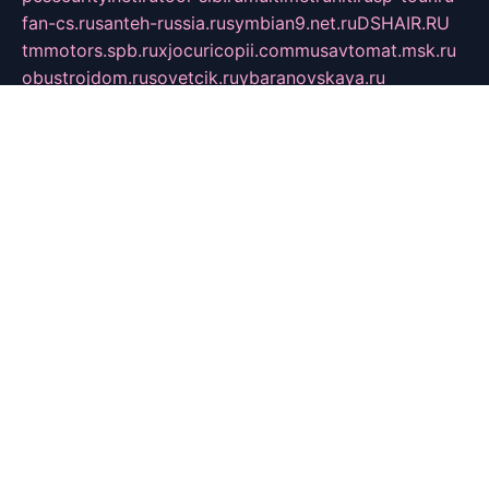
fan-cs.ru
santeh-russia.ru
symbian9.net.ru
DSHAIR.RU
tmmotors.spb.ru
xjocuricopii.com
musavtomat.msk.ru
obustrojdom.ru
sovetcik.ru
ybaranovskaya.ru
ppknews.ru
cult-alshei.ru
JAPANRUSSIA.RU
proekciyamebel.ru
imper-finans.ru
rim.org.ru
glamourai.ru
brassminus.ru
zabor-pro.ru
ftn.pp.ru
dorogoe58.ru
laimengpacker.ru
kuzova-zapchasti.ru
sageerp.ru
taxodrom.ru
dsrazvitie.ru
hardcity.net.ru
ratinghomegames.ru
topservice25.ru
gubernyan.ru
gtglasslined.ru
ii4.ru
tssport.spb.ru
andorra24.com
blackwallstreet.ru
oboimos.ru
optim-doors.com.ru
ikuch.ru
nycr.org.ru
npa21.ru
vremya-ch.spb.ru
desert000.ru
ivtorgi.ru
ifiori.ru
catalog-statei.ru
dcv.org.ru
spetsmaster174.ru
ipkameryhiseeu.ru
dum26.ru
ruspol.spb.ru
fr-opendp.ru
kam-solnyshko.ru
cheyenne-arapaho.ru
sevzapmetal.spb.ru
ted-lapidus.spb.ru
parasite-eliminator.ru
sigma-complete.ru
modernworld.ru
dama-moda.ru