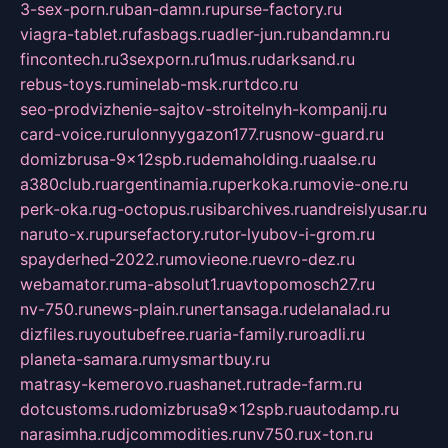
3-sex-porn.ru
ban-damn.ru
purse-factory.ru
viagra-tablet.ru
fasbags.ru
adler-jun.ru
bandamn.ru
fincontech.ru
3sexporn.ru
1mus.ru
darksand.ru
rebus-toys.ru
minelab-msk.ru
rtdco.ru
seo-prodvizhenie-sajtov-stroitelnyh-kompanij.ru
card-voice.ru
rulonnyygazon177.ru
snow-guard.ru
domizbrusa-9x12spb.ru
demaholding.ru
aalse.ru
a380club.ru
argentinamia.ru
perkoka.ru
movie-one.ru
perk-oka.ru
g-octopus.ru
sibarchives.ru
andreislyusar.ru
naruto-x.ru
pursefactory.ru
tor-lyubov-i-grom.ru
spayderhed-2022.ru
movieone.ru
evro-dez.ru
webamator.ru
ma-absolut1.ru
avtopomosch27.ru
nv-750.ru
news-plain.ru
nertansaga.ru
delanalad.ru
dizfiles.ru
youtubefree.ru
aria-family.ru
roadli.ru
planeta-samara.ru
mysmartbuy.ru
matrasy-kemerovo.ru
ashanet.ru
trade-farm.ru
dotcustoms.ru
domizbrusa9x12spb.ru
autodamp.ru
narasimha.ru
djcommodities.ru
nv750.ru
x-ton.ru