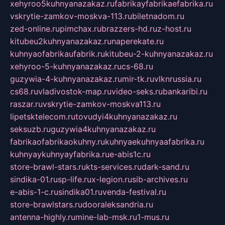
xehyroo5kuhnyanazakaz.ru
fabrikayfabrikaefabrika.ru
vskrytie-zamkov-moskva-113.ru
biletnadom.ru
zed-online.ru
pimchax.ru
brazzers-hd.ru
z-host.ru
kitubeu2kuhnyanazakaz.ru
naperekate.ru
kuhnyaofabrikaufabrik.ru
kitubeu-2-kuhnyanazakaz.ru
xehyroo-5-kuhnyanazakaz.ru
cs-68.ru
guzywia-4-kuhnyanazakaz.ru
mir-tk.ru
vlknrussia.ru
cs68.ru
vladivostok-map.ru
video-seks.ru
bankaribi.ru
raszar.ru
vskrytie-zamkov-moskva113.ru
lipetsktelecom.ru
tovudyi4kuhnyanazakaz.ru
seksuzb.ru
guzywia4kuhnyanazakaz.ru
fabrikaofabrikaokuhny.ru
kuhnyaekuhnyaafabrika.ru
kuhnyaykuhnyayfabrika.ru
e-abis1c.ru
store-brawl-stars.ru
kts-services.ru
dark-sand.ru
sindika-01.ru
sp-life.ru
x-legion.ru
sib-archives.ru
e-abis-1-c.ru
sindika01.ru
venda-festival.ru
store-brawlstars.ru
dooraleksandria.ru
antenna-highly.ru
mine-lab-msk.ru
1-mus.ru