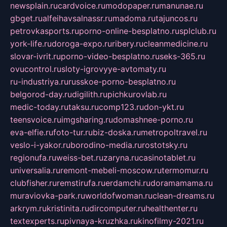
newsplain.ru
cardvoice.ru
modopaper.ru
manunae.ru
gbget.ru
alfeihavsalnassr.ru
madoma.ru
tajuncos.ru
petrovkasports.ru
porno-online-besplatno.ru
splclub.ru
york-life.ru
doroga-expo.ru
ribery.ru
cleanmedicine.ru
slovar-ivrit.ru
porno-video-besplatno.ru
seks-365.ru
ovucontrol.ru
sloty-igrovyye-avtomaty.ru
ru-industriya.ru
russkoe-porno-besplatno.ru
belgorod-day.ru
digilith.ru
pichkurovlab.ru
medic-today.ru
taksu.ru
comp123.ru
don-ykt.ru
teensvoice.ru
imgsharing.ru
domashnee-porno.ru
eva-elfie.ru
foto-tur.ru
biz-doska.ru
metropoltravel.ru
veslo-i-yakor.ru
borodino-media.ru
rostotsky.ru
regionufa.ru
weiss-bet.ru
zaryna.ru
casinotablet.ru
universalia.ru
remont-mebeli-moscow.ru
termomur.ru
clubfisher.ru
remstirufa.ru
erdamchi.ru
doramamama.ru
muraviovka-park.ru
worldofwoman.ru
clean-dreams.ru
arkrym.ru
kristinita.ru
dircomputer.ru
healthenter.ru
textexperts.ru
pivnaya-kruzhka.ru
kinofilmy-2021.ru