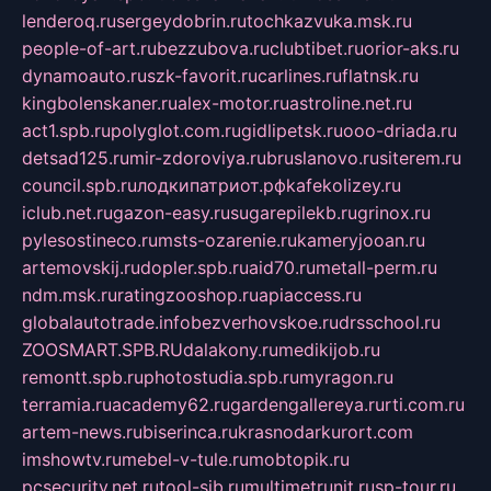
lenderoq.ru
sergeydobrin.ru
tochkazvuka.msk.ru
people-of-art.ru
bezzubova.ru
clubtibet.ru
orior-aks.ru
dynamoauto.ru
szk-favorit.ru
carlines.ru
flatnsk.ru
kingbolenskaner.ru
alex-motor.ru
astroline.net.ru
act1.spb.ru
polyglot.com.ru
gidlipetsk.ru
ooo-driada.ru
detsad125.ru
mir-zdoroviya.ru
bruslanovo.ru
siterem.ru
council.spb.ru
лодкипатриот.рф
kafekolizey.ru
iclub.net.ru
gazon-easy.ru
sugarepilekb.ru
grinox.ru
pylesostineco.ru
msts-ozarenie.ru
kameryjooan.ru
artemovskij.ru
dopler.spb.ru
aid70.ru
metall-perm.ru
ndm.msk.ru
ratingzooshop.ru
apiaccess.ru
globalautotrade.info
bezverhovskoe.ru
drsschool.ru
ZOOSMART.SPB.RU
dalakony.ru
medikijob.ru
remontt.spb.ru
photostudia.spb.ru
myragon.ru
terramia.ru
academy62.ru
gardengallereya.ru
rti.com.ru
artem-news.ru
biserinca.ru
krasnodarkurort.com
imshowtv.ru
mebel-v-tule.ru
mobtopik.ru
pcsecurity.net.ru
tool-sib.ru
multimetrunit.ru
sp-tour.ru