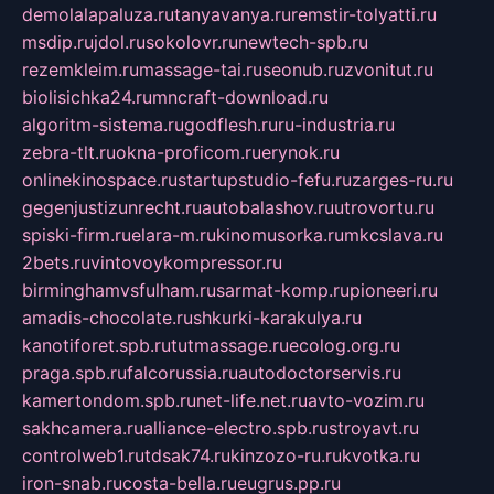
demolalapaluza.ru
tanyavanya.ru
remstir-tolyatti.ru
msdip.ru
jdol.ru
sokolovr.ru
newtech-spb.ru
rezemkleim.ru
massage-tai.ru
seonub.ru
zvonitut.ru
biolisichka24.ru
mncraft-download.ru
algoritm-sistema.ru
godflesh.ru
ru-industria.ru
zebra-tlt.ru
okna-proficom.ru
erynok.ru
onlinekinospace.ru
startupstudio-fefu.ru
zarges-ru.ru
gegenjustizunrecht.ru
autobalashov.ru
utrovortu.ru
spiski-firm.ru
elara-m.ru
kinomusorka.ru
mkcslava.ru
2bets.ru
vintovoykompressor.ru
birminghamvsfulham.ru
sarmat-komp.ru
pioneeri.ru
amadis-chocolate.ru
shkurki-karakulya.ru
kanotiforet.spb.ru
tutmassage.ru
ecolog.org.ru
praga.spb.ru
falcorussia.ru
autodoctorservis.ru
kamertondom.spb.ru
net-life.net.ru
avto-vozim.ru
sakhcamera.ru
alliance-electro.spb.ru
stroyavt.ru
controlweb1.ru
tdsak74.ru
kinzozo-ru.ru
kvotka.ru
iron-snab.ru
costa-bella.ru
eugrus.pp.ru