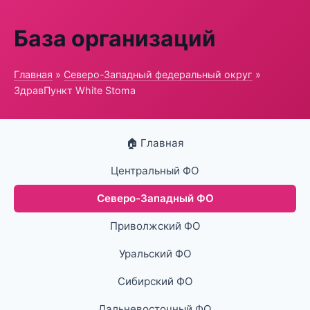
База организаций
Главная
»
Северо-Западный федеральный округ
»
ЗдравПункт White Stoma
🏠 Главная
Центральный ФО
Северо-Западный ФО
Приволжский ФО
Уральский ФО
Сибирский ФО
Дальневосточный ФО