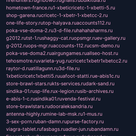
firehunters.ru
gribowo.ru
gnalis.ru
bulkitula.ru
hometown-france.ru
1-xbeticricetc-1-xbetti-5.ru
shop-garena.ru
cricetc-1-xbetr-1-xbetcc-2.ru
one-life-story.ru
top-halyava.ru
accounts112.ru
poka-vse-doma-2.ru
3-d-file.ru
hahahaharms.ru
g2012.ru
tst-1.ru
shaggy-cat.ru
opsmgr.ru
ev-gallery.ru
g-2012.ru
ops-mgr.ru
accounts-112.ru
csm-demo.ru
poka-vse-doma2.ru
airgungames.ru
allseo-host.ru
tehosmotre.ru
varieta-yug.ru
cricetc1xbetr1xbetcc2.ru
raytor-d.ru
atillagunn.ru
3d-file.ru
1xbeticricetc1xbetti5.ru
uafoot-statti.ru
e-abis1c.ru
store-brawl-stars.ru
kts-services.ru
dark-sand.ru
sindika-01.ru
sp-life.ru
x-legion.ru
sib-archives.ru
e-abis-1-c.ru
sindika01.ru
venda-festival.ru
store-brawlstars.ru
dooraleksandria.ru
antenna-highly.ru
mine-lab-msk.ru
1-mus.ru
3-sex-porn.ru
ban-damn.ru
purse-factory.ru
viagra-tablet.ru
fasbags.ru
adler-jun.ru
bandamn.ru