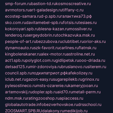
smp-forum.ru
bastion-td.ru
kosmoscreative.ru
avrmotors.ru
art-galadesign.ru
tiffany-c.ru
ecostep-samara.ru
d-p.spb.ru
галактика73.рф
sko.com.ru
davitamebel-spb.ru
fotsis.ru
tesiaes.ru
kokoroyari.spb.ru
blesna-kazan.ru
mossilver.ru
lenderoq.ru
sergeydobrin.ru
tochkazvuka.msk.ru
people-of-art.ru
bezzubova.ru
clubtibet.ru
orior-aks.ru
dynamoauto.ru
szk-favorit.ru
carlines.ru
flatnsk.ru
kingbolenskaner.ru
alex-motor.ru
astroline.net.ru
act1.spb.ru
polyglot.com.ru
gidlipetsk.ru
ooo-driada.ru
detsad125.ru
mir-zdoroviya.ru
bruslanovo.ru
siterem.ru
council.spb.ru
лодкипатриот.рф
kafekolizey.ru
iclub.net.ru
gazon-easy.ru
sugarepilekb.ru
grinox.ru
pylesostineco.ru
msts-ozarenie.ru
kameryjooan.ru
artemovskij.ru
dopler.spb.ru
aid70.ru
metall-perm.ru
ndm.msk.ru
ratingzooshop.ru
apiaccess.ru
globalautotrade.info
bezverhovskoe.ru
drsschool.ru
ZOOSMART.SPB.RU
dalakony.ru
medikijob.ru