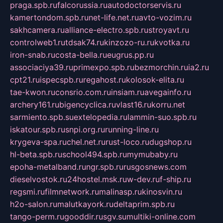
praga.spb.ru
falcorussia.ru
autodoctorservis.ru
kamertondom.spb.ru
net-life.net.ru
avto-vozim.ru
sakhcamera.ru
alliance-electro.spb.ru
stroyavt.ru
controlweb1.ru
tdsak74.ru
kinzozo-ru.ru
kvotka.ru
iron-snab.ru
costa-bella.ru
eugrus.pp.ru
associaciya39.ru
primexpo.spb.ru
bezmorchin.ru
ia2.ru
cpt21.ru
ispecspb.ru
regahost.ru
kolosok-elita.ru
tae-kwon.ru
consrio.com.ru
insiam.ru
avegainfo.ru
archery161.ru
bigencyclica.ru
vlast16.ru
korru.net
sarmiento.spb.su
extelopedia.ru
lammin-suo.spb.ru
iskatour.spb.ru
snpi.org.ru
running-line.ru
krygeva-spa.ru
chel.net.ru
rust-loco.ru
dugshop.ru
hl-beta.spb.ru
school494.spb.ru
mymubaby.ru
epoha-metalband.ru
ngr.spb.ru
rusgosnews.com
dieselvostok.ru
24hostel.msk.ru
w-dev.ru
f-ship.ru
regsmi.ru
filmnetwork.ru
malinasp.ru
kinosvin.ru
h2o-salon.ru
malutkayork.ru
deltaprim.spb.ru
tango-perm.ru
gooddir.ru
sgv.su
multiki-online.com