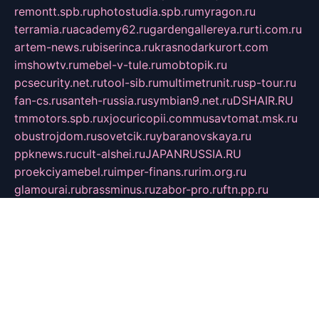
remontt.spb.ru
photostudia.spb.ru
myragon.ru
terramia.ru
academy62.ru
gardengallereya.ru
rti.com.ru
artem-news.ru
biserinca.ru
krasnodarkurort.com
imshowtv.ru
mebel-v-tule.ru
mobtopik.ru
pcsecurity.net.ru
tool-sib.ru
multimetrunit.ru
sp-tour.ru
fan-cs.ru
santeh-russia.ru
symbian9.net.ru
DSHAIR.RU
tmmotors.spb.ru
xjocuricopii.com
musavtomat.msk.ru
obustrojdom.ru
sovetcik.ru
ybaranovskaya.ru
ppknews.ru
cult-alshei.ru
JAPANRUSSIA.RU
proekciyamebel.ru
imper-finans.ru
rim.org.ru
glamourai.ru
brassminus.ru
zabor-pro.ru
ftn.pp.ru
dorogoe58.ru
laimengpacker.ru
kuzova-zapchasti.ru
sageerp.ru
taxodrom.ru
dsrazvitie.ru
hardcity.net.ru
ratinghomegames.ru
topservice25.ru
gubernyan.ru
gtglasslined.ru
ii4.ru
tssport.spb.ru
andorra24.com
blackwallstreet.ru
oboimos.ru
optim-doors.com.ru
ikuch.ru
nycr.org.ru
npa21.ru
vremya-ch.spb.ru
desert000.ru
ivtorgi.ru
ifiori.ru
catalog-statei.ru