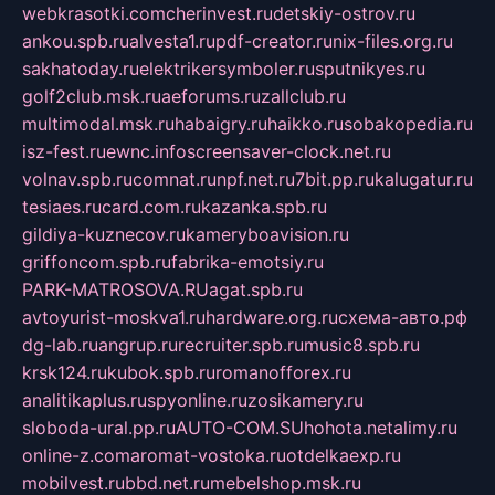
webkrasotki.com
cherinvest.ru
detskiy-ostrov.ru
ankou.spb.ru
alvesta1.ru
pdf-creator.ru
nix-files.org.ru
sakhatoday.ru
elektrikersymboler.ru
sputnikyes.ru
golf2club.msk.ru
aeforums.ru
zallclub.ru
multimodal.msk.ru
habaigry.ru
haikko.ru
sobakopedia.ru
isz-fest.ru
ewnc.info
screensaver-clock.net.ru
volnav.spb.ru
comnat.ru
npf.net.ru
7bit.pp.ru
kalugatur.ru
tesiaes.ru
card.com.ru
kazanka.spb.ru
gildiya-kuznecov.ru
kameryboavision.ru
griffoncom.spb.ru
fabrika-emotsiy.ru
PARK-MATROSOVA.RU
agat.spb.ru
avtoyurist-moskva1.ru
hardware.org.ru
схема-авто.рф
dg-lab.ru
angrup.ru
recruiter.spb.ru
music8.spb.ru
krsk124.ru
kubok.spb.ru
romanofforex.ru
analitikaplus.ru
spyonline.ru
zosikamery.ru
sloboda-ural.pp.ru
AUTO-COM.SU
hohota.net
alimy.ru
online-z.com
aromat-vostoka.ru
otdelkaexp.ru
mobilvest.ru
bbd.net.ru
mebelshop.msk.ru