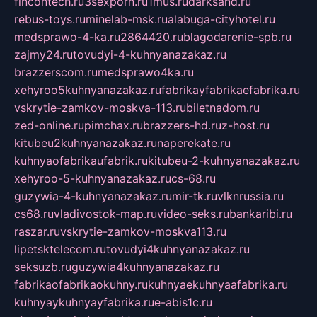
fincontech.ru
3sexporn.ru
1mus.ru
darksand.ru
rebus-toys.ru
minelab-msk.ru
alabuga-cityhotel.ru
medsprawo-4-ka.ru
2864420.ru
blagodarenie-spb.ru
zajmy24.ru
tovudyi-4-kuhnyanazakaz.ru
brazzerscom.ru
medsprawo4ka.ru
xehyroo5kuhnyanazakaz.ru
fabrikayfabrikaefabrika.ru
vskrytie-zamkov-moskva-113.ru
biletnadom.ru
zed-online.ru
pimchax.ru
brazzers-hd.ru
z-host.ru
kitubeu2kuhnyanazakaz.ru
naperekate.ru
kuhnyaofabrikaufabrik.ru
kitubeu-2-kuhnyanazakaz.ru
xehyroo-5-kuhnyanazakaz.ru
cs-68.ru
guzywia-4-kuhnyanazakaz.ru
mir-tk.ru
vlknrussia.ru
cs68.ru
vladivostok-map.ru
video-seks.ru
bankaribi.ru
raszar.ru
vskrytie-zamkov-moskva113.ru
lipetsktelecom.ru
tovudyi4kuhnyanazakaz.ru
seksuzb.ru
guzywia4kuhnyanazakaz.ru
fabrikaofabrikaokuhny.ru
kuhnyaekuhnyaafabrika.ru
kuhnyaykuhnyayfabrika.ru
e-abis1c.ru