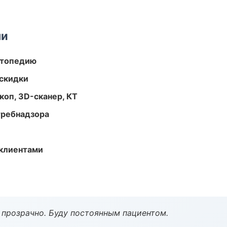
ми
ортопедию
скидки
оп, 3D-сканер, КТ
требнадзора
 клиентами
ё прозрачно. Буду постоянным пациентом.