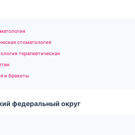
оматология
ическая стоматология
ология терапевтическая
тген
я и брекеты
ский федеральный округ