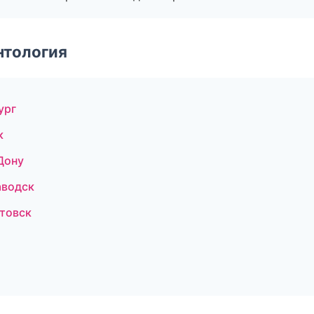
нтология
ург
к
Дону
аводск
товск