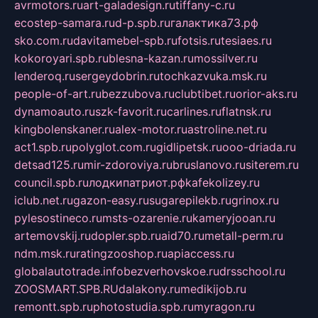
avrmotors.ru
art-galadesign.ru
tiffany-c.ru
ecostep-samara.ru
d-p.spb.ru
галактика73.рф
sko.com.ru
davitamebel-spb.ru
fotsis.ru
tesiaes.ru
kokoroyari.spb.ru
blesna-kazan.ru
mossilver.ru
lenderoq.ru
sergeydobrin.ru
tochkazvuka.msk.ru
people-of-art.ru
bezzubova.ru
clubtibet.ru
orior-aks.ru
dynamoauto.ru
szk-favorit.ru
carlines.ru
flatnsk.ru
kingbolenskaner.ru
alex-motor.ru
astroline.net.ru
act1.spb.ru
polyglot.com.ru
gidlipetsk.ru
ooo-driada.ru
detsad125.ru
mir-zdoroviya.ru
bruslanovo.ru
siterem.ru
council.spb.ru
лодкипатриот.рф
kafekolizey.ru
iclub.net.ru
gazon-easy.ru
sugarepilekb.ru
grinox.ru
pylesostineco.ru
msts-ozarenie.ru
kameryjooan.ru
artemovskij.ru
dopler.spb.ru
aid70.ru
metall-perm.ru
ndm.msk.ru
ratingzooshop.ru
apiaccess.ru
globalautotrade.info
bezverhovskoe.ru
drsschool.ru
ZOOSMART.SPB.RU
dalakony.ru
medikijob.ru
remontt.spb.ru
photostudia.spb.ru
myragon.ru