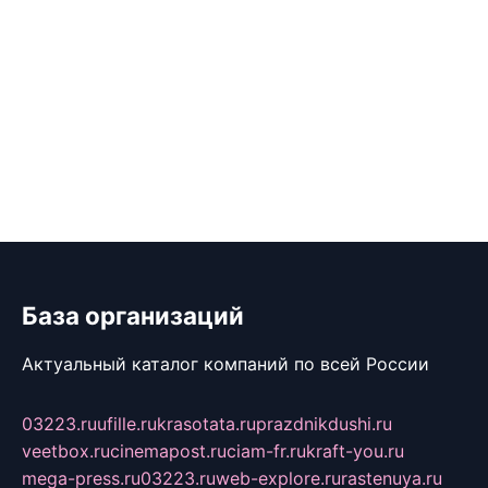
База организаций
Актуальный каталог компаний по всей России
03223.ru
ufille.ru
krasotata.ru
prazdnikdushi.ru
veetbox.ru
cinemapost.ru
ciam-fr.ru
kraft-you.ru
mega-press.ru
03223.ru
web-explore.ru
rastenuya.ru