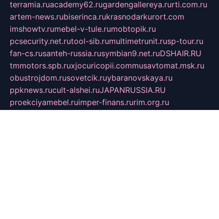
terramia.ru
academy62.ru
gardengallereya.ru
rti.com.ru
artem-news.ru
biserinca.ru
krasnodarkurort.com
imshowtv.ru
mebel-v-tule.ru
mobtopik.ru
pcsecurity.net.ru
tool-sib.ru
multimetrunit.ru
sp-tour.ru
fan-cs.ru
santeh-russia.ru
symbian9.net.ru
DSHAIR.RU
tmmotors.spb.ru
xjocuricopii.com
musavtomat.msk.ru
obustrojdom.ru
sovetcik.ru
ybaranovskaya.ru
ppknews.ru
cult-alshei.ru
JAPANRUSSIA.RU
proekciyamebel.ru
imper-finans.ru
rim.org.ru
glamourai.ru
brassminus.ru
zabor-pro.ru
ftn.pp.ru
dorogoe58.ru
laimengpacker.ru
kuzova-zapchasti.ru
sageerp.ru
taxodrom.ru
dsrazvitie.ru
hardcity.net.ru
ratinghomegames.ru
topservice25.ru
gubernyan.ru
gtglasslined.ru
ii4.ru
tssport.spb.ru
andorra24.com
blackwallstreet.ru
oboimos.ru
optim-doors.com.ru
ikuch.ru
nycr.org.ru
npa21.ru
vremya-ch.spb.ru
desert000.ru
ivtorgi.ru
ifiori.ru
catalog-statei.ru
dcv.org.ru
spetsmaster174.ru
ipkameryhiseeu.ru