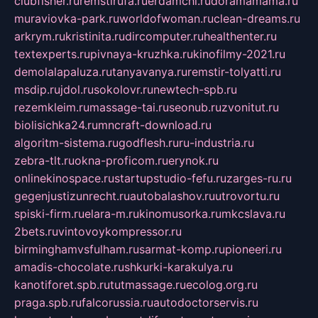
clubfisher.ru
remstirufa.ru
erdamchi.ru
doramamama.ru
muraviovka-park.ru
worldofwoman.ru
clean-dreams.ru
arkrym.ru
kristinita.ru
dircomputer.ru
healthenter.ru
textexperts.ru
pivnaya-kruzhka.ru
kinofilmy-2021.ru
demolalapaluza.ru
tanyavanya.ru
remstir-tolyatti.ru
msdip.ru
jdol.ru
sokolovr.ru
newtech-spb.ru
rezemkleim.ru
massage-tai.ru
seonub.ru
zvonitut.ru
biolisichka24.ru
mncraft-download.ru
algoritm-sistema.ru
godflesh.ru
ru-industria.ru
zebra-tlt.ru
okna-proficom.ru
erynok.ru
onlinekinospace.ru
startupstudio-fefu.ru
zarges-ru.ru
gegenjustizunrecht.ru
autobalashov.ru
utrovortu.ru
spiski-firm.ru
elara-m.ru
kinomusorka.ru
mkcslava.ru
2bets.ru
vintovoykompressor.ru
birminghamvsfulham.ru
sarmat-komp.ru
pioneeri.ru
amadis-chocolate.ru
shkurki-karakulya.ru
kanotiforet.spb.ru
tutmassage.ru
ecolog.org.ru
praga.spb.ru
falcorussia.ru
autodoctorservis.ru