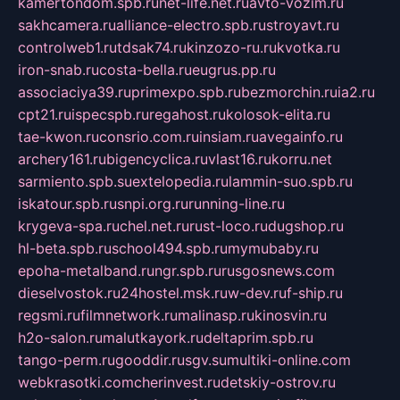
kamertondom.spb.ru
net-life.net.ru
avto-vozim.ru
sakhcamera.ru
alliance-electro.spb.ru
stroyavt.ru
controlweb1.ru
tdsak74.ru
kinzozo-ru.ru
kvotka.ru
iron-snab.ru
costa-bella.ru
eugrus.pp.ru
associaciya39.ru
primexpo.spb.ru
bezmorchin.ru
ia2.ru
cpt21.ru
ispecspb.ru
regahost.ru
kolosok-elita.ru
tae-kwon.ru
consrio.com.ru
insiam.ru
avegainfo.ru
archery161.ru
bigencyclica.ru
vlast16.ru
korru.net
sarmiento.spb.su
extelopedia.ru
lammin-suo.spb.ru
iskatour.spb.ru
snpi.org.ru
running-line.ru
krygeva-spa.ru
chel.net.ru
rust-loco.ru
dugshop.ru
hl-beta.spb.ru
school494.spb.ru
mymubaby.ru
epoha-metalband.ru
ngr.spb.ru
rusgosnews.com
dieselvostok.ru
24hostel.msk.ru
w-dev.ru
f-ship.ru
regsmi.ru
filmnetwork.ru
malinasp.ru
kinosvin.ru
h2o-salon.ru
malutkayork.ru
deltaprim.spb.ru
tango-perm.ru
gooddir.ru
sgv.su
multiki-online.com
webkrasotki.com
cherinvest.ru
detskiy-ostrov.ru