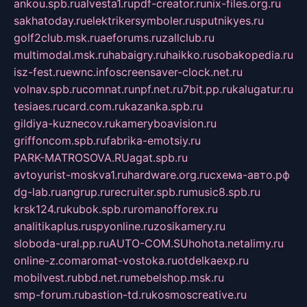
ankou.spb.ru
alvesta1.ru
pdf-creator.ru
nix-files.org.ru
sakhatoday.ru
elektrikersymboler.ru
sputnikyes.ru
golf2club.msk.ru
aeforums.ru
zallclub.ru
multimodal.msk.ru
habaigry.ru
haikko.ru
sobakopedia.ru
isz-fest.ru
ewnc.info
screensaver-clock.net.ru
volnav.spb.ru
comnat.ru
npf.net.ru
7bit.pp.ru
kalugatur.ru
tesiaes.ru
card.com.ru
kazanka.spb.ru
gildiya-kuznecov.ru
kameryboavision.ru
griffoncom.spb.ru
fabrika-emotsiy.ru
PARK-MATROSOVA.RU
agat.spb.ru
avtoyurist-moskva1.ru
hardware.org.ru
схема-авто.рф
dg-lab.ru
angrup.ru
recruiter.spb.ru
music8.spb.ru
krsk124.ru
kubok.spb.ru
romanofforex.ru
analitikaplus.ru
spyonline.ru
zosikamery.ru
sloboda-ural.pp.ru
AUTO-COM.SU
hohota.net
alimy.ru
online-z.com
aromat-vostoka.ru
otdelkaexp.ru
mobilvest.ru
bbd.net.ru
mebelshop.msk.ru
smp-forum.ru
bastion-td.ru
kosmoscreative.ru