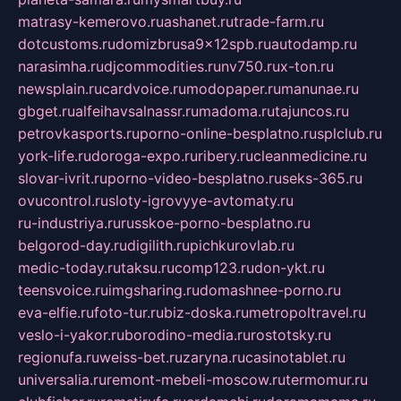
matrasy-kemerovo.ru
ashanet.ru
trade-farm.ru
dotcustoms.ru
domizbrusa9x12spb.ru
autodamp.ru
narasimha.ru
djcommodities.ru
nv750.ru
x-ton.ru
newsplain.ru
cardvoice.ru
modopaper.ru
manunae.ru
gbget.ru
alfeihavsalnassr.ru
madoma.ru
tajuncos.ru
petrovkasports.ru
porno-online-besplatno.ru
splclub.ru
york-life.ru
doroga-expo.ru
ribery.ru
cleanmedicine.ru
slovar-ivrit.ru
porno-video-besplatno.ru
seks-365.ru
ovucontrol.ru
sloty-igrovyye-avtomaty.ru
ru-industriya.ru
russkoe-porno-besplatno.ru
belgorod-day.ru
digilith.ru
pichkurovlab.ru
medic-today.ru
taksu.ru
comp123.ru
don-ykt.ru
teensvoice.ru
imgsharing.ru
domashnee-porno.ru
eva-elfie.ru
foto-tur.ru
biz-doska.ru
metropoltravel.ru
veslo-i-yakor.ru
borodino-media.ru
rostotsky.ru
regionufa.ru
weiss-bet.ru
zaryna.ru
casinotablet.ru
universalia.ru
remont-mebeli-moscow.ru
termomur.ru