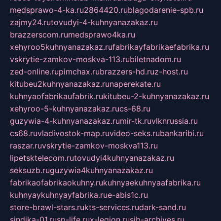
medsprawo-4-ka.ru
2864420.ru
blagodarenie-spb.ru
zajmy24.ru
tovudyi-4-kuhnyanazakaz.ru
brazzerscom.ru
medsprawo4ka.ru
xehyroo5kuhnyanazakaz.ru
fabrikayfabrikaefabrika.ru
vskrytie-zamkov-moskva-113.ru
biletnadom.ru
zed-online.ru
pimchax.ru
brazzers-hd.ru
z-host.ru
kitubeu2kuhnyanazakaz.ru
naperekate.ru
kuhnyaofabrikaufabrik.ru
kitubeu-2-kuhnyanazakaz.ru
xehyroo-5-kuhnyanazakaz.ru
cs-68.ru
guzywia-4-kuhnyanazakaz.ru
mir-tk.ru
vlknrussia.ru
cs68.ru
vladivostok-map.ru
video-seks.ru
bankaribi.ru
raszar.ru
vskrytie-zamkov-moskva113.ru
lipetsktelecom.ru
tovudyi4kuhnyanazakaz.ru
seksuzb.ru
guzywia4kuhnyanazakaz.ru
fabrikaofabrikaokuhny.ru
kuhnyaekuhnyaafabrika.ru
kuhnyaykuhnyayfabrika.ru
e-abis1c.ru
store-brawl-stars.ru
kts-services.ru
dark-sand.ru
sindika-01.ru
sp-life.ru
x-legion.ru
sib-archives.ru