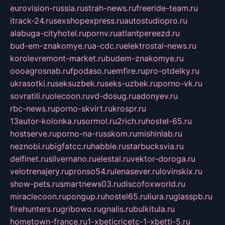
eurovision-russia.ru
strah-news.ru
freeride-team.ru
itrack-24.ru
sexshopexpress.ru
autostudiopro.ru
alabuga-cityhotel.ru
pornv.ru
atlantpereezd.ru
bud-em-znakomye.ru
a-cdc.ru
elektrostal-news.ru
korolevremont-market.ru
budem-znakomye.ru
oooagrosnab.ru
fpodaso.ru
emfire.ru
pro-otdelky.ru
ukrasotki.ru
seksuzbek.ru
seks-uzbek.ru
porno-vk.ru
sovratili.ru
olecoon.ru
vd-dosug.ru
adonyev.ru
rbc-news.ru
porno-skvirt.ru
krospr.ru
13autor-kolonka.ru
sormol.ru
2rich.ru
hostel-65.ru
hostserve.ru
porno-na-russkom.ru
mishinlab.ru
neznobi.ru
bigfatcc.ru
habble.ru
starbucksvia.ru
delfinet.ru
silvernano.ru
elestal.ru
vektor-doroga.ru
velotrenajery.ru
pronso54.ru
lenasever.ru
lovinskix.ru
show-pets.ru
smartnews03.ru
discofoxworld.ru
miraclecoon.ru
pongup.ru
hostel65.ru
liura.ru
glasspb.ru
firehunters.ru
gribowo.ru
gnalis.ru
bulkitula.ru
hometown-france.ru
1-xbeticricetc-1-xbetti-5.ru