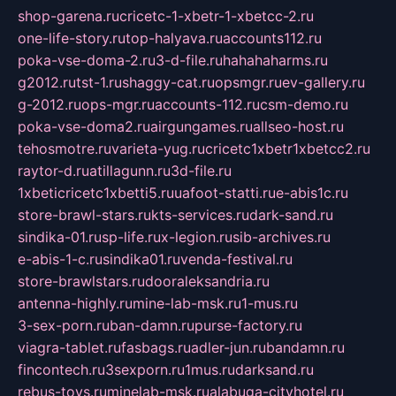
shop-garena.ru
cricetc-1-xbetr-1-xbetcc-2.ru
one-life-story.ru
top-halyava.ru
accounts112.ru
poka-vse-doma-2.ru
3-d-file.ru
hahahaharms.ru
g2012.ru
tst-1.ru
shaggy-cat.ru
opsmgr.ru
ev-gallery.ru
g-2012.ru
ops-mgr.ru
accounts-112.ru
csm-demo.ru
poka-vse-doma2.ru
airgungames.ru
allseo-host.ru
tehosmotre.ru
varieta-yug.ru
cricetc1xbetr1xbetcc2.ru
raytor-d.ru
atillagunn.ru
3d-file.ru
1xbeticricetc1xbetti5.ru
uafoot-statti.ru
e-abis1c.ru
store-brawl-stars.ru
kts-services.ru
dark-sand.ru
sindika-01.ru
sp-life.ru
x-legion.ru
sib-archives.ru
e-abis-1-c.ru
sindika01.ru
venda-festival.ru
store-brawlstars.ru
dooraleksandria.ru
antenna-highly.ru
mine-lab-msk.ru
1-mus.ru
3-sex-porn.ru
ban-damn.ru
purse-factory.ru
viagra-tablet.ru
fasbags.ru
adler-jun.ru
bandamn.ru
fincontech.ru
3sexporn.ru
1mus.ru
darksand.ru
rebus-toys.ru
minelab-msk.ru
alabuga-cityhotel.ru