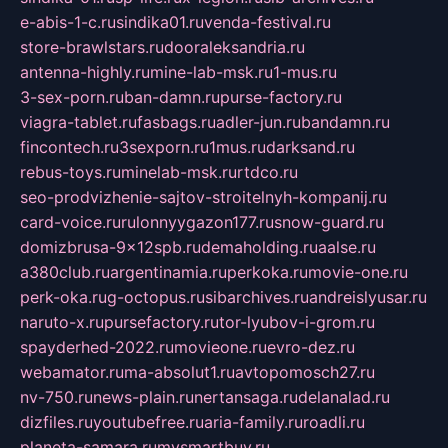
e-abis-1-c.ru
sindika01.ru
venda-festival.ru
store-brawlstars.ru
dooraleksandria.ru
antenna-highly.ru
mine-lab-msk.ru
1-mus.ru
3-sex-porn.ru
ban-damn.ru
purse-factory.ru
viagra-tablet.ru
fasbags.ru
adler-jun.ru
bandamn.ru
fincontech.ru
3sexporn.ru
1mus.ru
darksand.ru
rebus-toys.ru
minelab-msk.ru
rtdco.ru
seo-prodvizhenie-sajtov-stroitelnyh-kompanij.ru
card-voice.ru
rulonnyygazon177.ru
snow-guard.ru
domizbrusa-9x12spb.ru
demaholding.ru
aalse.ru
a380club.ru
argentinamia.ru
perkoka.ru
movie-one.ru
perk-oka.ru
g-octopus.ru
sibarchives.ru
andreislyusar.ru
naruto-x.ru
pursefactory.ru
tor-lyubov-i-grom.ru
spayderhed-2022.ru
movieone.ru
evro-dez.ru
webamator.ru
ma-absolut1.ru
avtopomosch27.ru
nv-750.ru
news-plain.ru
nertansaga.ru
delanalad.ru
dizfiles.ru
youtubefree.ru
aria-family.ru
roadli.ru
planeta-samara.ru
mysmartbuy.ru