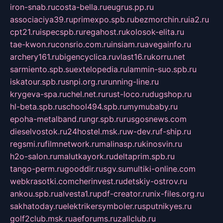
iron-snab.ru
costa-bella.ru
eugrus.pp.ru
associaciya39.ru
primexpo.spb.ru
bezmorchin.ru
ia2.ru
cpt21.ru
ispecspb.ru
regahost.ru
kolosok-elita.ru
tae-kwon.ru
consrio.com.ru
insiam.ru
avegainfo.ru
archery161.ru
bigencyclica.ru
vlast16.ru
korru.net
sarmiento.spb.su
extelopedia.ru
lammin-suo.spb.ru
iskatour.spb.ru
snpi.org.ru
running-line.ru
krygeva-spa.ru
chel.net.ru
rust-loco.ru
dugshop.ru
hl-beta.spb.ru
school494.spb.ru
mymubaby.ru
epoha-metalband.ru
ngr.spb.ru
rusgosnews.com
dieselvostok.ru
24hostel.msk.ru
w-dev.ru
f-ship.ru
regsmi.ru
filmnetwork.ru
malinasp.ru
kinosvin.ru
h2o-salon.ru
malutkayork.ru
deltaprim.spb.ru
tango-perm.ru
gooddir.ru
sgv.su
multiki-online.com
webkrasotki.com
cherinvest.ru
detskiy-ostrov.ru
ankou.spb.ru
alvesta1.ru
pdf-creator.ru
nix-files.org.ru
sakhatoday.ru
elektrikersymboler.ru
sputnikyes.ru
golf2club.msk.ru
aeforums.ru
zallclub.ru