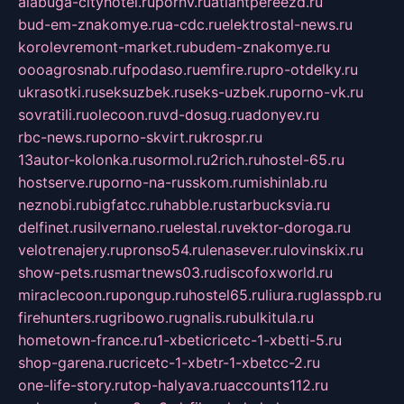
alabuga-cityhotel.ru
pornv.ru
atlantpereezd.ru
bud-em-znakomye.ru
a-cdc.ru
elektrostal-news.ru
korolevremont-market.ru
budem-znakomye.ru
oooagrosnab.ru
fpodaso.ru
emfire.ru
pro-otdelky.ru
ukrasotki.ru
seksuzbek.ru
seks-uzbek.ru
porno-vk.ru
sovratili.ru
olecoon.ru
vd-dosug.ru
adonyev.ru
rbc-news.ru
porno-skvirt.ru
krospr.ru
13autor-kolonka.ru
sormol.ru
2rich.ru
hostel-65.ru
hostserve.ru
porno-na-russkom.ru
mishinlab.ru
neznobi.ru
bigfatcc.ru
habble.ru
starbucksvia.ru
delfinet.ru
silvernano.ru
elestal.ru
vektor-doroga.ru
velotrenajery.ru
pronso54.ru
lenasever.ru
lovinskix.ru
show-pets.ru
smartnews03.ru
discofoxworld.ru
miraclecoon.ru
pongup.ru
hostel65.ru
liura.ru
glasspb.ru
firehunters.ru
gribowo.ru
gnalis.ru
bulkitula.ru
hometown-france.ru
1-xbeticricetc-1-xbetti-5.ru
shop-garena.ru
cricetc-1-xbetr-1-xbetcc-2.ru
one-life-story.ru
top-halyava.ru
accounts112.ru