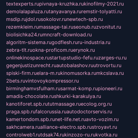
textexperts.ru
pivnaya-kruzhka.ru
kinofilmy-2021.ru
demolalapaluza.ru
tanyavanya.ru
remstir-tolyatti.ru
msdip.ru
jdol.ru
sokolovr.ru
newtech-spb.ru
rezemkleim.ru
massage-tai.ru
seonub.ru
zvonitut.ru
biolisichka24.ru
mncraft-download.ru
algoritm-sistema.ru
godflesh.ru
ru-industria.ru
zebra-tlt.ru
okna-proficom.ru
erynok.ru
onlinekinospace.ru
startupstudio-fefu.ru
zarges-ru.ru
gegenjustizunrecht.ru
autobalashov.ru
utrovortu.ru
spiski-firm.ru
elara-m.ru
kinomusorka.ru
mkcslava.ru
2bets.ru
vintovoykompressor.ru
birminghamvsfulham.ru
sarmat-komp.ru
pioneeri.ru
amadis-chocolate.ru
shkurki-karakulya.ru
kanotiforet.spb.ru
tutmassage.ru
ecolog.org.ru
praga.spb.ru
falcorussia.ru
autodoctorservis.ru
kamertondom.spb.ru
net-life.net.ru
avto-vozim.ru
sakhcamera.ru
alliance-electro.spb.ru
stroyavt.ru
controlweb1.ru
tdsak74.ru
kinzozo-ru.ru
kvotka.ru