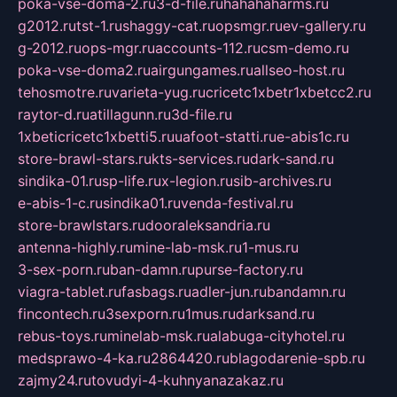
poka-vse-doma-2.ru
3-d-file.ru
hahahaharms.ru
g2012.ru
tst-1.ru
shaggy-cat.ru
opsmgr.ru
ev-gallery.ru
g-2012.ru
ops-mgr.ru
accounts-112.ru
csm-demo.ru
poka-vse-doma2.ru
airgungames.ru
allseo-host.ru
tehosmotre.ru
varieta-yug.ru
cricetc1xbetr1xbetcc2.ru
raytor-d.ru
atillagunn.ru
3d-file.ru
1xbeticricetc1xbetti5.ru
uafoot-statti.ru
e-abis1c.ru
store-brawl-stars.ru
kts-services.ru
dark-sand.ru
sindika-01.ru
sp-life.ru
x-legion.ru
sib-archives.ru
e-abis-1-c.ru
sindika01.ru
venda-festival.ru
store-brawlstars.ru
dooraleksandria.ru
antenna-highly.ru
mine-lab-msk.ru
1-mus.ru
3-sex-porn.ru
ban-damn.ru
purse-factory.ru
viagra-tablet.ru
fasbags.ru
adler-jun.ru
bandamn.ru
fincontech.ru
3sexporn.ru
1mus.ru
darksand.ru
rebus-toys.ru
minelab-msk.ru
alabuga-cityhotel.ru
medsprawo-4-ka.ru
2864420.ru
blagodarenie-spb.ru
zajmy24.ru
tovudyi-4-kuhnyanazakaz.ru