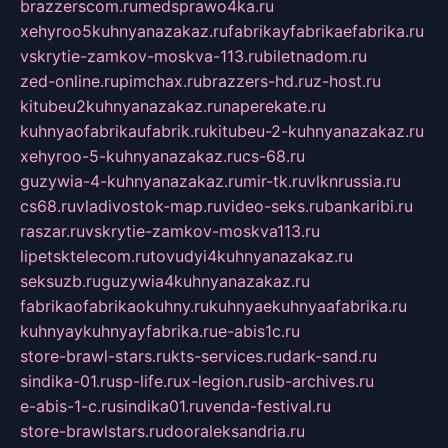
brazzerscom.ru
medsprawo4ka.ru
xehyroo5kuhnyanazakaz.ru
fabrikayfabrikaefabrika.ru
vskrytie-zamkov-moskva-113.ru
biletnadom.ru
zed-online.ru
pimchax.ru
brazzers-hd.ru
z-host.ru
kitubeu2kuhnyanazakaz.ru
naperekate.ru
kuhnyaofabrikaufabrik.ru
kitubeu-2-kuhnyanazakaz.ru
xehyroo-5-kuhnyanazakaz.ru
cs-68.ru
guzywia-4-kuhnyanazakaz.ru
mir-tk.ru
vlknrussia.ru
cs68.ru
vladivostok-map.ru
video-seks.ru
bankaribi.ru
raszar.ru
vskrytie-zamkov-moskva113.ru
lipetsktelecom.ru
tovudyi4kuhnyanazakaz.ru
seksuzb.ru
guzywia4kuhnyanazakaz.ru
fabrikaofabrikaokuhny.ru
kuhnyaekuhnyaafabrika.ru
kuhnyaykuhnyayfabrika.ru
e-abis1c.ru
store-brawl-stars.ru
kts-services.ru
dark-sand.ru
sindika-01.ru
sp-life.ru
x-legion.ru
sib-archives.ru
e-abis-1-c.ru
sindika01.ru
venda-festival.ru
store-brawlstars.ru
dooraleksandria.ru