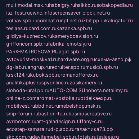
multimodal.msk.ru
habaigry.ru
haikko.ru
sobakopedia.ru
isz-fest.ru
ewnc.info
screensaver-clock.net.ru
volnav.spb.ru
comnat.ru
npf.net.ru
7bit.pp.ru
kalugatur.ru
tesiaes.ru
card.com.ru
kazanka.spb.ru
gildiya-kuznecov.ru
kameryboavision.ru
griffoncom.spb.ru
fabrika-emotsiy.ru
PARK-MATROSOVA.RU
agat.spb.ru
avtoyurist-moskva1.ru
hardware.org.ru
схема-авто.рф
dg-lab.ru
angrup.ru
recruiter.spb.ru
music8.spb.ru
krsk124.ru
kubok.spb.ru
romanofforex.ru
analitikaplus.ru
spyonline.ru
zosikamery.ru
sloboda-ural.pp.ru
AUTO-COM.SU
hohota.net
alimy.ru
online-z.com
aromat-vostoka.ru
otdelkaexp.ru
mobilvest.ru
bbd.net.ru
mebelshop.msk.ru
smp-forum.ru
bastion-td.ru
kosmoscreative.ru
avrmotors.ru
art-galadesign.ru
tiffany-c.ru
ecostep-samara.ru
d-p.spb.ru
галактика73.рф
sko.com.ru
davitamebel-spb.ru
fotsis.ru
tesiaes.ru