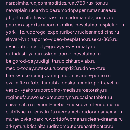
narasimha.ru
djcommodities.ru
nv750.ru
x-ton.ru
newsplain.ru
cardvoice.ru
modopaper.ru
manunae.ru
gbget.ru
alfeihavsalnassr.ru
madoma.ru
tajuncos.ru
petrovkasports.ru
porno-online-besplatno.ru
splclub.ru
york-life.ru
doroga-expo.ru
ribery.ru
cleanmedicine.ru
slovar-ivrit.ru
porno-video-besplatno.ru
seks-365.ru
ovucontrol.ru
sloty-igrovyye-avtomaty.ru
ru-industriya.ru
russkoe-porno-besplatno.ru
belgorod-day.ru
digilith.ru
pichkurovlab.ru
medic-today.ru
taksu.ru
comp123.ru
don-ykt.ru
teensvoice.ru
imgsharing.ru
domashnee-porno.ru
eva-elfie.ru
foto-tur.ru
biz-doska.ru
metropoltravel.ru
veslo-i-yakor.ru
borodino-media.ru
rostotsky.ru
regionufa.ru
weiss-bet.ru
zaryna.ru
casinotablet.ru
universalia.ru
remont-mebeli-moscow.ru
termomur.ru
clubfisher.ru
remstirufa.ru
erdamchi.ru
doramamama.ru
muraviovka-park.ru
worldofwoman.ru
clean-dreams.ru
arkrym.ru
kristinita.ru
dircomputer.ru
healthenter.ru