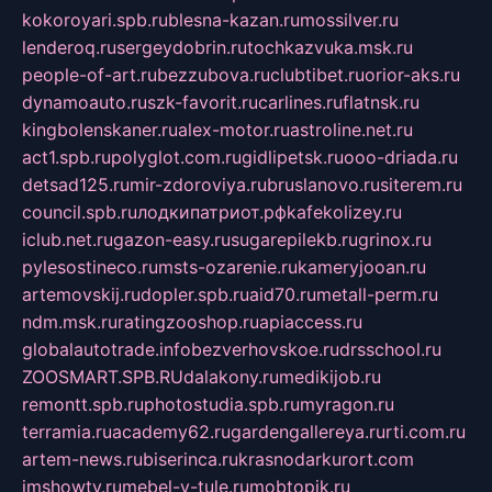
kokoroyari.spb.ru
blesna-kazan.ru
mossilver.ru
lenderoq.ru
sergeydobrin.ru
tochkazvuka.msk.ru
people-of-art.ru
bezzubova.ru
clubtibet.ru
orior-aks.ru
dynamoauto.ru
szk-favorit.ru
carlines.ru
flatnsk.ru
kingbolenskaner.ru
alex-motor.ru
astroline.net.ru
act1.spb.ru
polyglot.com.ru
gidlipetsk.ru
ooo-driada.ru
detsad125.ru
mir-zdoroviya.ru
bruslanovo.ru
siterem.ru
council.spb.ru
лодкипатриот.рф
kafekolizey.ru
iclub.net.ru
gazon-easy.ru
sugarepilekb.ru
grinox.ru
pylesostineco.ru
msts-ozarenie.ru
kameryjooan.ru
artemovskij.ru
dopler.spb.ru
aid70.ru
metall-perm.ru
ndm.msk.ru
ratingzooshop.ru
apiaccess.ru
globalautotrade.info
bezverhovskoe.ru
drsschool.ru
ZOOSMART.SPB.RU
dalakony.ru
medikijob.ru
remontt.spb.ru
photostudia.spb.ru
myragon.ru
terramia.ru
academy62.ru
gardengallereya.ru
rti.com.ru
artem-news.ru
biserinca.ru
krasnodarkurort.com
imshowtv.ru
mebel-v-tule.ru
mobtopik.ru