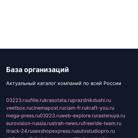
База организаций
Актуальный каталог компаний по всей России
03223.ru
ufille.ru
krasotata.ru
prazdnikdushi.ru
veetbox.ru
cinemapost.ru
ciam-fr.ru
kraft-you.ru
mega-press.ru
03223.ru
web-explore.ru
rastenuya.ru
eurovision-russia.ru
strah-news.ru
freeride-team.ru
itrack-24.ru
sexshopexpress.ru
autostudiopro.ru