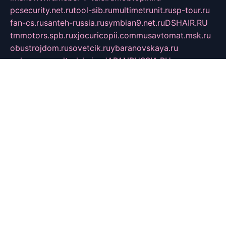
pcsecurity.net.ru
tool-sib.ru
multimetrunit.ru
sp-tour.ru
fan-cs.ru
santeh-russia.ru
symbian9.net.ru
DSHAIR.RU
tmmotors.spb.ru
xjocuricopii.com
musavtomat.msk.ru
obustrojdom.ru
sovetcik.ru
ybaranovskaya.ru
ppknews.ru
cult-alshei.ru
JAPANRUSSIA.RU
proekciyamebel.ru
imper-finans.ru
rim.org.ru
glamourai.ru
brassminus.ru
zabor-pro.ru
ftn.pp.ru
dorogoe58.ru
laimengpacker.ru
kuzova-zapchasti.ru
sageerp.ru
taxodrom.ru
dsrazvitie.ru
hardcity.net.ru
ratinghomegames.ru
topservice25.ru
gubernyan.ru
gtglasslined.ru
ii4.ru
tssport.spb.ru
andorra24.com
blackwallstreet.ru
oboimos.ru
optim-doors.com.ru
ikuch.ru
nycr.org.ru
npa21.ru
vremya-ch.spb.ru
desert000.ru
ivtorgi.ru
ifiori.ru
catalog-statei.ru
dcv.org.ru
spetsmaster174.ru
ipkameryhiseeu.ru
dum26.ru
ruspol.spb.ru
fr-opendp.ru
kam-solnyshko.ru
cheyenne-arapaho.ru
sevzapmetal.spb.ru
ted-lapidus.spb.ru
parasite-eliminator.ru