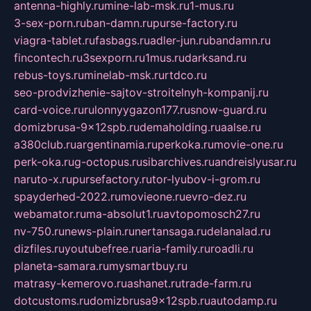
antenna-highly.ru
mine-lab-msk.ru
1-mus.ru
3-sex-porn.ru
ban-damn.ru
purse-factory.ru
viagra-tablet.ru
fasbags.ru
adler-jun.ru
bandamn.ru
fincontech.ru
3sexporn.ru
1mus.ru
darksand.ru
rebus-toys.ru
minelab-msk.ru
rtdco.ru
seo-prodvizhenie-sajtov-stroitelnyh-kompanij.ru
card-voice.ru
rulonnyygazon177.ru
snow-guard.ru
domizbrusa-9x12spb.ru
demaholding.ru
aalse.ru
a380club.ru
argentinamia.ru
perkoka.ru
movie-one.ru
perk-oka.ru
g-octopus.ru
sibarchives.ru
andreislyusar.ru
naruto-x.ru
pursefactory.ru
tor-lyubov-i-grom.ru
spayderhed-2022.ru
movieone.ru
evro-dez.ru
webamator.ru
ma-absolut1.ru
avtopomosch27.ru
nv-750.ru
news-plain.ru
nertansaga.ru
delanalad.ru
dizfiles.ru
youtubefree.ru
aria-family.ru
roadli.ru
planeta-samara.ru
mysmartbuy.ru
matrasy-kemerovo.ru
ashanet.ru
trade-farm.ru
dotcustoms.ru
domizbrusa9x12spb.ru
autodamp.ru