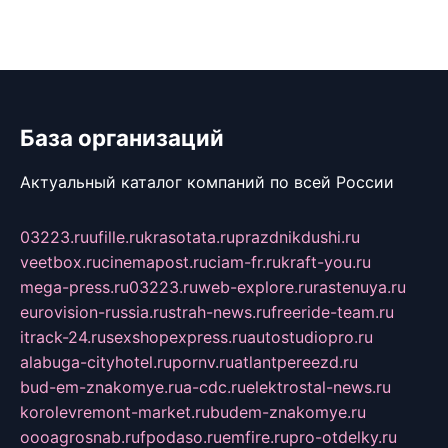
База организаций
Актуальный каталог компаний по всей России
03223.ru
ufille.ru
krasotata.ru
prazdnikdushi.ru
veetbox.ru
cinemapost.ru
ciam-fr.ru
kraft-you.ru
mega-press.ru
03223.ru
web-explore.ru
rastenuya.ru
eurovision-russia.ru
strah-news.ru
freeride-team.ru
itrack-24.ru
sexshopexpress.ru
autostudiopro.ru
alabuga-cityhotel.ru
pornv.ru
atlantpereezd.ru
bud-em-znakomye.ru
a-cdc.ru
elektrostal-news.ru
korolevremont-market.ru
budem-znakomye.ru
oooagrosnab.ru
fpodaso.ru
emfire.ru
pro-otdelky.ru