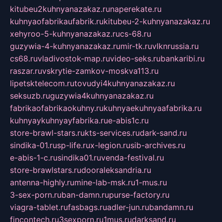
kitubeu2kuhnyanazakaz.ru
naperekate.ru
kuhnyaofabrikaufabrik.ru
kitubeu-2-kuhnyanazakaz.ru
xehyroo-5-kuhnyanazakaz.ru
cs-68.ru
guzywia-4-kuhnyanazakaz.ru
mir-tk.ru
vlknrussia.ru
cs68.ru
vladivostok-map.ru
video-seks.ru
bankaribi.ru
raszar.ru
vskrytie-zamkov-moskva113.ru
lipetsktelecom.ru
tovudyi4kuhnyanazakaz.ru
seksuzb.ru
guzywia4kuhnyanazakaz.ru
fabrikaofabrikaokuhny.ru
kuhnyaekuhnyaafabrika.ru
kuhnyaykuhnyayfabrika.ru
e-abis1c.ru
store-brawl-stars.ru
kts-services.ru
dark-sand.ru
sindika-01.ru
sp-life.ru
x-legion.ru
sib-archives.ru
e-abis-1-c.ru
sindika01.ru
venda-festival.ru
store-brawlstars.ru
dooraleksandria.ru
antenna-highly.ru
mine-lab-msk.ru
1-mus.ru
3-sex-porn.ru
ban-damn.ru
purse-factory.ru
viagra-tablet.ru
fasbags.ru
adler-jun.ru
bandamn.ru
fincontech.ru
3sexporn.ru
1mus.ru
darksand.ru