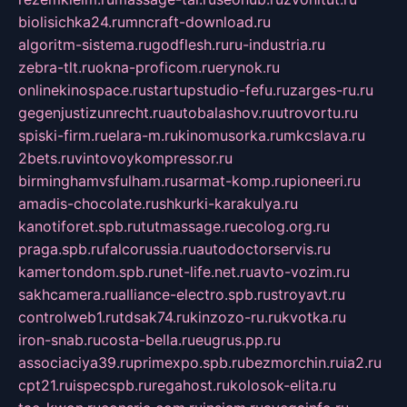
biolisichka24.ru
mncraft-download.ru
algoritm-sistema.ru
godflesh.ru
ru-industria.ru
zebra-tlt.ru
okna-proficom.ru
erynok.ru
onlinekinospace.ru
startupstudio-fefu.ru
zarges-ru.ru
gegenjustizunrecht.ru
autobalashov.ru
utrovortu.ru
spiski-firm.ru
elara-m.ru
kinomusorka.ru
mkcslava.ru
2bets.ru
vintovoykompressor.ru
birminghamvsfulham.ru
sarmat-komp.ru
pioneeri.ru
amadis-chocolate.ru
shkurki-karakulya.ru
kanotiforet.spb.ru
tutmassage.ru
ecolog.org.ru
praga.spb.ru
falcorussia.ru
autodoctorservis.ru
kamertondom.spb.ru
net-life.net.ru
avto-vozim.ru
sakhcamera.ru
alliance-electro.spb.ru
stroyavt.ru
controlweb1.ru
tdsak74.ru
kinzozo-ru.ru
kvotka.ru
iron-snab.ru
costa-bella.ru
eugrus.pp.ru
associaciya39.ru
primexpo.spb.ru
bezmorchin.ru
ia2.ru
cpt21.ru
ispecspb.ru
regahost.ru
kolosok-elita.ru