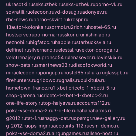
ukrasotki.ru
seksuzbek.ru
seks-uzbek.ru
porno-vk.ru
sovratili.ru
olecoon.ru
vd-dosug.ru
adonyev.ru
rbc-news.ru
porno-skvirt.ru
krospr.ru
13autor-kolonka.ru
sormol.ru
2rich.ru
hostel-65.ru
hostserve.ru
porno-na-russkom.ru
mishinlab.ru
neznobi.ru
bigfatcc.ru
habble.ru
starbucksvia.ru
delfinet.ru
silvernano.ru
elestal.ru
vektor-doroga.ru
velotrenajery.ru
pronso54.ru
lenasever.ru
lovinskix.ru
show-pets.ru
smartnews03.ru
discofoxworld.ru
miraclecoon.ru
pongup.ru
hostel65.ru
liura.ru
glasspb.ru
firehunters.ru
gribowo.ru
gnalis.ru
bulkitula.ru
hometown-france.ru
1-xbeticricetc-1-xbetti-5.ru
shop-garena.ru
cricetc-1-xbetr-1-xbetcc-2.ru
one-life-story.ru
top-halyava.ru
accounts112.ru
poka-vse-doma-2.ru
3-d-file.ru
hahahaharms.ru
g2012.ru
tst-1.ru
shaggy-cat.ru
opsmgr.ru
ev-gallery.ru
g-2012.ru
ops-mgr.ru
accounts-112.ru
csm-demo.ru
poka-vse-doma2.ru
airgungames.ru
allseo-host.ru