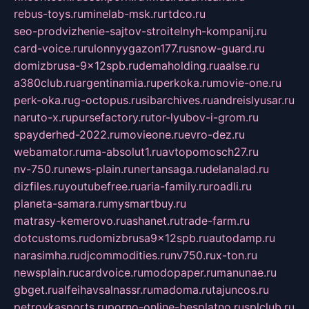
rebus-toys.ru
minelab-msk.ru
rtdco.ru
seo-prodvizhenie-sajtov-stroitelnyh-kompanij.ru
card-voice.ru
rulonnyygazon177.ru
snow-guard.ru
domizbrusa-9x12spb.ru
demaholding.ru
aalse.ru
a380club.ru
argentinamia.ru
perkoka.ru
movie-one.ru
perk-oka.ru
g-octopus.ru
sibarchives.ru
andreislyusar.ru
naruto-x.ru
pursefactory.ru
tor-lyubov-i-grom.ru
spayderhed-2022.ru
movieone.ru
evro-dez.ru
webamator.ru
ma-absolut1.ru
avtopomosch27.ru
nv-750.ru
news-plain.ru
nertansaga.ru
delanalad.ru
dizfiles.ru
youtubefree.ru
aria-family.ru
roadli.ru
planeta-samara.ru
mysmartbuy.ru
matrasy-kemerovo.ru
ashanet.ru
trade-farm.ru
dotcustoms.ru
domizbrusa9x12spb.ru
autodamp.ru
narasimha.ru
djcommodities.ru
nv750.ru
x-ton.ru
newsplain.ru
cardvoice.ru
modopaper.ru
manunae.ru
gbget.ru
alfeihavsalnassr.ru
madoma.ru
tajuncos.ru
petrovkasports.ru
porno-online-besplatno.ru
splclub.ru