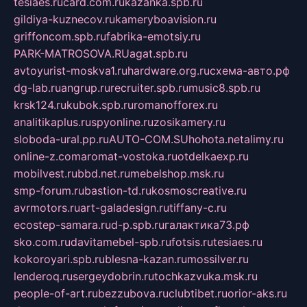
tesiaes.ru
card.com.ru
kazanka.spb.ru
gildiya-kuznecov.ru
kameryboavision.ru
griffoncom.spb.ru
fabrika-emotsiy.ru
PARK-MATROSOVA.RU
agat.spb.ru
avtoyurist-moskva1.ru
hardware.org.ru
схема-авто.рф
dg-lab.ru
angrup.ru
recruiter.spb.ru
music8.spb.ru
krsk124.ru
kubok.spb.ru
romanofforex.ru
analitikaplus.ru
spyonline.ru
zosikamery.ru
sloboda-ural.pp.ru
AUTO-COM.SU
hohota.net
alimy.ru
online-z.com
aromat-vostoka.ru
otdelkaexp.ru
mobilvest.ru
bbd.net.ru
mebelshop.msk.ru
smp-forum.ru
bastion-td.ru
kosmoscreative.ru
avrmotors.ru
art-galadesign.ru
tiffany-c.ru
ecostep-samara.ru
d-p.spb.ru
галактика73.рф
sko.com.ru
davitamebel-spb.ru
fotsis.ru
tesiaes.ru
kokoroyari.spb.ru
blesna-kazan.ru
mossilver.ru
lenderoq.ru
sergeydobrin.ru
tochkazvuka.msk.ru
people-of-art.ru
bezzubova.ru
clubtibet.ru
orior-aks.ru