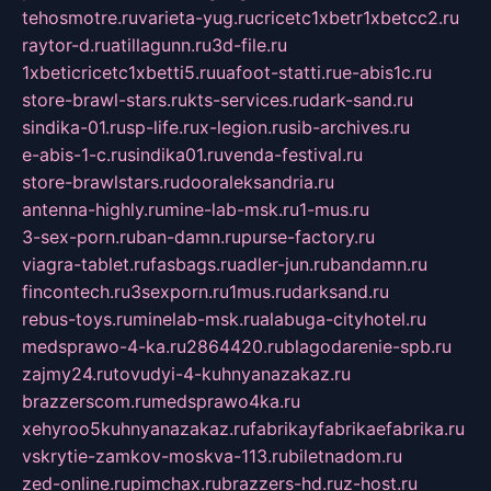
tehosmotre.ru
varieta-yug.ru
cricetc1xbetr1xbetcc2.ru
raytor-d.ru
atillagunn.ru
3d-file.ru
1xbeticricetc1xbetti5.ru
uafoot-statti.ru
e-abis1c.ru
store-brawl-stars.ru
kts-services.ru
dark-sand.ru
sindika-01.ru
sp-life.ru
x-legion.ru
sib-archives.ru
e-abis-1-c.ru
sindika01.ru
venda-festival.ru
store-brawlstars.ru
dooraleksandria.ru
antenna-highly.ru
mine-lab-msk.ru
1-mus.ru
3-sex-porn.ru
ban-damn.ru
purse-factory.ru
viagra-tablet.ru
fasbags.ru
adler-jun.ru
bandamn.ru
fincontech.ru
3sexporn.ru
1mus.ru
darksand.ru
rebus-toys.ru
minelab-msk.ru
alabuga-cityhotel.ru
medsprawo-4-ka.ru
2864420.ru
blagodarenie-spb.ru
zajmy24.ru
tovudyi-4-kuhnyanazakaz.ru
brazzerscom.ru
medsprawo4ka.ru
xehyroo5kuhnyanazakaz.ru
fabrikayfabrikaefabrika.ru
vskrytie-zamkov-moskva-113.ru
biletnadom.ru
zed-online.ru
pimchax.ru
brazzers-hd.ru
z-host.ru