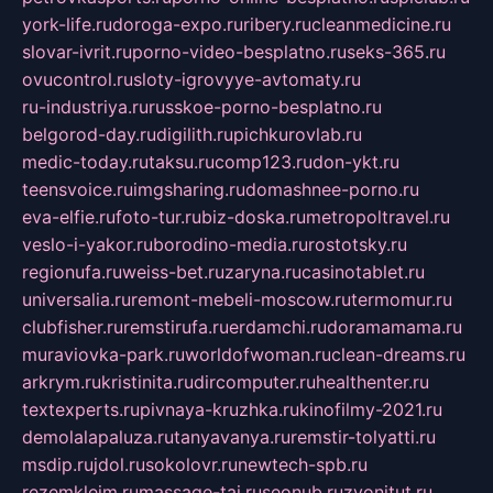
york-life.ru
doroga-expo.ru
ribery.ru
cleanmedicine.ru
slovar-ivrit.ru
porno-video-besplatno.ru
seks-365.ru
ovucontrol.ru
sloty-igrovyye-avtomaty.ru
ru-industriya.ru
russkoe-porno-besplatno.ru
belgorod-day.ru
digilith.ru
pichkurovlab.ru
medic-today.ru
taksu.ru
comp123.ru
don-ykt.ru
teensvoice.ru
imgsharing.ru
domashnee-porno.ru
eva-elfie.ru
foto-tur.ru
biz-doska.ru
metropoltravel.ru
veslo-i-yakor.ru
borodino-media.ru
rostotsky.ru
regionufa.ru
weiss-bet.ru
zaryna.ru
casinotablet.ru
universalia.ru
remont-mebeli-moscow.ru
termomur.ru
clubfisher.ru
remstirufa.ru
erdamchi.ru
doramamama.ru
muraviovka-park.ru
worldofwoman.ru
clean-dreams.ru
arkrym.ru
kristinita.ru
dircomputer.ru
healthenter.ru
textexperts.ru
pivnaya-kruzhka.ru
kinofilmy-2021.ru
demolalapaluza.ru
tanyavanya.ru
remstir-tolyatti.ru
msdip.ru
jdol.ru
sokolovr.ru
newtech-spb.ru
rezemkleim.ru
massage-tai.ru
seonub.ru
zvonitut.ru