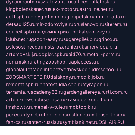
dynamoauto.ru
szk-favorit.ru
carlines.ru
flatnsk.ru
kingbolenskaner.ru
alex-motor.ru
astroline.net.ru
act1.spb.ru
polyglot.com.ru
gidlipetsk.ru
ooo-driada.ru
detsad125.ru
mir-zdoroviya.ru
bruslanovo.ru
siterem.ru
council.spb.ru
лодкипатриот.рф
kafekolizey.ru
iclub.net.ru
gazon-easy.ru
sugarepilekb.ru
grinox.ru
pylesostineco.ru
msts-ozarenie.ru
kameryjooan.ru
artemovskij.ru
dopler.spb.ru
aid70.ru
metall-perm.ru
ndm.msk.ru
ratingzooshop.ru
apiaccess.ru
globalautotrade.info
bezverhovskoe.ru
drsschool.ru
ZOOSMART.SPB.RU
dalakony.ru
medikijob.ru
remontt.spb.ru
photostudia.spb.ru
myragon.ru
terramia.ru
academy62.ru
gardengallereya.ru
rti.com.ru
artem-news.ru
biserinca.ru
krasnodarkurort.com
imshowtv.ru
mebel-v-tule.ru
mobtopik.ru
pcsecurity.net.ru
tool-sib.ru
multimetrunit.ru
sp-tour.ru
fan-cs.ru
santeh-russia.ru
symbian9.net.ru
DSHAIR.RU
tmmotors.spb.ru
xjocuricopii.com
musavtomat.msk.ru