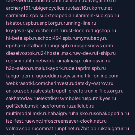
tae-kwon.ru
consrio.com.ru
insiam.ru
avegainfo.ru
archery161.ru
bigencyclica.ru
vlast16.ru
korru.net
sarmiento.spb.su
extelopedia.ru
lammin-suo.spb.ru
iskatour.spb.ru
snpi.org.ru
running-line.ru
krygeva-spa.ru
chel.net.ru
rust-loco.ru
dugshop.ru
hl-beta.spb.ru
school494.spb.ru
mymubaby.ru
epoha-metalband.ru
ngr.spb.ru
rusgosnews.com
dieselvostok.ru
24hostel.msk.ru
w-dev.ru
f-ship.ru
regsmi.ru
filmnetwork.ru
malinasp.ru
kinosvin.ru
h2o-salon.ru
malutkayork.ru
deltaprim.spb.ru
tango-perm.ru
gooddir.ru
sgv.su
multiki-online.com
webkrasotki.com
cherinvest.ru
detskiy-ostrov.ru
ankou.spb.ru
alvesta1.ru
pdf-creator.ru
nix-files.org.ru
sakhatoday.ru
elektrikersymboler.ru
sputnikyes.ru
golf2club.msk.ru
aeforums.ru
zallclub.ru
multimodal.msk.ru
habaigry.ru
haikko.ru
sobakopedia.ru
isz-fest.ru
ewnc.info
screensaver-clock.net.ru
volnav.spb.ru
comnat.ru
npf.net.ru
7bit.pp.ru
kalugatur.ru