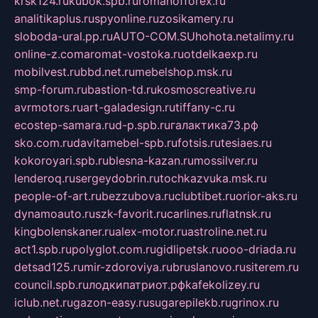
krsk124.ru
kubok.spb.ru
romanofforex.ru
analitikaplus.ru
spyonline.ru
zosikamery.ru
sloboda-ural.pp.ru
AUTO-COM.SU
hohota.net
alimy.ru
online-z.com
aromat-vostoka.ru
otdelkaexp.ru
mobilvest.ru
bbd.net.ru
mebelshop.msk.ru
smp-forum.ru
bastion-td.ru
kosmoscreative.ru
avrmotors.ru
art-galadesign.ru
tiffany-c.ru
ecostep-samara.ru
d-p.spb.ru
галактика73.рф
sko.com.ru
davitamebel-spb.ru
fotsis.ru
tesiaes.ru
kokoroyari.spb.ru
blesna-kazan.ru
mossilver.ru
lenderoq.ru
sergeydobrin.ru
tochkazvuka.msk.ru
people-of-art.ru
bezzubova.ru
clubtibet.ru
orior-aks.ru
dynamoauto.ru
szk-favorit.ru
carlines.ru
flatnsk.ru
kingbolenskaner.ru
alex-motor.ru
astroline.net.ru
act1.spb.ru
polyglot.com.ru
gidlipetsk.ru
ooo-driada.ru
detsad125.ru
mir-zdoroviya.ru
bruslanovo.ru
siterem.ru
council.spb.ru
лодкипатриот.рф
kafekolizey.ru
iclub.net.ru
gazon-easy.ru
sugarepilekb.ru
grinox.ru