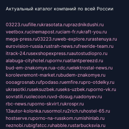
Актуальный каталог компаний по всей России
03223.ru
ufille.ru
krasotata.ru
prazdnikdushi.ru
veetbox.ru
cinemapost.ru
ciam-fr.ru
kraft-you.ru
mega-press.ru
03223.ru
web-explore.ru
rastenuya.ru
eurovision-russia.ru
strah-news.ru
freeride-team.ru
itrack-24.ru
sexshopexpress.ru
autostudiopro.ru
alabuga-cityhotel.ru
pornv.ru
atlantpereezd.ru
bud-em-znakomye.ru
a-cdc.ru
elektrostal-news.ru
korolevremont-market.ru
budem-znakomye.ru
oooagrosnab.ru
fpodaso.ru
emfire.ru
pro-otdelky.ru
ukrasotki.ru
seksuzbek.ru
seks-uzbek.ru
porno-vk.ru
sovratili.ru
olecoon.ru
vd-dosug.ru
adonyev.ru
rbc-news.ru
porno-skvirt.ru
krospr.ru
13autor-kolonka.ru
sormol.ru
2rich.ru
hostel-65.ru
hostserve.ru
porno-na-russkom.ru
mishinlab.ru
neznobi.ru
bigfatcc.ru
habble.ru
starbucksvia.ru