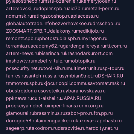
pylesostineco.ru
msts-ozarenie.ru
kameryjooan.ru
artemovskij.ru
dopler.spb.ru
aid70.ru
metall-perm.ru
ndm.msk.ru
ratingzooshop.ru
apiaccess.ru
globalautotrade.info
bezverhovskoe.ru
drsschool.ru
ZOOSMART.SPB.RU
dalakony.ru
medikijob.ru
remontt.spb.ru
photostudia.spb.ru
myragon.ru
terramia.ru
academy62.ru
gardengallereya.ru
rti.com.ru
artem-news.ru
biserinca.ru
krasnodarkurort.com
imshowtv.ru
mebel-v-tule.ru
mobtopik.ru
pcsecurity.net.ru
tool-sib.ru
multimetrunit.ru
sp-tour.ru
fan-cs.ru
santeh-russia.ru
symbian9.net.ru
DSHAIR.RU
tmmotors.spb.ru
xjocuricopii.com
musavtomat.msk.ru
obustrojdom.ru
sovetcik.ru
ybaranovskaya.ru
ppknews.ru
cult-alshei.ru
JAPANRUSSIA.RU
proekciyamebel.ru
imper-finans.ru
rim.org.ru
glamourai.ru
brassminus.ru
zabor-pro.ru
ftn.pp.ru
dorogoe58.ru
laimengpacker.ru
kuzova-zapchasti.ru
sageerp.ru
taxodrom.ru
dsrazvitie.ru
hardcity.net.ru