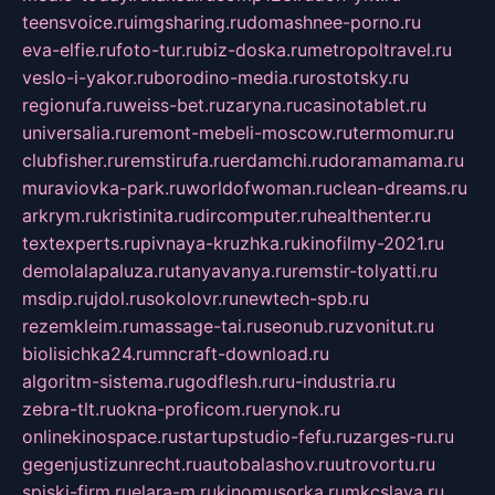
teensvoice.ru
imgsharing.ru
domashnee-porno.ru
eva-elfie.ru
foto-tur.ru
biz-doska.ru
metropoltravel.ru
veslo-i-yakor.ru
borodino-media.ru
rostotsky.ru
regionufa.ru
weiss-bet.ru
zaryna.ru
casinotablet.ru
universalia.ru
remont-mebeli-moscow.ru
termomur.ru
clubfisher.ru
remstirufa.ru
erdamchi.ru
doramamama.ru
muraviovka-park.ru
worldofwoman.ru
clean-dreams.ru
arkrym.ru
kristinita.ru
dircomputer.ru
healthenter.ru
textexperts.ru
pivnaya-kruzhka.ru
kinofilmy-2021.ru
demolalapaluza.ru
tanyavanya.ru
remstir-tolyatti.ru
msdip.ru
jdol.ru
sokolovr.ru
newtech-spb.ru
rezemkleim.ru
massage-tai.ru
seonub.ru
zvonitut.ru
biolisichka24.ru
mncraft-download.ru
algoritm-sistema.ru
godflesh.ru
ru-industria.ru
zebra-tlt.ru
okna-proficom.ru
erynok.ru
onlinekinospace.ru
startupstudio-fefu.ru
zarges-ru.ru
gegenjustizunrecht.ru
autobalashov.ru
utrovortu.ru
spiski-firm.ru
elara-m.ru
kinomusorka.ru
mkcslava.ru