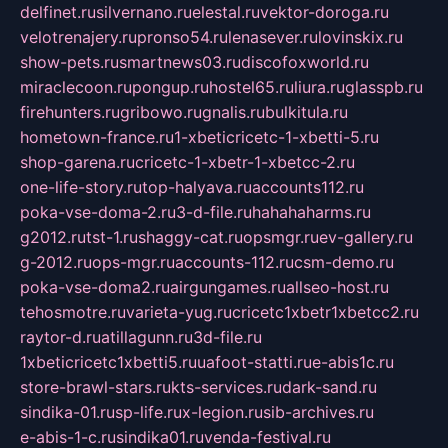
delfinet.ru
silvernano.ru
elestal.ru
vektor-doroga.ru
velotrenajery.ru
pronso54.ru
lenasever.ru
lovinskix.ru
show-pets.ru
smartnews03.ru
discofoxworld.ru
miraclecoon.ru
pongup.ru
hostel65.ru
liura.ru
glasspb.ru
firehunters.ru
gribowo.ru
gnalis.ru
bulkitula.ru
hometown-france.ru
1-xbeticricetc-1-xbetti-5.ru
shop-garena.ru
cricetc-1-xbetr-1-xbetcc-2.ru
one-life-story.ru
top-halyava.ru
accounts112.ru
poka-vse-doma-2.ru
3-d-file.ru
hahahaharms.ru
g2012.ru
tst-1.ru
shaggy-cat.ru
opsmgr.ru
ev-gallery.ru
g-2012.ru
ops-mgr.ru
accounts-112.ru
csm-demo.ru
poka-vse-doma2.ru
airgungames.ru
allseo-host.ru
tehosmotre.ru
varieta-yug.ru
cricetc1xbetr1xbetcc2.ru
raytor-d.ru
atillagunn.ru
3d-file.ru
1xbeticricetc1xbetti5.ru
uafoot-statti.ru
e-abis1c.ru
store-brawl-stars.ru
kts-services.ru
dark-sand.ru
sindika-01.ru
sp-life.ru
x-legion.ru
sib-archives.ru
e-abis-1-c.ru
sindika01.ru
venda-festival.ru