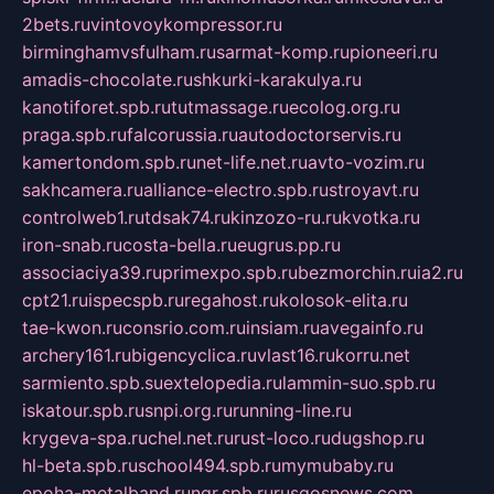
2bets.ru
vintovoykompressor.ru
birminghamvsfulham.ru
sarmat-komp.ru
pioneeri.ru
amadis-chocolate.ru
shkurki-karakulya.ru
kanotiforet.spb.ru
tutmassage.ru
ecolog.org.ru
praga.spb.ru
falcorussia.ru
autodoctorservis.ru
kamertondom.spb.ru
net-life.net.ru
avto-vozim.ru
sakhcamera.ru
alliance-electro.spb.ru
stroyavt.ru
controlweb1.ru
tdsak74.ru
kinzozo-ru.ru
kvotka.ru
iron-snab.ru
costa-bella.ru
eugrus.pp.ru
associaciya39.ru
primexpo.spb.ru
bezmorchin.ru
ia2.ru
cpt21.ru
ispecspb.ru
regahost.ru
kolosok-elita.ru
tae-kwon.ru
consrio.com.ru
insiam.ru
avegainfo.ru
archery161.ru
bigencyclica.ru
vlast16.ru
korru.net
sarmiento.spb.su
extelopedia.ru
lammin-suo.spb.ru
iskatour.spb.ru
snpi.org.ru
running-line.ru
krygeva-spa.ru
chel.net.ru
rust-loco.ru
dugshop.ru
hl-beta.spb.ru
school494.spb.ru
mymubaby.ru
epoha-metalband.ru
ngr.spb.ru
rusgosnews.com