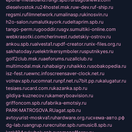
dieselvostok.ru
24hostel.msk.ru
w-dev.ru
f-ship.ru
regsmi.ru
filmnetwork.ru
malinasp.ru
kinosvin.ru
h2o-salon.ru
malutkayork.ru
deltaprim.spb.ru
tango-perm.ru
gooddir.ru
sgv.su
multiki-online.com
webkrasotki.com
cherinvest.ru
detskiy-ostrov.ru
ankou.spb.ru
alvesta1.ru
pdf-creator.ru
nix-files.org.ru
sakhatoday.ru
elektrikersymboler.ru
sputnikyes.ru
golf2club.msk.ru
aeforums.ru
zallclub.ru
multimodal.msk.ru
habaigry.ru
haikko.ru
sobakopedia.ru
isz-fest.ru
ewnc.info
screensaver-clock.net.ru
volnav.spb.ru
comnat.ru
npf.net.ru
7bit.pp.ru
kalugatur.ru
tesiaes.ru
card.com.ru
kazanka.spb.ru
gildiya-kuznecov.ru
kameryboavision.ru
griffoncom.spb.ru
fabrika-emotsiy.ru
PARK-MATROSOVA.RU
agat.spb.ru
avtoyurist-moskva1.ru
hardware.org.ru
схема-авто.рф
dg-lab.ru
angrup.ru
recruiter.spb.ru
music8.spb.ru