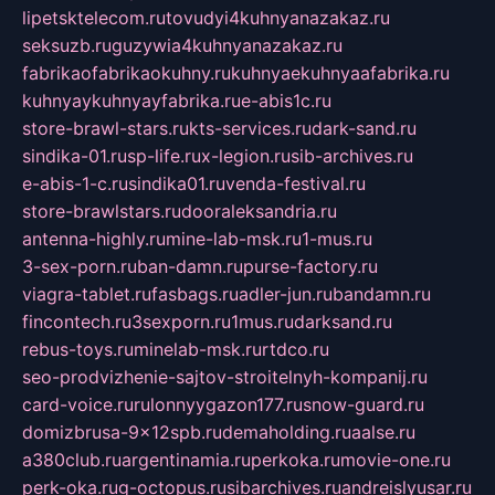
lipetsktelecom.ru
tovudyi4kuhnyanazakaz.ru
seksuzb.ru
guzywia4kuhnyanazakaz.ru
fabrikaofabrikaokuhny.ru
kuhnyaekuhnyaafabrika.ru
kuhnyaykuhnyayfabrika.ru
e-abis1c.ru
store-brawl-stars.ru
kts-services.ru
dark-sand.ru
sindika-01.ru
sp-life.ru
x-legion.ru
sib-archives.ru
e-abis-1-c.ru
sindika01.ru
venda-festival.ru
store-brawlstars.ru
dooraleksandria.ru
antenna-highly.ru
mine-lab-msk.ru
1-mus.ru
3-sex-porn.ru
ban-damn.ru
purse-factory.ru
viagra-tablet.ru
fasbags.ru
adler-jun.ru
bandamn.ru
fincontech.ru
3sexporn.ru
1mus.ru
darksand.ru
rebus-toys.ru
minelab-msk.ru
rtdco.ru
seo-prodvizhenie-sajtov-stroitelnyh-kompanij.ru
card-voice.ru
rulonnyygazon177.ru
snow-guard.ru
domizbrusa-9x12spb.ru
demaholding.ru
aalse.ru
a380club.ru
argentinamia.ru
perkoka.ru
movie-one.ru
perk-oka.ru
g-octopus.ru
sibarchives.ru
andreislyusar.ru