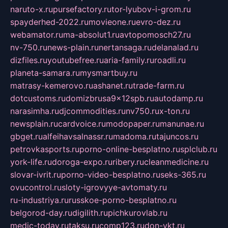
naruto-x.ru
pursefactory.ru
tor-lyubov-i-grom.ru
spayderhed-2022.ru
movieone.ru
evro-dez.ru
webamator.ru
ma-absolut1.ru
avtopomosch27.ru
nv-750.ru
news-plain.ru
nertansaga.ru
delanalad.ru
dizfiles.ru
youtubefree.ru
aria-family.ru
roadli.ru
planeta-samara.ru
mysmartbuy.ru
matrasy-kemerovo.ru
ashanet.ru
trade-farm.ru
dotcustoms.ru
domizbrusa9x12spb.ru
autodamp.ru
narasimha.ru
djcommodities.ru
nv750.ru
x-ton.ru
newsplain.ru
cardvoice.ru
modopaper.ru
manunae.ru
gbget.ru
alfeihavsalnassr.ru
madoma.ru
tajuncos.ru
petrovkasports.ru
porno-online-besplatno.ru
splclub.ru
york-life.ru
doroga-expo.ru
ribery.ru
cleanmedicine.ru
slovar-ivrit.ru
porno-video-besplatno.ru
seks-365.ru
ovucontrol.ru
sloty-igrovyye-avtomaty.ru
ru-industriya.ru
russkoe-porno-besplatno.ru
belgorod-day.ru
digilith.ru
pichkurovlab.ru
medic-today.ru
taksu.ru
comp123.ru
don-ykt.ru