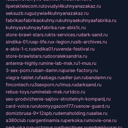
lipetsktelecom.ru
tovudyi4kuhnyanazakaz.ru
seksuzb.ru
guzywia4kuhnyanazakaz.ru
fabrikaofabrikaokuhny.ru
kuhnyaekuhnyaafabrika.ru
kuhnyaykuhnyayfabrika.ru
e-abis1c.ru
store-brawl-stars.ru
kts-services.ru
dark-sand.ru
sindika-01.ru
sp-life.ru
x-legion.ru
sib-archives.ru
e-abis-1-c.ru
sindika01.ru
venda-festival.ru
store-brawlstars.ru
dooraleksandria.ru
antenna-highly.ru
mine-lab-msk.ru
1-mus.ru
3-sex-porn.ru
ban-damn.ru
purse-factory.ru
viagra-tablet.ru
fasbags.ru
adler-jun.ru
bandamn.ru
fincontech.ru
3sexporn.ru
1mus.ru
darksand.ru
rebus-toys.ru
minelab-msk.ru
rtdco.ru
seo-prodvizhenie-sajtov-stroitelnyh-kompanij.ru
card-voice.ru
rulonnyygazon177.ru
snow-guard.ru
domizbrusa-9x12spb.ru
demaholding.ru
aalse.ru
a380club.ru
argentinamia.ru
perkoka.ru
movie-one.ru
perk-oka.ru
g-octopus.ru
sibarchives.ru
andreislyusar.ru