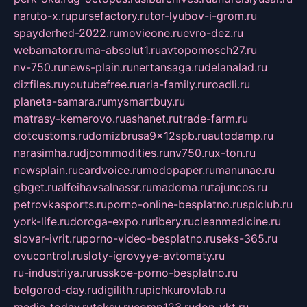
naruto-x.ru
pursefactory.ru
tor-lyubov-i-grom.ru
spayderhed-2022.ru
movieone.ru
evro-dez.ru
webamator.ru
ma-absolut1.ru
avtopomosch27.ru
nv-750.ru
news-plain.ru
nertansaga.ru
delanalad.ru
dizfiles.ru
youtubefree.ru
aria-family.ru
roadli.ru
planeta-samara.ru
mysmartbuy.ru
matrasy-kemerovo.ru
ashanet.ru
trade-farm.ru
dotcustoms.ru
domizbrusa9x12spb.ru
autodamp.ru
narasimha.ru
djcommodities.ru
nv750.ru
x-ton.ru
newsplain.ru
cardvoice.ru
modopaper.ru
manunae.ru
gbget.ru
alfeihavsalnassr.ru
madoma.ru
tajuncos.ru
petrovkasports.ru
porno-online-besplatno.ru
splclub.ru
york-life.ru
doroga-expo.ru
ribery.ru
cleanmedicine.ru
slovar-ivrit.ru
porno-video-besplatno.ru
seks-365.ru
ovucontrol.ru
sloty-igrovyye-avtomaty.ru
ru-industriya.ru
russkoe-porno-besplatno.ru
belgorod-day.ru
digilith.ru
pichkurovlab.ru