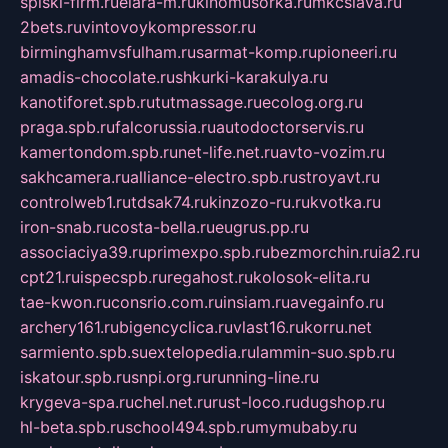
spiski-firm.ru
elara-m.ru
kinomusorka.ru
mkcslava.ru
2bets.ru
vintovoykompressor.ru
birminghamvsfulham.ru
sarmat-komp.ru
pioneeri.ru
amadis-chocolate.ru
shkurki-karakulya.ru
kanotiforet.spb.ru
tutmassage.ru
ecolog.org.ru
praga.spb.ru
falcorussia.ru
autodoctorservis.ru
kamertondom.spb.ru
net-life.net.ru
avto-vozim.ru
sakhcamera.ru
alliance-electro.spb.ru
stroyavt.ru
controlweb1.ru
tdsak74.ru
kinzozo-ru.ru
kvotka.ru
iron-snab.ru
costa-bella.ru
eugrus.pp.ru
associaciya39.ru
primexpo.spb.ru
bezmorchin.ru
ia2.ru
cpt21.ru
ispecspb.ru
regahost.ru
kolosok-elita.ru
tae-kwon.ru
consrio.com.ru
insiam.ru
avegainfo.ru
archery161.ru
bigencyclica.ru
vlast16.ru
korru.net
sarmiento.spb.su
extelopedia.ru
lammin-suo.spb.ru
iskatour.spb.ru
snpi.org.ru
running-line.ru
krygeva-spa.ru
chel.net.ru
rust-loco.ru
dugshop.ru
hl-beta.spb.ru
school494.spb.ru
mymubaby.ru