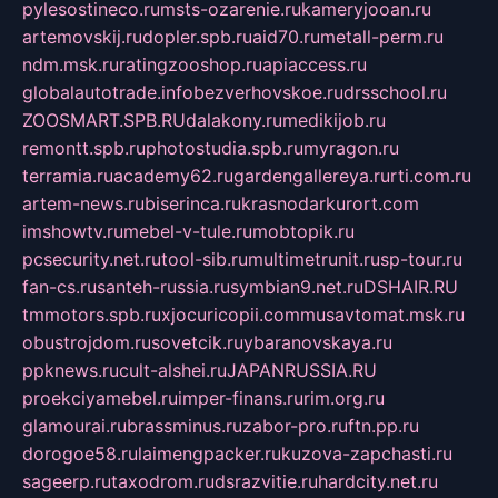
pylesostineco.ru
msts-ozarenie.ru
kameryjooan.ru
artemovskij.ru
dopler.spb.ru
aid70.ru
metall-perm.ru
ndm.msk.ru
ratingzooshop.ru
apiaccess.ru
globalautotrade.info
bezverhovskoe.ru
drsschool.ru
ZOOSMART.SPB.RU
dalakony.ru
medikijob.ru
remontt.spb.ru
photostudia.spb.ru
myragon.ru
terramia.ru
academy62.ru
gardengallereya.ru
rti.com.ru
artem-news.ru
biserinca.ru
krasnodarkurort.com
imshowtv.ru
mebel-v-tule.ru
mobtopik.ru
pcsecurity.net.ru
tool-sib.ru
multimetrunit.ru
sp-tour.ru
fan-cs.ru
santeh-russia.ru
symbian9.net.ru
DSHAIR.RU
tmmotors.spb.ru
xjocuricopii.com
musavtomat.msk.ru
obustrojdom.ru
sovetcik.ru
ybaranovskaya.ru
ppknews.ru
cult-alshei.ru
JAPANRUSSIA.RU
proekciyamebel.ru
imper-finans.ru
rim.org.ru
glamourai.ru
brassminus.ru
zabor-pro.ru
ftn.pp.ru
dorogoe58.ru
laimengpacker.ru
kuzova-zapchasti.ru
sageerp.ru
taxodrom.ru
dsrazvitie.ru
hardcity.net.ru