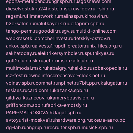
epoha-metalband.ru
ngr.spb.ru
rusgosnews.com
dieselvostok.ru
24hostel.msk.ru
w-dev.ru
f-ship.ru
regsmi.ru
filmnetwork.ru
malinasp.ru
kinosvin.ru
h2o-salon.ru
malutkayork.ru
deltaprim.spb.ru
tango-perm.ru
gooddir.ru
sgv.su
multiki-online.com
webkrasotki.com
cherinvest.ru
detskiy-ostrov.ru
ankou.spb.ru
alvesta1.ru
pdf-creator.ru
nix-files.org.ru
sakhatoday.ru
elektrikersymboler.ru
sputnikyes.ru
golf2club.msk.ru
aeforums.ru
zallclub.ru
multimodal.msk.ru
habaigry.ru
haikko.ru
sobakopedia.ru
isz-fest.ru
ewnc.info
screensaver-clock.net.ru
volnav.spb.ru
comnat.ru
npf.net.ru
7bit.pp.ru
kalugatur.ru
tesiaes.ru
card.com.ru
kazanka.spb.ru
gildiya-kuznecov.ru
kameryboavision.ru
griffoncom.spb.ru
fabrika-emotsiy.ru
PARK-MATROSOVA.RU
agat.spb.ru
avtoyurist-moskva1.ru
hardware.org.ru
схема-авто.рф
dg-lab.ru
angrup.ru
recruiter.spb.ru
music8.spb.ru