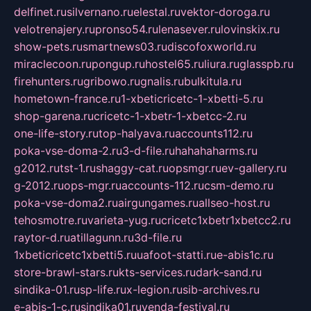
delfinet.ru
silvernano.ru
elestal.ru
vektor-doroga.ru
velotrenajery.ru
pronso54.ru
lenasever.ru
lovinskix.ru
show-pets.ru
smartnews03.ru
discofoxworld.ru
miraclecoon.ru
pongup.ru
hostel65.ru
liura.ru
glasspb.ru
firehunters.ru
gribowo.ru
gnalis.ru
bulkitula.ru
hometown-france.ru
1-xbeticricetc-1-xbetti-5.ru
shop-garena.ru
cricetc-1-xbetr-1-xbetcc-2.ru
one-life-story.ru
top-halyava.ru
accounts112.ru
poka-vse-doma-2.ru
3-d-file.ru
hahahaharms.ru
g2012.ru
tst-1.ru
shaggy-cat.ru
opsmgr.ru
ev-gallery.ru
g-2012.ru
ops-mgr.ru
accounts-112.ru
csm-demo.ru
poka-vse-doma2.ru
airgungames.ru
allseo-host.ru
tehosmotre.ru
varieta-yug.ru
cricetc1xbetr1xbetcc2.ru
raytor-d.ru
atillagunn.ru
3d-file.ru
1xbeticricetc1xbetti5.ru
uafoot-statti.ru
e-abis1c.ru
store-brawl-stars.ru
kts-services.ru
dark-sand.ru
sindika-01.ru
sp-life.ru
x-legion.ru
sib-archives.ru
e-abis-1-c.ru
sindika01.ru
venda-festival.ru