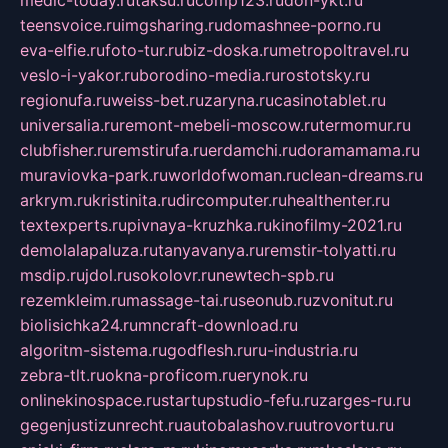
medic-today.ru
taksu.ru
comp123.ru
don-ykt.ru
teensvoice.ru
imgsharing.ru
domashnee-porno.ru
eva-elfie.ru
foto-tur.ru
biz-doska.ru
metropoltravel.ru
veslo-i-yakor.ru
borodino-media.ru
rostotsky.ru
regionufa.ru
weiss-bet.ru
zaryna.ru
casinotablet.ru
universalia.ru
remont-mebeli-moscow.ru
termomur.ru
clubfisher.ru
remstirufa.ru
erdamchi.ru
doramamama.ru
muraviovka-park.ru
worldofwoman.ru
clean-dreams.ru
arkrym.ru
kristinita.ru
dircomputer.ru
healthenter.ru
textexperts.ru
pivnaya-kruzhka.ru
kinofilmy-2021.ru
demolalapaluza.ru
tanyavanya.ru
remstir-tolyatti.ru
msdip.ru
jdol.ru
sokolovr.ru
newtech-spb.ru
rezemkleim.ru
massage-tai.ru
seonub.ru
zvonitut.ru
biolisichka24.ru
mncraft-download.ru
algoritm-sistema.ru
godflesh.ru
ru-industria.ru
zebra-tlt.ru
okna-proficom.ru
erynok.ru
onlinekinospace.ru
startupstudio-fefu.ru
zarges-ru.ru
gegenjustizunrecht.ru
autobalashov.ru
utrovortu.ru