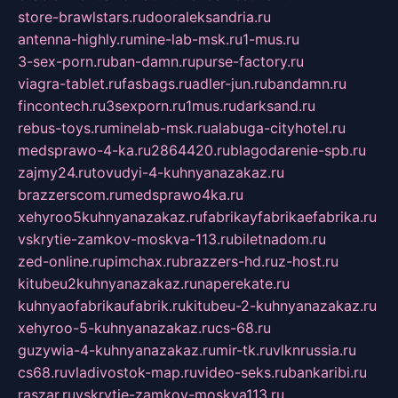
store-brawlstars.ru
dooraleksandria.ru
antenna-highly.ru
mine-lab-msk.ru
1-mus.ru
3-sex-porn.ru
ban-damn.ru
purse-factory.ru
viagra-tablet.ru
fasbags.ru
adler-jun.ru
bandamn.ru
fincontech.ru
3sexporn.ru
1mus.ru
darksand.ru
rebus-toys.ru
minelab-msk.ru
alabuga-cityhotel.ru
medsprawo-4-ka.ru
2864420.ru
blagodarenie-spb.ru
zajmy24.ru
tovudyi-4-kuhnyanazakaz.ru
brazzerscom.ru
medsprawo4ka.ru
xehyroo5kuhnyanazakaz.ru
fabrikayfabrikaefabrika.ru
vskrytie-zamkov-moskva-113.ru
biletnadom.ru
zed-online.ru
pimchax.ru
brazzers-hd.ru
z-host.ru
kitubeu2kuhnyanazakaz.ru
naperekate.ru
kuhnyaofabrikaufabrik.ru
kitubeu-2-kuhnyanazakaz.ru
xehyroo-5-kuhnyanazakaz.ru
cs-68.ru
guzywia-4-kuhnyanazakaz.ru
mir-tk.ru
vlknrussia.ru
cs68.ru
vladivostok-map.ru
video-seks.ru
bankaribi.ru
raszar.ru
vskrytie-zamkov-moskva113.ru