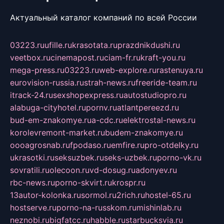
Актуальный каталог компаний по всей России
03223.ru
ufille.ru
krasotata.ru
prazdnikdushi.ru
veetbox.ru
cinemapost.ru
ciam-fr.ru
kraft-you.ru
mega-press.ru
03223.ru
web-explore.ru
rastenuya.ru
eurovision-russia.ru
strah-news.ru
freeride-team.ru
itrack-24.ru
sexshopexpress.ru
autostudiopro.ru
alabuga-cityhotel.ru
pornv.ru
atlantpereezd.ru
bud-em-znakomye.ru
a-cdc.ru
elektrostal-news.ru
korolevremont-market.ru
budem-znakomye.ru
oooagrosnab.ru
fpodaso.ru
emfire.ru
pro-otdelky.ru
ukrasotki.ru
seksuzbek.ru
seks-uzbek.ru
porno-vk.ru
sovratili.ru
olecoon.ru
vd-dosug.ru
adonyev.ru
rbc-news.ru
porno-skvirt.ru
krospr.ru
13autor-kolonka.ru
sormol.ru
2rich.ru
hostel-65.ru
hostserve.ru
porno-na-russkom.ru
mishinlab.ru
neznobi.ru
bigfatcc.ru
habble.ru
starbucksvia.ru