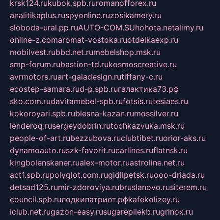
krsk124.ru
kubok.spb.ru
romanofforex.ru
analitikaplus.ru
spyonline.ru
zosikamery.ru
sloboda-ural.pp.ru
AUTO-COM.SU
hohota.net
alimy.ru
online-z.com
aromat-vostoka.ru
otdelkaexp.ru
mobilvest.ru
bbd.net.ru
mebelshop.msk.ru
smp-forum.ru
bastion-td.ru
kosmoscreative.ru
avrmotors.ru
art-galadesign.ru
tiffany-c.ru
ecostep-samara.ru
d-p.spb.ru
галактика73.рф
sko.com.ru
davitamebel-spb.ru
fotsis.ru
tesiaes.ru
kokoroyari.spb.ru
blesna-kazan.ru
mossilver.ru
lenderoq.ru
sergeydobrin.ru
tochkazvuka.msk.ru
people-of-art.ru
bezzubova.ru
clubtibet.ru
orior-aks.ru
dynamoauto.ru
szk-favorit.ru
carlines.ru
flatnsk.ru
kingbolenskaner.ru
alex-motor.ru
astroline.net.ru
act1.spb.ru
polyglot.com.ru
gidlipetsk.ru
ooo-driada.ru
detsad125.ru
mir-zdoroviya.ru
bruslanovo.ru
siterem.ru
council.spb.ru
лодкипатриот.рф
kafekolizey.ru
iclub.net.ru
gazon-easy.ru
sugarepilekb.ru
grinox.ru