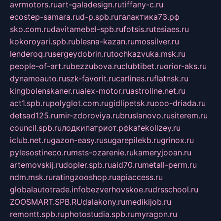
avrmotors.ru
art-galadesign.ru
tiffany-c.ru
ecostep-samara.ru
d-p.spb.ru
галактика73.рф
sko.com.ru
davitamebel-spb.ru
fotsis.ru
tesiaes.ru
kokoroyari.spb.ru
blesna-kazan.ru
mossilver.ru
lenderoq.ru
sergeydobrin.ru
tochkazvuka.msk.ru
people-of-art.ru
bezzubova.ru
clubtibet.ru
orior-aks.ru
dynamoauto.ru
szk-favorit.ru
carlines.ru
flatnsk.ru
kingbolenskaner.ru
alex-motor.ru
astroline.net.ru
act1.spb.ru
polyglot.com.ru
gidlipetsk.ru
ooo-driada.ru
detsad125.ru
mir-zdoroviya.ru
bruslanovo.ru
siterem.ru
council.spb.ru
лодкипатриот.рф
kafekolizey.ru
iclub.net.ru
gazon-easy.ru
sugarepilekb.ru
grinox.ru
pylesostineco.ru
msts-ozarenie.ru
kameryjooan.ru
artemovskij.ru
dopler.spb.ru
aid70.ru
metall-perm.ru
ndm.msk.ru
ratingzooshop.ru
apiaccess.ru
globalautotrade.info
bezverhovskoe.ru
drsschool.ru
ZOOSMART.SPB.RU
dalakony.ru
medikijob.ru
remontt.spb.ru
photostudia.spb.ru
myragon.ru