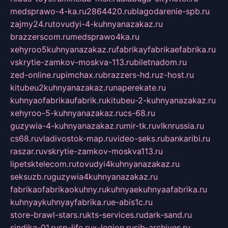
medsprawo-4-ka.ru
2864420.ru
blagodarenie-spb.ru
zajmy24.ru
tovudyi-4-kuhnyanazakaz.ru
brazzerscom.ru
medsprawo4ka.ru
xehyroo5kuhnyanazakaz.ru
fabrikayfabrikaefabrika.ru
vskrytie-zamkov-moskva-113.ru
biletnadom.ru
zed-online.ru
pimchax.ru
brazzers-hd.ru
z-host.ru
kitubeu2kuhnyanazakaz.ru
naperekate.ru
kuhnyaofabrikaufabrik.ru
kitubeu-2-kuhnyanazakaz.ru
xehyroo-5-kuhnyanazakaz.ru
cs-68.ru
guzywia-4-kuhnyanazakaz.ru
mir-tk.ru
vlknrussia.ru
cs68.ru
vladivostok-map.ru
video-seks.ru
bankaribi.ru
raszar.ru
vskrytie-zamkov-moskva113.ru
lipetsktelecom.ru
tovudyi4kuhnyanazakaz.ru
seksuzb.ru
guzywia4kuhnyanazakaz.ru
fabrikaofabrikaokuhny.ru
kuhnyaekuhnyaafabrika.ru
kuhnyaykuhnyayfabrika.ru
e-abis1c.ru
store-brawl-stars.ru
kts-services.ru
dark-sand.ru
sindika-01.ru
sp-life.ru
x-legion.ru
sib-archives.ru