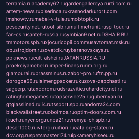
terramia.ru
academy62.ru
gardengallereya.ru
rti.com.ru
artem-news.ru
biserinca.ru
krasnodarkurort.com
imshowtv.ru
mebel-v-tule.ru
mobtopik.ru
pcsecurity.net.ru
tool-sib.ru
multimetrunit.ru
sp-tour.ru
fan-cs.ru
santeh-russia.ru
symbian9.net.ru
DSHAIR.RU
tmmotors.spb.ru
xjocuricopii.com
musavtomat.msk.ru
obustrojdom.ru
sovetcik.ru
ybaranovskaya.ru
ppknews.ru
cult-alshei.ru
JAPANRUSSIA.RU
proekciyamebel.ru
imper-finans.ru
rim.org.ru
glamourai.ru
brassminus.ru
zabor-pro.ru
ftn.pp.ru
dorogoe58.ru
laimengpacker.ru
kuzova-zapchasti.ru
sageerp.ru
taxodrom.ru
dsrazvitie.ru
hardcity.net.ru
ratinghomegames.ru
topservice25.ru
gubernyan.ru
gtglasslined.ru
ii4.ru
tssport.spb.ru
andorra24.com
blackwallstreet.ru
oboimos.ru
optim-doors.com.ru
ikuch.ru
nycr.org.ru
npa21.ru
vremya-ch.spb.ru
desert000.ru
ivtorgi.ru
ifiori.ru
catalog-statei.ru
dcv.org.ru
spetsmaster174.ru
ipkameryhiseeu.ru