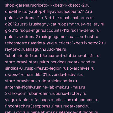
shop-garena.ru
cricetc-1-xbetr-1-xbetcc-2.ru
one-life-story.ru
top-halyava.ru
accounts112.ru
poka-vse-doma-2.ru
3-d-file.ru
hahahaharms.ru
g2012.ru
tst-1.ru
shaggy-cat.ru
opsmgr.ru
ev-gallery.ru
g-2012.ru
ops-mgr.ru
accounts-112.ru
csm-demo.ru
poka-vse-doma2.ru
airgungames.ru
allseo-host.ru
tehosmotre.ru
varieta-yug.ru
cricetc1xbetr1xbetcc2.ru
raytor-d.ru
atillagunn.ru
3d-file.ru
1xbeticricetc1xbetti5.ru
uafoot-statti.ru
e-abis1c.ru
store-brawl-stars.ru
kts-services.ru
dark-sand.ru
sindika-01.ru
sp-life.ru
x-legion.ru
sib-archives.ru
e-abis-1-c.ru
sindika01.ru
venda-festival.ru
store-brawlstars.ru
dooraleksandria.ru
antenna-highly.ru
mine-lab-msk.ru
1-mus.ru
3-sex-porn.ru
ban-damn.ru
purse-factory.ru
viagra-tablet.ru
fasbags.ru
adler-jun.ru
bandamn.ru
fincontech.ru
3sexporn.ru
1mus.ru
darksand.ru
rebus-toys.ru
minelab-msk.ru
alabuga-cityhotel.ru