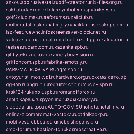
ankou.spb.ru
alvesta1.ru
pdf-creator.ru
nix-files.org.ru
sakhatoday.ru
elektrikersymboler.ru
sputnikyes.ru
golf2club.msk.ru
aeforums.ru
zallclub.ru
multimodal.msk.ru
habaigry.ru
haikko.ru
sobakopedia.ru
isz-fest.ru
ewnc.info
screensaver-clock.net.ru
volnav.spb.ru
comnat.ru
npf.net.ru
7bit.pp.ru
kalugatur.ru
tesiaes.ru
card.com.ru
kazanka.spb.ru
gildiya-kuznecov.ru
kameryboavision.ru
griffoncom.spb.ru
fabrika-emotsiy.ru
PARK-MATROSOVA.RU
agat.spb.ru
avtoyurist-moskva1.ru
hardware.org.ru
схема-авто.рф
dg-lab.ru
angrup.ru
recruiter.spb.ru
music8.spb.ru
krsk124.ru
kubok.spb.ru
romanofforex.ru
analitikaplus.ru
spyonline.ru
zosikamery.ru
sloboda-ural.pp.ru
AUTO-COM.SU
hohota.net
alimy.ru
online-z.com
aromat-vostoka.ru
otdelkaexp.ru
mobilvest.ru
bbd.net.ru
mebelshop.msk.ru
smp-forum.ru
bastion-td.ru
kosmoscreative.ru