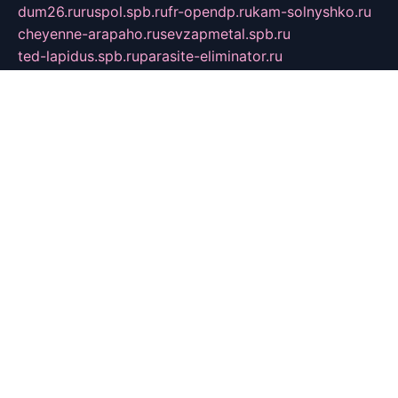
dum26.ru
ruspol.spb.ru
fr-opendp.ru
kam-solnyshko.ru
cheyenne-arapaho.ru
sevzapmetal.spb.ru
ted-lapidus.spb.ru
parasite-eliminator.ru
sigma-complete.ru
modernworld.ru
dama-moda.ru
eholot-group.ru
sk-nvkz.ru
DRONGOLD.RU
democratia2.ru
i-farmer.ru
mass-sport.org
jablonex.spb.ru
bookmess.ru
linkword.ru
refineua.com.ru
cs-spec.net.ru
altay-mebel.ru
DNK-THEATRE.RU
mechaniks.spb.ru
ipcamtechage.ru
skosta.ru
a-sun.ru
stroy-ldsp.ru
snowlands.org.ru
childrensshoes.ru
mrlizzy.ru
mebelsofiakrd.ru
bulizhenko.ru
rumantick.net.ru
mtszerno.ru
daily-fishing.ru
glushiteli-v-spb.ru
megasat.org.ru
localization.net.ru
flyingfish.pp.ru
ds5teremok.ru
aclib.spb.ru
komissionka30.ru
mag-profit.ru
icentre-74.ru
leasing-nsk.ru
hd39.ru
rcd.com.ru
bioprot.ru
deltaextreme.ru
mirkotlov07.ru
mycrossway.ru
temamedia.ru
art-fusing.ru
cbslefort.ru