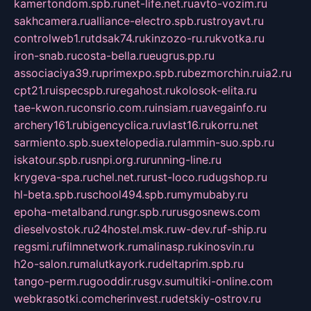
kamertondom.spb.ru
net-life.net.ru
avto-vozim.ru
sakhcamera.ru
alliance-electro.spb.ru
stroyavt.ru
controlweb1.ru
tdsak74.ru
kinzozo-ru.ru
kvotka.ru
iron-snab.ru
costa-bella.ru
eugrus.pp.ru
associaciya39.ru
primexpo.spb.ru
bezmorchin.ru
ia2.ru
cpt21.ru
ispecspb.ru
regahost.ru
kolosok-elita.ru
tae-kwon.ru
consrio.com.ru
insiam.ru
avegainfo.ru
archery161.ru
bigencyclica.ru
vlast16.ru
korru.net
sarmiento.spb.su
extelopedia.ru
lammin-suo.spb.ru
iskatour.spb.ru
snpi.org.ru
running-line.ru
krygeva-spa.ru
chel.net.ru
rust-loco.ru
dugshop.ru
hl-beta.spb.ru
school494.spb.ru
mymubaby.ru
epoha-metalband.ru
ngr.spb.ru
rusgosnews.com
dieselvostok.ru
24hostel.msk.ru
w-dev.ru
f-ship.ru
regsmi.ru
filmnetwork.ru
malinasp.ru
kinosvin.ru
h2o-salon.ru
malutkayork.ru
deltaprim.spb.ru
tango-perm.ru
gooddir.ru
sgv.su
multiki-online.com
webkrasotki.com
cherinvest.ru
detskiy-ostrov.ru