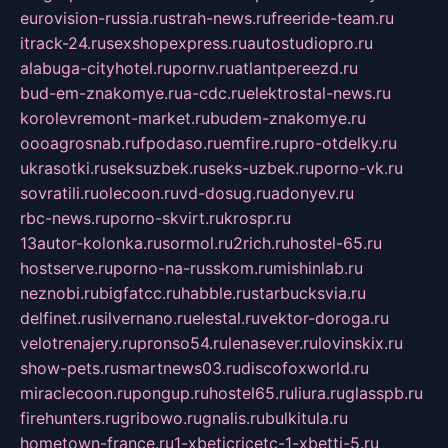
eurovision-russia.ru
strah-news.ru
freeride-team.ru
itrack-24.ru
sexshopexpress.ru
autostudiopro.ru
alabuga-cityhotel.ru
pornv.ru
atlantpereezd.ru
bud-em-znakomye.ru
a-cdc.ru
elektrostal-news.ru
korolevremont-market.ru
budem-znakomye.ru
oooagrosnab.ru
fpodaso.ru
emfire.ru
pro-otdelky.ru
ukrasotki.ru
seksuzbek.ru
seks-uzbek.ru
porno-vk.ru
sovratili.ru
olecoon.ru
vd-dosug.ru
adonyev.ru
rbc-news.ru
porno-skvirt.ru
krospr.ru
13autor-kolonka.ru
sormol.ru
2rich.ru
hostel-65.ru
hostserve.ru
porno-na-russkom.ru
mishinlab.ru
neznobi.ru
bigfatcc.ru
habble.ru
starbucksvia.ru
delfinet.ru
silvernano.ru
elestal.ru
vektor-doroga.ru
velotrenajery.ru
pronso54.ru
lenasever.ru
lovinskix.ru
show-pets.ru
smartnews03.ru
discofoxworld.ru
miraclecoon.ru
pongup.ru
hostel65.ru
liura.ru
glasspb.ru
firehunters.ru
gribowo.ru
gnalis.ru
bulkitula.ru
hometown-france.ru
1-xbeticricetc-1-xbetti-5.ru