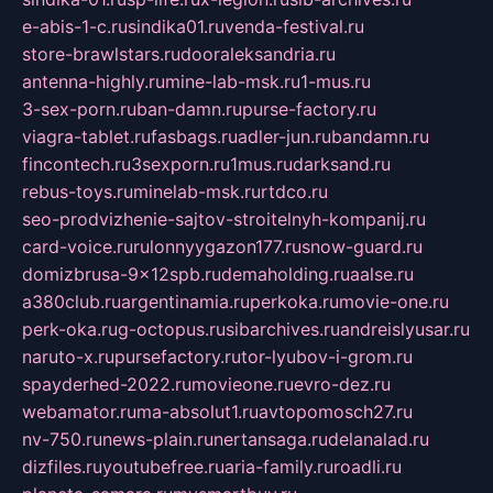
e-abis-1-c.ru
sindika01.ru
venda-festival.ru
store-brawlstars.ru
dooraleksandria.ru
antenna-highly.ru
mine-lab-msk.ru
1-mus.ru
3-sex-porn.ru
ban-damn.ru
purse-factory.ru
viagra-tablet.ru
fasbags.ru
adler-jun.ru
bandamn.ru
fincontech.ru
3sexporn.ru
1mus.ru
darksand.ru
rebus-toys.ru
minelab-msk.ru
rtdco.ru
seo-prodvizhenie-sajtov-stroitelnyh-kompanij.ru
card-voice.ru
rulonnyygazon177.ru
snow-guard.ru
domizbrusa-9x12spb.ru
demaholding.ru
aalse.ru
a380club.ru
argentinamia.ru
perkoka.ru
movie-one.ru
perk-oka.ru
g-octopus.ru
sibarchives.ru
andreislyusar.ru
naruto-x.ru
pursefactory.ru
tor-lyubov-i-grom.ru
spayderhed-2022.ru
movieone.ru
evro-dez.ru
webamator.ru
ma-absolut1.ru
avtopomosch27.ru
nv-750.ru
news-plain.ru
nertansaga.ru
delanalad.ru
dizfiles.ru
youtubefree.ru
aria-family.ru
roadli.ru