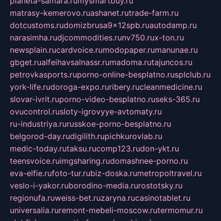
planeta-samara.ru
mysmartbuy.ru
matrasy-kemerovo.ru
ashanet.ru
trade-farm.ru
dotcustoms.ru
domizbrusa9x12spb.ru
autodamp.ru
narasimha.ru
djcommodities.ru
nv750.ru
x-ton.ru
newsplain.ru
cardvoice.ru
modopaper.ru
manunae.ru
gbget.ru
alfeihavsalnassr.ru
madoma.ru
tajuncos.ru
petrovkasports.ru
porno-online-besplatno.ru
splclub.ru
york-life.ru
doroga-expo.ru
ribery.ru
cleanmedicine.ru
slovar-ivrit.ru
porno-video-besplatno.ru
seks-365.ru
ovucontrol.ru
sloty-igrovyye-avtomaty.ru
ru-industriya.ru
russkoe-porno-besplatno.ru
belgorod-day.ru
digilith.ru
pichkurovlab.ru
medic-today.ru
taksu.ru
comp123.ru
don-ykt.ru
teensvoice.ru
imgsharing.ru
domashnee-porno.ru
eva-elfie.ru
foto-tur.ru
biz-doska.ru
metropoltravel.ru
veslo-i-yakor.ru
borodino-media.ru
rostotsky.ru
regionufa.ru
weiss-bet.ru
zaryna.ru
casinotablet.ru
universalia.ru
remont-mebeli-moscow.ru
termomur.ru