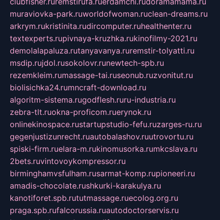
clubfisher.ru
remstirufa.ru
erdamchi.ru
doramamama.ru
muraviovka-park.ru
worldofwoman.ru
clean-dreams.ru
arkrym.ru
kristinita.ru
dircomputer.ru
healthenter.ru
textexperts.ru
pivnaya-kruzhka.ru
kinofilmy-2021.ru
demolalapaluza.ru
tanyavanya.ru
remstir-tolyatti.ru
msdip.ru
jdol.ru
sokolovr.ru
newtech-spb.ru
rezemkleim.ru
massage-tai.ru
seonub.ru
zvonitut.ru
biolisichka24.ru
mncraft-download.ru
algoritm-sistema.ru
godflesh.ru
ru-industria.ru
zebra-tlt.ru
okna-proficom.ru
erynok.ru
onlinekinospace.ru
startupstudio-fefu.ru
zarges-ru.ru
gegenjustizunrecht.ru
autobalashov.ru
utrovortu.ru
spiski-firm.ru
elara-m.ru
kinomusorka.ru
mkcslava.ru
2bets.ru
vintovoykompressor.ru
birminghamvsfulham.ru
sarmat-komp.ru
pioneeri.ru
amadis-chocolate.ru
shkurki-karakulya.ru
kanotiforet.spb.ru
tutmassage.ru
ecolog.org.ru
praga.spb.ru
falcorussia.ru
autodoctorservis.ru