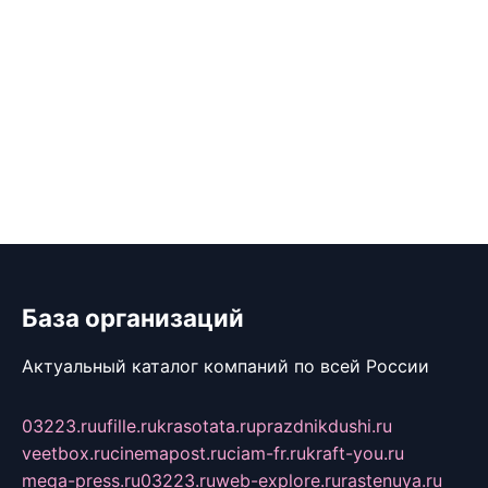
База организаций
Актуальный каталог компаний по всей России
03223.ru
ufille.ru
krasotata.ru
prazdnikdushi.ru
veetbox.ru
cinemapost.ru
ciam-fr.ru
kraft-you.ru
mega-press.ru
03223.ru
web-explore.ru
rastenuya.ru