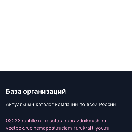
База организаций
Актуальный каталог компаний по всей России
03223.ru
ufille.ru
krasotata.ru
prazdnikdushi.ru
veetbox.ru
cinemapost.ru
ciam-fr.ru
kraft-you.ru