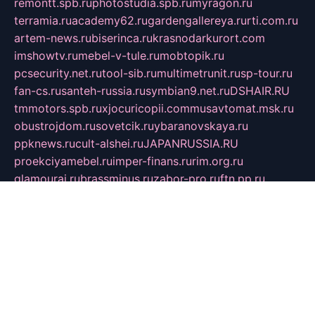
remontt.spb.ru
photostudia.spb.ru
myragon.ru
terramia.ru
academy62.ru
gardengallereya.ru
rti.com.ru
artem-news.ru
biserinca.ru
krasnodarkurort.com
imshowtv.ru
mebel-v-tule.ru
mobtopik.ru
pcsecurity.net.ru
tool-sib.ru
multimetrunit.ru
sp-tour.ru
fan-cs.ru
santeh-russia.ru
symbian9.net.ru
DSHAIR.RU
tmmotors.spb.ru
xjocuricopii.com
musavtomat.msk.ru
obustrojdom.ru
sovetcik.ru
ybaranovskaya.ru
ppknews.ru
cult-alshei.ru
JAPANRUSSIA.RU
proekciyamebel.ru
imper-finans.ru
rim.org.ru
glamourai.ru
brassminus.ru
zabor-pro.ru
ftn.pp.ru
dorogoe58.ru
laimengpacker.ru
kuzova-zapchasti.ru
sageerp.ru
taxodrom.ru
dsrazvitie.ru
hardcity.net.ru
ratinghomegames.ru
topservice25.ru
gubernyan.ru
gtglasslined.ru
ii4.ru
tssport.spb.ru
andorra24.com
blackwallstreet.ru
oboimos.ru
optim-doors.com.ru
ikuch.ru
nycr.org.ru
npa21.ru
vremya-ch.spb.ru
desert000.ru
ivtorgi.ru
ifiori.ru
catalog-statei.ru