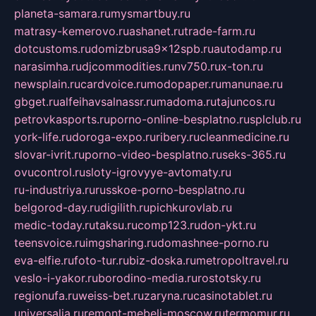
planeta-samara.ru
mysmartbuy.ru
matrasy-kemerovo.ru
ashanet.ru
trade-farm.ru
dotcustoms.ru
domizbrusa9x12spb.ru
autodamp.ru
narasimha.ru
djcommodities.ru
nv750.ru
x-ton.ru
newsplain.ru
cardvoice.ru
modopaper.ru
manunae.ru
gbget.ru
alfeihavsalnassr.ru
madoma.ru
tajuncos.ru
petrovkasports.ru
porno-online-besplatno.ru
splclub.ru
york-life.ru
doroga-expo.ru
ribery.ru
cleanmedicine.ru
slovar-ivrit.ru
porno-video-besplatno.ru
seks-365.ru
ovucontrol.ru
sloty-igrovyye-avtomaty.ru
ru-industriya.ru
russkoe-porno-besplatno.ru
belgorod-day.ru
digilith.ru
pichkurovlab.ru
medic-today.ru
taksu.ru
comp123.ru
don-ykt.ru
teensvoice.ru
imgsharing.ru
domashnee-porno.ru
eva-elfie.ru
foto-tur.ru
biz-doska.ru
metropoltravel.ru
veslo-i-yakor.ru
borodino-media.ru
rostotsky.ru
regionufa.ru
weiss-bet.ru
zaryna.ru
casinotablet.ru
universalia.ru
remont-mebeli-moscow.ru
termomur.ru