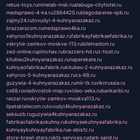
rebus-toys.ru
minelab-msk.ru
alabuga-cityhotel.ru
medsprawo-4-ka.ru
2864420.ru
blagodarenie-spb.ru
zajmy24.ru
tovudyi-4-kuhnyanazakaz.ru
brazzerscom.ru
medsprawo4ka.ru
xehyroo5kuhnyanazakaz.ru
fabrikayfabrikaefabrika.ru
vskrytie-zamkov-moskva-113.ru
biletnadom.ru
zed-online.ru
pimchax.ru
brazzers-hd.ru
z-host.ru
kitubeu2kuhnyanazakaz.ru
naperekate.ru
kuhnyaofabrikaufabrik.ru
kitubeu-2-kuhnyanazakaz.ru
xehyroo-5-kuhnyanazakaz.ru
cs-68.ru
guzywia-4-kuhnyanazakaz.ru
mir-tk.ru
vlknrussia.ru
cs68.ru
vladivostok-map.ru
video-seks.ru
bankaribi.ru
raszar.ru
vskrytie-zamkov-moskva113.ru
lipetsktelecom.ru
tovudyi4kuhnyanazakaz.ru
seksuzb.ru
guzywia4kuhnyanazakaz.ru
fabrikaofabrikaokuhny.ru
kuhnyaekuhnyaafabrika.ru
kuhnyaykuhnyayfabrika.ru
e-abis1c.ru
store-brawl-stars.ru
kts-services.ru
dark-sand.ru