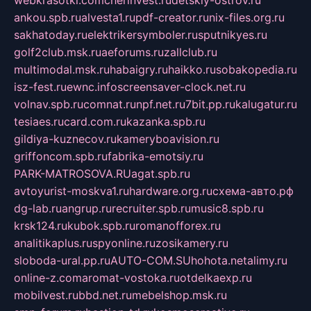
webkrasotki.com
cherinvest.ru
detskiy-ostrov.ru
ankou.spb.ru
alvesta1.ru
pdf-creator.ru
nix-files.org.ru
sakhatoday.ru
elektrikersymboler.ru
sputnikyes.ru
golf2club.msk.ru
aeforums.ru
zallclub.ru
multimodal.msk.ru
habaigry.ru
haikko.ru
sobakopedia.ru
isz-fest.ru
ewnc.info
screensaver-clock.net.ru
volnav.spb.ru
comnat.ru
npf.net.ru
7bit.pp.ru
kalugatur.ru
tesiaes.ru
card.com.ru
kazanka.spb.ru
gildiya-kuznecov.ru
kameryboavision.ru
griffoncom.spb.ru
fabrika-emotsiy.ru
PARK-MATROSOVA.RU
agat.spb.ru
avtoyurist-moskva1.ru
hardware.org.ru
схема-авто.рф
dg-lab.ru
angrup.ru
recruiter.spb.ru
music8.spb.ru
krsk124.ru
kubok.spb.ru
romanofforex.ru
analitikaplus.ru
spyonline.ru
zosikamery.ru
sloboda-ural.pp.ru
AUTO-COM.SU
hohota.net
alimy.ru
online-z.com
aromat-vostoka.ru
otdelkaexp.ru
mobilvest.ru
bbd.net.ru
mebelshop.msk.ru