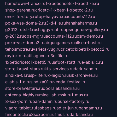
hometown-france.ru
1-xbeticricetc-1-xbetti-5.ru
shop-garena.ru
cricetc-1-xbetr-1-xbetcc-2.ru
one-life-story.ru
top-halyava.ru
accounts112.ru
poka-vse-doma-2.ru
3-d-file.ru
hahahaharms.ru
g2012.ru
tst-1.ru
shaggy-cat.ru
opsmgr.ru
ev-gallery.ru
g-2012.ru
ops-mgr.ru
accounts-112.ru
csm-demo.ru
poka-vse-doma2.ru
airgungames.ru
allseo-host.ru
tehosmotre.ru
varieta-yug.ru
cricetc1xbetr1xbetcc2.ru
raytor-d.ru
atillagunn.ru
3d-file.ru
1xbeticricetc1xbetti5.ru
uafoot-statti.ru
e-abis1c.ru
store-brawl-stars.ru
kts-services.ru
dark-sand.ru
sindika-01.ru
sp-life.ru
x-legion.ru
sib-archives.ru
e-abis-1-c.ru
sindika01.ru
venda-festival.ru
store-brawlstars.ru
dooraleksandria.ru
antenna-highly.ru
mine-lab-msk.ru
1-mus.ru
3-sex-porn.ru
ban-damn.ru
purse-factory.ru
viagra-tablet.ru
fasbags.ru
adler-jun.ru
bandamn.ru
fincontech.ru
3sexporn.ru
1mus.ru
darksand.ru