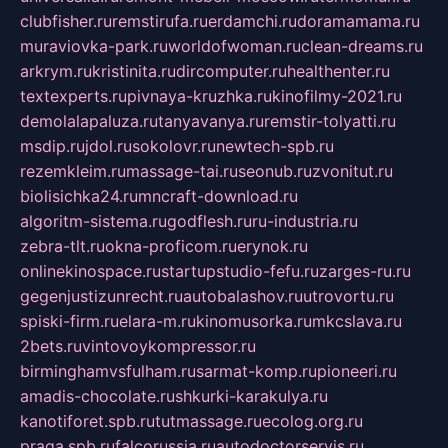
clubfisher.ru
remstirufa.ru
erdamchi.ru
doramamama.ru
muraviovka-park.ru
worldofwoman.ru
clean-dreams.ru
arkrym.ru
kristinita.ru
dircomputer.ru
healthenter.ru
textexperts.ru
pivnaya-kruzhka.ru
kinofilmy-2021.ru
demolalapaluza.ru
tanyavanya.ru
remstir-tolyatti.ru
msdip.ru
jdol.ru
sokolovr.ru
newtech-spb.ru
rezemkleim.ru
massage-tai.ru
seonub.ru
zvonitut.ru
biolisichka24.ru
mncraft-download.ru
algoritm-sistema.ru
godflesh.ru
ru-industria.ru
zebra-tlt.ru
okna-proficom.ru
erynok.ru
onlinekinospace.ru
startupstudio-fefu.ru
zarges-ru.ru
gegenjustizunrecht.ru
autobalashov.ru
utrovortu.ru
spiski-firm.ru
elara-m.ru
kinomusorka.ru
mkcslava.ru
2bets.ru
vintovoykompressor.ru
birminghamvsfulham.ru
sarmat-komp.ru
pioneeri.ru
amadis-chocolate.ru
shkurki-karakulya.ru
kanotiforet.spb.ru
tutmassage.ru
ecolog.org.ru
praga.spb.ru
falcorussia.ru
autodoctorservis.ru