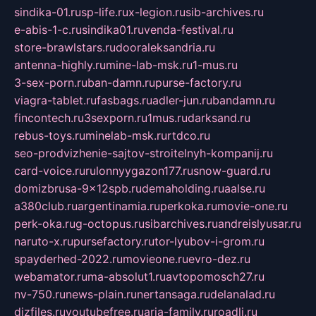
sindika-01.ru
sp-life.ru
x-legion.ru
sib-archives.ru
e-abis-1-c.ru
sindika01.ru
venda-festival.ru
store-brawlstars.ru
dooraleksandria.ru
antenna-highly.ru
mine-lab-msk.ru
1-mus.ru
3-sex-porn.ru
ban-damn.ru
purse-factory.ru
viagra-tablet.ru
fasbags.ru
adler-jun.ru
bandamn.ru
fincontech.ru
3sexporn.ru
1mus.ru
darksand.ru
rebus-toys.ru
minelab-msk.ru
rtdco.ru
seo-prodvizhenie-sajtov-stroitelnyh-kompanij.ru
card-voice.ru
rulonnyygazon177.ru
snow-guard.ru
domizbrusa-9x12spb.ru
demaholding.ru
aalse.ru
a380club.ru
argentinamia.ru
perkoka.ru
movie-one.ru
perk-oka.ru
g-octopus.ru
sibarchives.ru
andreislyusar.ru
naruto-x.ru
pursefactory.ru
tor-lyubov-i-grom.ru
spayderhed-2022.ru
movieone.ru
evro-dez.ru
webamator.ru
ma-absolut1.ru
avtopomosch27.ru
nv-750.ru
news-plain.ru
nertansaga.ru
delanalad.ru
dizfiles.ru
youtubefree.ru
aria-family.ru
roadli.ru