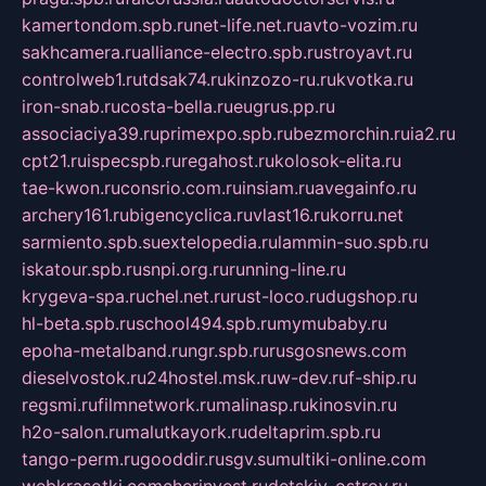
kamertondom.spb.ru
net-life.net.ru
avto-vozim.ru
sakhcamera.ru
alliance-electro.spb.ru
stroyavt.ru
controlweb1.ru
tdsak74.ru
kinzozo-ru.ru
kvotka.ru
iron-snab.ru
costa-bella.ru
eugrus.pp.ru
associaciya39.ru
primexpo.spb.ru
bezmorchin.ru
ia2.ru
cpt21.ru
ispecspb.ru
regahost.ru
kolosok-elita.ru
tae-kwon.ru
consrio.com.ru
insiam.ru
avegainfo.ru
archery161.ru
bigencyclica.ru
vlast16.ru
korru.net
sarmiento.spb.su
extelopedia.ru
lammin-suo.spb.ru
iskatour.spb.ru
snpi.org.ru
running-line.ru
krygeva-spa.ru
chel.net.ru
rust-loco.ru
dugshop.ru
hl-beta.spb.ru
school494.spb.ru
mymubaby.ru
epoha-metalband.ru
ngr.spb.ru
rusgosnews.com
dieselvostok.ru
24hostel.msk.ru
w-dev.ru
f-ship.ru
regsmi.ru
filmnetwork.ru
malinasp.ru
kinosvin.ru
h2o-salon.ru
malutkayork.ru
deltaprim.spb.ru
tango-perm.ru
gooddir.ru
sgv.su
multiki-online.com