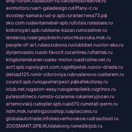
smp-forum.ru
bastion-td.ru
kosmoscreative.ru
avrmotors.ru
art-galadesign.ru
tiffany-c.ru
ecostep-samara.ru
d-p.spb.ru
галактика73.рф
sko.com.ru
davitamebel-spb.ru
fotsis.ru
tesiaes.ru
kokoroyari.spb.ru
blesna-kazan.ru
mossilver.ru
lenderoq.ru
sergeydobrin.ru
tochkazvuka.msk.ru
people-of-art.ru
bezzubova.ru
clubtibet.ru
orior-aks.ru
dynamoauto.ru
szk-favorit.ru
carlines.ru
flatnsk.ru
kingbolenskaner.ru
alex-motor.ru
astroline.net.ru
act1.spb.ru
polyglot.com.ru
gidlipetsk.ru
ooo-driada.ru
detsad125.ru
mir-zdoroviya.ru
bruslanovo.ru
siterem.ru
council.spb.ru
лодкипатриот.рф
kafekolizey.ru
iclub.net.ru
gazon-easy.ru
sugarepilekb.ru
grinox.ru
pylesostineco.ru
msts-ozarenie.ru
kameryjooan.ru
artemovskij.ru
dopler.spb.ru
aid70.ru
metall-perm.ru
ndm.msk.ru
ratingzooshop.ru
apiaccess.ru
globalautotrade.info
bezverhovskoe.ru
drsschool.ru
ZOOSMART.SPB.RU
dalakony.ru
medikijob.ru