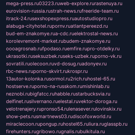
mega-press.ru
03223.ru
web-explore.ru
rastenuya.ru
eurovision-russia.ru
strah-news.ru
freeride-team.ru
itrack-24.ru
sexshopexpress.ru
autostudiopro.ru
alabuga-cityhotel.ru
pornv.ru
atlantpereezd.ru
bud-em-znakomye.ru
a-cdc.ru
elektrostal-news.ru
korolevremont-market.ru
budem-znakomye.ru
oooagrosnab.ru
fpodaso.ru
emfire.ru
pro-otdelky.ru
ukrasotki.ru
seksuzbek.ru
seks-uzbek.ru
porno-vk.ru
sovratili.ru
olecoon.ru
vd-dosug.ru
adonyev.ru
rbc-news.ru
porno-skvirt.ru
krospr.ru
13autor-kolonka.ru
sormol.ru
2rich.ru
hostel-65.ru
hostserve.ru
porno-na-russkom.ru
mishinlab.ru
neznobi.ru
bigfatcc.ru
habble.ru
starbucksvia.ru
delfinet.ru
silvernano.ru
elestal.ru
vektor-doroga.ru
velotrenajery.ru
pronso54.ru
lenasever.ru
lovinskix.ru
show-pets.ru
smartnews03.ru
discofoxworld.ru
miraclecoon.ru
pongup.ru
hostel65.ru
liura.ru
glasspb.ru
firehunters.ru
gribowo.ru
gnalis.ru
bulkitula.ru