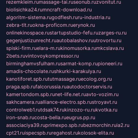
rezemkleim.ru
massage-tai.ru
seonub.ru
zvonitut.ru
biolisichka24.ru
mncraft-download.ru
algoritm-sistema.ru
godflesh.ru
ru-industria.ru
zebra-tlt.ru
okna-proficom.ru
erynok.ru
onlinekinospace.ru
startupstudio-fefu.ru
zarges-ru.ru
gegenjustizunrecht.ru
autobalashov.ru
utrovortu.ru
spiski-firm.ru
elara-m.ru
kinomusorka.ru
mkcslava.ru
2bets.ru
vintovoykompressor.ru
birminghamvsfulham.ru
sarmat-komp.ru
pioneeri.ru
amadis-chocolate.ru
shkurki-karakulya.ru
kanotiforet.spb.ru
tutmassage.ru
ecolog.org.ru
praga.spb.ru
falcorussia.ru
autodoctorservis.ru
kamertondom.spb.ru
net-life.net.ru
avto-vozim.ru
sakhcamera.ru
alliance-electro.spb.ru
stroyavt.ru
controlweb1.ru
tdsak74.ru
kinzozo-ru.ru
kvotka.ru
iron-snab.ru
costa-bella.ru
eugrus.pp.ru
associaciya39.ru
primexpo.spb.ru
bezmorchin.ru
ia2.ru
cpt21.ru
ispecspb.ru
regahost.ru
kolosok-elita.ru