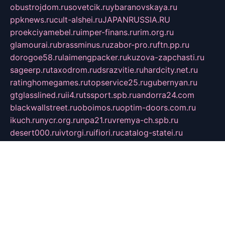
obustrojdom.ru
sovetcik.ru
ybaranovskaya.ru
ppknews.ru
cult-alshei.ru
JAPANRUSSIA.RU
proekciyamebel.ru
imper-finans.ru
rim.org.ru
glamourai.ru
brassminus.ru
zabor-pro.ru
ftn.pp.ru
dorogoe58.ru
laimengpacker.ru
kuzova-zapchasti.ru
sageerp.ru
taxodrom.ru
dsrazvitie.ru
hardcity.net.ru
ratinghomegames.ru
topservice25.ru
gubernyan.ru
gtglasslined.ru
ii4.ru
tssport.spb.ru
andorra24.com
blackwallstreet.ru
oboimos.ru
optim-doors.com.ru
ikuch.ru
nycr.org.ru
npa21.ru
vremya-ch.spb.ru
desert000.ru
ivtorgi.ru
ifiori.ru
catalog-statei.ru
dcv.org.ru
spetsmaster174.ru
ipkameryhiseeu.ru
dum26.ru
ruspol.spb.ru
fr-opendp.ru
kam-solnyshko.ru
cheyenne-arapaho.ru
sevzapmetal.spb.ru
ted-lapidus.spb.ru
parasite-eliminator.ru
sigma-complete.ru
modernworld.ru
dama-moda.ru
eholot-group.ru
sk-nvkz.ru
DRONGOLD.RU
democratia2.ru
i-farmer.ru
mass-sport.org