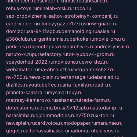
fincontech.ru
3sexporn.ru
1mus.ru
darksand.ru
rebus-toys.ru
minelab-msk.ru
rtdco.ru
seo-prodvizhenie-sajtov-stroitelnyh-kompanij.ru
card-voice.ru
rulonnyygazon177.ru
snow-guard.ru
domizbrusa-9x12spb.ru
demaholding.ru
aalse.ru
a380club.ru
argentinamia.ru
perkoka.ru
movie-one.ru
perk-oka.ru
g-octopus.ru
sibarchives.ru
andreislyusar.ru
naruto-x.ru
pursefactory.ru
tor-lyubov-i-grom.ru
spayderhed-2022.ru
movieone.ru
evro-dez.ru
webamator.ru
ma-absolut1.ru
avtopomosch27.ru
nv-750.ru
news-plain.ru
nertansaga.ru
delanalad.ru
dizfiles.ru
youtubefree.ru
aria-family.ru
roadli.ru
planeta-samara.ru
mysmartbuy.ru
matrasy-kemerovo.ru
ashanet.ru
trade-farm.ru
dotcustoms.ru
domizbrusa9x12spb.ru
autodamp.ru
narasimha.ru
djcommodities.ru
nv750.ru
x-ton.ru
newsplain.ru
cardvoice.ru
modopaper.ru
manunae.ru
gbget.ru
alfeihavsalnassr.ru
madoma.ru
tajuncos.ru