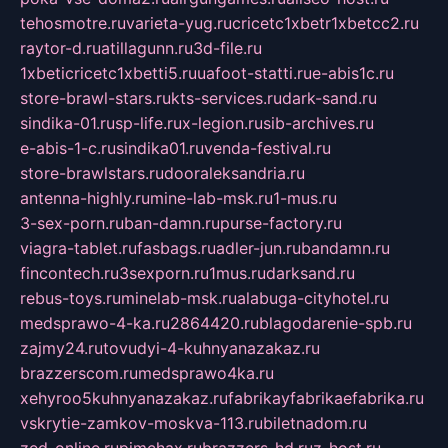
tehosmotre.ru
varieta-yug.ru
cricetc1xbetr1xbetcc2.ru
raytor-d.ru
atillagunn.ru
3d-file.ru
1xbeticricetc1xbetti5.ru
uafoot-statti.ru
e-abis1c.ru
store-brawl-stars.ru
kts-services.ru
dark-sand.ru
sindika-01.ru
sp-life.ru
x-legion.ru
sib-archives.ru
e-abis-1-c.ru
sindika01.ru
venda-festival.ru
store-brawlstars.ru
dooraleksandria.ru
antenna-highly.ru
mine-lab-msk.ru
1-mus.ru
3-sex-porn.ru
ban-damn.ru
purse-factory.ru
viagra-tablet.ru
fasbags.ru
adler-jun.ru
bandamn.ru
fincontech.ru
3sexporn.ru
1mus.ru
darksand.ru
rebus-toys.ru
minelab-msk.ru
alabuga-cityhotel.ru
medsprawo-4-ka.ru
2864420.ru
blagodarenie-spb.ru
zajmy24.ru
tovudyi-4-kuhnyanazakaz.ru
brazzerscom.ru
medsprawo4ka.ru
xehyroo5kuhnyanazakaz.ru
fabrikayfabrikaefabrika.ru
vskrytie-zamkov-moskva-113.ru
biletnadom.ru
zed-online.ru
pimchax.ru
brazzers-hd.ru
z-host.ru