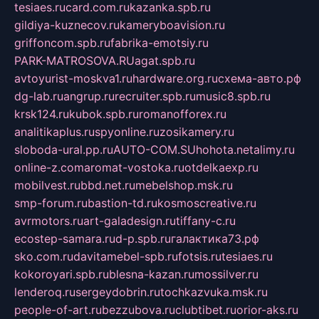
tesiaes.ru
card.com.ru
kazanka.spb.ru
gildiya-kuznecov.ru
kameryboavision.ru
griffoncom.spb.ru
fabrika-emotsiy.ru
PARK-MATROSOVA.RU
agat.spb.ru
avtoyurist-moskva1.ru
hardware.org.ru
схема-авто.рф
dg-lab.ru
angrup.ru
recruiter.spb.ru
music8.spb.ru
krsk124.ru
kubok.spb.ru
romanofforex.ru
analitikaplus.ru
spyonline.ru
zosikamery.ru
sloboda-ural.pp.ru
AUTO-COM.SU
hohota.net
alimy.ru
online-z.com
aromat-vostoka.ru
otdelkaexp.ru
mobilvest.ru
bbd.net.ru
mebelshop.msk.ru
smp-forum.ru
bastion-td.ru
kosmoscreative.ru
avrmotors.ru
art-galadesign.ru
tiffany-c.ru
ecostep-samara.ru
d-p.spb.ru
галактика73.рф
sko.com.ru
davitamebel-spb.ru
fotsis.ru
tesiaes.ru
kokoroyari.spb.ru
blesna-kazan.ru
mossilver.ru
lenderoq.ru
sergeydobrin.ru
tochkazvuka.msk.ru
people-of-art.ru
bezzubova.ru
clubtibet.ru
orior-aks.ru