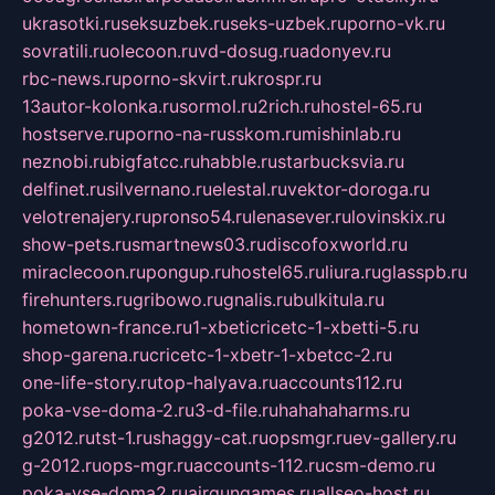
ukrasotki.ru
seksuzbek.ru
seks-uzbek.ru
porno-vk.ru
sovratili.ru
olecoon.ru
vd-dosug.ru
adonyev.ru
rbc-news.ru
porno-skvirt.ru
krospr.ru
13autor-kolonka.ru
sormol.ru
2rich.ru
hostel-65.ru
hostserve.ru
porno-na-russkom.ru
mishinlab.ru
neznobi.ru
bigfatcc.ru
habble.ru
starbucksvia.ru
delfinet.ru
silvernano.ru
elestal.ru
vektor-doroga.ru
velotrenajery.ru
pronso54.ru
lenasever.ru
lovinskix.ru
show-pets.ru
smartnews03.ru
discofoxworld.ru
miraclecoon.ru
pongup.ru
hostel65.ru
liura.ru
glasspb.ru
firehunters.ru
gribowo.ru
gnalis.ru
bulkitula.ru
hometown-france.ru
1-xbeticricetc-1-xbetti-5.ru
shop-garena.ru
cricetc-1-xbetr-1-xbetcc-2.ru
one-life-story.ru
top-halyava.ru
accounts112.ru
poka-vse-doma-2.ru
3-d-file.ru
hahahaharms.ru
g2012.ru
tst-1.ru
shaggy-cat.ru
opsmgr.ru
ev-gallery.ru
g-2012.ru
ops-mgr.ru
accounts-112.ru
csm-demo.ru
poka-vse-doma2.ru
airgungames.ru
allseo-host.ru