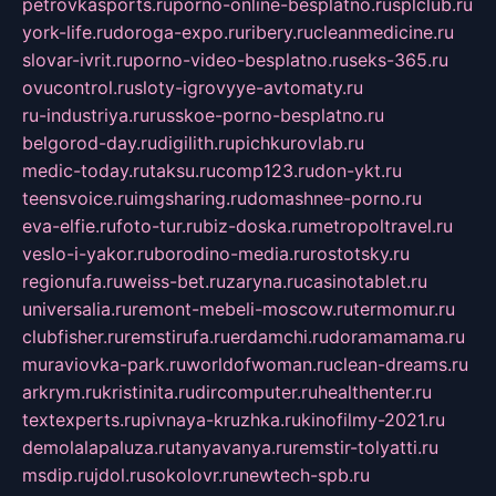
petrovkasports.ru
porno-online-besplatno.ru
splclub.ru
york-life.ru
doroga-expo.ru
ribery.ru
cleanmedicine.ru
slovar-ivrit.ru
porno-video-besplatno.ru
seks-365.ru
ovucontrol.ru
sloty-igrovyye-avtomaty.ru
ru-industriya.ru
russkoe-porno-besplatno.ru
belgorod-day.ru
digilith.ru
pichkurovlab.ru
medic-today.ru
taksu.ru
comp123.ru
don-ykt.ru
teensvoice.ru
imgsharing.ru
domashnee-porno.ru
eva-elfie.ru
foto-tur.ru
biz-doska.ru
metropoltravel.ru
veslo-i-yakor.ru
borodino-media.ru
rostotsky.ru
regionufa.ru
weiss-bet.ru
zaryna.ru
casinotablet.ru
universalia.ru
remont-mebeli-moscow.ru
termomur.ru
clubfisher.ru
remstirufa.ru
erdamchi.ru
doramamama.ru
muraviovka-park.ru
worldofwoman.ru
clean-dreams.ru
arkrym.ru
kristinita.ru
dircomputer.ru
healthenter.ru
textexperts.ru
pivnaya-kruzhka.ru
kinofilmy-2021.ru
demolalapaluza.ru
tanyavanya.ru
remstir-tolyatti.ru
msdip.ru
jdol.ru
sokolovr.ru
newtech-spb.ru