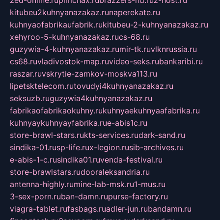
kitubeu2kuhnyanazakaz.ru
naperekate.ru
kuhnyaofabrikaufabrik.ru
kitubeu-2-kuhnyanazakaz.ru
xehyroo-5-kuhnyanazakaz.ru
cs-68.ru
guzywia-4-kuhnyanazakaz.ru
mir-tk.ru
vlknrussia.ru
cs68.ru
vladivostok-map.ru
video-seks.ru
bankaribi.ru
raszar.ru
vskrytie-zamkov-moskva113.ru
lipetsktelecom.ru
tovudyi4kuhnyanazakaz.ru
seksuzb.ru
guzywia4kuhnyanazakaz.ru
fabrikaofabrikaokuhny.ru
kuhnyaekuhnyaafabrika.ru
kuhnyaykuhnyayfabrika.ru
e-abis1c.ru
store-brawl-stars.ru
kts-services.ru
dark-sand.ru
sindika-01.ru
sp-life.ru
x-legion.ru
sib-archives.ru
e-abis-1-c.ru
sindika01.ru
venda-festival.ru
store-brawlstars.ru
dooraleksandria.ru
antenna-highly.ru
mine-lab-msk.ru
1-mus.ru
3-sex-porn.ru
ban-damn.ru
purse-factory.ru
viagra-tablet.ru
fasbags.ru
adler-jun.ru
bandamn.ru