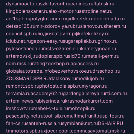
dynamoauto.ru
szk-favorit.ru
carlines.ru
flatnsk.ru
kingbolenskaner.ru
alex-motor.ru
astroline.net.ru
act1.spb.ru
polyglot.com.ru
gidlipetsk.ru
ooo-driada.ru
detsad125.ru
mir-zdoroviya.ru
bruslanovo.ru
siterem.ru
council.spb.ru
лодкипатриот.рф
kafekolizey.ru
iclub.net.ru
gazon-easy.ru
sugarepilekb.ru
grinox.ru
pylesostineco.ru
msts-ozarenie.ru
kameryjooan.ru
artemovskij.ru
dopler.spb.ru
aid70.ru
metall-perm.ru
ndm.msk.ru
ratingzooshop.ru
apiaccess.ru
globalautotrade.info
bezverhovskoe.ru
drsschool.ru
ZOOSMART.SPB.RU
dalakony.ru
medikijob.ru
remontt.spb.ru
photostudia.spb.ru
myragon.ru
terramia.ru
academy62.ru
gardengallereya.ru
rti.com.ru
artem-news.ru
biserinca.ru
krasnodarkurort.com
imshowtv.ru
mebel-v-tule.ru
mobtopik.ru
pcsecurity.net.ru
tool-sib.ru
multimetrunit.ru
sp-tour.ru
fan-cs.ru
santeh-russia.ru
symbian9.net.ru
DSHAIR.RU
tmmotors.spb.ru
xjocuricopii.com
musavtomat.msk.ru