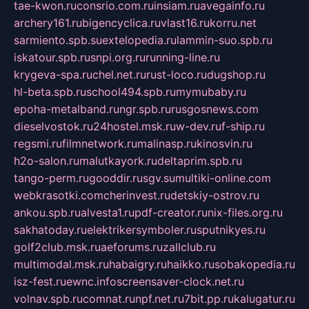
tae-kwon.ru
consrio.com.ru
insiam.ru
avegainfo.ru
archery161.ru
bigencyclica.ru
vlast16.ru
korru.net
sarmiento.spb.su
extelopedia.ru
lammin-suo.spb.ru
iskatour.spb.ru
snpi.org.ru
running-line.ru
krygeva-spa.ru
chel.net.ru
rust-loco.ru
dugshop.ru
hl-beta.spb.ru
school494.spb.ru
mymubaby.ru
epoha-metalband.ru
ngr.spb.ru
rusgosnews.com
dieselvostok.ru
24hostel.msk.ru
w-dev.ru
f-ship.ru
regsmi.ru
filmnetwork.ru
malinasp.ru
kinosvin.ru
h2o-salon.ru
malutkayork.ru
deltaprim.spb.ru
tango-perm.ru
gooddir.ru
sgv.su
multiki-online.com
webkrasotki.com
cherinvest.ru
detskiy-ostrov.ru
ankou.spb.ru
alvesta1.ru
pdf-creator.ru
nix-files.org.ru
sakhatoday.ru
elektrikersymboler.ru
sputnikyes.ru
golf2club.msk.ru
aeforums.ru
zallclub.ru
multimodal.msk.ru
habaigry.ru
haikko.ru
sobakopedia.ru
isz-fest.ru
ewnc.info
screensaver-clock.net.ru
volnav.spb.ru
comnat.ru
npf.net.ru
7bit.pp.ru
kalugatur.ru