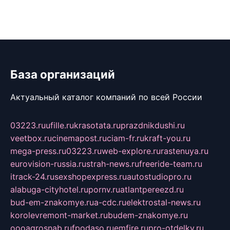
База организаций
Актуальный каталог компаний по всей России
03223.ru
ufille.ru
krasotata.ru
prazdnikdushi.ru
veetbox.ru
cinemapost.ru
ciam-fr.ru
kraft-you.ru
mega-press.ru
03223.ru
web-explore.ru
rastenuya.ru
eurovision-russia.ru
strah-news.ru
freeride-team.ru
itrack-24.ru
sexshopexpress.ru
autostudiopro.ru
alabuga-cityhotel.ru
pornv.ru
atlantpereezd.ru
bud-em-znakomye.ru
a-cdc.ru
elektrostal-news.ru
korolevremont-market.ru
budem-znakomye.ru
oooagrosnab.ru
fpodaso.ru
emfire.ru
pro-otdelky.ru