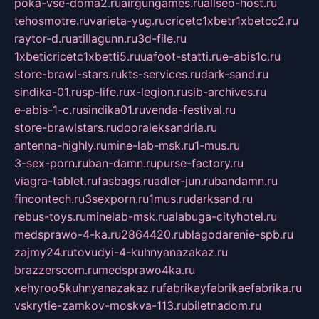
poka-vse-doma2.ru
airgungames.ru
allseo-host.ru
tehosmotre.ru
varieta-yug.ru
cricetc1xbetr1xbetcc2.ru
raytor-d.ru
atillagunn.ru
3d-file.ru
1xbeticricetc1xbetti5.ru
uafoot-statti.ru
e-abis1c.ru
store-brawl-stars.ru
kts-services.ru
dark-sand.ru
sindika-01.ru
sp-life.ru
x-legion.ru
sib-archives.ru
e-abis-1-c.ru
sindika01.ru
venda-festival.ru
store-brawlstars.ru
dooraleksandria.ru
antenna-highly.ru
mine-lab-msk.ru
1-mus.ru
3-sex-porn.ru
ban-damn.ru
purse-factory.ru
viagra-tablet.ru
fasbags.ru
adler-jun.ru
bandamn.ru
fincontech.ru
3sexporn.ru
1mus.ru
darksand.ru
rebus-toys.ru
minelab-msk.ru
alabuga-cityhotel.ru
medsprawo-4-ka.ru
2864420.ru
blagodarenie-spb.ru
zajmy24.ru
tovudyi-4-kuhnyanazakaz.ru
brazzerscom.ru
medsprawo4ka.ru
xehyroo5kuhnyanazakaz.ru
fabrikayfabrikaefabrika.ru
vskrytie-zamkov-moskva-113.ru
biletnadom.ru