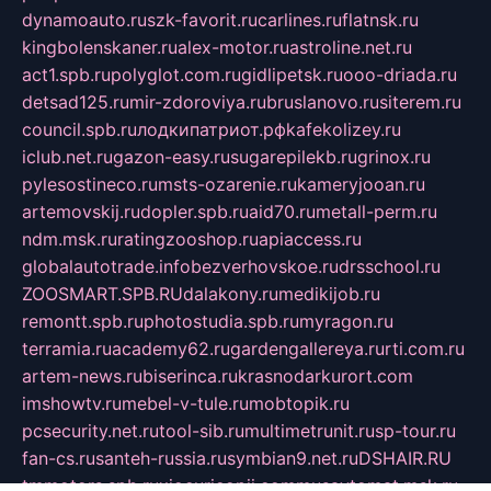
dynamoauto.ru
szk-favorit.ru
carlines.ru
flatnsk.ru
kingbolenskaner.ru
alex-motor.ru
astroline.net.ru
act1.spb.ru
polyglot.com.ru
gidlipetsk.ru
ooo-driada.ru
detsad125.ru
mir-zdoroviya.ru
bruslanovo.ru
siterem.ru
council.spb.ru
лодкипатриот.рф
kafekolizey.ru
iclub.net.ru
gazon-easy.ru
sugarepilekb.ru
grinox.ru
pylesostineco.ru
msts-ozarenie.ru
kameryjooan.ru
artemovskij.ru
dopler.spb.ru
aid70.ru
metall-perm.ru
ndm.msk.ru
ratingzooshop.ru
apiaccess.ru
globalautotrade.info
bezverhovskoe.ru
drsschool.ru
ZOOSMART.SPB.RU
dalakony.ru
medikijob.ru
remontt.spb.ru
photostudia.spb.ru
myragon.ru
terramia.ru
academy62.ru
gardengallereya.ru
rti.com.ru
artem-news.ru
biserinca.ru
krasnodarkurort.com
imshowtv.ru
mebel-v-tule.ru
mobtopik.ru
pcsecurity.net.ru
tool-sib.ru
multimetrunit.ru
sp-tour.ru
fan-cs.ru
santeh-russia.ru
symbian9.net.ru
DSHAIR.RU
tmmotors.spb.ru
xjocuricopii.com
musavtomat.msk.ru