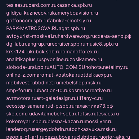
tesiaes.ru
card.com.ru
kazanka.spb.ru
gildiya-kuznecov.ru
kameryboavision.ru
griffoncom.spb.ru
fabrika-emotsiy.ru
PARK-MATROSOVA.RU
agat.spb.ru
avtoyurist-moskva1.ru
hardware.org.ru
схема-авто.рф
dg-lab.ru
angrup.ru
recruiter.spb.ru
music8.spb.ru
krsk124.ru
kubok.spb.ru
romanofforex.ru
analitikaplus.ru
spyonline.ru
zosikamery.ru
sloboda-ural.pp.ru
AUTO-COM.SU
hohota.net
alimy.ru
online-z.com
aromat-vostoka.ru
otdelkaexp.ru
mobilvest.ru
bbd.net.ru
mebelshop.msk.ru
smp-forum.ru
bastion-td.ru
kosmoscreative.ru
avrmotors.ru
art-galadesign.ru
tiffany-c.ru
ecostep-samara.ru
d-p.spb.ru
галактика73.рф
sko.com.ru
davitamebel-spb.ru
fotsis.ru
tesiaes.ru
kokoroyari.spb.ru
blesna-kazan.ru
mossilver.ru
lenderoq.ru
sergeydobrin.ru
tochkazvuka.msk.ru
people-of-art.ru
bezzubova.ru
clubtibet.ru
orior-aks.ru