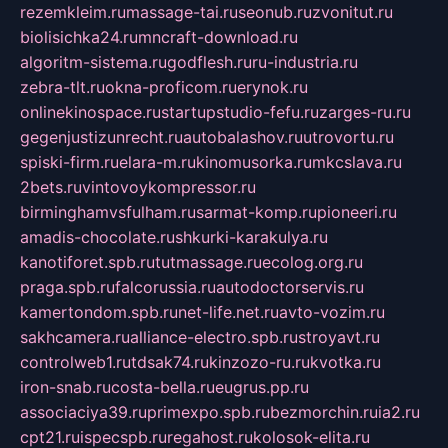
rezemkleim.ru
massage-tai.ru
seonub.ru
zvonitut.ru
biolisichka24.ru
mncraft-download.ru
algoritm-sistema.ru
godflesh.ru
ru-industria.ru
zebra-tlt.ru
okna-proficom.ru
erynok.ru
onlinekinospace.ru
startupstudio-fefu.ru
zarges-ru.ru
gegenjustizunrecht.ru
autobalashov.ru
utrovortu.ru
spiski-firm.ru
elara-m.ru
kinomusorka.ru
mkcslava.ru
2bets.ru
vintovoykompressor.ru
birminghamvsfulham.ru
sarmat-komp.ru
pioneeri.ru
amadis-chocolate.ru
shkurki-karakulya.ru
kanotiforet.spb.ru
tutmassage.ru
ecolog.org.ru
praga.spb.ru
falcorussia.ru
autodoctorservis.ru
kamertondom.spb.ru
net-life.net.ru
avto-vozim.ru
sakhcamera.ru
alliance-electro.spb.ru
stroyavt.ru
controlweb1.ru
tdsak74.ru
kinzozo-ru.ru
kvotka.ru
iron-snab.ru
costa-bella.ru
eugrus.pp.ru
associaciya39.ru
primexpo.spb.ru
bezmorchin.ru
ia2.ru
cpt21.ru
ispecspb.ru
regahost.ru
kolosok-elita.ru