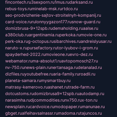
fincontech.ru
3sexporn.ru
1mus.ru
darksand.ru
rebus-toys.ru
minelab-msk.ru
rtdco.ru
seo-prodvizhenie-sajtov-stroitelnyh-kompanij.ru
card-voice.ru
rulonnyygazon177.ru
snow-guard.ru
domizbrusa-9x12spb.ru
demaholding.ru
aalse.ru
a380club.ru
argentinamia.ru
perkoka.ru
movie-one.ru
perk-oka.ru
g-octopus.ru
sibarchives.ru
andreislyusar.ru
naruto-x.ru
pursefactory.ru
tor-lyubov-i-grom.ru
spayderhed-2022.ru
movieone.ru
evro-dez.ru
webamator.ru
ma-absolut1.ru
avtopomosch27.ru
nv-750.ru
news-plain.ru
nertansaga.ru
delanalad.ru
dizfiles.ru
youtubefree.ru
aria-family.ru
roadli.ru
planeta-samara.ru
mysmartbuy.ru
matrasy-kemerovo.ru
ashanet.ru
trade-farm.ru
dotcustoms.ru
domizbrusa9x12spb.ru
autodamp.ru
narasimha.ru
djcommodities.ru
nv750.ru
x-ton.ru
newsplain.ru
cardvoice.ru
modopaper.ru
manunae.ru
gbget.ru
alfeihavsalnassr.ru
madoma.ru
tajuncos.ru