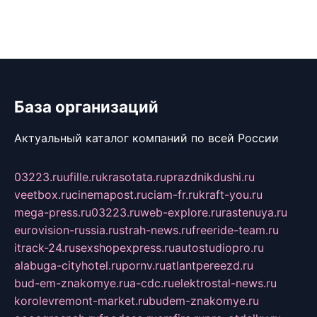
База организаций
Актуальный каталог компаний по всей России
03223.ru
ufille.ru
krasotata.ru
prazdnikdushi.ru
veetbox.ru
cinemapost.ru
ciam-fr.ru
kraft-you.ru
mega-press.ru
03223.ru
web-explore.ru
rastenuya.ru
eurovision-russia.ru
strah-news.ru
freeride-team.ru
itrack-24.ru
sexshopexpress.ru
autostudiopro.ru
alabuga-cityhotel.ru
pornv.ru
atlantpereezd.ru
bud-em-znakomye.ru
a-cdc.ru
elektrostal-news.ru
korolevremont-market.ru
budem-znakomye.ru