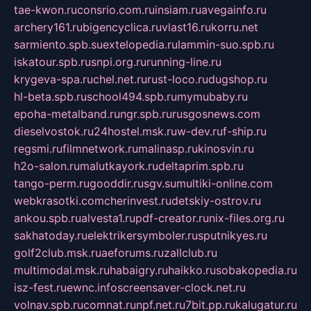
tae-kwon.ru
consrio.com.ru
insiam.ru
avegainfo.ru
archery161.ru
bigencyclica.ru
vlast16.ru
korru.net
sarmiento.spb.su
extelopedia.ru
lammin-suo.spb.ru
iskatour.spb.ru
snpi.org.ru
running-line.ru
krygeva-spa.ru
chel.net.ru
rust-loco.ru
dugshop.ru
hl-beta.spb.ru
school494.spb.ru
mymubaby.ru
epoha-metalband.ru
ngr.spb.ru
rusgosnews.com
dieselvostok.ru
24hostel.msk.ru
w-dev.ru
f-ship.ru
regsmi.ru
filmnetwork.ru
malinasp.ru
kinosvin.ru
h2o-salon.ru
malutkayork.ru
deltaprim.spb.ru
tango-perm.ru
gooddir.ru
sgv.su
multiki-online.com
webkrasotki.com
cherinvest.ru
detskiy-ostrov.ru
ankou.spb.ru
alvesta1.ru
pdf-creator.ru
nix-files.org.ru
sakhatoday.ru
elektrikersymboler.ru
sputnikyes.ru
golf2club.msk.ru
aeforums.ru
zallclub.ru
multimodal.msk.ru
habaigry.ru
haikko.ru
sobakopedia.ru
isz-fest.ru
ewnc.info
screensaver-clock.net.ru
volnav.spb.ru
comnat.ru
npf.net.ru
7bit.pp.ru
kalugatur.ru