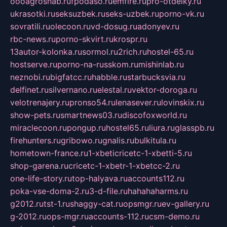
oooagrosnab.ru
fpodaso.ru
emfire.ru
pro-otdelky.ru
ukrasotki.ru
seksuzbek.ru
seks-uzbek.ru
porno-vk.ru
sovratili.ru
olecoon.ru
vd-dosug.ru
adonyev.ru
rbc-news.ru
porno-skvirt.ru
krospr.ru
13autor-kolonka.ru
sormol.ru
2rich.ru
hostel-65.ru
hostserve.ru
porno-na-russkom.ru
mishinlab.ru
neznobi.ru
bigfatcc.ru
habble.ru
starbucksvia.ru
delfinet.ru
silvernano.ru
elestal.ru
vektor-doroga.ru
velotrenajery.ru
pronso54.ru
lenasever.ru
lovinskix.ru
show-pets.ru
smartnews03.ru
discofoxworld.ru
miraclecoon.ru
pongup.ru
hostel65.ru
liura.ru
glasspb.ru
firehunters.ru
gribowo.ru
gnalis.ru
bulkitula.ru
hometown-france.ru
1-xbeticricetc-1-xbetti-5.ru
shop-garena.ru
cricetc-1-xbetr-1-xbetcc-2.ru
one-life-story.ru
top-halyava.ru
accounts112.ru
poka-vse-doma-2.ru
3-d-file.ru
hahahaharms.ru
g2012.ru
tst-1.ru
shaggy-cat.ru
opsmgr.ru
ev-gallery.ru
g-2012.ru
ops-mgr.ru
accounts-112.ru
csm-demo.ru