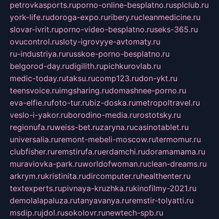
petrovkasports.ru
porno-online-besplatno.ru
splclub.ru
york-life.ru
doroga-expo.ru
ribery.ru
cleanmedicine.ru
slovar-ivrit.ru
porno-video-besplatno.ru
seks-365.ru
ovucontrol.ru
sloty-igrovyye-avtomaty.ru
ru-industriya.ru
russkoe-porno-besplatno.ru
belgorod-day.ru
digilith.ru
pichkurovlab.ru
medic-today.ru
taksu.ru
comp123.ru
don-ykt.ru
teensvoice.ru
imgsharing.ru
domashnee-porno.ru
eva-elfie.ru
foto-tur.ru
biz-doska.ru
metropoltravel.ru
veslo-i-yakor.ru
borodino-media.ru
rostotsky.ru
regionufa.ru
weiss-bet.ru
zaryna.ru
casinotablet.ru
universalia.ru
remont-mebeli-moscow.ru
termomur.ru
clubfisher.ru
remstirufa.ru
erdamchi.ru
doramamama.ru
muraviovka-park.ru
worldofwoman.ru
clean-dreams.ru
arkrym.ru
kristinita.ru
dircomputer.ru
healthenter.ru
textexperts.ru
pivnaya-kruzhka.ru
kinofilmy-2021.ru
demolalapaluza.ru
tanyavanya.ru
remstir-tolyatti.ru
msdip.ru
jdol.ru
sokolovr.ru
newtech-spb.ru