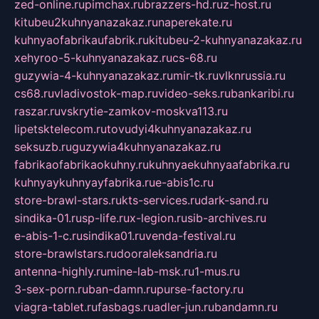
zed-online.ru
pimchax.ru
brazzers-hd.ru
z-host.ru
kitubeu2kuhnyanazakaz.ru
naperekate.ru
kuhnyaofabrikaufabrik.ru
kitubeu-2-kuhnyanazakaz.ru
xehyroo-5-kuhnyanazakaz.ru
cs-68.ru
guzywia-4-kuhnyanazakaz.ru
mir-tk.ru
vlknrussia.ru
cs68.ru
vladivostok-map.ru
video-seks.ru
bankaribi.ru
raszar.ru
vskrytie-zamkov-moskva113.ru
lipetsktelecom.ru
tovudyi4kuhnyanazakaz.ru
seksuzb.ru
guzywia4kuhnyanazakaz.ru
fabrikaofabrikaokuhny.ru
kuhnyaekuhnyaafabrika.ru
kuhnyaykuhnyayfabrika.ru
e-abis1c.ru
store-brawl-stars.ru
kts-services.ru
dark-sand.ru
sindika-01.ru
sp-life.ru
x-legion.ru
sib-archives.ru
e-abis-1-c.ru
sindika01.ru
venda-festival.ru
store-brawlstars.ru
dooraleksandria.ru
antenna-highly.ru
mine-lab-msk.ru
1-mus.ru
3-sex-porn.ru
ban-damn.ru
purse-factory.ru
viagra-tablet.ru
fasbags.ru
adler-jun.ru
bandamn.ru