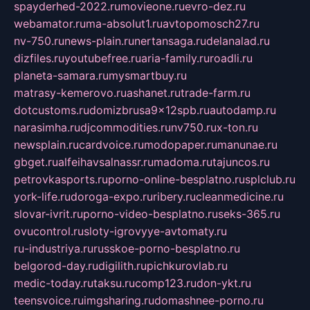
spayderhed-2022.ru
movieone.ru
evro-dez.ru
webamator.ru
ma-absolut1.ru
avtopomosch27.ru
nv-750.ru
news-plain.ru
nertansaga.ru
delanalad.ru
dizfiles.ru
youtubefree.ru
aria-family.ru
roadli.ru
planeta-samara.ru
mysmartbuy.ru
matrasy-kemerovo.ru
ashanet.ru
trade-farm.ru
dotcustoms.ru
domizbrusa9x12spb.ru
autodamp.ru
narasimha.ru
djcommodities.ru
nv750.ru
x-ton.ru
newsplain.ru
cardvoice.ru
modopaper.ru
manunae.ru
gbget.ru
alfeihavsalnassr.ru
madoma.ru
tajuncos.ru
petrovkasports.ru
porno-online-besplatno.ru
splclub.ru
york-life.ru
doroga-expo.ru
ribery.ru
cleanmedicine.ru
slovar-ivrit.ru
porno-video-besplatno.ru
seks-365.ru
ovucontrol.ru
sloty-igrovyye-avtomaty.ru
ru-industriya.ru
russkoe-porno-besplatno.ru
belgorod-day.ru
digilith.ru
pichkurovlab.ru
medic-today.ru
taksu.ru
comp123.ru
don-ykt.ru
teensvoice.ru
imgsharing.ru
domashnee-porno.ru