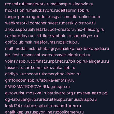
regsmi.ru
filmnetwork.ru
malinasp.ru
kinosvin.ru
h2o-salon.ru
malutkayork.ru
deltaprim.spb.ru
tango-perm.ru
gooddir.ru
sgv.su
multiki-online.com
webkrasotki.com
cherinvest.ru
detskiy-ostrov.ru
ankou.spb.ru
alvesta1.ru
pdf-creator.ru
nix-files.org.ru
sakhatoday.ru
elektrikersymboler.ru
sputnikyes.ru
golf2club.msk.ru
aeforums.ru
zallclub.ru
multimodal.msk.ru
habaigry.ru
haikko.ru
sobakopedia.ru
isz-fest.ru
ewnc.info
screensaver-clock.net.ru
volnav.spb.ru
comnat.ru
npf.net.ru
7bit.pp.ru
kalugatur.ru
tesiaes.ru
card.com.ru
kazanka.spb.ru
gildiya-kuznecov.ru
kameryboavision.ru
griffoncom.spb.ru
fabrika-emotsiy.ru
PARK-MATROSOVA.RU
agat.spb.ru
avtoyurist-moskva1.ru
hardware.org.ru
схема-авто.рф
dg-lab.ru
angrup.ru
recruiter.spb.ru
music8.spb.ru
krsk124.ru
kubok.spb.ru
romanofforex.ru
analitikaplus.ru
spyonline.ru
zosikamery.ru