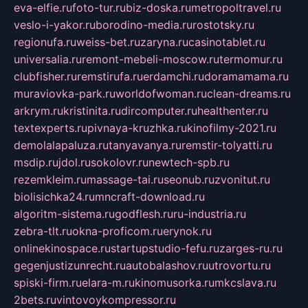
eva-elfie.ru
foto-tur.ru
biz-doska.ru
metropoltravel.ru
veslo-i-yakor.ru
borodino-media.ru
rostotsky.ru
regionufa.ru
weiss-bet.ru
zaryna.ru
casinotablet.ru
universalia.ru
remont-mebeli-moscow.ru
termomur.ru
clubfisher.ru
remstirufa.ru
erdamchi.ru
doramamama.ru
muraviovka-park.ru
worldofwoman.ru
clean-dreams.ru
arkrym.ru
kristinita.ru
dircomputer.ru
healthenter.ru
textexperts.ru
pivnaya-kruzhka.ru
kinofilmy-2021.ru
demolalapaluza.ru
tanyavanya.ru
remstir-tolyatti.ru
msdip.ru
jdol.ru
sokolovr.ru
newtech-spb.ru
rezemkleim.ru
massage-tai.ru
seonub.ru
zvonitut.ru
biolisichka24.ru
mncraft-download.ru
algoritm-sistema.ru
godflesh.ru
ru-industria.ru
zebra-tlt.ru
okna-proficom.ru
erynok.ru
onlinekinospace.ru
startupstudio-fefu.ru
zarges-ru.ru
gegenjustizunrecht.ru
autobalashov.ru
utrovortu.ru
spiski-firm.ru
elara-m.ru
kinomusorka.ru
mkcslava.ru
2bets.ru
vintovoykompressor.ru