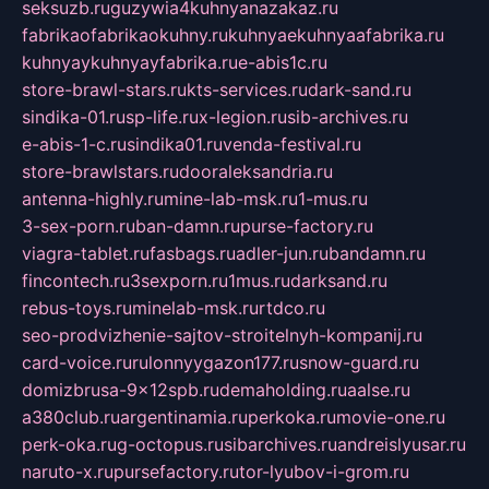
seksuzb.ru
guzywia4kuhnyanazakaz.ru
fabrikaofabrikaokuhny.ru
kuhnyaekuhnyaafabrika.ru
kuhnyaykuhnyayfabrika.ru
e-abis1c.ru
store-brawl-stars.ru
kts-services.ru
dark-sand.ru
sindika-01.ru
sp-life.ru
x-legion.ru
sib-archives.ru
e-abis-1-c.ru
sindika01.ru
venda-festival.ru
store-brawlstars.ru
dooraleksandria.ru
antenna-highly.ru
mine-lab-msk.ru
1-mus.ru
3-sex-porn.ru
ban-damn.ru
purse-factory.ru
viagra-tablet.ru
fasbags.ru
adler-jun.ru
bandamn.ru
fincontech.ru
3sexporn.ru
1mus.ru
darksand.ru
rebus-toys.ru
minelab-msk.ru
rtdco.ru
seo-prodvizhenie-sajtov-stroitelnyh-kompanij.ru
card-voice.ru
rulonnyygazon177.ru
snow-guard.ru
domizbrusa-9x12spb.ru
demaholding.ru
aalse.ru
a380club.ru
argentinamia.ru
perkoka.ru
movie-one.ru
perk-oka.ru
g-octopus.ru
sibarchives.ru
andreislyusar.ru
naruto-x.ru
pursefactory.ru
tor-lyubov-i-grom.ru