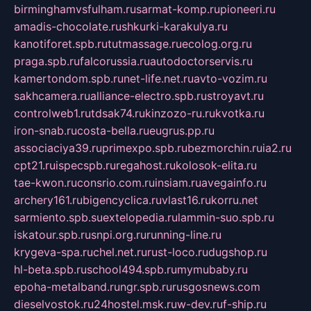
birminghamvsfulham.ru
sarmat-komp.ru
pioneeri.ru
amadis-chocolate.ru
shkurki-karakulya.ru
kanotiforet.spb.ru
tutmassage.ru
ecolog.org.ru
praga.spb.ru
falcorussia.ru
autodoctorservis.ru
kamertondom.spb.ru
net-life.net.ru
avto-vozim.ru
sakhcamera.ru
alliance-electro.spb.ru
stroyavt.ru
controlweb1.ru
tdsak74.ru
kinzozo-ru.ru
kvotka.ru
iron-snab.ru
costa-bella.ru
eugrus.pp.ru
associaciya39.ru
primexpo.spb.ru
bezmorchin.ru
ia2.ru
cpt21.ru
ispecspb.ru
regahost.ru
kolosok-elita.ru
tae-kwon.ru
consrio.com.ru
insiam.ru
avegainfo.ru
archery161.ru
bigencyclica.ru
vlast16.ru
korru.net
sarmiento.spb.su
extelopedia.ru
lammin-suo.spb.ru
iskatour.spb.ru
snpi.org.ru
running-line.ru
krygeva-spa.ru
chel.net.ru
rust-loco.ru
dugshop.ru
hl-beta.spb.ru
school494.spb.ru
mymubaby.ru
epoha-metalband.ru
ngr.spb.ru
rusgosnews.com
dieselvostok.ru
24hostel.msk.ru
w-dev.ru
f-ship.ru