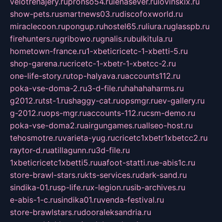
velotrenajery.ru
pronso54.ru
lenasever.ru
lovinskix.ru
show-pets.ru
smartnews03.ru
discofoxworld.ru
miraclecoon.ru
pongup.ru
hostel65.ru
liura.ru
glasspb.ru
firehunters.ru
gribowo.ru
gnalis.ru
bulkitula.ru
hometown-france.ru
1-xbeticricetc-1-xbetti-5.ru
shop-garena.ru
cricetc-1-xbetr-1-xbetcc-2.ru
one-life-story.ru
top-halyava.ru
accounts112.ru
poka-vse-doma-2.ru
3-d-file.ru
hahahaharms.ru
g2012.ru
tst-1.ru
shaggy-cat.ru
opsmgr.ru
ev-gallery.ru
g-2012.ru
ops-mgr.ru
accounts-112.ru
csm-demo.ru
poka-vse-doma2.ru
airgungames.ru
allseo-host.ru
tehosmotre.ru
varieta-yug.ru
cricetc1xbetr1xbetcc2.ru
raytor-d.ru
atillagunn.ru
3d-file.ru
1xbeticricetc1xbetti5.ru
uafoot-statti.ru
e-abis1c.ru
store-brawl-stars.ru
kts-services.ru
dark-sand.ru
sindika-01.ru
sp-life.ru
x-legion.ru
sib-archives.ru
e-abis-1-c.ru
sindika01.ru
venda-festival.ru
store-brawlstars.ru
dooraleksandria.ru