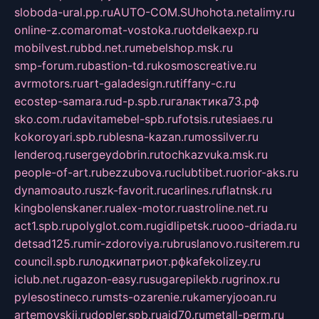
sloboda-ural.pp.ru
AUTO-COM.SU
hohota.net
alimy.ru
online-z.com
aromat-vostoka.ru
otdelkaexp.ru
mobilvest.ru
bbd.net.ru
mebelshop.msk.ru
smp-forum.ru
bastion-td.ru
kosmoscreative.ru
avrmotors.ru
art-galadesign.ru
tiffany-c.ru
ecostep-samara.ru
d-p.spb.ru
галактика73.рф
sko.com.ru
davitamebel-spb.ru
fotsis.ru
tesiaes.ru
kokoroyari.spb.ru
blesna-kazan.ru
mossilver.ru
lenderoq.ru
sergeydobrin.ru
tochkazvuka.msk.ru
people-of-art.ru
bezzubova.ru
clubtibet.ru
orior-aks.ru
dynamoauto.ru
szk-favorit.ru
carlines.ru
flatnsk.ru
kingbolenskaner.ru
alex-motor.ru
astroline.net.ru
act1.spb.ru
polyglot.com.ru
gidlipetsk.ru
ooo-driada.ru
detsad125.ru
mir-zdoroviya.ru
bruslanovo.ru
siterem.ru
council.spb.ru
лодкипатриот.рф
kafekolizey.ru
iclub.net.ru
gazon-easy.ru
sugarepilekb.ru
grinox.ru
pylesostineco.ru
msts-ozarenie.ru
kameryjooan.ru
artemovskij.ru
dopler.spb.ru
aid70.ru
metall-perm.ru