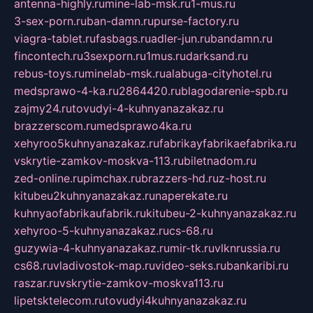
antenna-highly.ru
mine-lab-msk.ru
1-mus.ru
3-sex-porn.ru
ban-damn.ru
purse-factory.ru
viagra-tablet.ru
fasbags.ru
adler-jun.ru
bandamn.ru
fincontech.ru
3sexporn.ru
1mus.ru
darksand.ru
rebus-toys.ru
minelab-msk.ru
alabuga-cityhotel.ru
medsprawo-4-ka.ru
2864420.ru
blagodarenie-spb.ru
zajmy24.ru
tovudyi-4-kuhnyanazakaz.ru
brazzerscom.ru
medsprawo4ka.ru
xehyroo5kuhnyanazakaz.ru
fabrikayfabrikaefabrika.ru
vskrytie-zamkov-moskva-113.ru
biletnadom.ru
zed-online.ru
pimchax.ru
brazzers-hd.ru
z-host.ru
kitubeu2kuhnyanazakaz.ru
naperekate.ru
kuhnyaofabrikaufabrik.ru
kitubeu-2-kuhnyanazakaz.ru
xehyroo-5-kuhnyanazakaz.ru
cs-68.ru
guzywia-4-kuhnyanazakaz.ru
mir-tk.ru
vlknrussia.ru
cs68.ru
vladivostok-map.ru
video-seks.ru
bankaribi.ru
raszar.ru
vskrytie-zamkov-moskva113.ru
lipetsktelecom.ru
tovudyi4kuhnyanazakaz.ru