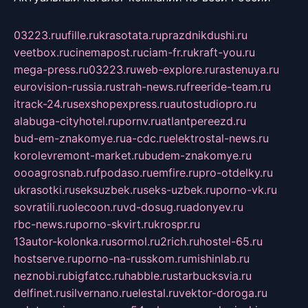
03223.ru
ufille.ru
krasotata.ru
prazdnikdushi.ru
veetbox.ru
cinemapost.ru
ciam-fr.ru
kraft-you.ru
mega-press.ru
03223.ru
web-explore.ru
rastenuya.ru
eurovision-russia.ru
strah-news.ru
freeride-team.ru
itrack-24.ru
sexshopexpress.ru
autostudiopro.ru
alabuga-cityhotel.ru
pornv.ru
atlantpereezd.ru
bud-em-znakomye.ru
a-cdc.ru
elektrostal-news.ru
korolevremont-market.ru
budem-znakomye.ru
oooagrosnab.ru
fpodaso.ru
emfire.ru
pro-otdelky.ru
ukrasotki.ru
seksuzbek.ru
seks-uzbek.ru
porno-vk.ru
sovratili.ru
olecoon.ru
vd-dosug.ru
adonyev.ru
rbc-news.ru
porno-skvirt.ru
krospr.ru
13autor-kolonka.ru
sormol.ru
2rich.ru
hostel-65.ru
hostserve.ru
porno-na-russkom.ru
mishinlab.ru
neznobi.ru
bigfatcc.ru
habble.ru
starbucksvia.ru
delfinet.ru
silvernano.ru
elestal.ru
vektor-doroga.ru