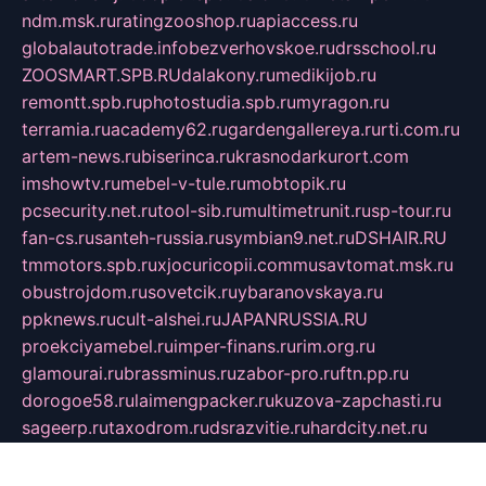
ndm.msk.ru
ratingzooshop.ru
apiaccess.ru
globalautotrade.info
bezverhovskoe.ru
drsschool.ru
ZOOSMART.SPB.RU
dalakony.ru
medikijob.ru
remontt.spb.ru
photostudia.spb.ru
myragon.ru
terramia.ru
academy62.ru
gardengallereya.ru
rti.com.ru
artem-news.ru
biserinca.ru
krasnodarkurort.com
imshowtv.ru
mebel-v-tule.ru
mobtopik.ru
pcsecurity.net.ru
tool-sib.ru
multimetrunit.ru
sp-tour.ru
fan-cs.ru
santeh-russia.ru
symbian9.net.ru
DSHAIR.RU
tmmotors.spb.ru
xjocuricopii.com
musavtomat.msk.ru
obustrojdom.ru
sovetcik.ru
ybaranovskaya.ru
ppknews.ru
cult-alshei.ru
JAPANRUSSIA.RU
proekciyamebel.ru
imper-finans.ru
rim.org.ru
glamourai.ru
brassminus.ru
zabor-pro.ru
ftn.pp.ru
dorogoe58.ru
laimengpacker.ru
kuzova-zapchasti.ru
sageerp.ru
taxodrom.ru
dsrazvitie.ru
hardcity.net.ru
ratinghomegames.ru
topservice25.ru
gubernyan.ru
gtglasslined.ru
ii4.ru
tssport.spb.ru
andorra24.com