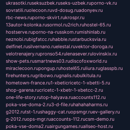
ukrasotki.ru
seksuzbek.ru
seks-uzbek.ru
porno-vk.ru
sovratili.ru
olecoon.ru
vd-dosug.ru
adonyev.ru
rbc-news.ru
porno-skvirt.ru
krospr.ru
13autor-kolonka.ru
sormol.ru
2rich.ru
hostel-65.ru
hostserve.ru
porno-na-russkom.ru
mishinlab.ru
neznobi.ru
bigfatcc.ru
habble.ru
starbucksvia.ru
delfinet.ru
silvernano.ru
elestal.ru
vektor-doroga.ru
velotrenajery.ru
pronso54.ru
lenasever.ru
lovinskix.ru
show-pets.ru
smartnews03.ru
discofoxworld.ru
miraclecoon.ru
pongup.ru
hostel65.ru
liura.ru
glasspb.ru
firehunters.ru
gribowo.ru
gnalis.ru
bulkitula.ru
hometown-france.ru
1-xbeticricetc-1-xbetti-5.ru
shop-garena.ru
cricetc-1-xbetr-1-xbetcc-2.ru
one-life-story.ru
top-halyava.ru
accounts112.ru
poka-vse-doma-2.ru
3-d-file.ru
hahahaharms.ru
g2012.ru
tst-1.ru
shaggy-cat.ru
opsmgr.ru
ev-gallery.ru
g-2012.ru
ops-mgr.ru
accounts-112.ru
csm-demo.ru
poka-vse-doma2.ru
airgungames.ru
allseo-host.ru