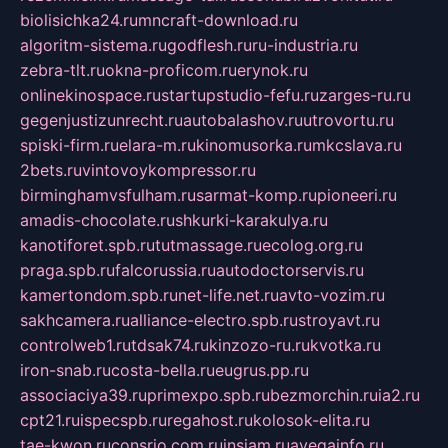
biolisichka24.ru
mncraft-download.ru
algoritm-sistema.ru
godflesh.ru
ru-industria.ru
zebra-tlt.ru
okna-proficom.ru
erynok.ru
onlinekinospace.ru
startupstudio-fefu.ru
zarges-ru.ru
gegenjustizunrecht.ru
autobalashov.ru
utrovortu.ru
spiski-firm.ru
elara-m.ru
kinomusorka.ru
mkcslava.ru
2bets.ru
vintovoykompressor.ru
birminghamvsfulham.ru
sarmat-komp.ru
pioneeri.ru
amadis-chocolate.ru
shkurki-karakulya.ru
kanotiforet.spb.ru
tutmassage.ru
ecolog.org.ru
praga.spb.ru
falcorussia.ru
autodoctorservis.ru
kamertondom.spb.ru
net-life.net.ru
avto-vozim.ru
sakhcamera.ru
alliance-electro.spb.ru
stroyavt.ru
controlweb1.ru
tdsak74.ru
kinzozo-ru.ru
kvotka.ru
iron-snab.ru
costa-bella.ru
eugrus.pp.ru
associaciya39.ru
primexpo.spb.ru
bezmorchin.ru
ia2.ru
cpt21.ru
ispecspb.ru
regahost.ru
kolosok-elita.ru
tae-kwon.ru
consrio.com.ru
insiam.ru
avegainfo.ru