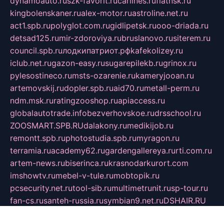
dynamoauto.ru
szk-favorit.ru
carlines.ru
flatnsk.ru
kingbolenskaner.ru
alex-motor.ru
astroline.net.ru
act1.spb.ru
polyglot.com.ru
gidlipetsk.ru
ooo-driada.ru
detsad125.ru
mir-zdoroviya.ru
bruslanovo.ru
siterem.ru
council.spb.ru
лодкипатриот.рф
kafekolizey.ru
iclub.net.ru
gazon-easy.ru
sugarepilekb.ru
grinox.ru
pylesostineco.ru
msts-ozarenie.ru
kameryjooan.ru
artemovskij.ru
dopler.spb.ru
aid70.ru
metall-perm.ru
ndm.msk.ru
ratingzooshop.ru
apiaccess.ru
globalautotrade.info
bezverhovskoe.ru
drsschool.ru
ZOOSMART.SPB.RU
dalakony.ru
medikijob.ru
remontt.spb.ru
photostudia.spb.ru
myragon.ru
terramia.ru
academy62.ru
gardengallereya.ru
rti.com.ru
artem-news.ru
biserinca.ru
krasnodarkurort.com
imshowtv.ru
mebel-v-tule.ru
mobtopik.ru
pcsecurity.net.ru
tool-sib.ru
multimetrunit.ru
sp-tour.ru
fan-cs.ru
santeh-russia.ru
symbian9.net.ru
DSHAIR.RU
tmmotors.spb.ru
xjocuricopii.com
musavtomat.msk.ru