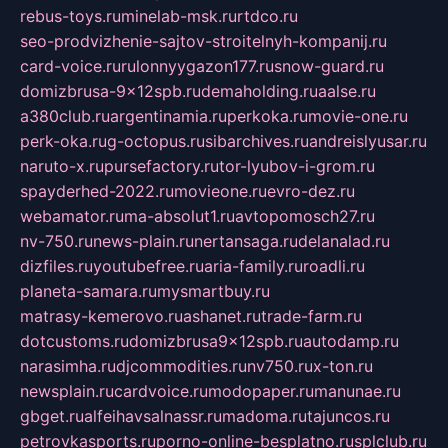
rebus-toys.ru
minelab-msk.ru
rtdco.ru
seo-prodvizhenie-sajtov-stroitelnyh-kompanij.ru
card-voice.ru
rulonnyygazon177.ru
snow-guard.ru
domizbrusa-9x12spb.ru
demaholding.ru
aalse.ru
a380club.ru
argentinamia.ru
perkoka.ru
movie-one.ru
perk-oka.ru
g-octopus.ru
sibarchives.ru
andreislyusar.ru
naruto-x.ru
pursefactory.ru
tor-lyubov-i-grom.ru
spayderhed-2022.ru
movieone.ru
evro-dez.ru
webamator.ru
ma-absolut1.ru
avtopomosch27.ru
nv-750.ru
news-plain.ru
nertansaga.ru
delanalad.ru
dizfiles.ru
youtubefree.ru
aria-family.ru
roadli.ru
planeta-samara.ru
mysmartbuy.ru
matrasy-kemerovo.ru
ashanet.ru
trade-farm.ru
dotcustoms.ru
domizbrusa9x12spb.ru
autodamp.ru
narasimha.ru
djcommodities.ru
nv750.ru
x-ton.ru
newsplain.ru
cardvoice.ru
modopaper.ru
manunae.ru
gbget.ru
alfeihavsalnassr.ru
madoma.ru
tajuncos.ru
petrovkasports.ru
porno-online-besplatno.ru
splclub.ru