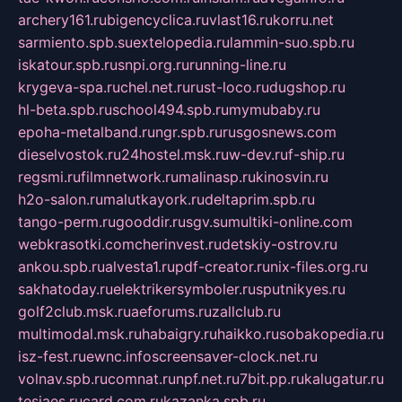
archery161.ru
bigencyclica.ru
vlast16.ru
korru.net
sarmiento.spb.su
extelopedia.ru
lammin-suo.spb.ru
iskatour.spb.ru
snpi.org.ru
running-line.ru
krygeva-spa.ru
chel.net.ru
rust-loco.ru
dugshop.ru
hl-beta.spb.ru
school494.spb.ru
mymubaby.ru
epoha-metalband.ru
ngr.spb.ru
rusgosnews.com
dieselvostok.ru
24hostel.msk.ru
w-dev.ru
f-ship.ru
regsmi.ru
filmnetwork.ru
malinasp.ru
kinosvin.ru
h2o-salon.ru
malutkayork.ru
deltaprim.spb.ru
tango-perm.ru
gooddir.ru
sgv.su
multiki-online.com
webkrasotki.com
cherinvest.ru
detskiy-ostrov.ru
ankou.spb.ru
alvesta1.ru
pdf-creator.ru
nix-files.org.ru
sakhatoday.ru
elektrikersymboler.ru
sputnikyes.ru
golf2club.msk.ru
aeforums.ru
zallclub.ru
multimodal.msk.ru
habaigry.ru
haikko.ru
sobakopedia.ru
isz-fest.ru
ewnc.info
screensaver-clock.net.ru
volnav.spb.ru
comnat.ru
npf.net.ru
7bit.pp.ru
kalugatur.ru
tesiaes.ru
card.com.ru
kazanka.spb.ru