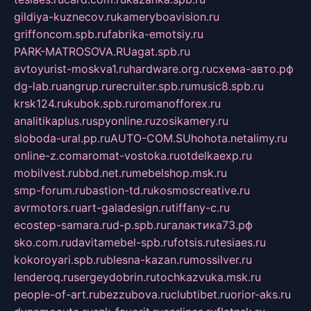
gildiya-kuznecov.ru
kameryboavision.ru
griffoncom.spb.ru
fabrika-emotsiy.ru
PARK-MATROSOVA.RU
agat.spb.ru
avtoyurist-moskva1.ru
hardware.org.ru
схема-авто.рф
dg-lab.ru
angrup.ru
recruiter.spb.ru
music8.spb.ru
krsk124.ru
kubok.spb.ru
romanofforex.ru
analitikaplus.ru
spyonline.ru
zosikamery.ru
sloboda-ural.pp.ru
AUTO-COM.SU
hohota.net
alimy.ru
online-z.com
aromat-vostoka.ru
otdelkaexp.ru
mobilvest.ru
bbd.net.ru
mebelshop.msk.ru
smp-forum.ru
bastion-td.ru
kosmoscreative.ru
avrmotors.ru
art-galadesign.ru
tiffany-c.ru
ecostep-samara.ru
d-p.spb.ru
галактика73.рф
sko.com.ru
davitamebel-spb.ru
fotsis.ru
tesiaes.ru
kokoroyari.spb.ru
blesna-kazan.ru
mossilver.ru
lenderoq.ru
sergeydobrin.ru
tochkazvuka.msk.ru
people-of-art.ru
bezzubova.ru
clubtibet.ru
orior-aks.ru