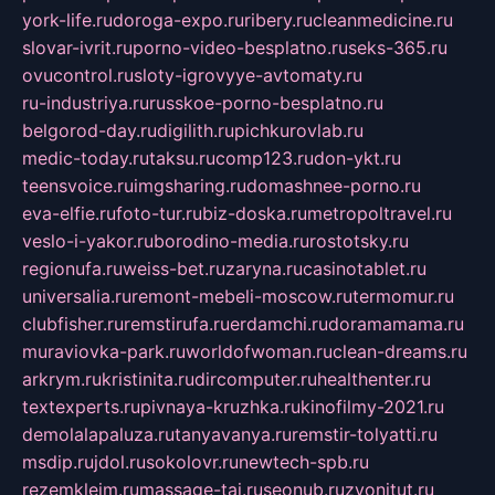
york-life.ru
doroga-expo.ru
ribery.ru
cleanmedicine.ru
slovar-ivrit.ru
porno-video-besplatno.ru
seks-365.ru
ovucontrol.ru
sloty-igrovyye-avtomaty.ru
ru-industriya.ru
russkoe-porno-besplatno.ru
belgorod-day.ru
digilith.ru
pichkurovlab.ru
medic-today.ru
taksu.ru
comp123.ru
don-ykt.ru
teensvoice.ru
imgsharing.ru
domashnee-porno.ru
eva-elfie.ru
foto-tur.ru
biz-doska.ru
metropoltravel.ru
veslo-i-yakor.ru
borodino-media.ru
rostotsky.ru
regionufa.ru
weiss-bet.ru
zaryna.ru
casinotablet.ru
universalia.ru
remont-mebeli-moscow.ru
termomur.ru
clubfisher.ru
remstirufa.ru
erdamchi.ru
doramamama.ru
muraviovka-park.ru
worldofwoman.ru
clean-dreams.ru
arkrym.ru
kristinita.ru
dircomputer.ru
healthenter.ru
textexperts.ru
pivnaya-kruzhka.ru
kinofilmy-2021.ru
demolalapaluza.ru
tanyavanya.ru
remstir-tolyatti.ru
msdip.ru
jdol.ru
sokolovr.ru
newtech-spb.ru
rezemkleim.ru
massage-tai.ru
seonub.ru
zvonitut.ru