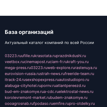
База организаций
Актуальный каталог компаний по всей России
03223.ru
ufille.ru
krasotata.ru
prazdnikdushi.ru
veetbox.ru
cinemapost.ru
ciam-fr.ru
kraft-you.ru
mega-press.ru
03223.ru
web-explore.ru
rastenuya.ru
eurovision-russia.ru
strah-news.ru
freeride-team.ru
itrack-24.ru
sexshopexpress.ru
autostudiopro.ru
alabuga-cityhotel.ru
pornv.ru
atlantpereezd.ru
bud-em-znakomye.ru
a-cdc.ru
elektrostal-news.ru
korolevremont-market.ru
budem-znakomye.ru
oooagrosnab.ru
fpodaso.ru
emfire.ru
pro-otdelky.ru