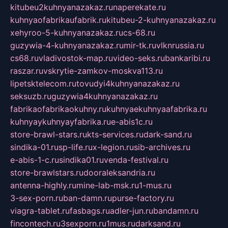
kitubeu2kuhnyanazakaz.ru
naperekate.ru
kuhnyaofabrikaufabrik.ru
kitubeu-2-kuhnyanazakaz.ru
xehyroo-5-kuhnyanazakaz.ru
cs-68.ru
guzywia-4-kuhnyanazakaz.ru
mir-tk.ru
vlknrussia.ru
cs68.ru
vladivostok-map.ru
video-seks.ru
bankaribi.ru
raszar.ru
vskrytie-zamkov-moskva113.ru
lipetsktelecom.ru
tovudyi4kuhnyanazakaz.ru
seksuzb.ru
guzywia4kuhnyanazakaz.ru
fabrikaofabrikaokuhny.ru
kuhnyaekuhnyaafabrika.ru
kuhnyaykuhnyayfabrika.ru
e-abis1c.ru
store-brawl-stars.ru
kts-services.ru
dark-sand.ru
sindika-01.ru
sp-life.ru
x-legion.ru
sib-archives.ru
e-abis-1-c.ru
sindika01.ru
venda-festival.ru
store-brawlstars.ru
dooraleksandria.ru
antenna-highly.ru
mine-lab-msk.ru
1-mus.ru
3-sex-porn.ru
ban-damn.ru
purse-factory.ru
viagra-tablet.ru
fasbags.ru
adler-jun.ru
bandamn.ru
fincontech.ru
3sexporn.ru
1mus.ru
darksand.ru