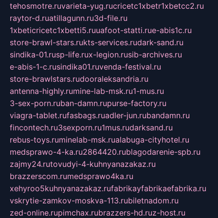
tehosmotre.ru
varieta-yug.ru
cricetc1xbetr1xbetcc2.ru
raytor-d.ru
atillagunn.ru
3d-file.ru
1xbeticricetc1xbetti5.ru
uafoot-statti.ru
e-abis1c.ru
store-brawl-stars.ru
kts-services.ru
dark-sand.ru
sindika-01.ru
sp-life.ru
x-legion.ru
sib-archives.ru
e-abis-1-c.ru
sindika01.ru
venda-festival.ru
store-brawlstars.ru
dooraleksandria.ru
antenna-highly.ru
mine-lab-msk.ru
1-mus.ru
3-sex-porn.ru
ban-damn.ru
purse-factory.ru
viagra-tablet.ru
fasbags.ru
adler-jun.ru
bandamn.ru
fincontech.ru
3sexporn.ru
1mus.ru
darksand.ru
rebus-toys.ru
minelab-msk.ru
alabuga-cityhotel.ru
medsprawo-4-ka.ru
2864420.ru
blagodarenie-spb.ru
zajmy24.ru
tovudyi-4-kuhnyanazakaz.ru
brazzerscom.ru
medsprawo4ka.ru
xehyroo5kuhnyanazakaz.ru
fabrikayfabrikaefabrika.ru
vskrytie-zamkov-moskva-113.ru
biletnadom.ru
zed-online.ru
pimchax.ru
brazzers-hd.ru
z-host.ru