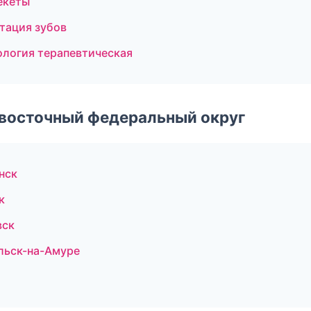
екеты
тация зубов
ология терапевтическая
евосточный федеральный округ
нск
к
вск
льск-на-Амуре