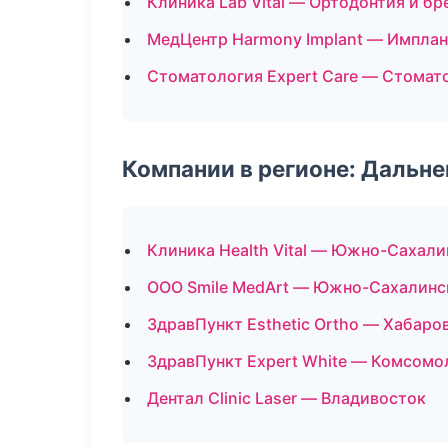
Клиника Lab Vital — Ортодонтия и бр
МедЦентр Harmony Implant — Имплан
Стоматология Expert Care — Стомат
Компании в регионе: Дальн
Клиника Health Vital — Южно-Сахали
ООО Smile MedArt — Южно-Сахалинс
ЗдравПункт Esthetic Ortho — Хабаро
ЗдравПункт Expert White — Комсомо
Дентал Clinic Laser — Владивосток