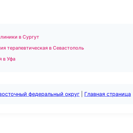
линики в Сургут
ия терапевтическая в Севастополь
 в Уфа
евосточный федеральный округ
|
Главная страница