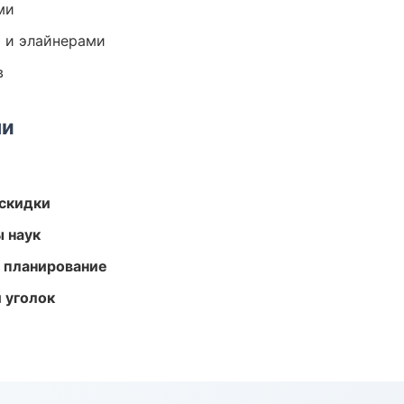
ми
 и элайнерами
в
ми
скидки
ы наук
 планирование
 уголок