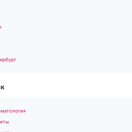
к
тербург
ск
оматология
кеты