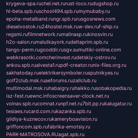
krygeva-spa.ru
chel.net.ru
rust-loco.ru
dugshop.ru
hl-beta.spb.ru
school494.spb.ru
mymubaby.ru
epoha-metalband.ru
ngr.spb.ru
rusgosnews.com
dieselvostok.ru
24hostel.msk.ru
w-dev.ru
f-ship.ru
regsmi.ru
filmnetwork.ru
malinasp.ru
kinosvin.ru
h2o-salon.ru
malutkayork.ru
deltaprim.spb.ru
tango-perm.ru
gooddir.ru
sgv.su
multiki-online.com
webkrasotki.com
cherinvest.ru
detskiy-ostrov.ru
ankou.spb.ru
alvesta1.ru
pdf-creator.ru
nix-files.org.ru
sakhatoday.ru
elektrikersymboler.ru
sputnikyes.ru
golf2club.msk.ru
aeforums.ru
zallclub.ru
multimodal.msk.ru
habaigry.ru
haikko.ru
sobakopedia.ru
isz-fest.ru
ewnc.info
screensaver-clock.net.ru
volnav.spb.ru
comnat.ru
npf.net.ru
7bit.pp.ru
kalugatur.ru
tesiaes.ru
card.com.ru
kazanka.spb.ru
gildiya-kuznecov.ru
kameryboavision.ru
griffoncom.spb.ru
fabrika-emotsiy.ru
PARK-MATROSOVA.RU
agat.spb.ru