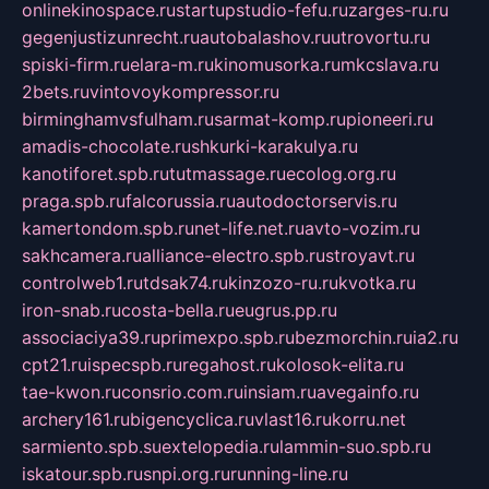
onlinekinospace.ru
startupstudio-fefu.ru
zarges-ru.ru
gegenjustizunrecht.ru
autobalashov.ru
utrovortu.ru
spiski-firm.ru
elara-m.ru
kinomusorka.ru
mkcslava.ru
2bets.ru
vintovoykompressor.ru
birminghamvsfulham.ru
sarmat-komp.ru
pioneeri.ru
amadis-chocolate.ru
shkurki-karakulya.ru
kanotiforet.spb.ru
tutmassage.ru
ecolog.org.ru
praga.spb.ru
falcorussia.ru
autodoctorservis.ru
kamertondom.spb.ru
net-life.net.ru
avto-vozim.ru
sakhcamera.ru
alliance-electro.spb.ru
stroyavt.ru
controlweb1.ru
tdsak74.ru
kinzozo-ru.ru
kvotka.ru
iron-snab.ru
costa-bella.ru
eugrus.pp.ru
associaciya39.ru
primexpo.spb.ru
bezmorchin.ru
ia2.ru
cpt21.ru
ispecspb.ru
regahost.ru
kolosok-elita.ru
tae-kwon.ru
consrio.com.ru
insiam.ru
avegainfo.ru
archery161.ru
bigencyclica.ru
vlast16.ru
korru.net
sarmiento.spb.su
extelopedia.ru
lammin-suo.spb.ru
iskatour.spb.ru
snpi.org.ru
running-line.ru