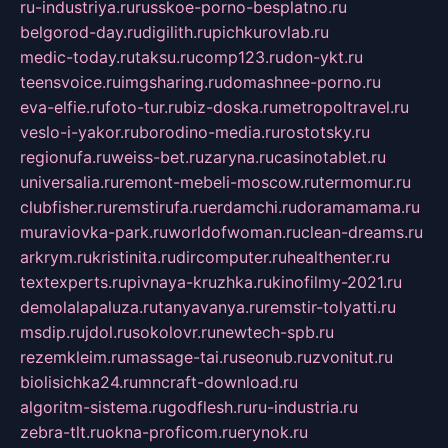
ru-industriya.ru
russkoe-porno-besplatno.ru
belgorod-day.ru
digilith.ru
pichkurovlab.ru
medic-today.ru
taksu.ru
comp123.ru
don-ykt.ru
teensvoice.ru
imgsharing.ru
domashnee-porno.ru
eva-elfie.ru
foto-tur.ru
biz-doska.ru
metropoltravel.ru
veslo-i-yakor.ru
borodino-media.ru
rostotsky.ru
regionufa.ru
weiss-bet.ru
zaryna.ru
casinotablet.ru
universalia.ru
remont-mebeli-moscow.ru
termomur.ru
clubfisher.ru
remstirufa.ru
erdamchi.ru
doramamama.ru
muraviovka-park.ru
worldofwoman.ru
clean-dreams.ru
arkrym.ru
kristinita.ru
dircomputer.ru
healthenter.ru
textexperts.ru
pivnaya-kruzhka.ru
kinofilmy-2021.ru
demolalapaluza.ru
tanyavanya.ru
remstir-tolyatti.ru
msdip.ru
jdol.ru
sokolovr.ru
newtech-spb.ru
rezemkleim.ru
massage-tai.ru
seonub.ru
zvonitut.ru
biolisichka24.ru
mncraft-download.ru
algoritm-sistema.ru
godflesh.ru
ru-industria.ru
zebra-tlt.ru
okna-proficom.ru
erynok.ru