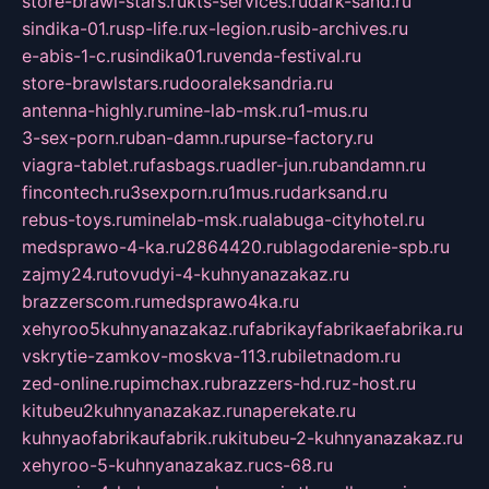
store-brawl-stars.ru
kts-services.ru
dark-sand.ru
sindika-01.ru
sp-life.ru
x-legion.ru
sib-archives.ru
e-abis-1-c.ru
sindika01.ru
venda-festival.ru
store-brawlstars.ru
dooraleksandria.ru
antenna-highly.ru
mine-lab-msk.ru
1-mus.ru
3-sex-porn.ru
ban-damn.ru
purse-factory.ru
viagra-tablet.ru
fasbags.ru
adler-jun.ru
bandamn.ru
fincontech.ru
3sexporn.ru
1mus.ru
darksand.ru
rebus-toys.ru
minelab-msk.ru
alabuga-cityhotel.ru
medsprawo-4-ka.ru
2864420.ru
blagodarenie-spb.ru
zajmy24.ru
tovudyi-4-kuhnyanazakaz.ru
brazzerscom.ru
medsprawo4ka.ru
xehyroo5kuhnyanazakaz.ru
fabrikayfabrikaefabrika.ru
vskrytie-zamkov-moskva-113.ru
biletnadom.ru
zed-online.ru
pimchax.ru
brazzers-hd.ru
z-host.ru
kitubeu2kuhnyanazakaz.ru
naperekate.ru
kuhnyaofabrikaufabrik.ru
kitubeu-2-kuhnyanazakaz.ru
xehyroo-5-kuhnyanazakaz.ru
cs-68.ru