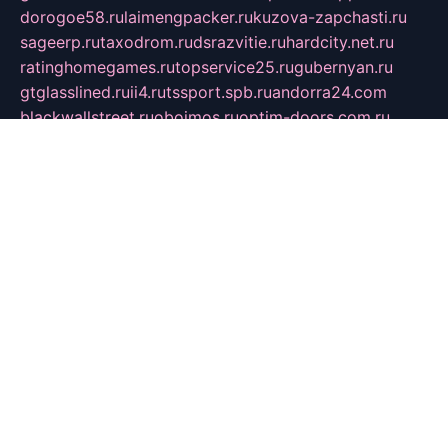
dorogoe58.ru
laimengpacker.ru
kuzova-zapchasti.ru
sageerp.ru
taxodrom.ru
dsrazvitie.ru
hardcity.net.ru
ratinghomegames.ru
topservice25.ru
gubernyan.ru
gtglasslined.ru
ii4.ru
tssport.spb.ru
andorra24.com
blackwallstreet.ru
oboimos.ru
optim-doors.com.ru
ikuch.ru
nycr.org.ru
npa21.ru
vremya-ch.spb.ru
desert000.ru
ivtorgi.ru
ifiori.ru
catalog-statei.ru
dcv.org.ru
spetsmaster174.ru
ipkameryhiseeu.ru
dum26.ru
ruspol.spb.ru
fr-opendp.ru
kam-solnyshko.ru
cheyenne-arapaho.ru
sevzapmetal.spb.ru
ted-lapidus.spb.ru
parasite-eliminator.ru
sigma-complete.ru
modernworld.ru
dama-moda.ru
eholot-group.ru
sk-nvkz.ru
DRONGOLD.RU
democratia2.ru
i-farmer.ru
mass-sport.org
jablonex.spb.ru
bookmess.ru
linkword.ru
refineua.com.ru
cs-spec.net.ru
altay-mebel.ru
DNK-THEATRE.RU
mechaniks.spb.ru
ipcamtechage.ru
skosta.ru
a-sun.ru
stroy-ldsp.ru
snowlands.org.ru