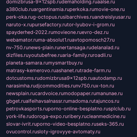
domizbrusa-9x12spb.ru
demaholding.ru
aalse.ru
a380club.ru
argentinamia.ru
perkoka.ru
movie-one.ru
perk-oka.ru
g-octopus.ru
sibarchives.ru
andreislyusar.ru
naruto-x.ru
pursefactory.ru
tor-lyubov-i-grom.ru
spayderhed-2022.ru
movieone.ru
evro-dez.ru
webamator.ru
ma-absolut1.ru
avtopomosch27.ru
nv-750.ru
news-plain.ru
nertansaga.ru
delanalad.ru
dizfiles.ru
youtubefree.ru
aria-family.ru
roadli.ru
planeta-samara.ru
mysmartbuy.ru
matrasy-kemerovo.ru
ashanet.ru
trade-farm.ru
dotcustoms.ru
domizbrusa9x12spb.ru
autodamp.ru
narasimha.ru
djcommodities.ru
nv750.ru
x-ton.ru
newsplain.ru
cardvoice.ru
modopaper.ru
manunae.ru
gbget.ru
alfeihavsalnassr.ru
madoma.ru
tajuncos.ru
petrovkasports.ru
porno-online-besplatno.ru
splclub.ru
york-life.ru
doroga-expo.ru
ribery.ru
cleanmedicine.ru
slovar-ivrit.ru
porno-video-besplatno.ru
seks-365.ru
ovucontrol.ru
sloty-igrovyye-avtomaty.ru