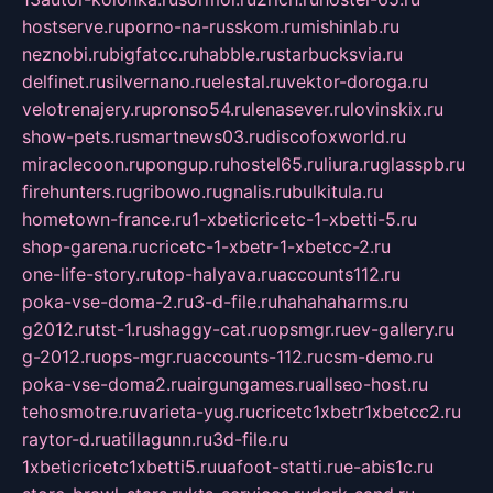
hostserve.ru
porno-na-russkom.ru
mishinlab.ru
neznobi.ru
bigfatcc.ru
habble.ru
starbucksvia.ru
delfinet.ru
silvernano.ru
elestal.ru
vektor-doroga.ru
velotrenajery.ru
pronso54.ru
lenasever.ru
lovinskix.ru
show-pets.ru
smartnews03.ru
discofoxworld.ru
miraclecoon.ru
pongup.ru
hostel65.ru
liura.ru
glasspb.ru
firehunters.ru
gribowo.ru
gnalis.ru
bulkitula.ru
hometown-france.ru
1-xbeticricetc-1-xbetti-5.ru
shop-garena.ru
cricetc-1-xbetr-1-xbetcc-2.ru
one-life-story.ru
top-halyava.ru
accounts112.ru
poka-vse-doma-2.ru
3-d-file.ru
hahahaharms.ru
g2012.ru
tst-1.ru
shaggy-cat.ru
opsmgr.ru
ev-gallery.ru
g-2012.ru
ops-mgr.ru
accounts-112.ru
csm-demo.ru
poka-vse-doma2.ru
airgungames.ru
allseo-host.ru
tehosmotre.ru
varieta-yug.ru
cricetc1xbetr1xbetcc2.ru
raytor-d.ru
atillagunn.ru
3d-file.ru
1xbeticricetc1xbetti5.ru
uafoot-statti.ru
e-abis1c.ru