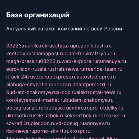
База организаций
Актуальный каталог компаний по всей России
03223.ru
ufille.ru
krasotata.ru
prazdnikdushi.ru
veetbox.ru
cinemapost.ru
ciam-fr.ru
kraft-you.ru
mega-press.ru
03223.ru
web-explore.ru
rastenuya.ru
eurovision-russia.ru
strah-news.ru
freeride-team.ru
itrack-24.ru
sexshopexpress.ru
autostudiopro.ru
alabuga-cityhotel.ru
pornv.ru
atlantpereezd.ru
bud-em-znakomye.ru
a-cdc.ru
elektrostal-news.ru
korolevremont-market.ru
budem-znakomye.ru
oooagrosnab.ru
fpodaso.ru
emfire.ru
pro-otdelky.ru
ukrasotki.ru
seksuzbek.ru
seks-uzbek.ru
porno-vk.ru
sovratili.ru
olecoon.ru
vd-dosug.ru
adonyev.ru
rbc-news.ru
porno-skvirt.ru
krospr.ru
13autor-kolonka.ru
sormol.ru
2rich.ru
hostel-65.ru