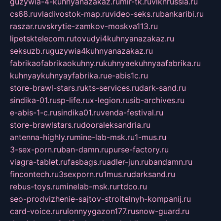
guzywia-4-kuhnyanazakaz.ru
mir-tk.ru
vlknrussia.ru
cs68.ru
vladivostok-map.ru
video-seks.ru
bankaribi.ru
raszar.ru
vskrytie-zamkov-moskva113.ru
lipetsktelecom.ru
tovudyi4kuhnyanazakaz.ru
seksuzb.ru
guzywia4kuhnyanazakaz.ru
fabrikaofabrikaokuhny.ru
kuhnyaekuhnyaafabrika.ru
kuhnyaykuhnyayfabrika.ru
e-abis1c.ru
store-brawl-stars.ru
kts-services.ru
dark-sand.ru
sindika-01.ru
sp-life.ru
x-legion.ru
sib-archives.ru
e-abis-1-c.ru
sindika01.ru
venda-festival.ru
store-brawlstars.ru
dooraleksandria.ru
antenna-highly.ru
mine-lab-msk.ru
1-mus.ru
3-sex-porn.ru
ban-damn.ru
purse-factory.ru
viagra-tablet.ru
fasbags.ru
adler-jun.ru
bandamn.ru
fincontech.ru
3sexporn.ru
1mus.ru
darksand.ru
rebus-toys.ru
minelab-msk.ru
rtdco.ru
seo-prodvizhenie-sajtov-stroitelnyh-kompanij.ru
card-voice.ru
rulonnyygazon177.ru
snow-guard.ru