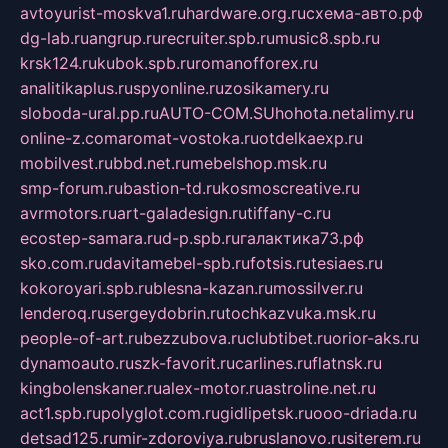
avtoyurist-moskva1.ru
hardware.org.ru
схема-авто.рф
dg-lab.ru
angrup.ru
recruiter.spb.ru
music8.spb.ru
krsk124.ru
kubok.spb.ru
romanofforex.ru
analitikaplus.ru
spyonline.ru
zosikamery.ru
sloboda-ural.pp.ru
AUTO-COM.SU
hohota.net
alimy.ru
online-z.com
aromat-vostoka.ru
otdelkaexp.ru
mobilvest.ru
bbd.net.ru
mebelshop.msk.ru
smp-forum.ru
bastion-td.ru
kosmoscreative.ru
avrmotors.ru
art-galadesign.ru
tiffany-c.ru
ecostep-samara.ru
d-p.spb.ru
галактика73.рф
sko.com.ru
davitamebel-spb.ru
fotsis.ru
tesiaes.ru
kokoroyari.spb.ru
blesna-kazan.ru
mossilver.ru
lenderoq.ru
sergeydobrin.ru
tochkazvuka.msk.ru
people-of-art.ru
bezzubova.ru
clubtibet.ru
orior-aks.ru
dynamoauto.ru
szk-favorit.ru
carlines.ru
flatnsk.ru
kingbolenskaner.ru
alex-motor.ru
astroline.net.ru
act1.spb.ru
polyglot.com.ru
gidlipetsk.ru
ooo-driada.ru
detsad125.ru
mir-zdoroviya.ru
bruslanovo.ru
siterem.ru