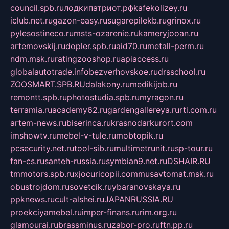
council.spb.ru
лодкипатриот.рф
kafekolizey.ru
iclub.net.ru
gazon-easy.ru
sugarepilekb.ru
grinox.ru
pylesostineco.ru
msts-ozarenie.ru
kameryjooan.ru
artemovskij.ru
dopler.spb.ru
aid70.ru
metall-perm.ru
ndm.msk.ru
ratingzooshop.ru
apiaccess.ru
globalautotrade.info
bezverhovskoe.ru
drsschool.ru
ZOOSMART.SPB.RU
dalakony.ru
medikijob.ru
remontt.spb.ru
photostudia.spb.ru
myragon.ru
terramia.ru
academy62.ru
gardengallereya.ru
rti.com.ru
artem-news.ru
biserinca.ru
krasnodarkurort.com
imshowtv.ru
mebel-v-tule.ru
mobtopik.ru
pcsecurity.net.ru
tool-sib.ru
multimetrunit.ru
sp-tour.ru
fan-cs.ru
santeh-russia.ru
symbian9.net.ru
DSHAIR.RU
tmmotors.spb.ru
xjocuricopii.com
musavtomat.msk.ru
obustrojdom.ru
sovetcik.ru
ybaranovskaya.ru
ppknews.ru
cult-alshei.ru
JAPANRUSSIA.RU
proekciyamebel.ru
imper-finans.ru
rim.org.ru
glamourai.ru
brassminus.ru
zabor-pro.ru
ftn.pp.ru