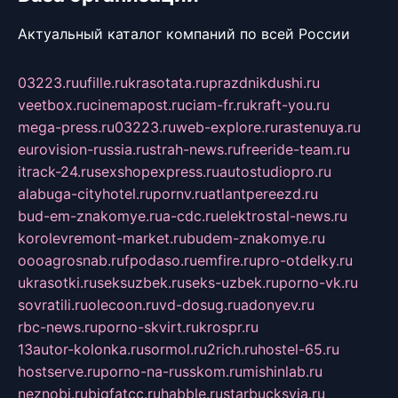
Актуальный каталог компаний по всей России
03223.ru
ufille.ru
krasotata.ru
prazdnikdushi.ru
veetbox.ru
cinemapost.ru
ciam-fr.ru
kraft-you.ru
mega-press.ru
03223.ru
web-explore.ru
rastenuya.ru
eurovision-russia.ru
strah-news.ru
freeride-team.ru
itrack-24.ru
sexshopexpress.ru
autostudiopro.ru
alabuga-cityhotel.ru
pornv.ru
atlantpereezd.ru
bud-em-znakomye.ru
a-cdc.ru
elektrostal-news.ru
korolevremont-market.ru
budem-znakomye.ru
oooagrosnab.ru
fpodaso.ru
emfire.ru
pro-otdelky.ru
ukrasotki.ru
seksuzbek.ru
seks-uzbek.ru
porno-vk.ru
sovratili.ru
olecoon.ru
vd-dosug.ru
adonyev.ru
rbc-news.ru
porno-skvirt.ru
krospr.ru
13autor-kolonka.ru
sormol.ru
2rich.ru
hostel-65.ru
hostserve.ru
porno-na-russkom.ru
mishinlab.ru
neznobi.ru
bigfatcc.ru
habble.ru
starbucksvia.ru