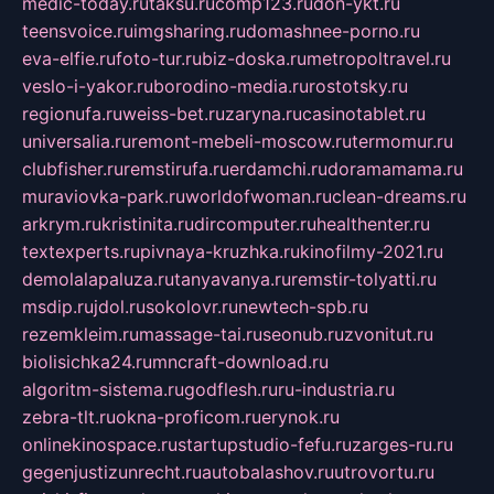
medic-today.ru
taksu.ru
comp123.ru
don-ykt.ru
teensvoice.ru
imgsharing.ru
domashnee-porno.ru
eva-elfie.ru
foto-tur.ru
biz-doska.ru
metropoltravel.ru
veslo-i-yakor.ru
borodino-media.ru
rostotsky.ru
regionufa.ru
weiss-bet.ru
zaryna.ru
casinotablet.ru
universalia.ru
remont-mebeli-moscow.ru
termomur.ru
clubfisher.ru
remstirufa.ru
erdamchi.ru
doramamama.ru
muraviovka-park.ru
worldofwoman.ru
clean-dreams.ru
arkrym.ru
kristinita.ru
dircomputer.ru
healthenter.ru
textexperts.ru
pivnaya-kruzhka.ru
kinofilmy-2021.ru
demolalapaluza.ru
tanyavanya.ru
remstir-tolyatti.ru
msdip.ru
jdol.ru
sokolovr.ru
newtech-spb.ru
rezemkleim.ru
massage-tai.ru
seonub.ru
zvonitut.ru
biolisichka24.ru
mncraft-download.ru
algoritm-sistema.ru
godflesh.ru
ru-industria.ru
zebra-tlt.ru
okna-proficom.ru
erynok.ru
onlinekinospace.ru
startupstudio-fefu.ru
zarges-ru.ru
gegenjustizunrecht.ru
autobalashov.ru
utrovortu.ru