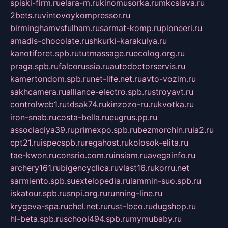
spiski-firm.ru
elara-m.ru
kinomusorka.ru
mkcslava.ru
2bets.ru
vintovoykompressor.ru
birminghamvsfulham.ru
sarmat-komp.ru
pioneeri.ru
amadis-chocolate.ru
shkurki-karakulya.ru
kanotiforet.spb.ru
tutmassage.ru
ecolog.org.ru
praga.spb.ru
falcorussia.ru
autodoctorservis.ru
kamertondom.spb.ru
net-life.net.ru
avto-vozim.ru
sakhcamera.ru
alliance-electro.spb.ru
stroyavt.ru
controlweb1.ru
tdsak74.ru
kinzozo-ru.ru
kvotka.ru
iron-snab.ru
costa-bella.ru
eugrus.pp.ru
associaciya39.ru
primexpo.spb.ru
bezmorchin.ru
ia2.ru
cpt21.ru
ispecspb.ru
regahost.ru
kolosok-elita.ru
tae-kwon.ru
consrio.com.ru
insiam.ru
avegainfo.ru
archery161.ru
bigencyclica.ru
vlast16.ru
korru.net
sarmiento.spb.su
extelopedia.ru
lammin-suo.spb.ru
iskatour.spb.ru
snpi.org.ru
running-line.ru
krygeva-spa.ru
chel.net.ru
rust-loco.ru
dugshop.ru
hl-beta.spb.ru
school494.spb.ru
mymubaby.ru