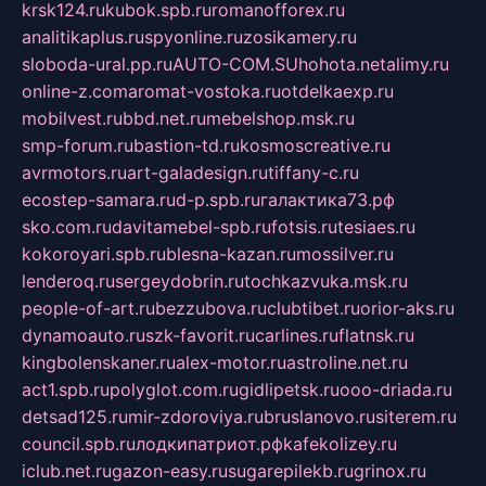
krsk124.ru
kubok.spb.ru
romanofforex.ru
analitikaplus.ru
spyonline.ru
zosikamery.ru
sloboda-ural.pp.ru
AUTO-COM.SU
hohota.net
alimy.ru
online-z.com
aromat-vostoka.ru
otdelkaexp.ru
mobilvest.ru
bbd.net.ru
mebelshop.msk.ru
smp-forum.ru
bastion-td.ru
kosmoscreative.ru
avrmotors.ru
art-galadesign.ru
tiffany-c.ru
ecostep-samara.ru
d-p.spb.ru
галактика73.рф
sko.com.ru
davitamebel-spb.ru
fotsis.ru
tesiaes.ru
kokoroyari.spb.ru
blesna-kazan.ru
mossilver.ru
lenderoq.ru
sergeydobrin.ru
tochkazvuka.msk.ru
people-of-art.ru
bezzubova.ru
clubtibet.ru
orior-aks.ru
dynamoauto.ru
szk-favorit.ru
carlines.ru
flatnsk.ru
kingbolenskaner.ru
alex-motor.ru
astroline.net.ru
act1.spb.ru
polyglot.com.ru
gidlipetsk.ru
ooo-driada.ru
detsad125.ru
mir-zdoroviya.ru
bruslanovo.ru
siterem.ru
council.spb.ru
лодкипатриот.рф
kafekolizey.ru
iclub.net.ru
gazon-easy.ru
sugarepilekb.ru
grinox.ru