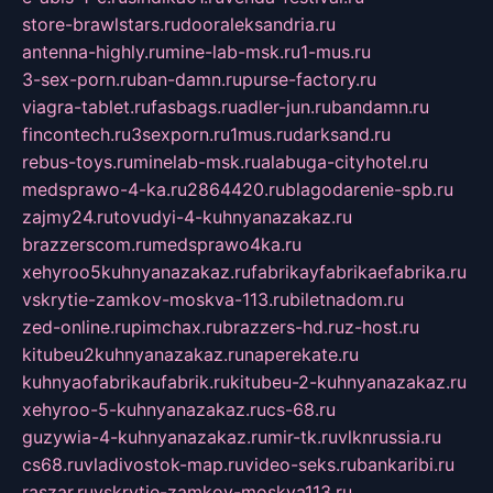
store-brawlstars.ru
dooraleksandria.ru
antenna-highly.ru
mine-lab-msk.ru
1-mus.ru
3-sex-porn.ru
ban-damn.ru
purse-factory.ru
viagra-tablet.ru
fasbags.ru
adler-jun.ru
bandamn.ru
fincontech.ru
3sexporn.ru
1mus.ru
darksand.ru
rebus-toys.ru
minelab-msk.ru
alabuga-cityhotel.ru
medsprawo-4-ka.ru
2864420.ru
blagodarenie-spb.ru
zajmy24.ru
tovudyi-4-kuhnyanazakaz.ru
brazzerscom.ru
medsprawo4ka.ru
xehyroo5kuhnyanazakaz.ru
fabrikayfabrikaefabrika.ru
vskrytie-zamkov-moskva-113.ru
biletnadom.ru
zed-online.ru
pimchax.ru
brazzers-hd.ru
z-host.ru
kitubeu2kuhnyanazakaz.ru
naperekate.ru
kuhnyaofabrikaufabrik.ru
kitubeu-2-kuhnyanazakaz.ru
xehyroo-5-kuhnyanazakaz.ru
cs-68.ru
guzywia-4-kuhnyanazakaz.ru
mir-tk.ru
vlknrussia.ru
cs68.ru
vladivostok-map.ru
video-seks.ru
bankaribi.ru
raszar.ru
vskrytie-zamkov-moskva113.ru