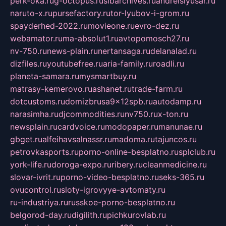
perk-oka.ru
g-octopus.ru
sibarchives.ru
andreislyusar.ru
naruto-x.ru
pursefactory.ru
tor-lyubov-i-grom.ru
spayderhed-2022.ru
movieone.ru
evro-dez.ru
webamator.ru
ma-absolut1.ru
avtopomosch27.ru
nv-750.ru
news-plain.ru
nertansaga.ru
delanalad.ru
dizfiles.ru
youtubefree.ru
aria-family.ru
roadli.ru
planeta-samara.ru
mysmartbuy.ru
matrasy-kemerovo.ru
ashanet.ru
trade-farm.ru
dotcustoms.ru
domizbrusa9x12spb.ru
autodamp.ru
narasimha.ru
djcommodities.ru
nv750.ru
x-ton.ru
newsplain.ru
cardvoice.ru
modopaper.ru
manunae.ru
gbget.ru
alfeihavsalnassr.ru
madoma.ru
tajuncos.ru
petrovkasports.ru
porno-online-besplatno.ru
splclub.ru
york-life.ru
doroga-expo.ru
ribery.ru
cleanmedicine.ru
slovar-ivrit.ru
porno-video-besplatno.ru
seks-365.ru
ovucontrol.ru
sloty-igrovyye-avtomaty.ru
ru-industriya.ru
russkoe-porno-besplatno.ru
belgorod-day.ru
digilith.ru
pichkurovlab.ru