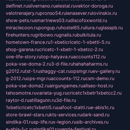
delfinet.ru
silvernano.ru
elestal.ru
vektor-doroga.ru
velotrenajery.ru
pronso54.ru
lenasever.ru
lovinskix.ru
show-pets.ru
smartnews03.ru
discofoxworld.ru
miraclecoon.ru
pongup.ru
hostel65.ru
liura.ru
glasspb.ru
firehunters.ru
gribowo.ru
gnalis.ru
bulkitula.ru
hometown-france.ru
1-xbeticricetc-1-xbetti-5.ru
shop-garena.ru
cricetc-1-xbetr-1-xbetcc-2.ru
one-life-story.ru
top-halyava.ru
accounts112.ru
poka-vse-doma-2.ru
3-d-file.ru
hahahaharms.ru
g2012.ru
tst-1.ru
shaggy-cat.ru
opsmgr.ru
ev-gallery.ru
g-2012.ru
ops-mgr.ru
accounts-112.ru
csm-demo.ru
poka-vse-doma2.ru
airgungames.ru
allseo-host.ru
tehosmotre.ru
varieta-yug.ru
cricetc1xbetr1xbetcc2.ru
raytor-d.ru
atillagunn.ru
3d-file.ru
1xbeticricetc1xbetti5.ru
uafoot-statti.ru
e-abis1c.ru
store-brawl-stars.ru
kts-services.ru
dark-sand.ru
sindika-01.ru
sp-life.ru
x-legion.ru
sib-archives.ru
e-abis-1-c.ru
sindika01.ru
venda-festival.ru