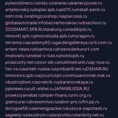
pylesostineco.ru
msts-ozarenie.ru
kameryjooan.ru
artemovskij.ru
dopler.spb.ru
aid70.ru
metall-perm.ru
ndm.msk.ru
ratingzooshop.ru
apiaccess.ru
globalautotrade.info
bezverhovskoe.ru
drsschool.ru
ZOOSMART.SPB.RU
dalakony.ru
medikijob.ru
remontt.spb.ru
photostudia.spb.ru
myragon.ru
terramia.ru
academy62.ru
gardengallereya.ru
rti.com.ru
artem-news.ru
biserinca.ru
krasnodarkurort.com
imshowtv.ru
mebel-v-tule.ru
mobtopik.ru
pcsecurity.net.ru
tool-sib.ru
multimetrunit.ru
sp-tour.ru
fan-cs.ru
santeh-russia.ru
symbian9.net.ru
DSHAIR.RU
tmmotors.spb.ru
xjocuricopii.com
musavtomat.msk.ru
obustrojdom.ru
sovetcik.ru
ybaranovskaya.ru
ppknews.ru
cult-alshei.ru
JAPANRUSSIA.RU
proekciyamebel.ru
imper-finans.ru
rim.org.ru
glamourai.ru
brassminus.ru
zabor-pro.ru
ftn.pp.ru
dorogoe58.ru
laimengpacker.ru
kuzova-zapchasti.ru
sageerp.ru
taxodrom.ru
dsrazvitie.ru
hardcity.net.ru