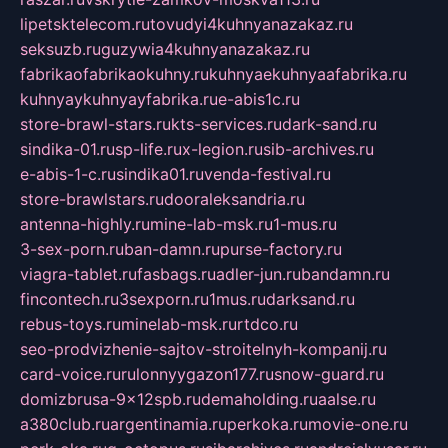
lipetsktelecom.ru
tovudyi4kuhnyanazakaz.ru
seksuzb.ru
guzywia4kuhnyanazakaz.ru
fabrikaofabrikaokuhny.ru
kuhnyaekuhnyaafabrika.ru
kuhnyaykuhnyayfabrika.ru
e-abis1c.ru
store-brawl-stars.ru
kts-services.ru
dark-sand.ru
sindika-01.ru
sp-life.ru
x-legion.ru
sib-archives.ru
e-abis-1-c.ru
sindika01.ru
venda-festival.ru
store-brawlstars.ru
dooraleksandria.ru
antenna-highly.ru
mine-lab-msk.ru
1-mus.ru
3-sex-porn.ru
ban-damn.ru
purse-factory.ru
viagra-tablet.ru
fasbags.ru
adler-jun.ru
bandamn.ru
fincontech.ru
3sexporn.ru
1mus.ru
darksand.ru
rebus-toys.ru
minelab-msk.ru
rtdco.ru
seo-prodvizhenie-sajtov-stroitelnyh-kompanij.ru
card-voice.ru
rulonnyygazon177.ru
snow-guard.ru
domizbrusa-9x12spb.ru
demaholding.ru
aalse.ru
a380club.ru
argentinamia.ru
perkoka.ru
movie-one.ru