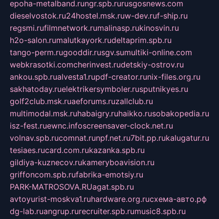
epoha-metalband.ru
ngr.spb.ru
rusgosnews.com
dieselvostok.ru
24hostel.msk.ru
w-dev.ru
f-ship.ru
regsmi.ru
filmnetwork.ru
malinasp.ru
kinosvin.ru
h2o-salon.ru
malutkayork.ru
deltaprim.spb.ru
tango-perm.ru
gooddir.ru
sgv.su
multiki-online.com
webkrasotki.com
cherinvest.ru
detskiy-ostrov.ru
ankou.spb.ru
alvesta1.ru
pdf-creator.ru
nix-files.org.ru
sakhatoday.ru
elektrikersymboler.ru
sputnikyes.ru
golf2club.msk.ru
aeforums.ru
zallclub.ru
multimodal.msk.ru
habaigry.ru
haikko.ru
sobakopedia.ru
isz-fest.ru
ewnc.info
screensaver-clock.net.ru
volnav.spb.ru
comnat.ru
npf.net.ru
7bit.pp.ru
kalugatur.ru
tesiaes.ru
card.com.ru
kazanka.spb.ru
gildiya-kuznecov.ru
kameryboavision.ru
griffoncom.spb.ru
fabrika-emotsiy.ru
PARK-MATROSOVA.RU
agat.spb.ru
avtoyurist-moskva1.ru
hardware.org.ru
схема-авто.рф
dg-lab.ru
angrup.ru
recruiter.spb.ru
music8.spb.ru