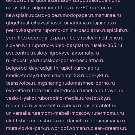
narasimha.ru
djcommodities.ru
nv750.ru
x-ton.ru
newsplain.ru
cardvoice.ru
modopaper.ru
manunae.ru
gbget.ru
alfeihavsalnassr.ru
madoma.ru
tajuncos.ru
petrovkasports.ru
porno-online-besplatno.ru
splclub.ru
york-life.ru
doroga-expo.ru
ribery.ru
cleanmedicine.ru
slovar-ivrit.ru
porno-video-besplatno.ru
seks-365.ru
ovucontrol.ru
sloty-igrovyye-avtomaty.ru
ru-industriya.ru
russkoe-porno-besplatno.ru
belgorod-day.ru
digilith.ru
pichkurovlab.ru
medic-today.ru
taksu.ru
comp123.ru
don-ykt.ru
teensvoice.ru
imgsharing.ru
domashnee-porno.ru
eva-elfie.ru
foto-tur.ru
biz-doska.ru
metropoltravel.ru
veslo-i-yakor.ru
borodino-media.ru
rostotsky.ru
regionufa.ru
weiss-bet.ru
zaryna.ru
casinotablet.ru
universalia.ru
remont-mebeli-moscow.ru
termomur.ru
clubfisher.ru
remstirufa.ru
erdamchi.ru
doramamama.ru
muraviovka-park.ru
worldofwoman.ru
clean-dreams.ru