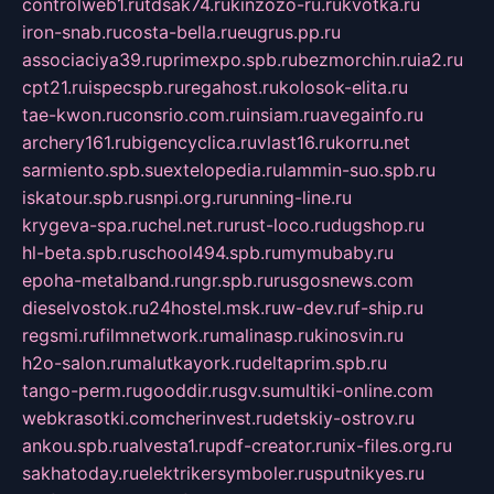
controlweb1.ru
tdsak74.ru
kinzozo-ru.ru
kvotka.ru
iron-snab.ru
costa-bella.ru
eugrus.pp.ru
associaciya39.ru
primexpo.spb.ru
bezmorchin.ru
ia2.ru
cpt21.ru
ispecspb.ru
regahost.ru
kolosok-elita.ru
tae-kwon.ru
consrio.com.ru
insiam.ru
avegainfo.ru
archery161.ru
bigencyclica.ru
vlast16.ru
korru.net
sarmiento.spb.su
extelopedia.ru
lammin-suo.spb.ru
iskatour.spb.ru
snpi.org.ru
running-line.ru
krygeva-spa.ru
chel.net.ru
rust-loco.ru
dugshop.ru
hl-beta.spb.ru
school494.spb.ru
mymubaby.ru
epoha-metalband.ru
ngr.spb.ru
rusgosnews.com
dieselvostok.ru
24hostel.msk.ru
w-dev.ru
f-ship.ru
regsmi.ru
filmnetwork.ru
malinasp.ru
kinosvin.ru
h2o-salon.ru
malutkayork.ru
deltaprim.spb.ru
tango-perm.ru
gooddir.ru
sgv.su
multiki-online.com
webkrasotki.com
cherinvest.ru
detskiy-ostrov.ru
ankou.spb.ru
alvesta1.ru
pdf-creator.ru
nix-files.org.ru
sakhatoday.ru
elektrikersymboler.ru
sputnikyes.ru