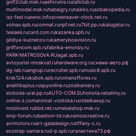
golf2club.msk.ru
aeforums.ru
zallclub.ru
multimodal.msk.ru
habaigry.ru
haikko.ru
sobakopedia.ru
isz-fest.ru
ewnc.info
screensaver-clock.net.ru
volnav.spb.ru
comnat.ru
npf.net.ru
7bit.pp.ru
kalugatur.ru
tesiaes.ru
card.com.ru
kazanka.spb.ru
gildiya-kuznecov.ru
kameryboavision.ru
griffoncom.spb.ru
fabrika-emotsiy.ru
PARK-MATROSOVA.RU
agat.spb.ru
avtoyurist-moskva1.ru
hardware.org.ru
схема-авто.рф
dg-lab.ru
angrup.ru
recruiter.spb.ru
music8.spb.ru
krsk124.ru
kubok.spb.ru
romanofforex.ru
analitikaplus.ru
spyonline.ru
zosikamery.ru
sloboda-ural.pp.ru
AUTO-COM.SU
hohota.net
alimy.ru
online-z.com
aromat-vostoka.ru
otdelkaexp.ru
mobilvest.ru
bbd.net.ru
mebelshop.msk.ru
smp-forum.ru
bastion-td.ru
kosmoscreative.ru
avrmotors.ru
art-galadesign.ru
tiffany-c.ru
ecostep-samara.ru
d-p.spb.ru
галактика73.рф