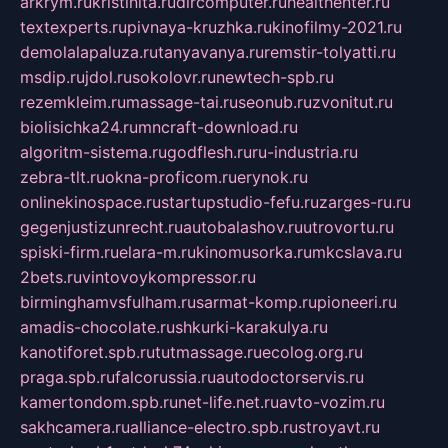
arkrym.ru
kristinita.ru
dircomputer.ru
healthenter.ru
textexperts.ru
pivnaya-kruzhka.ru
kinofilmy-2021.ru
demolalapaluza.ru
tanyavanya.ru
remstir-tolyatti.ru
msdip.ru
jdol.ru
sokolovr.ru
newtech-spb.ru
rezemkleim.ru
massage-tai.ru
seonub.ru
zvonitut.ru
biolisichka24.ru
mncraft-download.ru
algoritm-sistema.ru
godflesh.ru
ru-industria.ru
zebra-tlt.ru
okna-proficom.ru
erynok.ru
onlinekinospace.ru
startupstudio-fefu.ru
zarges-ru.ru
gegenjustizunrecht.ru
autobalashov.ru
utrovortu.ru
spiski-firm.ru
elara-m.ru
kinomusorka.ru
mkcslava.ru
2bets.ru
vintovoykompressor.ru
birminghamvsfulham.ru
sarmat-komp.ru
pioneeri.ru
amadis-chocolate.ru
shkurki-karakulya.ru
kanotiforet.spb.ru
tutmassage.ru
ecolog.org.ru
praga.spb.ru
falcorussia.ru
autodoctorservis.ru
kamertondom.spb.ru
net-life.net.ru
avto-vozim.ru
sakhcamera.ru
alliance-electro.spb.ru
stroyavt.ru