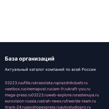
База организаций
Актуальный каталог компаний по всей России
03223.ru
ufille.ru
krasotata.ru
prazdnikdushi.ru
veetbox.ru
cinemapost.ru
ciam-fr.ru
kraft-you.ru
mega-press.ru
03223.ru
web-explore.ru
rastenuya.ru
eurovision-russia.ru
strah-news.ru
freeride-team.ru
itrack-24.ru
sexshopexpress.ru
autostudiopro.ru