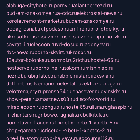
alabuga-cityhotel.ru
pornv.ru
atlantpereezd.ru
bud-em-znakomye.ru
a-cdc.ru
elektrostal-news.ru
korolevremont-market.ru
budem-znakomye.ru
oooagrosnab.ru
fpodaso.ru
emfire.ru
pro-otdelky.ru
ukrasotki.ru
seksuzbek.ru
seks-uzbek.ru
porno-vk.ru
sovratili.ru
olecoon.ru
vd-dosug.ru
adonyev.ru
rbc-news.ru
porno-skvirt.ru
krospr.ru
13autor-kolonka.ru
sormol.ru
2rich.ru
hostel-65.ru
hostserve.ru
porno-na-russkom.ru
mishinlab.ru
neznobi.ru
bigfatcc.ru
habble.ru
starbucksvia.ru
delfinet.ru
silvernano.ru
elestal.ru
vektor-doroga.ru
velotrenajery.ru
pronso54.ru
lenasever.ru
lovinskix.ru
show-pets.ru
smartnews03.ru
discofoxworld.ru
miraclecoon.ru
pongup.ru
hostel65.ru
liura.ru
glasspb.ru
firehunters.ru
gribowo.ru
gnalis.ru
bulkitula.ru
hometown-france.ru
1-xbeticricetc-1-xbetti-5.ru
shop-garena.ru
cricetc-1-xbetr-1-xbetcc-2.ru
one-life-story.ru
top-halyava.ru
accounts112.ru