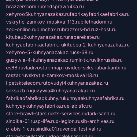
brazzerscom.ru
medsprawo4ka.ru
xehyroo5kuhnyanazakaz.ru
fabrikayfabrikaefabrika.ru
vskrytie-zamkov-moskva-113.ru
biletnadom.ru
zed-online.ru
pimchax.ru
brazzers-hd.ru
z-host.ru
kitubeu2kuhnyanazakaz.ru
naperekate.ru
kuhnyaofabrikaufabrik.ru
kitubeu-2-kuhnyanazakaz.ru
xehyroo-5-kuhnyanazakaz.ru
cs-68.ru
guzywia-4-kuhnyanazakaz.ru
mir-tk.ru
vlknrussia.ru
cs68.ru
vladivostok-map.ru
video-seks.ru
bankaribi.ru
raszar.ru
vskrytie-zamkov-moskva113.ru
lipetsktelecom.ru
tovudyi4kuhnyanazakaz.ru
seksuzb.ru
guzywia4kuhnyanazakaz.ru
fabrikaofabrikaokuhny.ru
kuhnyaekuhnyaafabrika.ru
kuhnyaykuhnyayfabrika.ru
e-abis1c.ru
store-brawl-stars.ru
kts-services.ru
dark-sand.ru
sindika-01.ru
sp-life.ru
x-legion.ru
sib-archives.ru
e-abis-1-c.ru
sindika01.ru
venda-festival.ru
store-brawlstars.ru
dooraleksandria.ru