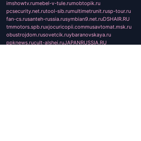
imshowtv.ru
mebel-v-tule.ru
mobtopik.ru
pcsecurity.net.ru
tool-sib.ru
multimetrunit.ru
sp-tour.ru
fan-cs.ru
santeh-russia.ru
symbian9.net.ru
DSHAIR.RU
tmmotors.spb.ru
xjocuricopii.com
musavtomat.msk.ru
obustrojdom.ru
sovetcik.ru
ybaranovskaya.ru
ppknews.ru
cult-alshei.ru
JAPANRUSSIA.RU
proekciyamebel.ru
imper-finans.ru
rim.org.ru
glamourai.ru
brassminus.ru
zabor-pro.ru
ftn.pp.ru
dorogoe58.ru
laimengpacker.ru
kuzova-zapchasti.ru
sageerp.ru
taxodrom.ru
dsrazvitie.ru
hardcity.net.ru
ratinghomegames.ru
topservice25.ru
gubernyan.ru
gtglasslined.ru
ii4.ru
tssport.spb.ru
andorra24.com
blackwallstreet.ru
oboimos.ru
optim-doors.com.ru
ikuch.ru
nycr.org.ru
npa21.ru
vremya-ch.spb.ru
desert000.ru
ivtorgi.ru
ifiori.ru
catalog-statei.ru
dcv.org.ru
spetsmaster174.ru
ipkameryhiseeu.ru
dum26.ru
ruspol.spb.ru
fr-opendp.ru
kam-solnyshko.ru
cheyenne-arapaho.ru
sevzapmetal.spb.ru