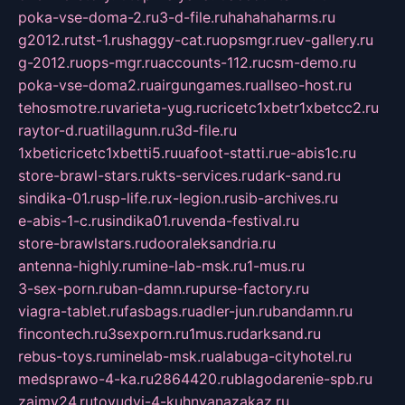
poka-vse-doma-2.ru
3-d-file.ru
hahahaharms.ru
g2012.ru
tst-1.ru
shaggy-cat.ru
opsmgr.ru
ev-gallery.ru
g-2012.ru
ops-mgr.ru
accounts-112.ru
csm-demo.ru
poka-vse-doma2.ru
airgungames.ru
allseo-host.ru
tehosmotre.ru
varieta-yug.ru
cricetc1xbetr1xbetcc2.ru
raytor-d.ru
atillagunn.ru
3d-file.ru
1xbeticricetc1xbetti5.ru
uafoot-statti.ru
e-abis1c.ru
store-brawl-stars.ru
kts-services.ru
dark-sand.ru
sindika-01.ru
sp-life.ru
x-legion.ru
sib-archives.ru
e-abis-1-c.ru
sindika01.ru
venda-festival.ru
store-brawlstars.ru
dooraleksandria.ru
antenna-highly.ru
mine-lab-msk.ru
1-mus.ru
3-sex-porn.ru
ban-damn.ru
purse-factory.ru
viagra-tablet.ru
fasbags.ru
adler-jun.ru
bandamn.ru
fincontech.ru
3sexporn.ru
1mus.ru
darksand.ru
rebus-toys.ru
minelab-msk.ru
alabuga-cityhotel.ru
medsprawo-4-ka.ru
2864420.ru
blagodarenie-spb.ru
zajmy24.ru
tovudyi-4-kuhnyanazakaz.ru