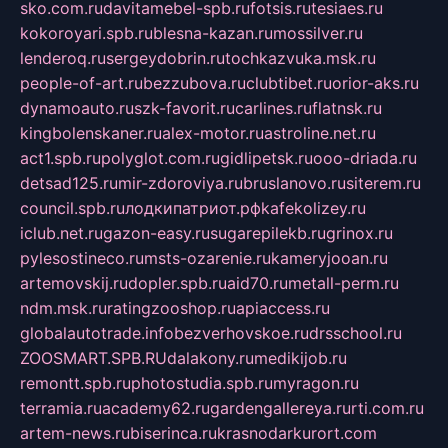
sko.com.ru
davitamebel-spb.ru
fotsis.ru
tesiaes.ru
kokoroyari.spb.ru
blesna-kazan.ru
mossilver.ru
lenderoq.ru
sergeydobrin.ru
tochkazvuka.msk.ru
people-of-art.ru
bezzubova.ru
clubtibet.ru
orior-aks.ru
dynamoauto.ru
szk-favorit.ru
carlines.ru
flatnsk.ru
kingbolenskaner.ru
alex-motor.ru
astroline.net.ru
act1.spb.ru
polyglot.com.ru
gidlipetsk.ru
ooo-driada.ru
detsad125.ru
mir-zdoroviya.ru
bruslanovo.ru
siterem.ru
council.spb.ru
лодкипатриот.рф
kafekolizey.ru
iclub.net.ru
gazon-easy.ru
sugarepilekb.ru
grinox.ru
pylesostineco.ru
msts-ozarenie.ru
kameryjooan.ru
artemovskij.ru
dopler.spb.ru
aid70.ru
metall-perm.ru
ndm.msk.ru
ratingzooshop.ru
apiaccess.ru
globalautotrade.info
bezverhovskoe.ru
drsschool.ru
ZOOSMART.SPB.RU
dalakony.ru
medikijob.ru
remontt.spb.ru
photostudia.spb.ru
myragon.ru
terramia.ru
academy62.ru
gardengallereya.ru
rti.com.ru
artem-news.ru
biserinca.ru
krasnodarkurort.com