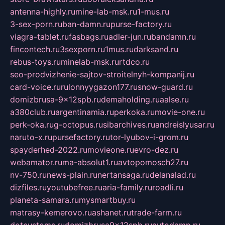
antenna-highly.ru
mine-lab-msk.ru
1-mus.ru
3-sex-porn.ru
ban-damn.ru
purse-factory.ru
viagra-tablet.ru
fasbags.ru
adler-jun.ru
bandamn.ru
fincontech.ru
3sexporn.ru
1mus.ru
darksand.ru
rebus-toys.ru
minelab-msk.ru
rtdco.ru
seo-prodvizhenie-sajtov-stroitelnyh-kompanij.ru
card-voice.ru
rulonnyygazon177.ru
snow-guard.ru
domizbrusa-9x12spb.ru
demaholding.ru
aalse.ru
a380club.ru
argentinamia.ru
perkoka.ru
movie-one.ru
perk-oka.ru
g-octopus.ru
sibarchives.ru
andreislyusar.ru
naruto-x.ru
pursefactory.ru
tor-lyubov-i-grom.ru
spayderhed-2022.ru
movieone.ru
evro-dez.ru
webamator.ru
ma-absolut1.ru
avtopomosch27.ru
nv-750.ru
news-plain.ru
nertansaga.ru
delanalad.ru
dizfiles.ru
youtubefree.ru
aria-family.ru
roadli.ru
planeta-samara.ru
mysmartbuy.ru
matrasy-kemerovo.ru
ashanet.ru
trade-farm.ru
dotcustoms.ru
domizbrusa9x12spb.ru
autodamp.ru