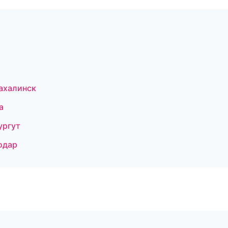
ахалинск
а
ургут
одар