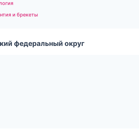
логия
нтия и брекеты
ский федеральный округ