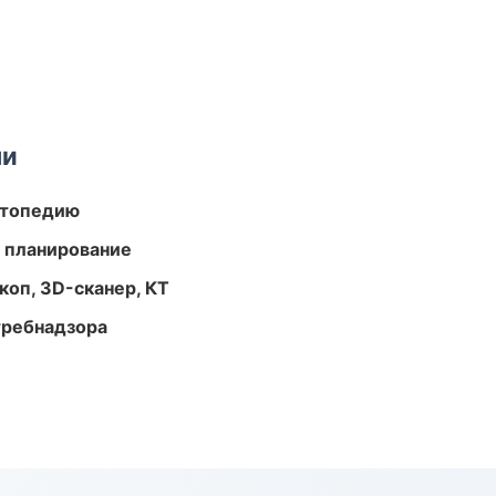
ми
ортопедию
 планирование
оп, 3D-сканер, КТ
требнадзора