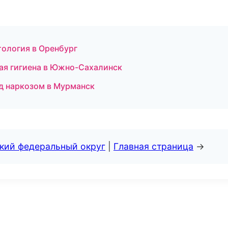
тология в Оренбург
ая гигиена в Южно-Сахалинск
од наркозом в Мурманск
ский федеральный округ
|
Главная страница
→