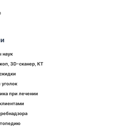
в
ми
ы наук
оп, 3D-сканер, КТ
скидки
 уголок
тика при лечении
 клиентами
требнадзора
ортопедию