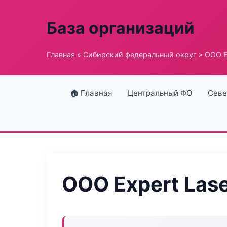
База организаций
Главная
»
Сибирский федеральный округ
» ООО E
🏠 Главная
Центральный ФО
Севе
ООО Expert Las