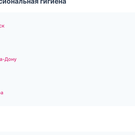
иональная гигиена
ск
на-Дону
ра