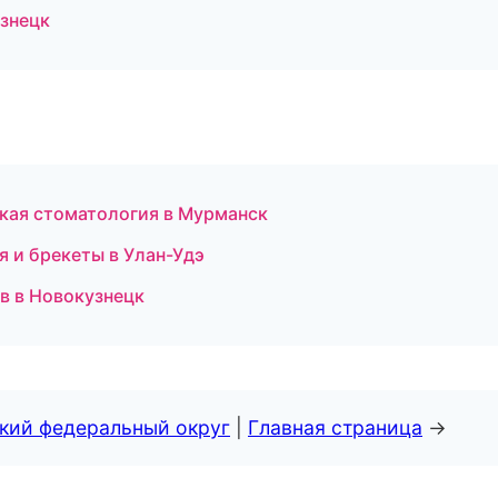
узнецк
ская стоматология в Мурманск
 и брекеты в Улан-Удэ
ов в Новокузнецк
ский федеральный округ
|
Главная страница
→