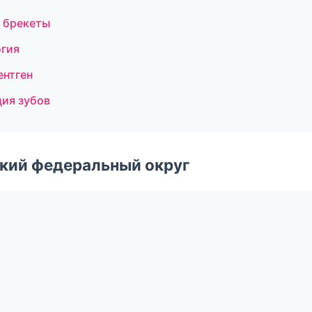
и брекеты
огия
ентген
ция зубов
ский федеральный округ