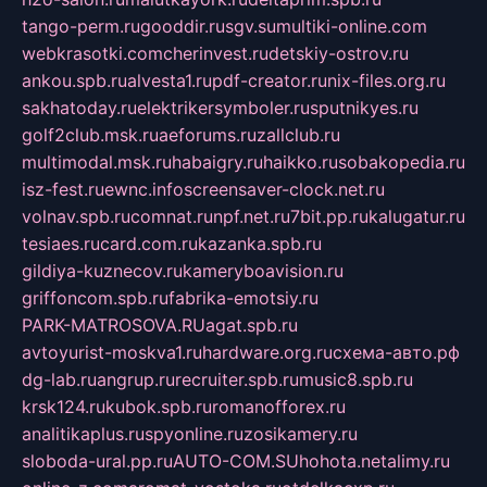
tango-perm.ru
gooddir.ru
sgv.su
multiki-online.com
webkrasotki.com
cherinvest.ru
detskiy-ostrov.ru
ankou.spb.ru
alvesta1.ru
pdf-creator.ru
nix-files.org.ru
sakhatoday.ru
elektrikersymboler.ru
sputnikyes.ru
golf2club.msk.ru
aeforums.ru
zallclub.ru
multimodal.msk.ru
habaigry.ru
haikko.ru
sobakopedia.ru
isz-fest.ru
ewnc.info
screensaver-clock.net.ru
volnav.spb.ru
comnat.ru
npf.net.ru
7bit.pp.ru
kalugatur.ru
tesiaes.ru
card.com.ru
kazanka.spb.ru
gildiya-kuznecov.ru
kameryboavision.ru
griffoncom.spb.ru
fabrika-emotsiy.ru
PARK-MATROSOVA.RU
agat.spb.ru
avtoyurist-moskva1.ru
hardware.org.ru
схема-авто.рф
dg-lab.ru
angrup.ru
recruiter.spb.ru
music8.spb.ru
krsk124.ru
kubok.spb.ru
romanofforex.ru
analitikaplus.ru
spyonline.ru
zosikamery.ru
sloboda-ural.pp.ru
AUTO-COM.SU
hohota.net
alimy.ru