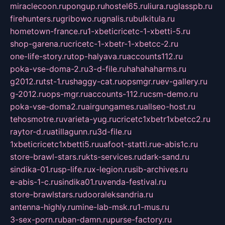
miraclecoon.ru
pongup.ru
hostel65.ru
liura.ru
glasspb.ru
firehunters.ru
gribowo.ru
gnalis.ru
bulkitula.ru
hometown-france.ru
1-xbeticricetc-1-xbetti-5.ru
shop-garena.ru
cricetc-1-xbetr-1-xbetcc-2.ru
one-life-story.ru
top-halyava.ru
accounts112.ru
poka-vse-doma-2.ru
3-d-file.ru
hahahaharms.ru
g2012.ru
tst-1.ru
shaggy-cat.ru
opsmgr.ru
ev-gallery.ru
g-2012.ru
ops-mgr.ru
accounts-112.ru
csm-demo.ru
poka-vse-doma2.ru
airgungames.ru
allseo-host.ru
tehosmotre.ru
varieta-yug.ru
cricetc1xbetr1xbetcc2.ru
raytor-d.ru
atillagunn.ru
3d-file.ru
1xbeticricetc1xbetti5.ru
uafoot-statti.ru
e-abis1c.ru
store-brawl-stars.ru
kts-services.ru
dark-sand.ru
sindika-01.ru
sp-life.ru
x-legion.ru
sib-archives.ru
e-abis-1-c.ru
sindika01.ru
venda-festival.ru
store-brawlstars.ru
dooraleksandria.ru
antenna-highly.ru
mine-lab-msk.ru
1-mus.ru
3-sex-porn.ru
ban-damn.ru
purse-factory.ru