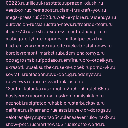
03223.ru
ufille.ru
krasotata.ru
prazdnikdushi.ru
veetbox.ru
cinemapost.ru
ciam-fr.ru
kraft-you.ru
mega-press.ru
03223.ru
web-explore.ru
rastenuya.ru
eurovision-russia.ru
strah-news.ru
freeride-team.ru
itrack-24.ru
sexshopexpress.ru
autostudiopro.ru
alabuga-cityhotel.ru
pornv.ru
atlantpereezd.ru
bud-em-znakomye.ru
a-cdc.ru
elektrostal-news.ru
korolevremont-market.ru
budem-znakomye.ru
oooagrosnab.ru
fpodaso.ru
emfire.ru
pro-otdelky.ru
ukrasotki.ru
seksuzbek.ru
seks-uzbek.ru
porno-vk.ru
sovratili.ru
olecoon.ru
vd-dosug.ru
adonyev.ru
rbc-news.ru
porno-skvirt.ru
krospr.ru
13autor-kolonka.ru
sormol.ru
2rich.ru
hostel-65.ru
hostserve.ru
porno-na-russkom.ru
mishinlab.ru
neznobi.ru
bigfatcc.ru
habble.ru
starbucksvia.ru
delfinet.ru
silvernano.ru
elestal.ru
vektor-doroga.ru
velotrenajery.ru
pronso54.ru
lenasever.ru
lovinskix.ru
show-pets.ru
smartnews03.ru
discofoxworld.ru