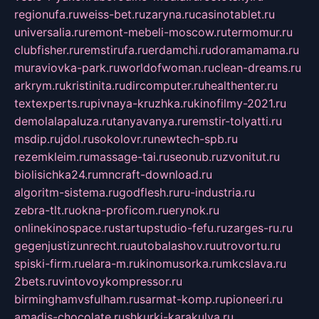
regionufa.ru
weiss-bet.ru
zaryna.ru
casinotablet.ru
universalia.ru
remont-mebeli-moscow.ru
termomur.ru
clubfisher.ru
remstirufa.ru
erdamchi.ru
doramamama.ru
muraviovka-park.ru
worldofwoman.ru
clean-dreams.ru
arkrym.ru
kristinita.ru
dircomputer.ru
healthenter.ru
textexperts.ru
pivnaya-kruzhka.ru
kinofilmy-2021.ru
demolalapaluza.ru
tanyavanya.ru
remstir-tolyatti.ru
msdip.ru
jdol.ru
sokolovr.ru
newtech-spb.ru
rezemkleim.ru
massage-tai.ru
seonub.ru
zvonitut.ru
biolisichka24.ru
mncraft-download.ru
algoritm-sistema.ru
godflesh.ru
ru-industria.ru
zebra-tlt.ru
okna-proficom.ru
erynok.ru
onlinekinospace.ru
startupstudio-fefu.ru
zarges-ru.ru
gegenjustizunrecht.ru
autobalashov.ru
utrovortu.ru
spiski-firm.ru
elara-m.ru
kinomusorka.ru
mkcslava.ru
2bets.ru
vintovoykompressor.ru
birminghamvsfulham.ru
sarmat-komp.ru
pioneeri.ru
amadis-chocolate.ru
shkurki-karakulya.ru