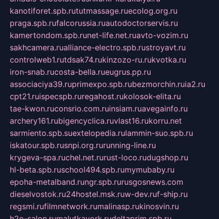
kanotiforet.spb.ru
tutmassage.ru
ecolog.org.ru
praga.spb.ru
falcorussia.ru
autodoctorservis.ru
kamertondom.spb.ru
net-life.net.ru
avto-vozim.ru
sakhcamera.ru
alliance-electro.spb.ru
stroyavt.ru
controlweb1.ru
tdsak74.ru
kinzozo-ru.ru
kvotka.ru
iron-snab.ru
costa-bella.ru
eugrus.pp.ru
associaciya39.ru
primexpo.spb.ru
bezmorchin.ru
ia2.ru
cpt21.ru
ispecspb.ru
regahost.ru
kolosok-elita.ru
tae-kwon.ru
consrio.com.ru
insiam.ru
avegainfo.ru
archery161.ru
bigencyclica.ru
vlast16.ru
korru.net
sarmiento.spb.su
extelopedia.ru
lammin-suo.spb.ru
iskatour.spb.ru
snpi.org.ru
running-line.ru
krygeva-spa.ru
chel.net.ru
rust-loco.ru
dugshop.ru
hl-beta.spb.ru
school494.spb.ru
mymubaby.ru
epoha-metalband.ru
ngr.spb.ru
rusgosnews.com
dieselvostok.ru
24hostel.msk.ru
w-dev.ru
f-ship.ru
regsmi.ru
filmnetwork.ru
malinasp.ru
kinosvin.ru
h2o-salon.ru
malutkayork.ru
deltaprim.spb.ru