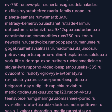
nv-750.ru
news-plain.ru
nertansaga.ru
delanalad.ru
dizfiles.ru
youtubefree.ru
aria-family.ru
roadli.ru
planeta-samara.ru
mysmartbuy.ru
matrasy-kemerovo.ru
ashanet.ru
trade-farm.ru
dotcustoms.ru
domizbrusa9x12spb.ru
autodamp.ru
narasimha.ru
djcommodities.ru
nv750.ru
x-ton.ru
newsplain.ru
cardvoice.ru
modopaper.ru
manunae.ru
gbget.ru
alfeihavsalnassr.ru
madoma.ru
tajuncos.ru
petrovkasports.ru
porno-online-besplatno.ru
splclub.ru
york-life.ru
doroga-expo.ru
ribery.ru
cleanmedicine.ru
slovar-ivrit.ru
porno-video-besplatno.ru
seks-365.ru
ovucontrol.ru
sloty-igrovyye-avtomaty.ru
ru-industriya.ru
russkoe-porno-besplatno.ru
belgorod-day.ru
digilith.ru
pichkurovlab.ru
medic-today.ru
taksu.ru
comp123.ru
don-ykt.ru
teensvoice.ru
imgsharing.ru
domashnee-porno.ru
eva-elfie.ru
foto-tur.ru
biz-doska.ru
metropoltravel.ru
veslo-i-yakor.ru
borodino-media.ru
rostotsky.ru