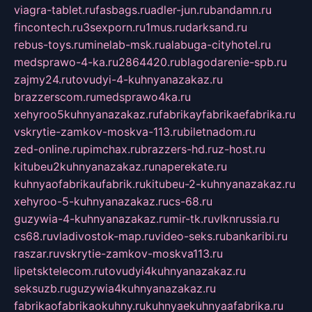
viagra-tablet.ru
fasbags.ru
adler-jun.ru
bandamn.ru
fincontech.ru
3sexporn.ru
1mus.ru
darksand.ru
rebus-toys.ru
minelab-msk.ru
alabuga-cityhotel.ru
medsprawo-4-ka.ru
2864420.ru
blagodarenie-spb.ru
zajmy24.ru
tovudyi-4-kuhnyanazakaz.ru
brazzerscom.ru
medsprawo4ka.ru
xehyroo5kuhnyanazakaz.ru
fabrikayfabrikaefabrika.ru
vskrytie-zamkov-moskva-113.ru
biletnadom.ru
zed-online.ru
pimchax.ru
brazzers-hd.ru
z-host.ru
kitubeu2kuhnyanazakaz.ru
naperekate.ru
kuhnyaofabrikaufabrik.ru
kitubeu-2-kuhnyanazakaz.ru
xehyroo-5-kuhnyanazakaz.ru
cs-68.ru
guzywia-4-kuhnyanazakaz.ru
mir-tk.ru
vlknrussia.ru
cs68.ru
vladivostok-map.ru
video-seks.ru
bankaribi.ru
raszar.ru
vskrytie-zamkov-moskva113.ru
lipetsktelecom.ru
tovudyi4kuhnyanazakaz.ru
seksuzb.ru
guzywia4kuhnyanazakaz.ru
fabrikaofabrikaokuhny.ru
kuhnyaekuhnyaafabrika.ru