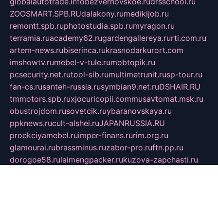
globalautotrade.info
bezverhovskoe.ru
drsschool.ru
ZOOSMART.SPB.RU
dalakony.ru
medikijob.ru
remontt.spb.ru
photostudia.spb.ru
myragon.ru
terramia.ru
academy62.ru
gardengallereya.ru
rti.com.ru
artem-news.ru
biserinca.ru
krasnodarkurort.com
imshowtv.ru
mebel-v-tule.ru
mobtopik.ru
pcsecurity.net.ru
tool-sib.ru
multimetrunit.ru
sp-tour.ru
fan-cs.ru
santeh-russia.ru
symbian9.net.ru
DSHAIR.RU
tmmotors.spb.ru
xjocuricopii.com
musavtomat.msk.ru
obustrojdom.ru
sovetcik.ru
ybaranovskaya.ru
ppknews.ru
cult-alshei.ru
JAPANRUSSIA.RU
proekciyamebel.ru
imper-finans.ru
rim.org.ru
glamourai.ru
brassminus.ru
zabor-pro.ru
ftn.pp.ru
dorogoe58.ru
laimengpacker.ru
kuzova-zapchasti.ru
sageerp.ru
taxodrom.ru
dsrazvitie.ru
hardcity.net.ru
ratinghomegames.ru
topservice25.ru
gubernyan.ru
gtglasslined.ru
ii4.ru
tssport.spb.ru
andorra24.com
blackwallstreet.ru
oboimos.ru
optim-doors.com.ru