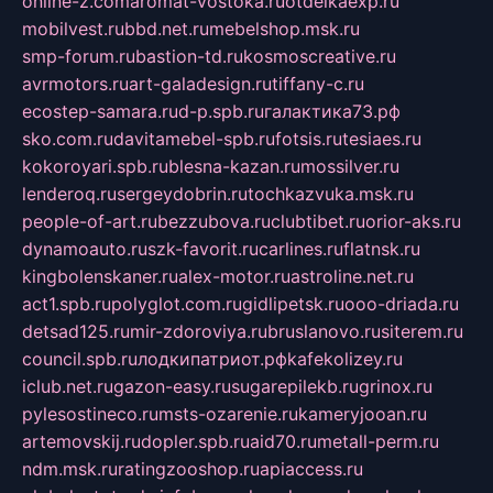
online-z.com
aromat-vostoka.ru
otdelkaexp.ru
mobilvest.ru
bbd.net.ru
mebelshop.msk.ru
smp-forum.ru
bastion-td.ru
kosmoscreative.ru
avrmotors.ru
art-galadesign.ru
tiffany-c.ru
ecostep-samara.ru
d-p.spb.ru
галактика73.рф
sko.com.ru
davitamebel-spb.ru
fotsis.ru
tesiaes.ru
kokoroyari.spb.ru
blesna-kazan.ru
mossilver.ru
lenderoq.ru
sergeydobrin.ru
tochkazvuka.msk.ru
people-of-art.ru
bezzubova.ru
clubtibet.ru
orior-aks.ru
dynamoauto.ru
szk-favorit.ru
carlines.ru
flatnsk.ru
kingbolenskaner.ru
alex-motor.ru
astroline.net.ru
act1.spb.ru
polyglot.com.ru
gidlipetsk.ru
ooo-driada.ru
detsad125.ru
mir-zdoroviya.ru
bruslanovo.ru
siterem.ru
council.spb.ru
лодкипатриот.рф
kafekolizey.ru
iclub.net.ru
gazon-easy.ru
sugarepilekb.ru
grinox.ru
pylesostineco.ru
msts-ozarenie.ru
kameryjooan.ru
artemovskij.ru
dopler.spb.ru
aid70.ru
metall-perm.ru
ndm.msk.ru
ratingzooshop.ru
apiaccess.ru