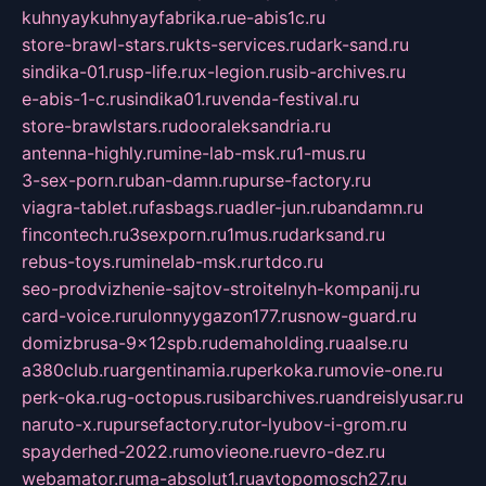
kuhnyaykuhnyayfabrika.ru
e-abis1c.ru
store-brawl-stars.ru
kts-services.ru
dark-sand.ru
sindika-01.ru
sp-life.ru
x-legion.ru
sib-archives.ru
e-abis-1-c.ru
sindika01.ru
venda-festival.ru
store-brawlstars.ru
dooraleksandria.ru
antenna-highly.ru
mine-lab-msk.ru
1-mus.ru
3-sex-porn.ru
ban-damn.ru
purse-factory.ru
viagra-tablet.ru
fasbags.ru
adler-jun.ru
bandamn.ru
fincontech.ru
3sexporn.ru
1mus.ru
darksand.ru
rebus-toys.ru
minelab-msk.ru
rtdco.ru
seo-prodvizhenie-sajtov-stroitelnyh-kompanij.ru
card-voice.ru
rulonnyygazon177.ru
snow-guard.ru
domizbrusa-9x12spb.ru
demaholding.ru
aalse.ru
a380club.ru
argentinamia.ru
perkoka.ru
movie-one.ru
perk-oka.ru
g-octopus.ru
sibarchives.ru
andreislyusar.ru
naruto-x.ru
pursefactory.ru
tor-lyubov-i-grom.ru
spayderhed-2022.ru
movieone.ru
evro-dez.ru
webamator.ru
ma-absolut1.ru
avtopomosch27.ru