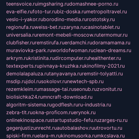
teensvoice.ru
imgsharing.ru
domashnee-porno.ru
eva-elfie.ru
foto-tur.ru
biz-doska.ru
metropoltravel.ru
veslo-i-yakor.ru
borodino-media.ru
rostotsky.ru
regionufa.ru
weiss-bet.ru
zaryna.ru
casinotablet.ru
universalia.ru
remont-mebeli-moscow.ru
termomur.ru
clubfisher.ru
remstirufa.ru
erdamchi.ru
doramamama.ru
muraviovka-park.ru
worldofwoman.ru
clean-dreams.ru
arkrym.ru
kristinita.ru
dircomputer.ru
healthenter.ru
textexperts.ru
pivnaya-kruzhka.ru
kinofilmy-2021.ru
demolalapaluza.ru
tanyavanya.ru
remstir-tolyatti.ru
msdip.ru
jdol.ru
sokolovr.ru
newtech-spb.ru
rezemkleim.ru
massage-tai.ru
seonub.ru
zvonitut.ru
biolisichka24.ru
mncraft-download.ru
algoritm-sistema.ru
godflesh.ru
ru-industria.ru
zebra-tlt.ru
okna-proficom.ru
erynok.ru
onlinekinospace.ru
startupstudio-fefu.ru
zarges-ru.ru
gegenjustizunrecht.ru
autobalashov.ru
utrovortu.ru
spiski-firm.ru
elara-m.ru
kinomusorka.ru
mkcslava.ru