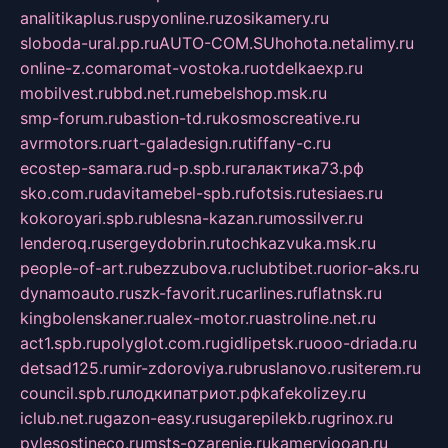
analitikaplus.ru
spyonline.ru
zosikamery.ru
sloboda-ural.pp.ru
AUTO-COM.SU
hohota.net
alimy.ru
online-z.com
aromat-vostoka.ru
otdelkaexp.ru
mobilvest.ru
bbd.net.ru
mebelshop.msk.ru
smp-forum.ru
bastion-td.ru
kosmoscreative.ru
avrmotors.ru
art-galadesign.ru
tiffany-c.ru
ecostep-samara.ru
d-p.spb.ru
галактика73.рф
sko.com.ru
davitamebel-spb.ru
fotsis.ru
tesiaes.ru
kokoroyari.spb.ru
blesna-kazan.ru
mossilver.ru
lenderoq.ru
sergeydobrin.ru
tochkazvuka.msk.ru
people-of-art.ru
bezzubova.ru
clubtibet.ru
orior-aks.ru
dynamoauto.ru
szk-favorit.ru
carlines.ru
flatnsk.ru
kingbolenskaner.ru
alex-motor.ru
astroline.net.ru
act1.spb.ru
polyglot.com.ru
gidlipetsk.ru
ooo-driada.ru
detsad125.ru
mir-zdoroviya.ru
bruslanovo.ru
siterem.ru
council.spb.ru
лодкипатриот.рф
kafekolizey.ru
iclub.net.ru
gazon-easy.ru
sugarepilekb.ru
grinox.ru
pylesostineco.ru
msts-ozarenie.ru
kameryjooan.ru