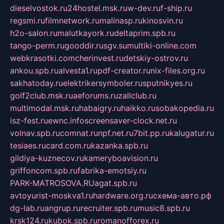
dieselvostok.ru
24hostel.msk.ru
w-dev.ru
f-ship.ru
regsmi.ru
filmnetwork.ru
malinasp.ru
kinosvin.ru
h2o-salon.ru
malutkayork.ru
deltaprim.spb.ru
tango-perm.ru
gooddir.ru
sgv.su
multiki-online.com
webkrasotki.com
cherinvest.ru
detskiy-ostrov.ru
ankou.spb.ru
alvesta1.ru
pdf-creator.ru
nix-files.org.ru
sakhatoday.ru
elektrikersymboler.ru
sputnikyes.ru
golf2club.msk.ru
aeforums.ru
zallclub.ru
multimodal.msk.ru
habaigry.ru
haikko.ru
sobakopedia.ru
isz-fest.ru
ewnc.info
screensaver-clock.net.ru
volnav.spb.ru
comnat.ru
npf.net.ru
7bit.pp.ru
kalugatur.ru
tesiaes.ru
card.com.ru
kazanka.spb.ru
gildiya-kuznecov.ru
kameryboavision.ru
griffoncom.spb.ru
fabrika-emotsiy.ru
PARK-MATROSOVA.RU
agat.spb.ru
avtoyurist-moskva1.ru
hardware.org.ru
схема-авто.рф
dg-lab.ru
angrup.ru
recruiter.spb.ru
music8.spb.ru
krsk124.ru
kubok.spb.ru
romanofforex.ru