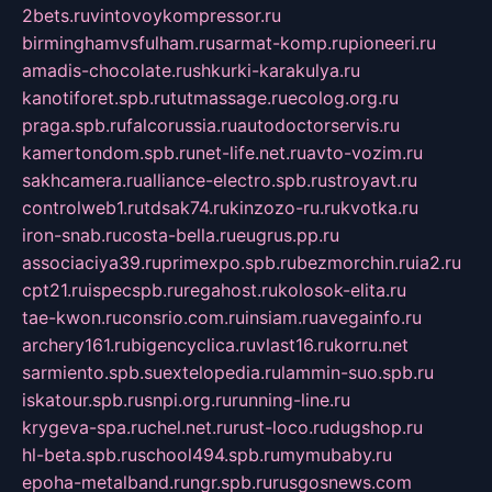
2bets.ru
vintovoykompressor.ru
birminghamvsfulham.ru
sarmat-komp.ru
pioneeri.ru
amadis-chocolate.ru
shkurki-karakulya.ru
kanotiforet.spb.ru
tutmassage.ru
ecolog.org.ru
praga.spb.ru
falcorussia.ru
autodoctorservis.ru
kamertondom.spb.ru
net-life.net.ru
avto-vozim.ru
sakhcamera.ru
alliance-electro.spb.ru
stroyavt.ru
controlweb1.ru
tdsak74.ru
kinzozo-ru.ru
kvotka.ru
iron-snab.ru
costa-bella.ru
eugrus.pp.ru
associaciya39.ru
primexpo.spb.ru
bezmorchin.ru
ia2.ru
cpt21.ru
ispecspb.ru
regahost.ru
kolosok-elita.ru
tae-kwon.ru
consrio.com.ru
insiam.ru
avegainfo.ru
archery161.ru
bigencyclica.ru
vlast16.ru
korru.net
sarmiento.spb.su
extelopedia.ru
lammin-suo.spb.ru
iskatour.spb.ru
snpi.org.ru
running-line.ru
krygeva-spa.ru
chel.net.ru
rust-loco.ru
dugshop.ru
hl-beta.spb.ru
school494.spb.ru
mymubaby.ru
epoha-metalband.ru
ngr.spb.ru
rusgosnews.com