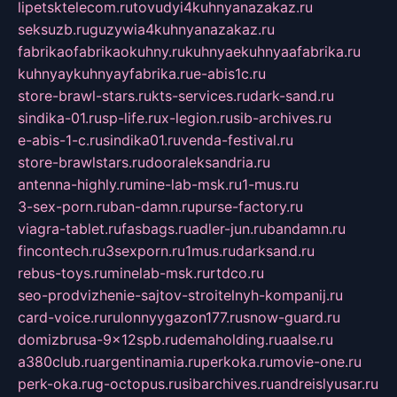
lipetsktelecom.ru
tovudyi4kuhnyanazakaz.ru
seksuzb.ru
guzywia4kuhnyanazakaz.ru
fabrikaofabrikaokuhny.ru
kuhnyaekuhnyaafabrika.ru
kuhnyaykuhnyayfabrika.ru
e-abis1c.ru
store-brawl-stars.ru
kts-services.ru
dark-sand.ru
sindika-01.ru
sp-life.ru
x-legion.ru
sib-archives.ru
e-abis-1-c.ru
sindika01.ru
venda-festival.ru
store-brawlstars.ru
dooraleksandria.ru
antenna-highly.ru
mine-lab-msk.ru
1-mus.ru
3-sex-porn.ru
ban-damn.ru
purse-factory.ru
viagra-tablet.ru
fasbags.ru
adler-jun.ru
bandamn.ru
fincontech.ru
3sexporn.ru
1mus.ru
darksand.ru
rebus-toys.ru
minelab-msk.ru
rtdco.ru
seo-prodvizhenie-sajtov-stroitelnyh-kompanij.ru
card-voice.ru
rulonnyygazon177.ru
snow-guard.ru
domizbrusa-9x12spb.ru
demaholding.ru
aalse.ru
a380club.ru
argentinamia.ru
perkoka.ru
movie-one.ru
perk-oka.ru
g-octopus.ru
sibarchives.ru
andreislyusar.ru