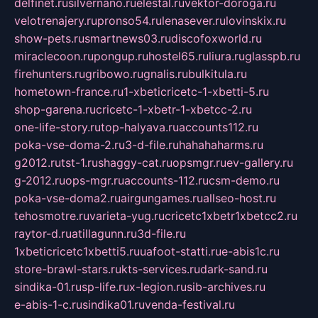
delfinet.ru
silvernano.ru
elestal.ru
vektor-doroga.ru
velotrenajery.ru
pronso54.ru
lenasever.ru
lovinskix.ru
show-pets.ru
smartnews03.ru
discofoxworld.ru
miraclecoon.ru
pongup.ru
hostel65.ru
liura.ru
glasspb.ru
firehunters.ru
gribowo.ru
gnalis.ru
bulkitula.ru
hometown-france.ru
1-xbeticricetc-1-xbetti-5.ru
shop-garena.ru
cricetc-1-xbetr-1-xbetcc-2.ru
one-life-story.ru
top-halyava.ru
accounts112.ru
poka-vse-doma-2.ru
3-d-file.ru
hahahaharms.ru
g2012.ru
tst-1.ru
shaggy-cat.ru
opsmgr.ru
ev-gallery.ru
g-2012.ru
ops-mgr.ru
accounts-112.ru
csm-demo.ru
poka-vse-doma2.ru
airgungames.ru
allseo-host.ru
tehosmotre.ru
varieta-yug.ru
cricetc1xbetr1xbetcc2.ru
raytor-d.ru
atillagunn.ru
3d-file.ru
1xbeticricetc1xbetti5.ru
uafoot-statti.ru
e-abis1c.ru
store-brawl-stars.ru
kts-services.ru
dark-sand.ru
sindika-01.ru
sp-life.ru
x-legion.ru
sib-archives.ru
e-abis-1-c.ru
sindika01.ru
venda-festival.ru