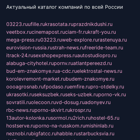
Актуальный каталог компаний по всей России
03223.ru
ufille.ru
krasotata.ru
prazdnikdushi.ru
veetbox.ru
cinemapost.ru
ciam-fr.ru
kraft-you.ru
mega-press.ru
03223.ru
web-explore.ru
rastenuya.ru
eurovision-russia.ru
strah-news.ru
freeride-team.ru
itrack-24.ru
sexshopexpress.ru
autostudiopro.ru
alabuga-cityhotel.ru
pornv.ru
atlantpereezd.ru
bud-em-znakomye.ru
a-cdc.ru
elektrostal-news.ru
korolevremont-market.ru
budem-znakomye.ru
oooagrosnab.ru
fpodaso.ru
emfire.ru
pro-otdelky.ru
ukrasotki.ru
seksuzbek.ru
seks-uzbek.ru
porno-vk.ru
sovratili.ru
olecoon.ru
vd-dosug.ru
adonyev.ru
rbc-news.ru
porno-skvirt.ru
krospr.ru
13autor-kolonka.ru
sormol.ru
2rich.ru
hostel-65.ru
hostserve.ru
porno-na-russkom.ru
mishinlab.ru
neznobi.ru
bigfatcc.ru
habble.ru
starbucksvia.ru