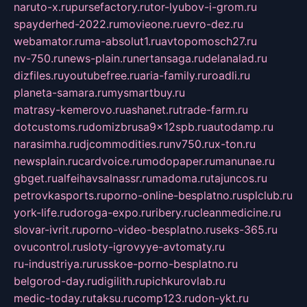
naruto-x.ru
pursefactory.ru
tor-lyubov-i-grom.ru
spayderhed-2022.ru
movieone.ru
evro-dez.ru
webamator.ru
ma-absolut1.ru
avtopomosch27.ru
nv-750.ru
news-plain.ru
nertansaga.ru
delanalad.ru
dizfiles.ru
youtubefree.ru
aria-family.ru
roadli.ru
planeta-samara.ru
mysmartbuy.ru
matrasy-kemerovo.ru
ashanet.ru
trade-farm.ru
dotcustoms.ru
domizbrusa9x12spb.ru
autodamp.ru
narasimha.ru
djcommodities.ru
nv750.ru
x-ton.ru
newsplain.ru
cardvoice.ru
modopaper.ru
manunae.ru
gbget.ru
alfeihavsalnassr.ru
madoma.ru
tajuncos.ru
petrovkasports.ru
porno-online-besplatno.ru
splclub.ru
york-life.ru
doroga-expo.ru
ribery.ru
cleanmedicine.ru
slovar-ivrit.ru
porno-video-besplatno.ru
seks-365.ru
ovucontrol.ru
sloty-igrovyye-avtomaty.ru
ru-industriya.ru
russkoe-porno-besplatno.ru
belgorod-day.ru
digilith.ru
pichkurovlab.ru
medic-today.ru
taksu.ru
comp123.ru
don-ykt.ru