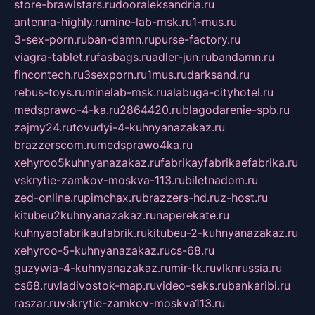
store-brawlstars.ru
dooraleksandria.ru
antenna-highly.ru
mine-lab-msk.ru
1-mus.ru
3-sex-porn.ru
ban-damn.ru
purse-factory.ru
viagra-tablet.ru
fasbags.ru
adler-jun.ru
bandamn.ru
fincontech.ru
3sexporn.ru
1mus.ru
darksand.ru
rebus-toys.ru
minelab-msk.ru
alabuga-cityhotel.ru
medsprawo-4-ka.ru
2864420.ru
blagodarenie-spb.ru
zajmy24.ru
tovudyi-4-kuhnyanazakaz.ru
brazzerscom.ru
medsprawo4ka.ru
xehyroo5kuhnyanazakaz.ru
fabrikayfabrikaefabrika.ru
vskrytie-zamkov-moskva-113.ru
biletnadom.ru
zed-online.ru
pimchax.ru
brazzers-hd.ru
z-host.ru
kitubeu2kuhnyanazakaz.ru
naperekate.ru
kuhnyaofabrikaufabrik.ru
kitubeu-2-kuhnyanazakaz.ru
xehyroo-5-kuhnyanazakaz.ru
cs-68.ru
guzywia-4-kuhnyanazakaz.ru
mir-tk.ru
vlknrussia.ru
cs68.ru
vladivostok-map.ru
video-seks.ru
bankaribi.ru
raszar.ru
vskrytie-zamkov-moskva113.ru