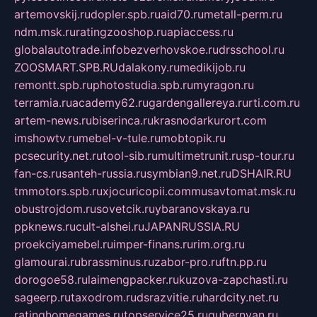
artemovskij.ru
dopler.spb.ru
aid70.ru
metall-perm.ru
ndm.msk.ru
ratingzooshop.ru
apiaccess.ru
globalautotrade.info
bezverhovskoe.ru
drsschool.ru
ZOOSMART.SPB.RU
dalakony.ru
medikijob.ru
remontt.spb.ru
photostudia.spb.ru
myragon.ru
terramia.ru
academy62.ru
gardengallereya.ru
rti.com.ru
artem-news.ru
biserinca.ru
krasnodarkurort.com
imshowtv.ru
mebel-v-tule.ru
mobtopik.ru
pcsecurity.net.ru
tool-sib.ru
multimetrunit.ru
sp-tour.ru
fan-cs.ru
santeh-russia.ru
symbian9.net.ru
DSHAIR.RU
tmmotors.spb.ru
xjocuricopii.com
musavtomat.msk.ru
obustrojdom.ru
sovetcik.ru
ybaranovskaya.ru
ppknews.ru
cult-alshei.ru
JAPANRUSSIA.RU
proekciyamebel.ru
imper-finans.ru
rim.org.ru
glamourai.ru
brassminus.ru
zabor-pro.ru
ftn.pp.ru
dorogoe58.ru
laimengpacker.ru
kuzova-zapchasti.ru
sageerp.ru
taxodrom.ru
dsrazvitie.ru
hardcity.net.ru
ratinghomegames.ru
topservice25.ru
gubernyan.ru