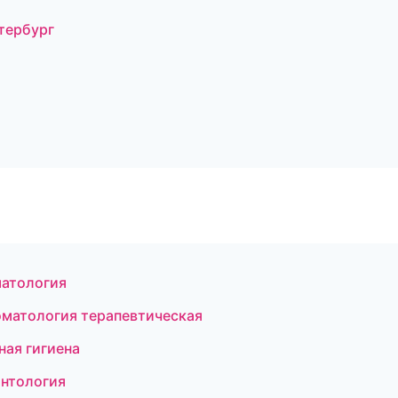
тербург
матология
матология терапевтическая
ная гигиена
онтология