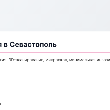
я в Севастополь
гия: 3D-планирование, микроскоп, минимальная инвази
в