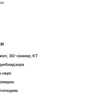
ми
ми
оп, 3D-сканер, КТ
требнадзора
ы наук
скидки
ортопедию