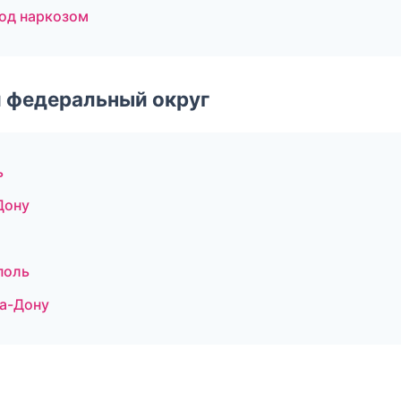
под наркозом
 федеральный округ
ь
Дону
поль
на-Дону