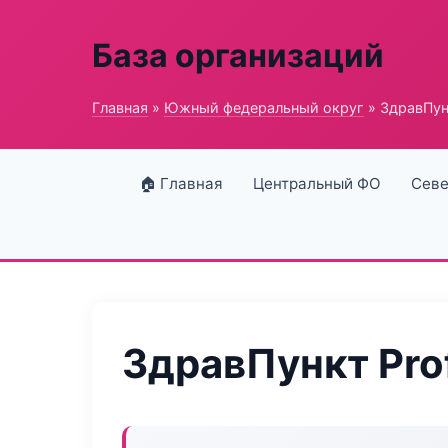
База организаций
Главная
»
Южный федеральный округ
» ЗдравПунк
🏠 Главная
Центральный ФО
Севе
ЗдравПункт Prof