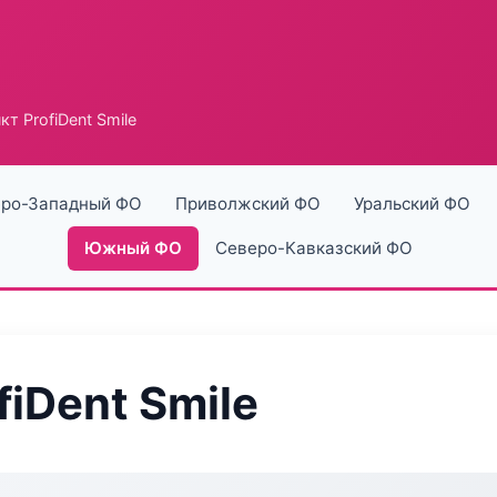
т ProfiDent Smile
ро-Западный ФО
Приволжский ФО
Уральский ФО
Южный ФО
Северо-Кавказский ФО
iDent Smile