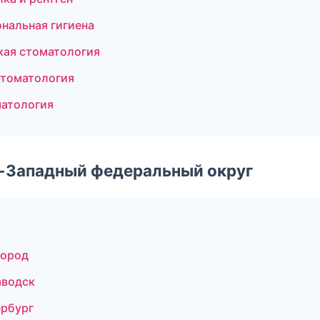
нальная гигиена
кая стоматология
стоматология
матология
о-Западный федеральный округ
город
аводск
ербург