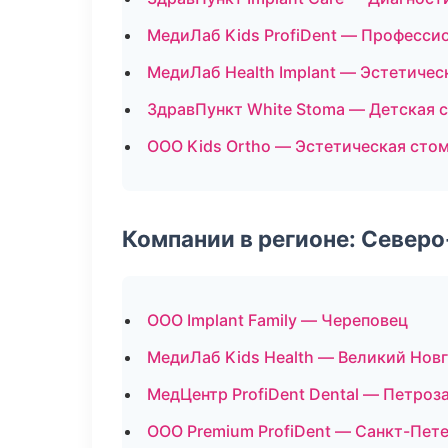
МедиЛаб Kids ProfiDent — Профессио
МедиЛаб Health Implant — Эстетичес
ЗдравПункт White Stoma — Детская 
ООО Kids Ortho — Эстетическая сто
Компании в регионе: Север
ООО Implant Family — Череповец
МедиЛаб Kids Health — Великий Нов
МедЦентр ProfiDent Dental — Петроз
ООО Premium ProfiDent — Санкт-Пет