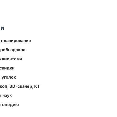
ми
 планирование
требнадзора
 клиентами
скидки
 уголок
оп, 3D-сканер, КТ
ы наук
ортопедию