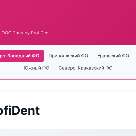
 ООО Therapy ProfiDent
ро-Западный ФО
Приволжский ФО
Уральский ФО
Южный ФО
Северо-Кавказский ФО
ofiDent