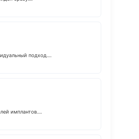
идуальный подход....
ей имплантов....