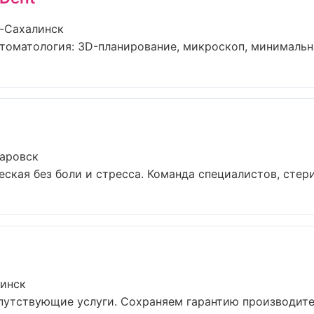
-Сахалинск
томатология: 3D-планирование, микроскоп, минимальная
баровск
кая без боли и стресса. Команда специалистов, стери
линск
путствующие услуги. Сохраняем гарантию производител