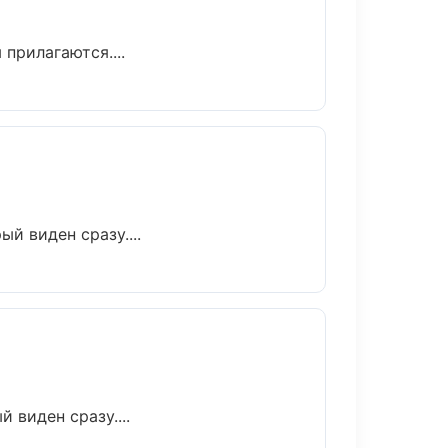
прилагаются....
й виден сразу....
 виден сразу....