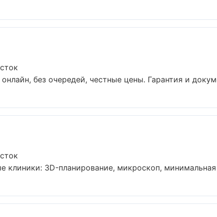
осток
онлайн, без очередей, честные цены. Гарантия и докуме
осток
 клиники: 3D-планирование, микроскоп, минимальная и