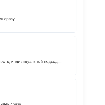
 сразу....
ость, индивидуальный подход....
ден сразу....