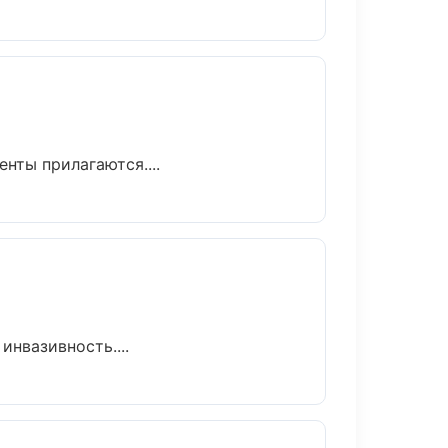
нты прилагаются....
нвазивность....